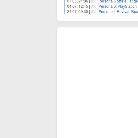
07.06. 21:06 |
(00)
Persona 6 offiziell ang
04.07. 12:45 |
(00)
Persona 6: PlayStation 
24.07. 09:30 |
(00)
Persona 4 Revival: Re