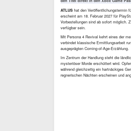
den Titel direkt in den Xbox Game Pas
ATLUS
hat den Veröffentlichungstermin f
erscheint am 18. Februar 2027 für PlayS
Vorbestellungen sind ab sofort möglich. Z
verfügbar sein.
Mit Persona 4 Revival kehrt eines der m
verbindet klassische Ermittlungsarbeit r
ausgeprägten Coming-of-Age-Erzählung.
Im Zentrum der Handlung steht die ländlic
mysteriöser Morde erschüttert wird. Opf
während gleichzeitig ein hartnäckiges Ge
regnerischen Nächten erscheinen und ang