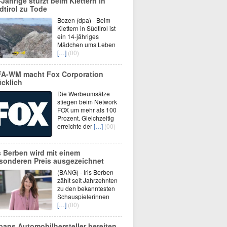
-Jährige stürzt beim Klettern in
dtirol zu Tode
Bozen (dpa) - Beim
Klettern in Südtirol ist
ein 14-jähriges
Mädchen ums Leben
[…]
(00)
FA-WM macht Fox Corporation
ücklich
Die Werbeumsätze
stiegen beim Network
FOX um mehr als 100
Prozent. Gleichzeitig
erreichte der
[…]
(00)
is Berben wird mit einem
sonderen Preis ausgezeichnet
(BANG) - Iris Berben
zählt seit Jahrzehnten
zu den bekanntesten
Schauspielerinnen
[…]
(00)
pans Automobilhersteller bereiten