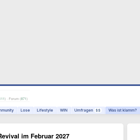
111
) · Forum (
871
)
munity
Lose
Lifestyle
WIN
Umfragen
Was ist klamm?
$$
Revival im Februar 2027