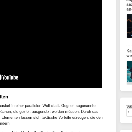
si
an
Ka
we
tten
siert in einer parallelen Welt statt. Gegner, sogenannte
Suc
wächen, die gezielt ausgenutzt werden müssen. Durch das
 Elementen lassen sich taktische Vorteile erzeugen, die den
ndern.