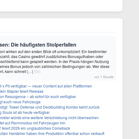
en: Die häufigsten Stolperfallen
ni wirken auf den ersten Blick oft unkompliziert: Ein bestimmter
ezahlt, das Casino gewährt zusätzliches Bonusguthaben oder
nschließend kann gespielt werden. In der Praxis hängen Nutzung
eines Bonus jedoch von zahlreichen Bedingungen ab. Wer diese
nt, kann schnell
[…]
(00)
vor 1 Stunde
ll x Pit verfügbar — neuer Content auf allen Plattformen
kin Stapler feiert Release
on Resurgence – ab sofort für euch verfügbar
ngt euch neue Fahrzeuge
ndigt: Tower Defense und Deckbuilding Kombo kehrt zurück
 Souls ist ab heute verfügbar
ickler würde eine weitere Verschiebung nicht überraschen
utet auf Rennmodus mit Fahrzeugen hin
 2 feiert 2026 ein unglaubliches Comeback
ßen Hersteller haben ihre Produktion offenbar schon verkauft