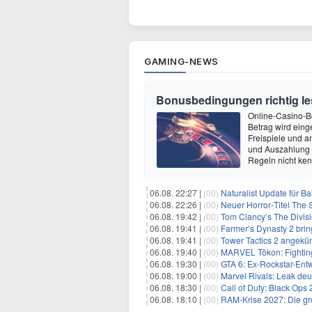
GAMING-NEWS
Bonusbedingungen richtig les
Online-Casino-Bo
Betrag wird eing
Freispiele und a
und Auszahlung 
Regeln nicht ken
06.08. 22:27 |
(00)
Naturalist Update für Ba
06.08. 22:26 |
(00)
Neuer Horror‑Titel The S
06.08. 19:42 |
(00)
Tom Clancy’s The Divisi
06.08. 19:41 |
(00)
Farmer’s Dynasty 2 bri
06.08. 19:41 |
(00)
Tower Tactics 2 angekü
06.08. 19:40 |
(00)
MARVEL Tōkon: Fighting
06.08. 19:30 |
(00)
GTA 6: Ex-Rockstar-Entw
06.08. 19:00 |
(00)
Marvel Rivals: Leak de
06.08. 18:30 |
(00)
Call of Duty: Black Ops
06.08. 18:10 |
(00)
RAM-Krise 2027: Die gro