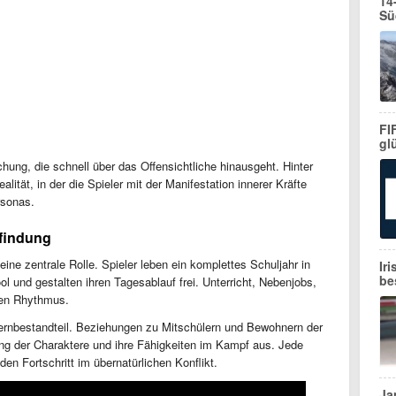
14
Sü
FI
gl
hung, die schnell über das Offensichtliche hinausgeht. Hinter
lität, in der die Spieler mit der Manifestation innerer Kräfte
rsonas.
tfindung
 eine zentrale Rolle. Spieler leben ein komplettes Schuljahr in
Ir
be
 und gestalten ihren Tagesablauf frei. Unterricht, Nebenjobs,
den Rhythmus.
Kernbestandteil. Beziehungen zu Mitschülern und Bewohnern der
lung der Charaktere und ihre Fähigkeiten im Kampf aus. Jede
en Fortschritt im übernatürlichen Konflikt.
Ja