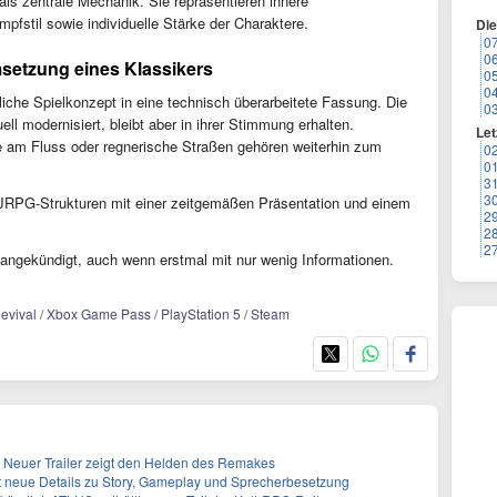
als zentrale Mechanik. Sie repräsentieren innere
pfstil sowie individuelle Stärke der Charaktere.
Di
0
0
setzung eines Klassikers
0
0
liche Spielkonzept in eine technisch überarbeitete Fassung. Die
0
l modernisiert, bleibt aber in ihrer Stimmung erhalten.
Let
 am Fluss oder regnerische Straßen gehören weiterhin zum
0
0
3
3
JRPG-Strukturen mit einer zeitgemäßen Präsentation und einem
2
2
2
angekündigt, auch wenn erstmal mit nur wenig Informationen.
evival / Xbox Game Pass / PlayStation 5 / Steam
: Neuer Trailer zeigt den Helden des Remakes
t neue Details zu Story, Gameplay und Sprecherbesetzung