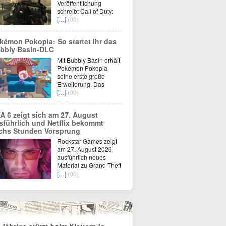
Veröffentlichung
schreibt Call of Duty:
[…]
(00)
kémon Pokopia: So startet ihr das
bbly Basin-DLC
Mit Bubbly Basin erhält
Pokémon Pokopia
seine erste große
Erweiterung. Das
[…]
(00)
A 6 zeigt sich am 27. August
sführlich und Netflix bekommt
chs Stunden Vorsprung
Rockstar Games zeigt
am 27. August 2026
ausführlich neues
Material zu Grand Theft
[…]
(00)