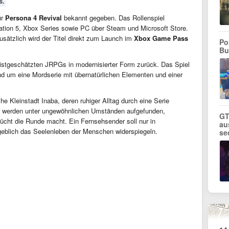
s.
ür
Persona 4 Revival
bekannt gegeben. Das Rollenspiel
tation 5, Xbox Series sowie PC über Steam und Microsoft Store.
usätzlich wird der Titel direkt zum Launch im
Xbox Game Pass
Po
Bu
eistgeschätzten JRPGs in modernisierter Form zurück. Das Spiel
und um eine Mordserie mit übernatürlichen Elementen und einer
he Kleinstadt Inaba, deren ruhiger Alltag durch eine Serie
er werden unter ungewöhnlichen Umständen aufgefunden,
GT
rücht die Runde macht. Ein Fernsehsender soll nur in
au
eblich das Seelenleben der Menschen widerspiegeln.
se