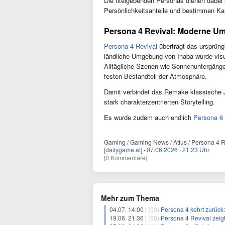
Die titelgebenden Personas dienen dabei 
Persönlichkeitsanteile und bestimmen Kam
Persona 4 Revival: Moderne Um
Persona 4 Revival
überträgt das ursprüng
ländliche Umgebung von Inaba wurde visuel
Alltägliche Szenen wie Sonnenuntergänge
festen Bestandteil der Atmosphäre.
Damit verbindet das Remake klassische 
stark charakterzentrierten Storytelling.
Es wurde zudem auch endlich
Persona 6
Gaming / Gaming News / Atlus / Persona 4 R
[dailygame.at]
·
07.06.2026
·
21:23 Uhr
[0 Kommentare]
Mehr zum Thema
04.07. 14:00 |
(00)
Persona 4 kehrt zurück
19.06. 21:36 |
(00)
Persona 4 Revival zeig