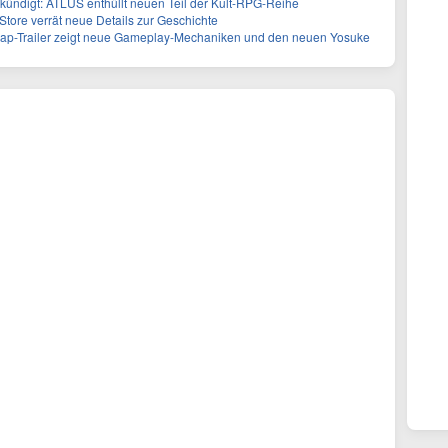
ekündigt: ATLUS enthüllt neuen Teil der Kult-RPG-Reihe
Store verrät neue Details zur Geschichte
cap-Trailer zeigt neue Gameplay-Mechaniken und den neuen Yosuke