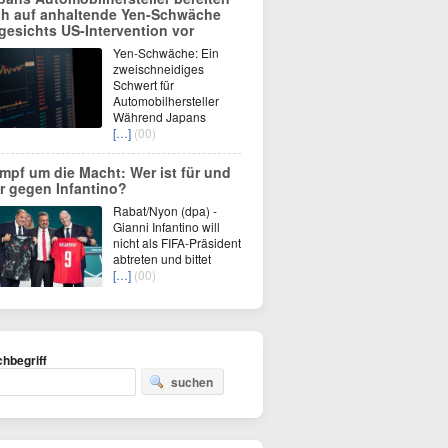
ch auf anhaltende Yen-Schwäche
gesichts US-Intervention vor
Yen-Schwäche: Ein
zweischneidiges
Schwert für
Automobilhersteller
Während Japans
[…]
(00)
mpf um die Macht: Wer ist für und
r gegen Infantino?
Rabat/Nyon (dpa) -
Gianni Infantino will
nicht als FIFA-Präsident
abtreten und bittet
[…]
(00)
hbegriff
suchen