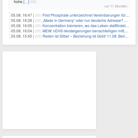
hohe
[…]
(00)
vor 11 Stunden
05.08. 16:47 |
(00)
First Phosphate unterzeichnet Vereinbarungen für nicht zu refundierende Zuwendungen in Höhe von 4,84 Mio. $ von der kanadischen Regierung für Straßeninfrastruktur und Stromübertragungsleitungen
05.08. 16:28 |
(00)
„Made in Germany“ oder nur deutsche Adresse? So erkennen Sie, wo Ihre Leiterplatten wirklich gefertigt werden
05.08. 16:05 |
(00)
Konzentration trainieren, wo das Leben stattfindet: Mobile EEG-Technologie bringt Neurofeedback in den Alltag
05.08. 16:04 |
(00)
MEW: nEHS-Versteigerungen benachteiligen mittelständische Unternehmen
05.08. 15:45 |
(00)
Reden ist Silber – Beziehung ist Gold! 11.08. Berlin – 18:30 Uhr