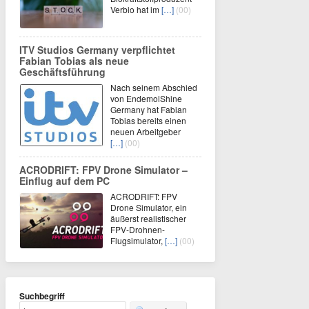
Verbio hat im
[…]
(00)
ITV Studios Germany verpflichtet
Fabian Tobias als neue
Geschäftsführung
Nach seinem Abschied
von EndemolShine
Germany hat Fabian
Tobias bereits einen
neuen Arbeitgeber
[…]
(00)
ACRODRIFT: FPV Drone Simulator –
Einflug auf dem PC
ACRODRIFT: FPV
Drone Simulator, ein
äußerst realistischer
FPV-Drohnen-
Flugsimulator,
[…]
(00)
Suchbegriff