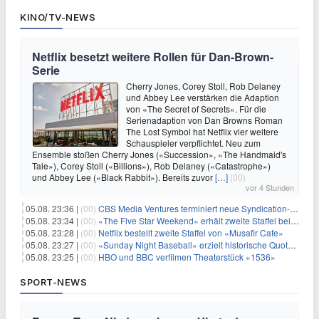
KINO/TV-NEWS
Netflix besetzt weitere Rollen für Dan-Brown-
Serie
Cherry Jones, Corey Stoll, Rob Delaney
und Abbey Lee verstärken die Adaption
von «The Secret of Secrets». Für die
Serienadaption von Dan Browns Roman
The Lost Symbol hat Netflix vier weitere
Schauspieler verpflichtet. Neu zum
Ensemble stoßen Cherry Jones («Succession», «The Handmaid's
Tale»), Corey Stoll («Billions»), Rob Delaney («Catastrophe»)
und Abbey Lee («Black Rabbit»). Bereits zuvor
[…]
(00)
vor 4 Stunden
05.08. 23:36 |
(00)
CBS Media Ventures terminiert neue Syndication-Formate
05.08. 23:34 |
(00)
«The Five Star Weekend» erhält zweite Staffel bei Peacock
05.08. 23:28 |
(00)
Netflix bestellt zweite Staffel von «Musafir Cafe»
05.08. 23:27 |
(00)
«Sunday Night Baseball» erzielt historische Quotenserie für NBC
05.08. 23:25 |
(00)
HBO und BBC verfilmen Theaterstück «1536»
SPORT-NEWS