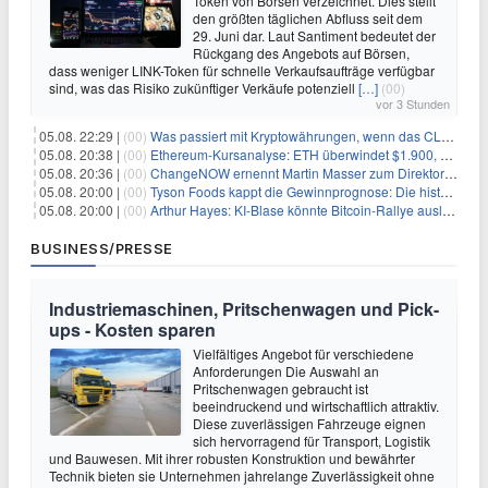
Token von Börsen verzeichnet. Dies stellt
den größten täglichen Abfluss seit dem
29. Juni dar. Laut Santiment bedeutet der
Rückgang des Angebots auf Börsen,
dass weniger LINK-Token für schnelle Verkaufsaufträge verfügbar
sind, was das Risiko zukünftiger Verkäufe potenziell
[…]
(00)
vor 3 Stunden
05.08. 22:29 |
(00)
Was passiert mit Kryptowährungen, wenn das CLARITY-Gesetz diese Woche scheitert? Hougan erklärt
05.08. 20:38 |
(00)
Ethereum-Kursanalyse: ETH überwindet $1.900, aber größere Herausforderungen stehen bevor
05.08. 20:36 |
(00)
ChangeNOW ernennt Martin Masser zum Direktor für strategische Partnerschaften
05.08. 20:00 |
(00)
Tyson Foods kappt die Gewinnprognose: Die historische Rinderkrise will einfach nicht enden
05.08. 20:00 |
(00)
Arthur Hayes: KI-Blase könnte Bitcoin-Rallye auslösen
BUSINESS/PRESSE
Industriemaschinen, Pritschenwagen und Pick-
ups - Kosten sparen
Vielfältiges Angebot für verschiedene
Anforderungen Die Auswahl an
Pritschenwagen gebraucht ist
beeindruckend und wirtschaftlich attraktiv.
Diese zuverlässigen Fahrzeuge eignen
sich hervorragend für Transport, Logistik
und Bauwesen. Mit ihrer robusten Konstruktion und bewährter
Technik bieten sie Unternehmen jahrelange Zuverlässigkeit ohne