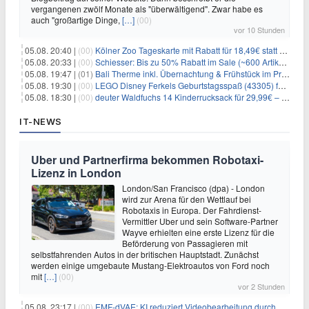
vergangenen zwölf Monate als "überwältigend". Zwar habe es
auch "großartige Dinge,
[…]
(00)
vor 10 Stunden
05.08. 20:40 |
(00)
Kölner Zoo Tageskarte mit Rabatt für 18,49€ statt 29,50€ – einlösbar bis Dezember
05.08. 20:33 |
(00)
Schiesser: Bis zu 50% Rabatt im Sale (~600 Artikel zur Auswahl)
05.08. 19:47 |
(01)
Bali Therme inkl. Übernachtung & Frühstück im Premium Hotel (Bad Oeynhausen) ab 89€ p.P.
05.08. 19:30 |
(00)
LEGO Disney Ferkels Geburtstagsspaß (43305) für 29,10€
05.08. 18:30 |
(00)
deuter Waldfuchs 14 Kinderrucksack für 29,99€ – Amber-maple
IT-NEWS
Uber und Partnerfirma bekommen Robotaxi-
Lizenz in London
London/San Francisco (dpa) - London
wird zur Arena für den Wettlauf bei
Robotaxis in Europa. Der Fahrdienst-
Vermittler Uber und sein Software-Partner
Wayve erhielten eine erste Lizenz für die
Beförderung von Passagieren mit
selbstfahrenden Autos in der britischen Hauptstadt. Zunächst
werden einige umgebaute Mustang-Elektroautos von Ford noch
mit
[…]
(00)
vor 2 Stunden
05.08. 23:17 |
(00)
EMF-dVAE: KI reduziert Videobearbeitung durch audio-gesteuerte Bildauswahl um 65%