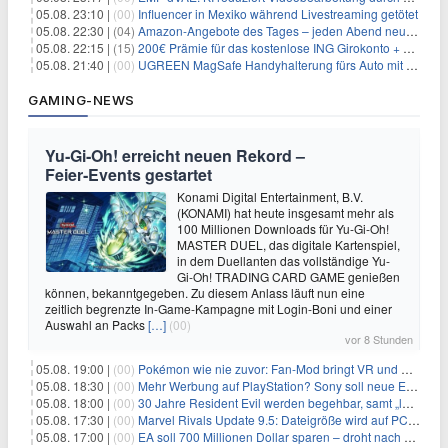
05.08. 23:10 |
(00)
Influencer in Mexiko während Livestreaming getötet
05.08. 22:30 |
(04)
Amazon-Angebote des Tages – jeden Abend neue Deals zum Stöbern
05.08. 22:15 |
(15)
200€ Prämie für das kostenlose ING Girokonto + gratis Visa + 3,75% Zinsen
05.08. 21:40 |
(00)
UGREEN MagSafe Handyhalterung fürs Auto mit 20 N52-Magneten für 7,96€
GAMING-NEWS
Yu‑Gi‑Oh! erreicht neuen Rekord –
Feier‑Events gestartet
Konami Digital Entertainment, B.V.
(KONAMI) hat heute insgesamt mehr als
100 Millionen Downloads für Yu-Gi-Oh!
MASTER DUEL, das digitale Kartenspiel,
in dem Duellanten das vollständige Yu-
Gi-Oh! TRADING CARD GAME genießen
können, bekanntgegeben. Zu diesem Anlass läuft nun eine
zeitlich begrenzte In-Game-Kampagne mit Login-Boni und einer
Auswahl an Packs
[…]
(00)
vor 8 Stunden
05.08. 19:00 |
(00)
Pokémon wie nie zuvor: Fan-Mod bringt VR und Ego-Perspektive nach Kanto
05.08. 18:30 |
(00)
Mehr Werbung auf PlayStation? Sony soll neue Einnahmequellen prüfen
05.08. 18:00 |
(00)
30 Jahre Resident Evil werden begehbar, samt „lebensgroßem Leon“
05.08. 17:30 |
(00)
Marvel Rivals Update 9.5: Dateigröße wird auf PC und Konsolen deutlich reduziert
05.08. 17:00 |
(00)
EA soll 700 Millionen Dollar sparen – droht nach der Übernahme die nächste Entlassungswelle?