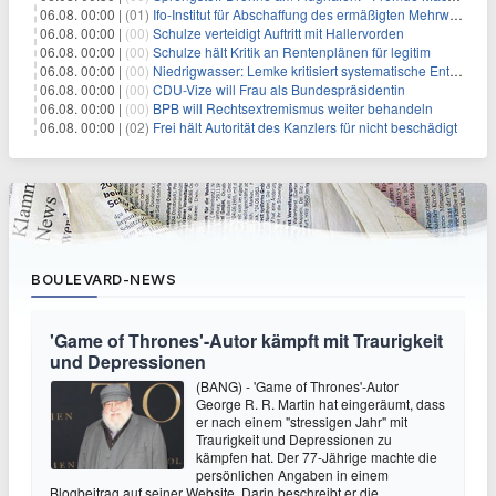
06.08. 00:00 |
(01)
Ifo-Institut für Abschaffung des ermäßigten Mehrwertsteuersatzes
06.08. 00:00 |
(00)
Schulze verteidigt Auftritt mit Hallervorden
06.08. 00:00 |
(00)
Schulze hält Kritik an Rentenplänen für legitim
06.08. 00:00 |
(00)
Niedrigwasser: Lemke kritisiert systematische Entwässerung
06.08. 00:00 |
(00)
CDU-Vize will Frau als Bundespräsidentin
06.08. 00:00 |
(00)
BPB will Rechtsextremismus weiter behandeln
06.08. 00:00 |
(02)
Frei hält Autorität des Kanzlers für nicht beschädigt
BOULEVARD-NEWS
'Game of Thrones'-Autor kämpft mit Traurigkeit
und Depressionen
(BANG) - 'Game of Thrones'-Autor
George R. R. Martin hat eingeräumt, dass
er nach einem "stressigen Jahr" mit
Traurigkeit und Depressionen zu
kämpfen hat. Der 77-Jährige machte die
persönlichen Angaben in einem
Blogbeitrag auf seiner Website. Darin beschreibt er die