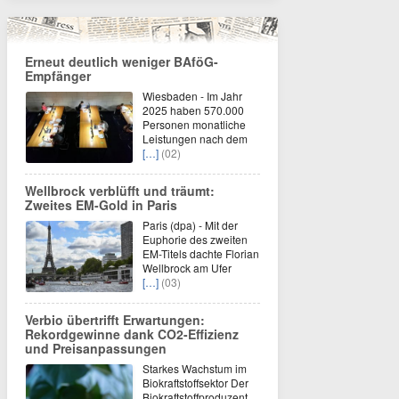
Erneut deutlich weniger BAföG-
Empfänger
Wiesbaden - Im Jahr
2025 haben 570.000
Personen monatliche
Leistungen nach dem
[…]
(02)
Wellbrock verblüfft und träumt:
Zweites EM-Gold in Paris
Paris (dpa) - Mit der
Euphorie des zweiten
EM-Titels dachte Florian
Wellbrock am Ufer
[…]
(03)
Verbio übertrifft Erwartungen:
Rekordgewinne dank CO2-Effizienz
und Preisanpassungen
Starkes Wachstum im
Biokraftstoffsektor Der
Biokraftstoffproduzent