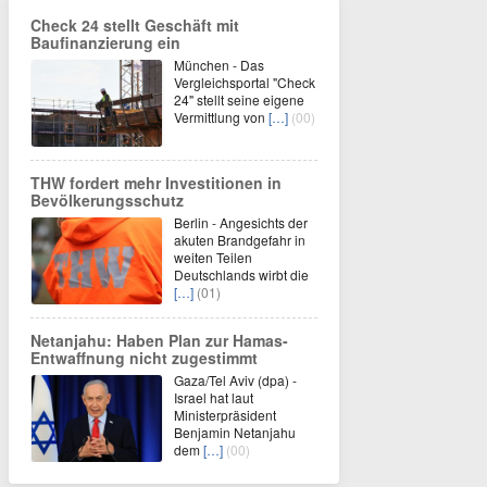
Check 24 stellt Geschäft mit
Baufinanzierung ein
München - Das
Vergleichsportal "Check
24" stellt seine eigene
Vermittlung von
[…]
(00)
THW fordert mehr Investitionen in
Bevölkerungsschutz
Berlin - Angesichts der
akuten Brandgefahr in
weiten Teilen
Deutschlands wirbt die
[…]
(01)
Netanjahu: Haben Plan zur Hamas-
Entwaffnung nicht zugestimmt
Gaza/Tel Aviv (dpa) -
Israel hat laut
Ministerpräsident
Benjamin Netanjahu
dem
[…]
(00)