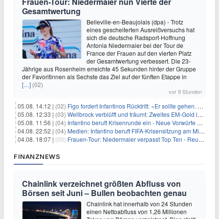
Frauen-Tour: Niedermaier nun Vierte der
Gesamtwertung
Belleville-en-Beaujolais (dpa) - Trotz
eines gescheiterten Ausreißversuchs hat
sich die deutsche Radsport-Hoffnung
Antonia Niedermaier bei der Tour de
France der Frauen auf den vierten Platz
der Gesamtwertung verbessert. Die 23-
Jährige aus Rosenheim erreichte 45 Sekunden hinter der Gruppe
der Favoritinnen als Sechste das Ziel auf der fünften Etappe in
[…]
(02)
vor 9 Stunden
05.08. 14:12 |
(02)
Figo fordert Infantinos Rücktritt: «Er sollte gehen. Jetzt»
05.08. 12:33 |
(03)
Wellbrock verblüfft und träumt: Zweites EM-Gold in Paris
05.08. 11:56 |
(04)
Infantino beruft Krisenrunde ein - Neue Vorwürfe gegen FIFA
04.08. 22:52 |
(04)
Medien: Infantino beruft FIFA-Krisensitzung am Mittwoch ein
04.08. 18:07 |
(00)
Frauen-Tour: Niedermaier verpasst Top Ten - Reusser siegt
FINANZNEWS
Chainlink verzeichnet größten Abfluss von
Börsen seit Juni – Bullen beobachten genau
Chainlink hat innerhalb von 24 Stunden
einen Nettoabfluss von 1,26 Millionen