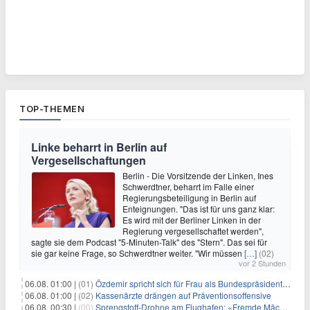
TOP-THEMEN
Linke beharrt in Berlin auf
Vergesellschaftungen
Berlin - Die Vorsitzende der Linken, Ines
Schwerdtner, beharrt im Falle einer
Regierungsbeteiligung in Berlin auf
Enteignungen. "Das ist für uns ganz klar:
Es wird mit der Berliner Linken in der
Regierung vergesellschaftet werden",
sagte sie dem Podcast "5-Minuten-Talk" des "Stern". Das sei für
sie gar keine Frage, so Schwerdtner weiter. "Wir müssen
[…]
(02)
vor 2 Stunden
06.08. 01:00 |
(01)
Özdemir spricht sich für Frau als Bundespräsidentin aus
06.08. 01:00 |
(02)
Kassenärzte drängen auf Präventionsoffensive
06.08. 00:30 |
(00)
Sprengstoff-Drohne am Flughafen: «Fremde Mächte» am Werk?