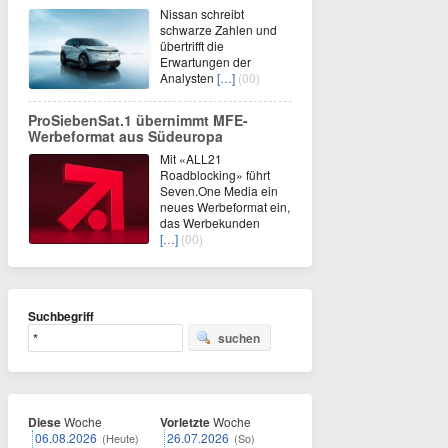
Nissan schreibt
schwarze Zahlen und
übertrifft die
Erwartungen der
Analysten
[…]
(00)
ProSiebenSat.1 übernimmt MFE-
Werbeformat aus Südeuropa
Mit «ALL21
Roadblocking» führt
Seven.One Media ein
neues Werbeformat ein,
das Werbekunden
[…]
(00)
Suchbegriff
suchen
Diese
Woche
Vorletzte
Woche
06.08.2026
26.07.2026
(Heute)
(So)