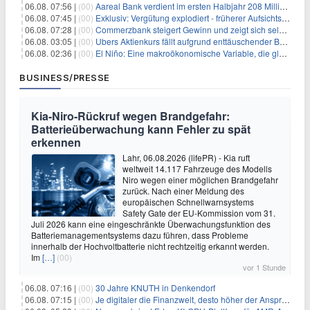
06.08. 07:56 |
(00)
Aareal Bank verdient im ersten Halbjahr 208 Millionen Euro
06.08. 07:45 |
(00)
Exklusiv: Vergütung explodiert - früherer Aufsichtsratschef gibt aus Protest Ehrentitel ab
06.08. 07:28 |
(00)
Commerzbank steigert Gewinn und zeigt sich selbstbewusst gegenüber Unicredit
06.08. 03:05 |
(00)
Ubers Aktienkurs fällt aufgrund enttäuschender Buchungsprognose
06.08. 02:36 |
(00)
El Niño: Eine makroökonomische Variable, die globale Wirtschaftslandschaften umgestaltet
BUSINESS/PRESSE
Kia-Niro-Rückruf wegen Brandgefahr:
Batterieüberwachung kann Fehler zu spät
erkennen
Lahr, 06.08.2026 (lifePR) - Kia ruft
weltweit 14.117 Fahrzeuge des Modells
Niro wegen einer möglichen Brandgefahr
zurück. Nach einer Meldung des
europäischen Schnellwarnsystems
Safety Gate der EU-Kommission vom 31.
Juli 2026 kann eine eingeschränkte Überwachungsfunktion des
Batteriemanagementsystems dazu führen, dass Probleme
innerhalb der Hochvoltbatterie nicht rechtzeitig erkannt werden.
Im
[…]
(00)
vor 1 Stunde
06.08. 07:16 |
(00)
30 Jahre KNUTH in Denkendorf
06.08. 07:15 |
(00)
Je digitaler die Finanzwelt, desto höher der Anspruch an gute Beratung