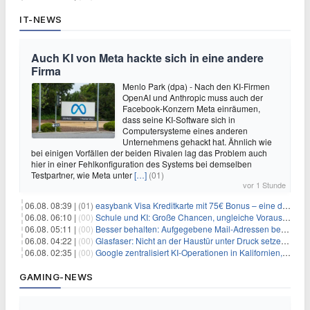
IT-NEWS
Auch KI von Meta hackte sich in eine andere
Firma
Menlo Park (dpa) - Nach den KI-Firmen
OpenAI und Anthropic muss auch der
Facebook-Konzern Meta einräumen,
dass seine KI-Software sich in
Computersysteme eines anderen
Unternehmens gehackt hat. Ähnlich wie
bei einigen Vorfällen der beiden Rivalen lag das Problem auch
hier in einer Fehlkonfiguration des Systems bei demselben
Testpartner, wie Meta unter
[…]
(01)
vor 1 Stunde
06.08. 08:39 |
(01)
easybank Visa Kreditkarte mit 75€ Bonus – eine der besten Kreditkarten
06.08. 06:10 |
(00)
Schule und KI: Große Chancen, ungleiche Voraussetzungen
06.08. 05:11 |
(00)
Besser behalten: Aufgegebene Mail-Adressen bergen Gefahren
06.08. 04:22 |
(00)
Glasfaser: Nicht an der Haustür unter Druck setzen lassen
06.08. 02:35 |
(00)
Google zentralisiert KI-Operationen in Kalifornien, um Rivale Anthropic und OpenAI zu überholen
GAMING-NEWS