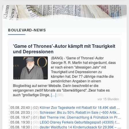
BOULEVARD-NEWS
'Game of Thrones'-Autor kämpft mit Traurigkeit
und Depressionen
(BANG) - 'Game of Thrones'-Autor
George R. R. Martin hat eingeräumt, dass
er nach einem "stressigen Jahr" mit
Traurigkeit und Depressionen zu
kämpfen hat. Der 77-Jährige machte die
persönlichen Angaben in einem
Blogbeitrag auf seiner Website. Darin beschreibt er die
vergangenen zwölf Monate als "überwältigend". Zwar habe es
auch "großartige Dinge,
[…]
(00)
vor 15 Stunden
05.08. 20:40 |
(02)
Kölner Zoo Tageskarte mit Rabatt für 18,49€ statt 29,50€ – einlösbar bis Dezember
05.08. 20:33 |
(00)
Schiesser: Bis zu 50% Rabatt im Sale (~600 Artikel zur Auswahl)
05.08. 19:47 |
(01)
Bali Therme inkl. Übernachtung & Frühstück im Premium Hotel (Bad Oeynhausen) ab 89€ p.P.
05.08. 19:30 |
(00)
LEGO Disney Ferkels Geburtstagsspaß (43305) für 29,10€
05.08. 18:30 |
(00)
deuter Waldfuchs 14 Kinderrucksack für 29,99€ – Amber-maple