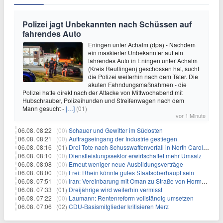
Polizei jagt Unbekannten nach Schüssen auf
fahrendes Auto
Eningen unter Achalm (dpa) - Nachdem
ein maskierter Unbekannter auf ein
fahrendes Auto in Eningen unter Achalm
(Kreis Reutlingen) geschossen hat, sucht
die Polizei weiterhin nach dem Täter. Die
akuten Fahndungsmaßnahmen - die
Polizei hatte direkt nach der Attacke von Mittwochabend mit
Hubschrauber, Polizeihunden und Streifenwagen nach dem
Mann gesucht -
[…]
(01)
vor 1 Minute
06.08. 08:22 |
(00)
Schauer und Gewitter im Südosten
06.08. 08:21 |
(00)
Auftragseingang der Industrie gestiegen
06.08. 08:16 |
(01)
Drei Tote nach Schusswaffenvorfall in North Carolina
06.08. 08:10 |
(00)
Dienstleistungssektor erwirtschaftet mehr Umsatz
06.08. 08:08 |
(00)
Erneut weniger neue Ausbildungsverträge
06.08. 08:00 |
(00)
Frei: Rhein könnte gutes Staatsoberhaupt sein
06.08. 07:51 |
(00)
Iran: Vereinbarung mit Oman zu Straße von Hormus fast fertig
06.08. 07:33 |
(01)
Dreijährige wird weiterhin vermisst
06.08. 07:22 |
(00)
Laumann: Rentenreform vollständig umsetzen
06.08. 07:06 |
(02)
CDU-Basismitglieder kritisieren Merz