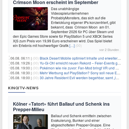
Crimson Moon erscheint im September
Das unabhängige
Videospielunternehmen
ProbablyMonsters, das sich auf die
Entwicklung eigener IPs konzentriert, gibt
bekannt, dass Crimson Moon am 01.
September 2026 für PC über Steam und
den Epic Games Store sowie für PlayStation 5 und XBOX Series
X|S zum Preis von 19,99 Euro erscheinen wird. Das Spiel bietet
ein Erlebnis mit hochwertiger Grafik
[…]
(00)
vor 2 Stunden
06.08. 06:11 |
(00)
Black Desert Mobile optimiert Inhalte und erweitert Treasure Access
05.08. 19:26 |
(00)
Yu‑Gi‑Oh! erreicht neuen Rekord – Feier‑Events gestartet
05.08. 19:00 |
(00)
Pokémon wie nie zuvor: Fan-Mod bringt VR und Ego-Perspektive nach Kanto
05.08. 18:30 |
(00)
Mehr Werbung auf PlayStation? Sony soll neue Einnahmequellen prüfen
05.08. 18:00 |
(00)
30 Jahre Resident Evil werden begehbar, samt „lebensgroßem Leon“
KINO/TV-NEWS
Kölner «Tatort» führt Ballauf und Schenk ins
Prepper-Milieu
Ballauf und Schenk ermitteln zwischen
Evakuierung, Bunker und einer
abgeschotteten Prepper-Gruppe. Eine