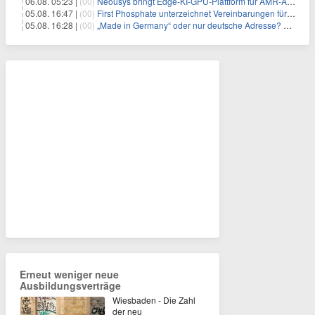
06.08. 05:23 |
(00)
Neousys bringt Edge-KI-GPU-Plattform für AMR-Anwendungen mit Unterstützung für vier GMSL2-Fahrzeugkameras auf den Markt
05.08. 16:47 |
(00)
First Phosphate unterzeichnet Vereinbarungen für nicht zu refundierende Zuwendungen in Höhe von 4,84 Mio. $ von der kanadischen Regierung für Straßeninfrastruktur und Stromübertragungsleitungen
05.08. 16:28 |
(00)
„Made in Germany“ oder nur deutsche Adresse? So erkennen Sie, wo Ihre Leiterplatten wirklich gefertigt werden
Erneut weniger neue
Ausbildungsverträge
Wiesbaden - Die Zahl
der neu