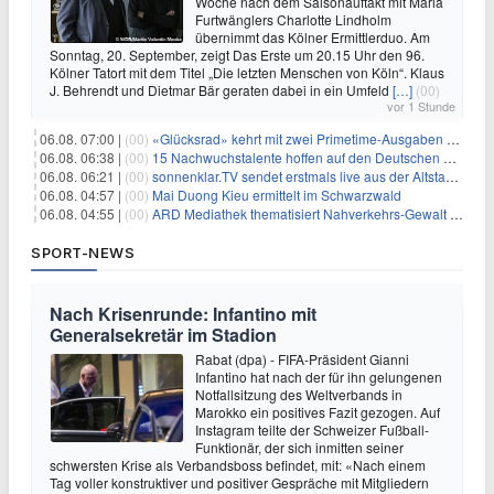
Woche nach dem Saisonauftakt mit Maria
Furtwänglers Charlotte Lindholm
übernimmt das Kölner Ermittlerduo. Am
Sonntag, 20. September, zeigt Das Erste um 20.15 Uhr den 96.
Kölner Tatort mit dem Titel „Die letzten Menschen von Köln“. Klaus
J. Behrendt und Dietmar Bär geraten dabei in ein Umfeld
[…]
(00)
vor 1 Stunde
06.08. 07:00 |
(00)
«Glücksrad» kehrt mit zwei Primetime-Ausgaben zurück
06.08. 06:38 |
(00)
15 Nachwuchstalente hoffen auf den Deutschen Radiopreis
06.08. 06:21 |
(00)
sonnenklar.TV sendet erstmals live aus der Altstadt von Side
06.08. 04:57 |
(00)
Mai Duong Kieu ermittelt im Schwarzwald
06.08. 04:55 |
(00)
ARD Mediathek thematisiert Nahverkehrs-Gewalt und Soldatinnen
SPORT-NEWS
Nach Krisenrunde: Infantino mit
Generalsekretär im Stadion
Rabat (dpa) - FIFA-Präsident Gianni
Infantino hat nach der für ihn gelungenen
Notfallsitzung des Weltverbands in
Marokko ein positives Fazit gezogen. Auf
Instagram teilte der Schweizer Fußball-
Funktionär, der sich inmitten seiner
schwersten Krise als Verbandsboss befindet, mit: «Nach einem
Tag voller konstruktiver und positiver Gespräche mit Mitgliedern