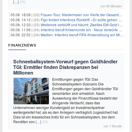
[…]
(00)
vor 50 Minuten
05.08. 18:08 |
(03)
Frauen-Tour: Niedermaier nun Vierte der Gesamtwertung
05.08. 14:12 |
(04)
Figo fordert Infantinos Rücktritt: «Er sollte gehen. Jetzt»
05.08. 12:33 |
(03)
Wellbrock verblüfft und träumt: Zweites EM-Gold in Paris
05.08. 11:56 |
(04)
Infantino beruft Krisenrunde ein - Neue Vorwürfe gegen FIFA
04.08. 22:52 |
(04)
Medien: Infantino beruft FIFA-Krisensitzung am Mittwoch ein
FINANZNEWS
Schneeballsystem-Vorwurf gegen Goldhändler
TGI: Ermittler finden Diskrepanzen bei
Millionen
Ermittlungen gegen TGI: Das
Schneeballsystem-Szenario Die
Ermittlungen gegen den Goldhändler TGI
verschärfen sich erheblich. Nach
Auswertung der Finanzflüsse besteht der
dringende Verdacht, dass das
Unternehmen weniger Kundengeld an Investmentpartner
weitergeleitet hat, als es den Anlegern vertraglich zugesichert hat.
Dies ist ein klassisches Indiz für ein Schneeballsystem, bei dem
Renditen von
[…]
(00)
vor 1 Stunde