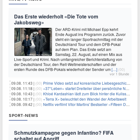
Das Erste wiederholt «Die Tote vom
Jakobsweg»
Der ARD-Krimi mit Michael Epp kehrt
Ende August ins Programm zurück. Zuvor
steht ein langer Sportnachmittag mit der
Deutschland Tour und dem DFB-Pokal
auf dem Plan. Das Erste setzt am
Samstag, 22. August, auf einen Mix aus
Live-Sport und Krimi. Nach umfangreicher Berichterstattung von
der Deutschland Tour, den Reit-Weltmeisterschaften und der
ersten Runde des DFB-Pokals wiederholt der Sender um
[…]
(00)
vor 1 Stunde
09.08. 11:43 |
(00)
Prime Video setzt auf koreanische Liebesgeschichte
09.08. 11:18 |
(00)
«37°Leben» startet Dreiteiler über persönliche Neuanfänge
09.08. 10:43 |
(00)
Khloé Kardashian lädt zum Blick hinter die Kulissen ihres Freundeskreises
09.08. 10:17 |
(00)
«Terra X» beleuchtet den Wandel der Arbeitswelt
09.08. 09:42 |
(00)
Netflix verfilmt Vitor Martins' Bestseller «Fifteen Days»
SPORT-NEWS
Schmutzkampagne gegen Infantino? FIFA
schaltet auf Angriff