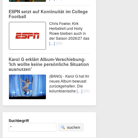
ESPN setzt auf Kontinuität im College
Football
Chris Fowler, Kirk
Herbstreit und Holly
Rowe bleiben auch in
der Saison 2026/27 das
[…]
(00)
Karol G erklärt Album-Verschiebung:
'Ich wollte keine persönliche Situation
ausnutzen'
(BANG) - Karol G hat ihr
neues Album bewusst
zurückgehalten. Die
kolumbianische
[…]
(00)
Suchbegriff
suchen