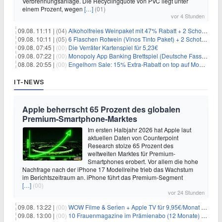
Verbrennungsanlage. Die Recyclingquote von PVC liegt unter
einem Prozent, wegen
[…]
(01)
vor 4 Stunden
09.08. 11:11 |
(04)
Alkoholfreies Weinpaket mit 47% Rabatt + 2 Schott Zwiesel Gläser GRATIS für 29,99€
09.08. 10:11 |
(05)
6 Flaschen Rotwein (Vinos Tinto Paket) + 2 Schott Zwiesel Gläser für 25,99€ inkl. Versand
09.08. 07:45 |
(00)
Die Verräter Kartenspiel für 5,23€
09.08. 07:22 |
(00)
Monopoly App Banking Brettspiel (Deutsche Fassung) für 9,84€
08.08. 20:55 |
(00)
Engelhorn Sale: 15% Extra-Rabatt on top auf Mode- und Sport-Artikel
IT-NEWS
Apple beherrscht 65 Prozent des globalen
Premium-Smartphone-Marktes
Im ersten Halbjahr 2026 hat Apple laut
aktuellen Daten von Counterpoint
Research stolze 65 Prozent des
weltweiten Marktes für Premium-
Smartphones erobert. Vor allem die hohe
Nachfrage nach der iPhone 17 Modellreihe trieb das Wachstum
im Berichtszeitraum an. iPhone führt das Premium-Segment
[…]
(00)
vor 24 Stunden
09.08. 13:22 |
(00)
WOW Filme & Serien + Apple TV für 9,95€/Monat // Alles von WOW (Filme, Serien, Live-Sport) für 34,97€/Monat
09.08. 13:00 |
(00)
10 Frauenmagazine im Prämienabo (12 Monate) mit Prämien bis zu 225€