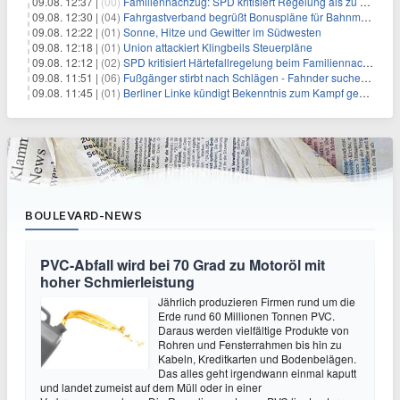
09.08. 12:37 |
(00)
Familiennachzug: SPD kritisiert Regelung als zu streng
09.08. 12:30 |
(04)
Fahrgastverband begrüßt Bonuspläne für Bahnmanager
09.08. 12:22 |
(01)
Sonne, Hitze und Gewitter im Südwesten
09.08. 12:18 |
(01)
Union attackiert Klingbeils Steuerpläne
09.08. 12:12 |
(02)
SPD kritisiert Härtefallregelung beim Familiennachzug als zu streng
09.08. 11:51 |
(06)
Fußgänger stirbt nach Schlägen - Fahnder suchen Autofahrer
09.08. 11:45 |
(01)
Berliner Linke kündigt Bekenntnis zum Kampf gegen Antisemitismus an
BOULEVARD-NEWS
PVC-Abfall wird bei 70 Grad zu Motoröl mit
hoher Schmierleistung
Jährlich produzieren Firmen rund um die
Erde rund 60 Millionen Tonnen PVC.
Daraus werden vielfältige Produkte von
Rohren und Fensterrahmen bis hin zu
Kabeln, Kreditkarten und Bodenbelägen.
Das alles geht irgendwann einmal kaputt
und landet zumeist auf dem Müll oder in einer