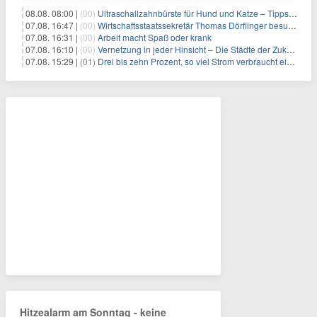
08.08. 08:00 |
(00)
Ultraschallzahnbürste für Hund und Katze – Tipps zur erfolgreichen Eingewöhnung
07.08. 16:47 |
(00)
Wirtschaftsstaatssekretär Thomas Dörflinger besucht Handwerksbetrieb im Kammerbezirk Freiburg
07.08. 16:31 |
(00)
Arbeit macht Spaß oder krank
07.08. 16:10 |
(00)
Vernetzung in jeder Hinsicht – Die Städte der Zukunft sind grün-blau
07.08. 15:29 |
(01)
Drei bis zehn Prozent, so viel Strom verbraucht ein Aufzug im Gebäude
Hitzealarm am Sonntag - keine