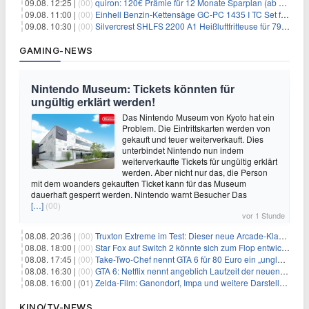
09.08. 12:25 |
(00)
quiron: 120€ Prämie für 12 Monate Sparplan (ab 100€/Monat)
09.08. 11:00 |
(00)
Einhell Benzin-Kettensäge GC-PC 1435 I TC Set für 99,99€
09.08. 10:30 |
(00)
Silvercrest SHLFS 2200 A1 Heißluftfritteuse für 79,99€ – Grill & Räucherfunktion
GAMING-NEWS
Nintendo Museum: Tickets könnten für
ungültig erklärt werden!
Das Nintendo Museum von Kyoto hat ein
Problem. Die Eintrittskarten werden von
gekauft und teuer weiterverkauft. Dies
unterbindet Nintendo nun indem
weiterverkaufte Tickets für ungültig erklärt
werden. Aber nicht nur das, die Person
mit dem woanders gekauften Ticket kann für das Museum
dauerhaft gesperrt werden. Nintendo warnt Besucher Das
[…]
(00)
vor 1 Stunde
08.08. 20:36 |
(00)
Truxton Extreme im Test: Dieser neue Arcade-Klassiker verzeiht dir gar nichts
08.08. 18:00 |
(00)
Star Fox auf Switch 2 könnte sich zum Flop entwickeln
08.08. 17:45 |
(00)
Take-Two-Chef nennt GTA 6 für 80 Euro ein „unglaubliches Schnäppchen“
08.08. 16:30 |
(00)
GTA 6: Netflix nennt angeblich Laufzeit der neuen Gameplay-Präsentation
08.08. 16:00 |
(01)
Zelda-Film: Ganondorf, Impa und weitere Darsteller sollen feststehen
KINO/TV-NEWS