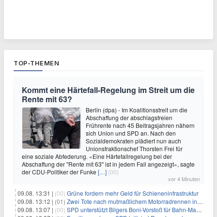
TOP-THEMEN
Kommt eine Härtefall-Regelung im Streit um die
Rente mit 63?
Berlin (dpa) - Im Koalitionsstreit um die
Abschaffung der abschlagsfreien
Frührente nach 45 Beitragsjahren nähern
sich Union und SPD an. Nach den
Sozialdemokraten plädiert nun auch
Unionsfraktionschef Thorsten Frei für
eine soziale Abfederung. «Eine Härtefallregelung bei der
Abschaffung der "Rente mit 63" ist in jedem Fall angezeigt», sagte
der CDU-Politiker der Funke
[…]
(00)
vor 4 Minuten
09.08. 13:31 |
(00)
Grüne fordern mehr Geld für Schieneninfrastruktur
09.08. 13:12 |
(01)
Zwei Tote nach mutmaßlichem Motorradrennen in Köln
09.08. 13:07 |
(00)
SPD unterstützt Bilgers Boni-Vorstoß für Bahn-Manager