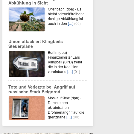
Abkühlung in Sicht
Offenbach (dpa) - Es
bleibt schweißtreibend -
richtige Abkühlung ist
auch in den
[…]
(00)
Union attackiert Klingbeils
Steuerpläne
Berlin (dpa) -
Finanzminister Lars
Klingbeil (SPD) treibt
die in der Koalition
vereinbarte
[…]
(01)
Tote und Verletzte bei Angriff auf
russische Stadt Belgorod
Moskau/Kiew (dpa) -
Durch einen
ukrainischen
Drohnenangriff auf die
grenznahe
[…]
(00)