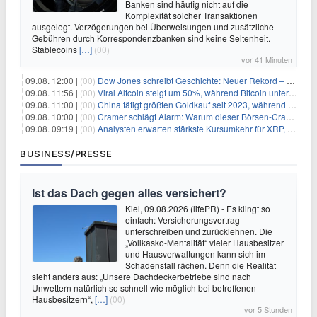
Banken sind häufig nicht auf die
Komplexität solcher Transaktionen
ausgelegt. Verzögerungen bei Überweisungen und zusätzliche
Gebühren durch Korrespondenzbanken sind keine Seltenheit.
Stablecoins
[…]
(00)
vor 41 Minuten
09.08. 12:00 |
(00)
Dow Jones schreibt Geschichte: Neuer Rekord – und Amazon knackt die nächste Billionen-Marke
09.08. 11:56 |
(00)
Viral Altcoin steigt um 50%, während Bitcoin unter $65.000 fällt
09.08. 11:00 |
(00)
China tätigt größten Goldkauf seit 2023, während Goldpreis um 8% steigt
09.08. 10:00 |
(00)
Cramer schlägt Alarm: Warum dieser Börsen-Crash die beste Einstiegschance seit Monaten ist
09.08. 09:19 |
(00)
Analysten erwarten stärkste Kursumkehr für XRP, während Polymarket skeptisch bleibt
BUSINESS/PRESSE
Ist das Dach gegen alles versichert?
Kiel, 09.08.2026 (lifePR) - Es klingt so
einfach: Versicherungsvertrag
unterschreiben und zurücklehnen. Die
„Vollkasko-Mentalität“ vieler Hausbesitzer
und Hausverwaltungen kann sich im
Schadensfall rächen. Denn die Realität
sieht anders aus: „Unsere Dachdeckerbetriebe sind nach
Unwettern natürlich so schnell wie möglich bei betroffenen
Hausbesitzern“,
[…]
(00)
vor 5 Stunden