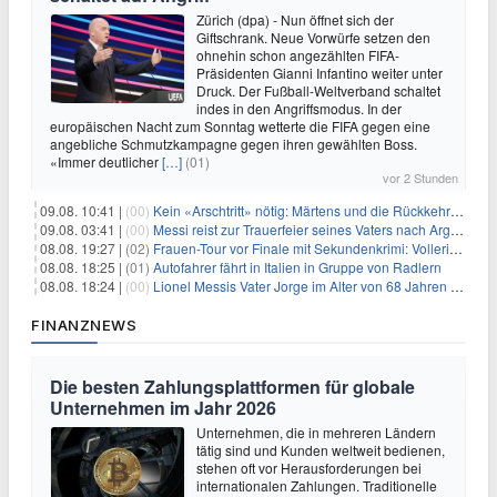
Zürich (dpa) - Nun öffnet sich der
Giftschrank. Neue Vorwürfe setzen den
ohnehin schon angezählten FIFA-
Präsidenten Gianni Infantino weiter unter
Druck. Der Fußball-Weltverband schaltet
indes in den Angriffsmodus. In der
europäischen Nacht zum Sonntag wetterte die FIFA gegen eine
angebliche Schmutzkampagne gegen ihren gewählten Boss.
«Immer deutlicher
[…]
(01)
vor 2 Stunden
09.08. 10:41 |
(00)
Kein «Arschtritt» nötig: Märtens und die Rückkehr nach Paris
09.08. 03:41 |
(00)
Messi reist zur Trauerfeier seines Vaters nach Argentinien
08.08. 19:27 |
(02)
Frauen-Tour vor Finale mit Sekundenkrimi: Vollering in Gelb
08.08. 18:25 |
(01)
Autofahrer fährt in Italien in Gruppe von Radlern
08.08. 18:24 |
(00)
Lionel Messis Vater Jorge im Alter von 68 Jahren gestorben
FINANZNEWS
Die besten Zahlungsplattformen für globale
Unternehmen im Jahr 2026
Unternehmen, die in mehreren Ländern
tätig sind und Kunden weltweit bedienen,
stehen oft vor Herausforderungen bei
internationalen Zahlungen. Traditionelle