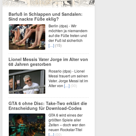
Barfuß in Schlappen und Sandalen:
Sind nackte Füße eklig?
Berlin (dpa) - Wir
möchten ja niemandem
auf die Füße treten und
der Fuß ist sicherlich
[…]
(15)
Lionel Messis Vater Jorge im Alter von
68 Jahren gestorben
Rosario (dpa) - Lionel
Messi trauert um seinen
Vater. Jorge Messi ist im
Alter von
[…]
(00)
GTA 6 ohne Disc: Take-Two erklärt die
Entscheidung für Download-Codes
GTA 6 wird eines der
größten Spiele aller
Zeiten – doch wer den
neuen Rockstar-Titel
[…]
(00)