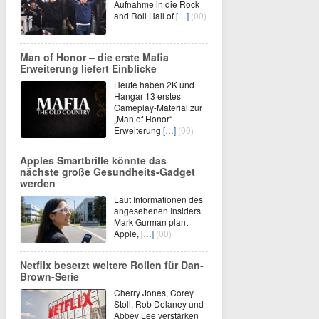
Aufnahme in die Rock
and Roll Hall of
[…]
(00)
Man of Honor – die erste Mafia
Erweiterung liefert Einblicke
Heute haben 2K und
Hangar 13 erstes
Gameplay-Material zur
„Man of Honor“ -
Erweiterung
[…]
(00)
Apples Smartbrille könnte das
nächste große Gesundheits-Gadget
werden
Laut Informationen des
angesehenen Insiders
Mark Gurman plant
Apple,
[…]
(00)
Netflix besetzt weitere Rollen für Dan-
Brown-Serie
Cherry Jones, Corey
Stoll, Rob Delaney und
Abbey Lee verstärken