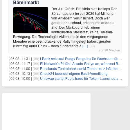
Bärenmarkt
Der Juli-Crash: Prüfstein statt Kollaps Der
Börsenabsturz im Juli 2026 hat Millionen
von Anlegern verunsichert. Doch wer
genauer hinschaut, erkennt ein anderes
Bild: Der Markt durchlebt einen
kontrollierten Stresstest, keine Harakiri-
Bewegung. Die Technologie-Aktien, die in den vergangenen
Monaten eine beeindruckende Rally hingelegt haben, geraten
kurzfristig unter Druck – doch fundamentale
[…]
(00)
vor 20 Minuten
06.08. 11:31 |
(00)
LBank setzt auf Pudgy Penguins für Wachstum über den Handel hinaus
06.08. 11:17 |
(00)
Pi Network's PI führt Altcoin-Rallye an, während Bitcoin $65.000 anpeilt
06.08. 11:00 |
(00)
Russlands Zentralbank senkt Zinsen trotz Inflations-Schock – ein riskantes Spiel
06.08. 10:13 |
(00)
Check24 beendet eigene Baufi-Vermittlung
06.08. 10:00 |
(00)
Uniswap startet Pools.trade für Token-Launches auf Robinhood Chain