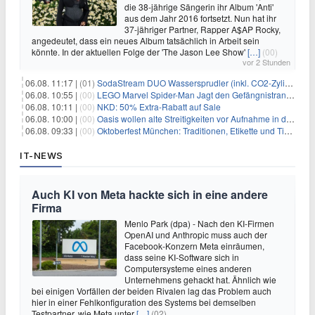
die 38-jährige Sängerin ihr Album 'Anti'
aus dem Jahr 2016 fortsetzt. Nun hat ihr
37-jähriger Partner, Rapper A$AP Rocky,
angedeutet, dass ein neues Album tatsächlich in Arbeit sein
könnte. In der aktuellen Folge der 'The Jason Lee Show'
[…]
(00)
vor 2 Stunden
06.08. 11:17 |
(01)
SodaStream DUO Wassersprudler (inkl. CO2-Zylinder) für 94€
06.08. 10:55 |
(00)
LEGO Marvel Spider-Man Jagt den Gefängnistransporter (76349) für 32,99€
06.08. 10:11 |
(00)
NKD: 50% Extra-Rabatt auf Sale
06.08. 10:00 |
(00)
Oasis wollen alte Streitigkeiten vor Aufnahme in die Rock and Roll Hall of Fame begraben
06.08. 09:33 |
(00)
Oktoberfest München: Traditionen, Etikette und Tipps für Gäste aus dem In- und Ausland
IT-NEWS
Auch KI von Meta hackte sich in eine andere
Firma
Menlo Park (dpa) - Nach den KI-Firmen
OpenAI und Anthropic muss auch der
Facebook-Konzern Meta einräumen,
dass seine KI-Software sich in
Computersysteme eines anderen
Unternehmens gehackt hat. Ähnlich wie
bei einigen Vorfällen der beiden Rivalen lag das Problem auch
hier in einer Fehlkonfiguration des Systems bei demselben
Testpartner, wie Meta unter
[…]
(02)