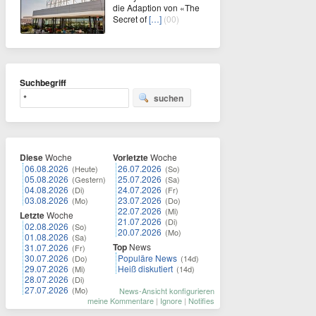
die Adaption von «The
Secret of
[…]
(00)
Suchbegriff
suchen
Diese
Woche
Vorletzte
Woche
06.08.2026
26.07.2026
(Heute)
(So)
05.08.2026
25.07.2026
(Gestern)
(Sa)
04.08.2026
24.07.2026
(Di)
(Fr)
03.08.2026
23.07.2026
(Mo)
(Do)
22.07.2026
(Mi)
Letzte
Woche
21.07.2026
(Di)
02.08.2026
(So)
20.07.2026
(Mo)
01.08.2026
(Sa)
Top
News
31.07.2026
(Fr)
30.07.2026
Populäre News
(Do)
(14d)
29.07.2026
Heiß diskutiert
(Mi)
(14d)
28.07.2026
(Di)
27.07.2026
(Mo)
News-Ansicht konfigurieren
meine Kommentare
|
Ignore
|
Notifies