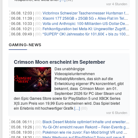
vor 4 Stunden
06.08. 12:03 |
(00)
Victorinox Schweizer Taschenmesser Huntsman für 32,99€
06.08. 11:39 |
(00)
Xiaomi 17T 256GB + 25GB 5G + Alles-Flat im Telekom-Netz für 9,99€/Monat
06.08. 10:33 |
(00)
Volta und Anthropic: 100-Milliarden-US-Dollar-Deal für KI-Rechenleistung
06.08. 10:21 |
(00)
Fehlkonfiguration bei Meta-KI: Ungewollter Zugriff auf fremde Systeme
06.08. 09:49 |
(00)
*SUPER* OK! Jahresabo für 101,60€ + bis zu 100€ Prämie
GAMING-NEWS
Crimson Moon erscheint im September
Das unabhängige
Videospielunternehmen
ProbablyMonsters, das sich auf die
Entwicklung eigener IPs konzentriert, gibt
bekannt, dass Crimson Moon am 01.
September 2026 für PC über Steam und
den Epic Games Store sowie für PlayStation 5 und XBOX Series
X|S zum Preis von 19,99 Euro erscheinen wird. Das Spiel bietet
ein Erlebnis mit hochwertiger Grafik
[…]
(00)
vor 6 Stunden
06.08. 06:11 |
(00)
Black Desert Mobile optimiert Inhalte und erweitert Treasure Access
05.08. 19:26 |
(00)
Yu‑Gi‑Oh! erreicht neuen Rekord – Feier‑Events gestartet
05.08. 19:00 |
(00)
Pokémon wie nie zuvor: Fan-Mod bringt VR und Ego-Perspektive nach Kanto
05.08. 18:30 |
(00)
Mehr Werbung auf PlayStation? Sony soll neue Einnahmequellen prüfen