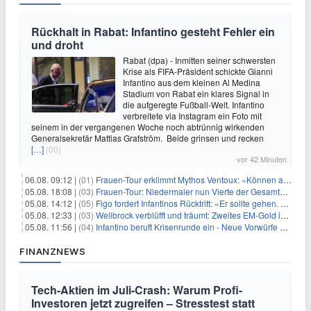
Rückhalt in Rabat: Infantino gesteht Fehler ein
und droht
Rabat (dpa) - Inmitten seiner schwersten
Krise als FIFA-Präsident schickte Gianni
Infantino aus dem kleinen Al Medina
Stadium von Rabat ein klares Signal in
die aufgeregte Fußball-Welt. Infantino
verbreitete via Instagram ein Foto mit
seinem in der vergangenen Woche noch abtrünnig wirkenden
Generalsekretär Mattias Grafström. Beide grinsen und recken
[…]
(00)
vor 42 Minuten
06.08. 09:12 |
(01)
Frauen-Tour erklimmt Mythos Ventoux: «Können alles schaffen»
05.08. 18:08 |
(03)
Frauen-Tour: Niedermaier nun Vierte der Gesamtwertung
05.08. 14:12 |
(05)
Figo fordert Infantinos Rücktritt: «Er sollte gehen. Jetzt»
05.08. 12:33 |
(03)
Wellbrock verblüfft und träumt: Zweites EM-Gold in Paris
05.08. 11:56 |
(04)
Infantino beruft Krisenrunde ein - Neue Vorwürfe gegen FIFA
FINANZNEWS
Tech-Aktien im Juli-Crash: Warum Profi-
Investoren jetzt zugreifen – Stresstest statt