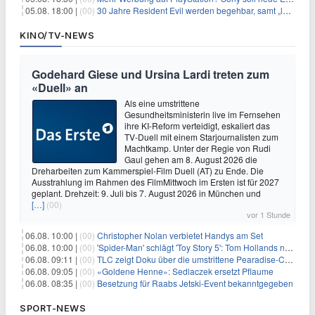
05.08. 18:00 |
(00)
30 Jahre Resident Evil werden begehbar, samt „lebensgroßem Leon“
KINO/TV-NEWS
Godehard Giese und Ursina Lardi treten zum
«Duell» an
Als eine umstrittene
Gesundheitsministerin live im Fernsehen
ihre KI-Reform verteidigt, eskaliert das
TV-Duell mit einem Starjournalisten zum
Machtkamp. Unter der Regie von Rudi
Gaul gehen am 8. August 2026 die
Dreharbeiten zum Kammerspiel-Film Duell (AT) zu Ende. Die
Ausstrahlung im Rahmen des FilmMittwoch im Ersten ist für 2027
geplant. Drehzeit: 9. Juli bis 7. August 2026 in München und
[…]
(00)
vor 1 Stunde
06.08. 10:00 |
(00)
Christopher Nolan verbietet Handys am Set
06.08. 10:00 |
(00)
'Spider-Man' schlägt 'Toy Story 5': Tom Hollands neuer Film bricht alle Rekorde
06.08. 09:11 |
(00)
TLC zeigt Doku über die umstrittene Pearadise-Community
06.08. 09:05 |
(00)
«Goldene Henne»: Sedlaczek ersetzt Pflaume
06.08. 08:35 |
(00)
Besetzung für Raabs Jetski-Event bekanntgegeben
SPORT-NEWS