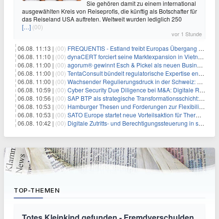
Sie gehören damit zu einem international
ausgewählten Kreis von Reiseprofis, die künftig als Botschafter für
das Reiseland USA auftreten. Weltweit wurden lediglich 250
[…]
(00)
vor 1 Stunde
06.08. 11:13 |
(00)
FREQUENTIS - Estland treibt Europas Übergang zu digitalen NOTAM-Diensten mit FREQUENTIS voran
06.08. 11:10 |
(00)
dynaCERT forciert seine Marktexpansion in Vietnam
06.08. 11:00 |
(00)
agorum® gewinnt Esch & Pickel als neuen Business Partner für Mittelstand
06.08. 11:00 |
(00)
TentaConsult bündelt regulatorische Expertise entlang des gesamten Produktlebenszyklus
06.08. 11:00 |
(00)
Wachsender Regulierungsdruck in der Schweiz: Warum Wirtschaftsprüfer Mitarbeiter-Screening jetzt priorisieren müssen
06.08. 10:59 |
(00)
Cyber Security Due Diligence bei M&A: Digitale Risiken im Fokus
06.08. 10:56 |
(00)
SAP BTP als strategische Transformationsschicht: Warum Daten, Integration und KI zur Architekturfrage werden
06.08. 10:53 |
(00)
Hamburger Thesen und Forderungen zur Flexibilisierung der Arbeitszeit
06.08. 10:53 |
(00)
SATO Europe startet neue Vorteilsaktion für Thermotransferbänder
06.08. 10:42 |
(00)
Digitale Zutritts- und Berechtigungssteuerung in sozialen Einrichtungen: Wie die Lebenshilfe Herzberg Schlüsselbunde durch AIDA Protect® ersetzt hat
TOP-THEMEN
Totes Kleinkind gefunden - Fremdverschulden