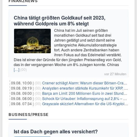
FINANZNEWS
China tätigt größten Goldkauf seit 2023,
während Goldpreis um 8% steigt
China hat im Juli seinen größten
monatlichen Goldkauf seit fast drei
Jahren getätigt und setzt damit seine
umfangreiche Akkumulationsstrategie
fort. Auch andere Zentralbanken haben
ihren Fokus auf das Edelmetall verstärkt.
Dies ist einer der Gründe für den jüngsten Preisanstieg von Gold,
das in der vergangenen Woche um 8% zulegen konnte. Chinas
[…]
(00)
vor 27 Minuten
09.08. 10:00 |
(00)
Cramer schlägt Alarm: Warum dieser Börsen-Crash die beste Einstiegschance seit Monaten ist
09.08. 09:19 |
(00)
Analysten erwarten stärkste Kursumkehr für XRP, während Polymarket skeptisch bleibt
09.08. 09:00 |
(00)
Barça am Limit: 200 Millionen Euro in zwei Stunden – warum dieser Schuldentrip hochgefährlich wird
09.08. 08:00 |
(00)
Schock für Urlauber: Inflationssprung auf 2,8% – Diese Preise explodieren jetzt
09.08. 07:34 |
(00)
Grayscale skizziert Alternativen für die US-Kryptoindustrie ohne CLARITY Act
BUSINESS/PRESSE
Ist das Dach gegen alles versichert?