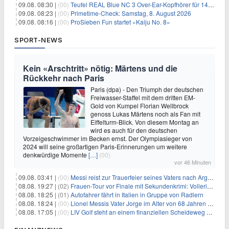
09.08. 08:30 |
(00)
Teufel REAL Blue NC 3 Over-Ear-Kopfhörer für 149,99€
09.08. 08:23 |
(00)
Primetime-Check: Samstag, 8. August 2026
09.08. 08:16 |
(00)
ProSieben Fun startet «Kaiju No. 8»
SPORT-NEWS
Kein «Arschtritt» nötig: Märtens und die
Rückkehr nach Paris
Paris (dpa) - Den Triumph der deutschen
Freiwasser-Staffel mit dem dritten EM-
Gold von Kumpel Florian Wellbrock
genoss Lukas Märtens noch als Fan mit
Eiffelturm-Blick. Von diesem Montag an
wird es auch für den deutschen
Vorzeigeschwimmer im Becken ernst. Der Olympiasieger von
2024 will seine großartigen Paris-Erinnerungen um weitere
denkwürdige Momente
[…]
(00)
vor 46 Minuten
09.08. 03:41 |
(00)
Messi reist zur Trauerfeier seines Vaters nach Argentinien
08.08. 19:27 |
(02)
Frauen-Tour vor Finale mit Sekundenkrimi: Vollering in Gelb
08.08. 18:25 |
(01)
Autofahrer fährt in Italien in Gruppe von Radlern
08.08. 18:24 |
(00)
Lionel Messis Vater Jorge im Alter von 68 Jahren gestorben
08.08. 17:05 |
(00)
LIV Golf steht an einem finanziellen Scheideweg auf der Suche nach neuen Investitionen