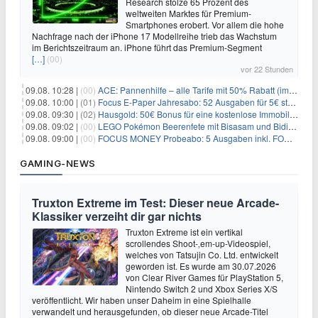
Research stolze 65 Prozent des
weltweiten Marktes für Premium-
Smartphones erobert. Vor allem die hohe
Nachfrage nach der iPhone 17 Modellreihe trieb das Wachstum
im Berichtszeitraum an. iPhone führt das Premium-Segment
[…]
(00)
vor 22 Stunden
09.08. 10:28 |
(00)
ACE: Pannenhilfe – alle Tarife mit 50% Rabatt (im ersten Jahr)
09.08. 10:00 |
(01)
Focus E-Paper Jahresabo: 52 Ausgaben für 5€ statt 207,48€ – per Formular kündbar!
09.08. 09:30 |
(02)
Hausgold: 50€ Bonus für eine kostenlose Immobilienbewertung
09.08. 09:02 |
(00)
LEGO Pokémon Beerenfete mit Bisasam und Bidiza für 14,99€
09.08. 09:00 |
(00)
FOCUS MONEY Probeabo: 5 Ausgaben inkl. FOCUS+ Zugang für 5€
GAMING-NEWS
Truxton Extreme im Test: Dieser neue Arcade-
Klassiker verzeiht dir gar nichts
Truxton Extreme ist ein vertikal
scrollendes Shoot-‚em-up-Videospiel,
welches von Tatsujin Co. Ltd. entwickelt
geworden ist. Es wurde am 30.07.2026
von Clear River Games für PlayStation 5,
Nintendo Switch 2 und Xbox Series X/S
veröffentlicht. Wir haben unser Daheim in eine Spielhalle
verwandelt und herausgefunden, ob dieser neue Arcade-Titel