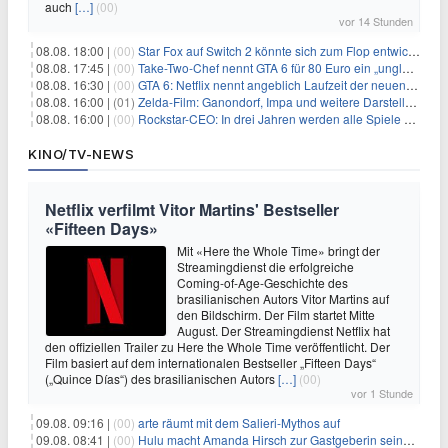
auch
[…]
(00)
vor 14 Stunden
08.08. 18:00 |
(00)
Star Fox auf Switch 2 könnte sich zum Flop entwickeln
08.08. 17:45 |
(00)
Take-Two-Chef nennt GTA 6 für 80 Euro ein „unglaubliches Schnäppchen“
08.08. 16:30 |
(00)
GTA 6: Netflix nennt angeblich Laufzeit der neuen Gameplay-Präsentation
08.08. 16:00 |
(01)
Zelda-Film: Ganondorf, Impa und weitere Darsteller sollen feststehen
08.08. 16:00 |
(00)
Rockstar-CEO: In drei Jahren werden alle Spiele gestreamt
KINO/TV-NEWS
Netflix verfilmt Vitor Martins' Bestseller
«Fifteen Days»
Mit «Here the Whole Time» bringt der
Streamingdienst die erfolgreiche
Coming-of-Age-Geschichte des
brasilianischen Autors Vitor Martins auf
den Bildschirm. Der Film startet Mitte
August. Der Streamingdienst Netflix hat
den offiziellen Trailer zu Here the Whole Time veröffentlicht. Der
Film basiert auf dem internationalen Bestseller „Fifteen Days“
(„Quince Días“) des brasilianischen Autors
[…]
(00)
vor 1 Stunde
09.08. 09:16 |
(00)
arte räumt mit dem Salieri-Mythos auf
09.08. 08:41 |
(00)
Hulu macht Amanda Hirsch zur Gastgeberin seines Reality-Podcasts