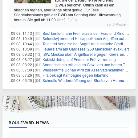
(DWD) berichtet. Örtlich kann es ein
bisschen regnen, aber lange nicht genug. Für Teile
Süddeutschlands gab der DWD am Sonntag eine Hitzewarnung
heraus. Sie galt ab 11.00 Uhr
[…]
(00)
vor 3 Minuten
09.08. 11:12 |
(00)
Boot kentert nahe Freiheitsstatue - Frau und Kind sterben
09.08. 10:49 |
(00)
Selenskyj erneuert Hilfsappell nach Angriffen auf mehrere Städte
09.08. 10:44 |
(00)
Tote und Verletzte bei Angriff auf russische Stadt Belgorod
09.08. 10:39 |
(00)
Feueralarm am Gardasee: 250 Menschen evakuiert
09.08. 09:32 |
(13)
ISW: Moskau plant Angriffswelle gegen Kiews Energieinfrastruktur
09.08. 08:27 |
(06)
Kubicki drängt auf Ende der Frühverrentung
09.08. 08:22 |
(01)
Sonnenschein mit lokalen Gewittern und hohen Temperaturen
09.08. 07:30 |
(01)
Wasserarme Donau wird zur Asservatenkammer der Geschichte
09.08. 07:26 |
(06)
Fifa beklagt Kampagne gegen Infantino
09.08. 06:20 |
(04)
Schnelle Wiedereröffnung der Straße von Hormus ungewiss
BOULEVARD-NEWS