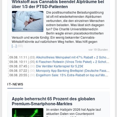
Wirkstoff aus Cannabis beendet Alpträume bei
über 1/3 der PTSD-Patienten
Die posttraumatische Belastungsstörung
ist oft mit wiederkehrenden Alpträumen
verbunden, die den einzelnen Menschen
extrem belasten. Was lässt sich dagegen
tun? Die Charité Universitätsmedizin
Berlin wagte einen placebokontrollierten
Versuch und wurde fündig: Ein wenig bekannter Cannabis-
Wirkstoff könnte auf natürlichem Weg helfen. Was hilft gegen
[…]
(00)
vor 19 Stunden
09.08. 11:11 |
(03)
Alkoholfreies Weinpaket mit 47% Rabatt + 2 Schott Zwiesel Gläser GRATIS für 29,99€
09.08. 10:11 |
(05)
6 Flaschen Rotwein (Vinos Tinto Paket) + 2 Schott Zwiesel Gläser für 25,99€ inkl. Versand
09.08. 07:45 |
(00)
Die Verräter Kartenspiel für 5,23€
09.08. 07:22 |
(00)
Monopoly App Banking Brettspiel (Deutsche Fassung) für 9,84€
08.08. 20:55 |
(00)
Engelhorn Sale: 15% Extra-Rabatt on top auf Mode- und Sport-Artikel
IT-NEWS
Apple beherrscht 65 Prozent des globalen
Premium-Smartphone-Marktes
Im ersten Halbjahr 2026 hat Apple laut
aktuellen Daten von Counterpoint