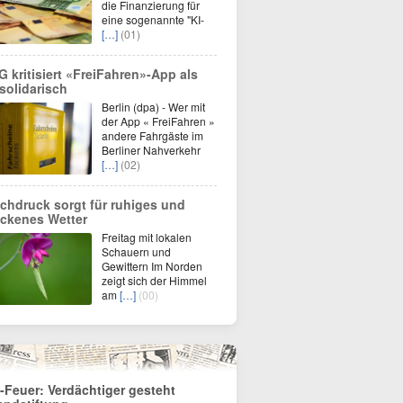
die Finanzierung für
eine sogenannte "KI-
[…]
(01)
G kritisiert «FreiFahren»-App als
solidarisch
Berlin (dpa) - Wer mit
der App « FreiFahren »
andere Fahrgäste im
Berliner Nahverkehr
[…]
(02)
chdruck sorgt für ruhiges und
ockenes Wetter
Freitag mit lokalen
Schauern und
Gewittern Im Norden
zeigt sich der Himmel
am
[…]
(00)
-Feuer: Verdächtiger gesteht