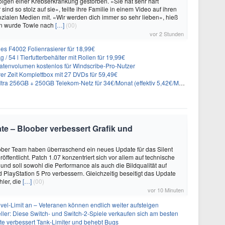
lgen einer Krebserkrankung gestorben. «Sie hat sehr hart
sind so stolz auf sie», teilte ihre Familie in einem Video auf ihren
sozialen Medien mit. «Wir werden dich immer so sehr lieben», hieß
n wurde Towle nach
[…]
(00)
vor 2 Stunden
es F4002 Folienrasierer für 18,99€
 54 l Tierfutterbehälter mit Rollen für 19,99€
atenvolumen kostenlos für Windscribe-Pro-Nutzer
er Zeit Komplettbox mit 27 DVDs für 59,49€
a 256GB + 250GB Telekom-Netz für 34€/Monat (effektiv 5,42€/Monat)
date – Bloober verbessert Grafik und
ber Team haben überraschend ein neues Update für das Silent
öffentlicht. Patch 1.07 konzentriert sich vor allem auf technische
nd soll sowohl die Performance als auch die Bildqualität auf
d PlayStation 5 Pro verbessern. Gleichzeitig beseitigt das Update
hler, die
[…]
(00)
vor 10 Minuten
evel-Limit an – Veteranen können endlich weiter aufsteigen
eller: Diese Switch- und Switch-2-Spiele verkaufen sich am besten
te verbessert Tank-Limiter und behebt Bugs