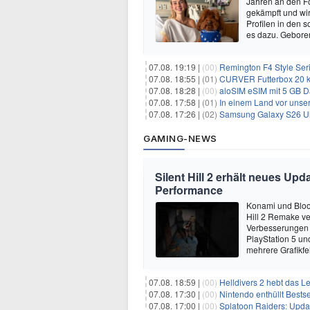
Jahren an den Fo
gekämpft und wir 
Profilen in den 
es dazu. Gebore
07.08. 19:19 |
(00)
Remington F4 Style Seri
07.08. 18:55 |
(01)
CURVER Futterbox 20 kg /
07.08. 18:28 |
(00)
aloSIM eSIM mit 5 GB D
07.08. 17:58 |
(01)
In einem Land vor unser
07.08. 17:26 |
(02)
Samsung Galaxy S26 Ultr
GAMING-NEWS
Silent Hill 2 erhält neues Up
Performance
Konami und Bloo
Hill 2 Remake ver
Verbesserungen u
PlayStation 5 un
mehrere Grafikfe
07.08. 18:59 |
(00)
Helldivers 2 hebt das L
07.08. 17:30 |
(00)
Nintendo enthüllt Bests
07.08. 17:00 |
(00)
Splatoon Raiders: Upda