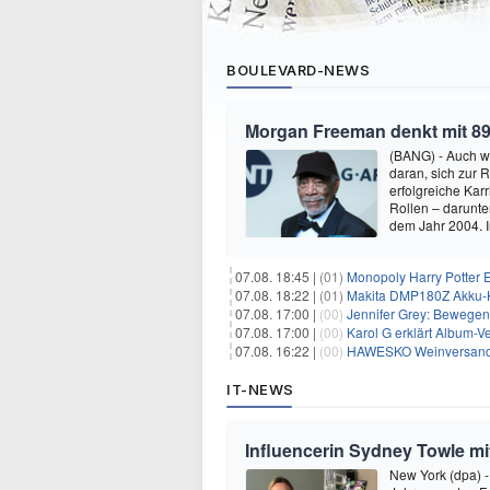
BOULEVARD-NEWS
Morgan Freeman denkt mit 89
(BANG) - Auch w
daran, sich zur 
erfolgreiche Kar
Rollen – darunter
dem Jahr 2004.
07.08. 18:45 |
(01)
Monopoly Harry Potter Ed
07.08. 18:22 |
(01)
Makita DMP180Z Akku-K
07.08. 17:00 |
(00)
Jennifer Grey: Bewegende
07.08. 17:00 |
(00)
Karol G erklärt Album-Ve
07.08. 16:22 |
(00)
HAWESKO Weinversand: 
IT-NEWS
Influencerin Sydney Towle mi
New York (dpa) -