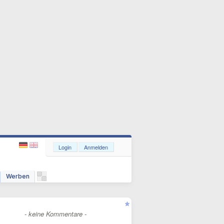
Login
Anmelden
Werben
- keine Kommentare -