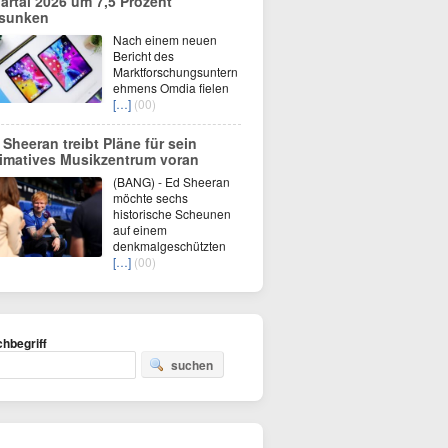
artal 2026 um 7,5 Prozent
sunken
Nach einem neuen
Bericht des
Marktforschungsuntern
ehmens Omdia fielen
[…]
(00)
 Sheeran treibt Pläne für sein
timatives Musikzentrum voran
(BANG) - Ed Sheeran
möchte sechs
historische Scheunen
auf einem
denkmalgeschützten
[…]
(00)
hbegriff
suchen