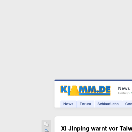
News
Portal (
2.
News
Forum
Schlaufuchs
Com
Xi Jinping warnt vor Tai