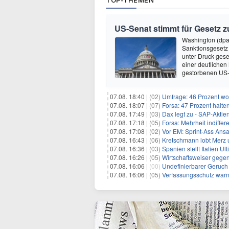
TOP-THEMEN
US-Senat stimmt für Gesetz 
Washington (dpa
Sanktionsgesetz
unter Druck gese
einer deutlichen
gestorbenen US-
07.08. 18:40 |
(02)
Umfrage: 46 Prozent wol
07.08. 18:07 |
(07)
Forsa: 47 Prozent halte
07.08. 17:49 |
(03)
Dax legt zu - SAP-Aktien
07.08. 17:18 |
(05)
Forsa: Mehrheit indiff
07.08. 17:08 |
(02)
Vor EM: Sprint-Ass Ans
07.08. 16:43 |
(06)
Kretschmann lobt Merz 
07.08. 16:36 |
(03)
Spanien stellt Italien 
07.08. 16:26 |
(05)
Wirtschaftsweiser gege
07.08. 16:06 |
(00)
Undefinierbarer Geruch 
07.08. 16:06 |
(05)
Verfassungsschutz war