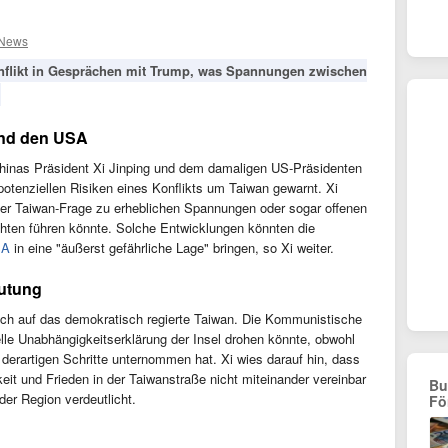
 News
onflikt in Gesprächen mit Trump, was Spannungen zwischen
nd den USA
hinas Präsident Xi Jinping und dem damaligen US-Präsidenten
potenziellen Risiken eines Konflikts um Taiwan gewarnt. Xi
er Taiwan-Frage zu erheblichen Spannungen oder sogar offenen
ten führen könnte. Solche Entwicklungen könnten die
SA
in eine "äußerst gefährliche Lage" bringen, so Xi weiter.
eutung
ch auf das demokratisch regierte Taiwan. Die Kommunistische
ielle Unabhängigkeitserklärung der Insel drohen könnte, obwohl
 derartigen Schritte unternommen hat. Xi wies darauf hin, dass
eit und Frieden in der Taiwanstraße nicht miteinander vereinbar
Bu
der Region verdeutlicht.
Fö