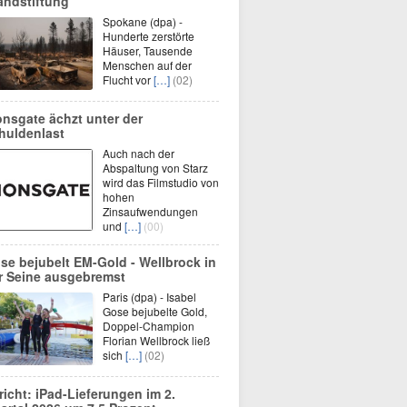
andstiftung
Spokane (dpa) -
Hunderte zerstörte
Häuser, Tausende
Menschen auf der
Flucht vor
[…]
(02)
onsgate ächzt unter der
huldenlast
Auch nach der
Abspaltung von Starz
wird das Filmstudio von
hohen
Zinsaufwendungen
und
[…]
(00)
se bejubelt EM-Gold - Wellbrock in
r Seine ausgebremst
Paris (dpa) - Isabel
Gose bejubelte Gold,
Doppel-Champion
Florian Wellbrock ließ
sich
[…]
(02)
richt: iPad-Lieferungen im 2.