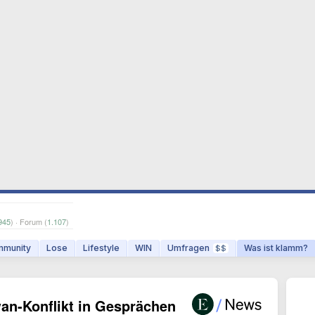
945
) · Forum (
1.107
)
munity
Lose
Lifestyle
WIN
Umfragen
Was ist klamm?
$$
wan-Konflikt in Gesprächen