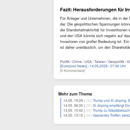
Fazit: Herausforderungen für I
Für Anleger und Unternehmen, die in der R
dar. Die geopolitischen Spannungen könn
die Standortattraktivität für Investition
und den USA könnte sich negativ auf das
Investoren von großer Bedeutung ist. Ein 
ist daher unerlässlich, um den Shareholde
Politik / China / USA / Taiwan / Geopolitik 
[Eulerpool News]
·
14.05.2026
·
07:06 Uhr
[0 Kommentare]
Mehr zum Thema
14.05. 19:29 |
(00)
Trump und Xi Jinping: E
14.05. 06:05 |
(00)
Xi Jinping empfängt Do
13.05. 15:42 |
(00)
Trump zu Staatsbesuch 
14.05. 13:15 |
(00)
Geplantes Treffen zwi