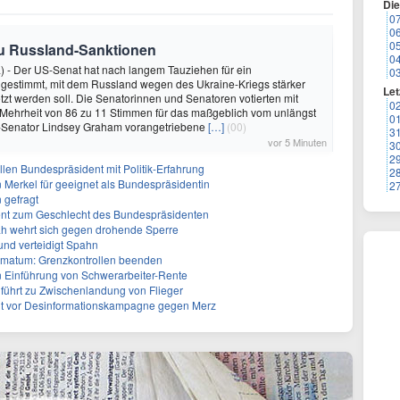
Di
0
0
0
zu Russland-Sanktionen
0
) - Der US-Senat hat nach langem Tauziehen für ein
0
 gestimmt, mit dem Russland wegen des Ukraine-Kriegs stärker
Let
tzt werden soll. Die Senatorinnen und Senatoren votierten mit
0
 Mehrheit von 86 zu 11 Stimmen für das maßgeblich vom unlängst
0
Senator Lindsey Graham vorangetriebene
[…]
(00)
3
vor 5 Minuten
3
2
len Bundespräsident mit Politik-Erfahrung
2
n Merkel für geeignet als Bundespräsidentin
2
 gefragt
erent zum Geschlecht des Bundespräsidenten
ah wehrt sich gegen drohende Sperre
und verteidigt Spahn
Ultimatum: Grenzkontrollen beenden
n Einführung von Schwerarbeiter-Rente
führt zu Zwischenlandung von Flieger
nt vor Desinformationskampagne gegen Merz