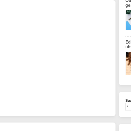
Qu
ge
Ed
ul
Suc