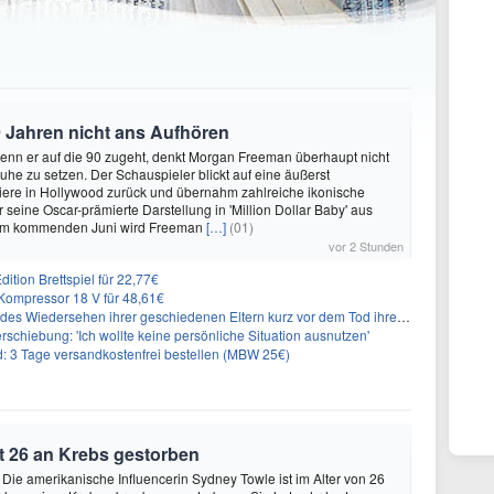
 Jahren nicht ans Aufhören
enn er auf die 90 zugeht, denkt Morgan Freeman überhaupt nicht
Ruhe zu setzen. Der Schauspieler blickt auf eine äußerst
riere in Hollywood zurück und übernahm zahlreiche ikonische
 seine Oscar-prämierte Darstellung in 'Million Dollar Baby' aus
 Im kommenden Juni wird Freeman
[…]
(01)
vor 2 Stunden
ition Brettspiel für 22,77€
ompressor 18 V für 48,61€
s Wiedersehen ihrer geschiedenen Eltern kurz vor dem Tod ihrer Mutter
rschiebung: 'Ich wollte keine persönliche Situation ausnutzen'
3 Tage versandkostenfrei bestellen (MBW 25€)
t 26 an Krebs gestorben
 Die amerikanische Influencerin Sydney Towle ist im Alter von 26