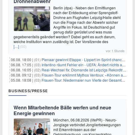
Drohnenabwehr
Berlin (dpa) - Neben den Ermittlungen
nach der Entdeckung einer Sprengstoff-
Drohne am Flughafen Leipzig/Halle steht
nun die Frage nach der Abwehr solcher
Angriffe im Fokus. Ist Deutschland gut
genug dafür gerüstet und was muss
gegebenenfalls geändert werden? Dabei geht es auch darum,
welche Institution wann zuständig ist. Der Vorsitzende des
[…]
(00)
vor 1 Stunde
06.08. 18:00 |
(01)
Pienaar gewinnt Etappe - Lippert im Sprint chancenlos
06.08. 17:05 |
(03)
Infantino räumt Fehler ein - UEFA: Ändert nichts an Boykott
06.08. 16:05 |
(02)
Real-Wechsel fix: Diomande ist Leipzigs Rekordtransfer
06.08. 09:12 |
(03)
Frauen-Tour erklimmt Mythos Ventoux: «Können alles schaffen»
05.08. 18:08 |
(03)
Frauen-Tour: Niedermaier nun Vierte der Gesamtwertung
BUSINESS/PRESSE
Wenn Mitarbeitende Bälle werfen und neue
Energie gewinnen
München, 06.08.2026 (lifePR) - Neuro-
Jonglage verbindet Jonglierbewegungen
mit Erkenntnissen aus der
Gehirnforschung, um Konzentration,