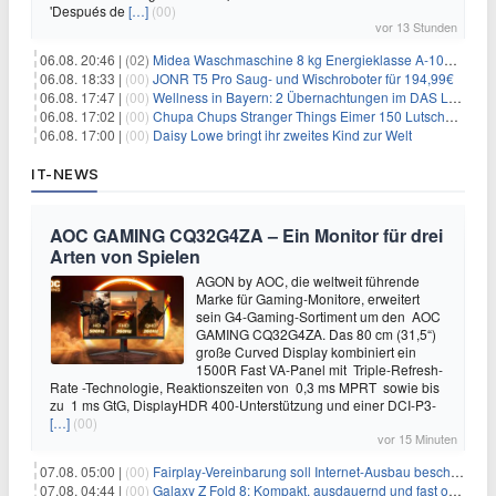
'Después de
[…]
(00)
vor 13 Stunden
06.08. 20:46 |
(02)
Midea Waschmaschine 8 kg Energieklasse A-10% 1400 U/Min für 289,97€
06.08. 18:33 |
(00)
JONR T5 Pro Saug- und Wischroboter für 194,99€
06.08. 17:47 |
(00)
Wellness in Bayern: 2 Übernachtungen im DAS LUDWIG Sports Resort inkl. HP + Wellness ab 174€ p.P.
06.08. 17:02 |
(00)
Chupa Chups Stranger Things Eimer 150 Lutscher für 21,95€
06.08. 17:00 |
(00)
Daisy Lowe bringt ihr zweites Kind zur Welt
IT-NEWS
AOC GAMING CQ32G4ZA – Ein Monitor für drei
Arten von Spielen
AGON by AOC, die weltweit führende
Marke für Gaming-Monitore, erweitert
sein G4-Gaming-Sortiment um den AOC
GAMING CQ32G4ZA. Das 80 cm (31,5“)
große Curved Display kombiniert ein
1500R Fast VA-Panel mit Triple-Refresh-
Rate -Technologie, Reaktionszeiten von 0,3 ms MPRT sowie bis
zu 1 ms GtG, DisplayHDR 400-Unterstützung und einer DCI-P3-
[…]
(00)
vor 15 Minuten
07.08. 05:00 |
(00)
Fairplay-Vereinbarung soll Internet-Ausbau beschleunigen
07.08. 04:44 |
(00)
Galaxy Z Fold 8: Kompakt, ausdauernd und fast ohne Falte