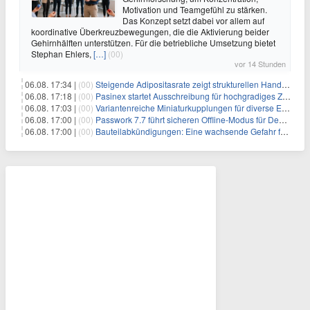
Motivation und Teamgefühl zu stärken.
Das Konzept setzt dabei vor allem auf
koordinative Überkreuzbewegungen, die die Aktivierung beider
Gehirnhälften unterstützen. Für die betriebliche Umsetzung bietet
Stephan Ehlers,
[…]
(00)
vor 14 Stunden
06.08. 17:34 |
(00)
Steigende Adipositasrate zeigt strukturellen Handlungsbedarf bei der Ernährung schulpflichtiger Kinder
06.08. 17:18 |
(00)
Pasinex startet Ausschreibung für hochgradiges Zinksulfidkonzentrat mit Germanium- und Silbergehalten und stellt ein Betriebsupdate bereit
06.08. 17:03 |
(00)
Variantenreiche Miniaturkupplungen für diverse Einsatzbereiche
06.08. 17:00 |
(00)
Passwork 7.7 führt sicheren Offline-Modus für Desktop- und Mobile-Apps ein
06.08. 17:00 |
(00)
Bauteilabkündigungen: Eine wachsende Gefahr für industrielle Elektroniksysteme