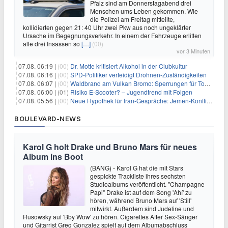
Pfalz sind am Donnerstagabend drei
Menschen ums Leben gekommen. Wie
die Polizei am Freitag mitteilte,
kollidierten gegen 21: 40 Uhr zwei Pkw aus noch ungeklärter
Ursache im Begegnungsverkehr. In einem der Fahrzeuge erlitten
alle drei Insassen so
[…]
(00)
vor 3 Minuten
07.08. 06:19 |
(00)
Dr. Motte kritisiert Alkohol in der Clubkultur
07.08. 06:16 |
(00)
SPD-Politiker verteidigt Drohnen-Zuständigkeiten
07.08. 06:07 |
(00)
Waldbrand am Vulkan Bromo: Sperrungen für Touristen
07.08. 06:00 |
(01)
Risiko E-Scooter? – Jugendtrend mit Folgen
07.08. 05:56 |
(00)
Neue Hypothek für Iran-Gespräche: Jemen-Konflikt eskaliert
BOULEVARD-NEWS
Karol G holt Drake und Bruno Mars für neues
Album ins Boot
(BANG) - Karol G hat die mit Stars
gespickte Trackliste ihres sechsten
Studioalbums veröffentlicht. "Champagne
Papi" Drake ist auf dem Song 'Ahí' zu
hören, während Bruno Mars auf 'Still'
mitwirkt. Außerdem sind Judeline und
Rusowsky auf 'Bby Wow' zu hören. Cigarettes After Sex-Sänger
und Gitarrist Greg Gonzalez spielt auf dem Albumabschluss