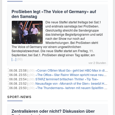
ProSieben legt «The Voice of Germany» auf
den Samstag
Die neue Staffel startet freitags bei Sat.1
und erstmals samstags bei ProSieben.
Gleichzeitig streicht die Sendergruppe
das bisherige Begleitprogramm und setzt
nach der Show nur noch auf
Wiederholungen. Bei ProSieben steht
The Voice of Germany vor einem ungewöhnlichen
Sendeplatzwechsel. Die neue Staffel startet am Freitag, 11.
September, bei Sat.1. ProSieben steigt einen Tag später, am
[…]
(00)
vor 2 Stunden
06.08. 23:58 |
(00)
«Conan O'Brien Must Go» geht bei HBO Max in die dritte Runde
06.08. 23:55 |
(00)
«The Office»-Star Rainn Wilson spricht neue neuseeländische Serie «Settling»
06.08. 23:54 |
(00)
STARZ terminiert britischen Thriller «Tip Toe»
06.08. 23:52 |
(00)
Neuauflage von «Monarch of the Glen» besetzt Hauptrollen
06.08. 23:50 |
(00)
«The Thundermans» kehren mit neuem Spielfilm zurück
SPORT-NEWS
Zentralisieren oder nicht? Diskussion über