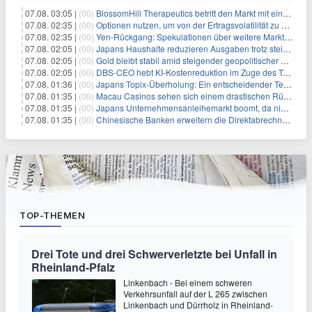
07.08. 03:05 |
(00)
BlossomHill Therapeutics betritt den Markt mit einem IPO-Boost von 150 Millionen Dollar
07.08. 02:35 |
(00)
Optionen nutzen, um von der Ertragsvolatilität zu profitieren
07.08. 02:35 |
(00)
Yen-Rückgang: Spekulationen über weitere Marktinterventionen nehmen zu
07.08. 02:05 |
(00)
Japans Haushalte reduzieren Ausgaben trotz steigender Löhne: Ein Warnsignal für das Wachstum
07.08. 02:05 |
(00)
Gold bleibt stabil amid steigender geopolitischer Spannungen im Persischen Golf
07.08. 02:05 |
(00)
DBS-CEO hebt KI-Kostenreduktion im Zuge des Token-Paradoxons hervor
07.08. 01:36 |
(00)
Japans Topix-Überholung: Ein entscheidender Test für Small Caps
07.08. 01:35 |
(00)
Macau Casinos sehen sich einem drastischen Rückgang der Einnahmen angesichts der anhaltenden China-Razzia gegenüber
07.08. 01:35 |
(00)
Japans Unternehmensanleihemarkt boomt, da niedriger bewertete Kreditnehmer nach Schutz durch Covenants suchen
07.08. 01:35 |
(00)
Chinesische Banken erweitern die Direktabrechnung zur Unterstützung der globalen Rolle des Yuan
TOP-THEMEN
Drei Tote und drei Schwerverletzte bei Unfall in
Rheinland-Pfalz
Linkenbach - Bei einem schweren
Verkehrsunfall auf der L 265 zwischen
Linkenbach und Dürrholz in Rheinland-