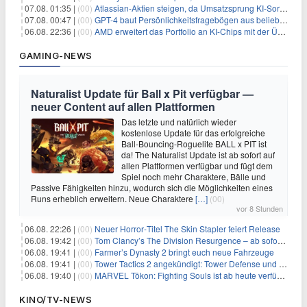
07.08. 01:35 |
(00)
Atlassian-Aktien steigen, da Umsatzsprung KI-Sorgen dämpft
07.08. 00:47 |
(00)
GPT-4 baut Persönlichkeitsfragebögen aus beliebigen Texten und sagt Antworten voraus
06.08. 22:36 |
(00)
AMD erweitert das Portfolio an KI-Chips mit der Übernahme von Taalas
GAMING-NEWS
Naturalist Update für Ball x Pit verfügbar —
neuer Content auf allen Plattformen
Das letzte und natürlich wieder
kostenlose Update für das erfolgreiche
Ball-Bouncing-Roguelite BALL x PIT ist
da! The Naturalist Update ist ab sofort auf
allen Plattformen verfügbar und fügt dem
Spiel noch mehr Charaktere, Bälle und
Passive Fähigkeiten hinzu, wodurch sich die Möglichkeiten eines
Runs erheblich erweitern. Neue Charaktere
[…]
(00)
vor 8 Stunden
06.08. 22:26 |
(00)
Neuer Horror‑Titel The Skin Stapler feiert Release
06.08. 19:42 |
(00)
Tom Clancy’s The Division Resurgence – ab sofort für euch verfügbar
06.08. 19:41 |
(00)
Farmer’s Dynasty 2 bringt euch neue Fahrzeuge
06.08. 19:41 |
(00)
Tower Tactics 2 angekündigt: Tower Defense und Deckbuilding Kombo kehrt zurück
06.08. 19:40 |
(00)
MARVEL Tōkon: Fighting Souls ist ab heute verfügbar
KINO/TV-NEWS