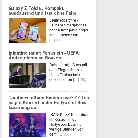
Galaxy Z Fold 8: Kompakt,
ausdauernd und fast ohne Falte
Berlin (dpa/tmn) -
Faltbare Smartphones
haben trotz jahrelanger
Marktpräsenz ein
[…]
(00)
Infantino räumt Fehler ein - UEFA:
Ändert nichts an Boykott
Rabat (dpa) - Auch mit
dem Eingeständnis
eines Fehlers beim
gescheiterten
[…]
(03)
'Unüberwindbare Hindernisse': ZZ Top
sagen Konzert in der Hollywood Bowl
kurzfristig ab
(BANG) - ZZ Top haben
ihr Konzert in der
Hollywood Bowl nur
wenige Stunden vor
dem
[…]
(00)