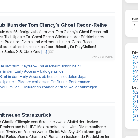
Suc
e Jubiläum der Tom Clancy’s Ghost Recon-Reihe
heute das 25-jährige Jubiläum von Tom Clancy’s Ghost Recon mit
n Titel-Update für Ghost Recon Wildlands , der Rückkehr des
en Predator -Events und weiteren Inhalten. Ghost Recon
ites ist ab sofort kostenlos über Ubisoft+, für PlayStation5,
box Series X|S, Xbox One
[…]
(00)
Di
vor 7 Stunden
0
0
se lädt zum Playtest – und erscheint schon bald!
0
t in den Early Access – bald gehts los!
0
0
Start in den Early Access ab heute im feudalen Japan
0
ues Update – Bloober verbessert Grafik und Performance
evel-Limit an – Veteranen können endlich weiter aufsteigen
Let
0
0
3
3
2
mit neuen Stars zurück
2
2
 Charlie Gillespie verstärken die zweite Staffel der Hockey-
 Deutschland bei HBO Max zu sehen sein wird. Die romantische
d Rivalry erhält eine zweite Staffel. Wie Sky UK bekannt gab,
achel Reids „Game Changers“-Romanen basierende Produktion im