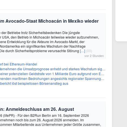
 im Avocado-Staat Michoacán in Mexiko wieder
der Betriebe trotz Sicherheitsbedenken Die jüngste
r USA, den Betrieb in Michoacán teilweise wieder aufzunehmen,
mene Entwicklung für die Akteure im Avocado-Markt, der
 Nordamerika ein signifikantes Wachstum der Nachfrage
 Die durch Sicherheitsprobleme verursachte Störung
[…]
(00)
vor 2 Stunden
ert bei Ethereum-Handel
ternehmen die Umsatzprognose anhebt und starkes Wachstum signalisiert
tenziellen Geldstrafe von 1 Milliarde Euro aufgrund von EU-Emissionsvorschriften gegenüber
den maritimen Bedrohungen angesichts regionaler Spannungen gegenüber
ericht löst beispiellosen Börsenanstieg aus
in: Anmeldeschluss am 26. August
26 (lifePR) - Für den B2Run Berlin am 16. September 2026
ernehmen noch bis zum 26. August 2026 anmelden. Im
 kommen Mitarbeitende aus Unternehmen jeder Größe zusammen,