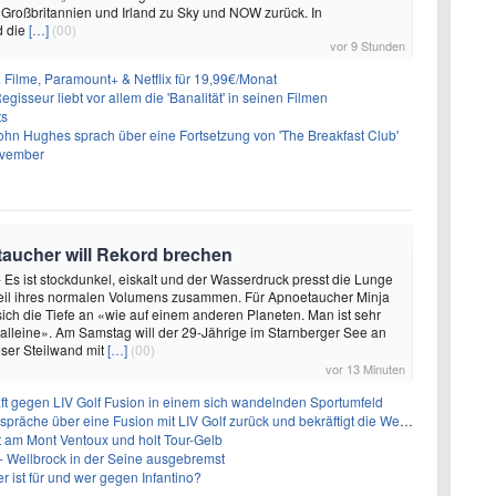
 Großbritannien und Irland zu Sky und NOW zurück. In
d die
[…]
(00)
vor 9 Stunden
& Filme, Paramount+ & Netflix für 19,99€/Monat
gisseur liebt vor allem die 'Banalität' in seinen Filmen
ts
ohn Hughes sprach über eine Fortsetzung von 'The Breakfast Club'
ovember
oetaucher will Rekord brechen
- Es ist stockdunkel, eiskalt und der Wasserdruck presst die Lunge
teil ihres normalen Volumens zusammen. Für Apnoetaucher Minja
 sich die Tiefe an «wie auf einem anderen Planeten. Man ist sehr
 alleine». Am Samstag will der 29-Jährige im Starnberger See an
ser Steilwand mit
[…]
(00)
vor 13 Minuten
ft gegen LIV Golf Fusion in einem sich wandelnden Sportumfeld
 über eine Fusion mit LIV Golf zurück und bekräftigt die Wettbewerbslandschaft
t am Mont Ventoux und holt Tour-Gelb
- Wellbrock in der Seine ausgebremst
 ist für und wer gegen Infantino?