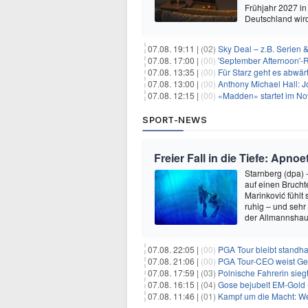
Frühjahr 2027 in
Deutschland wir
07.08. 19:11 |
(02)
Sky Deal – z.B. Serien 
07.08. 17:00 |
(00)
'September Afternoon'-Re
07.08. 13:35 |
(00)
Für Starz geht es abwär
07.08. 13:00 |
(00)
Anthony Michael Hall: J
07.08. 12:15 |
(00)
«Madden» startet im N
SPORT-NEWS
Freier Fall in die Tiefe: Apn
Starnberg (dpa) 
auf einen Bruch
Marinković fühlt
ruhig – und sehr
der Allmannshau
07.08. 22:05 |
(00)
PGA Tour bleibt standha
07.08. 21:06 |
(00)
PGA Tour-CEO weist Gespräche
07.08. 17:59 |
(03)
Polnische Fahrerin sieg
07.08. 16:15 |
(04)
Gose bejubelt EM-Gold 
07.08. 11:46 |
(01)
Kampf um die Macht: Wer