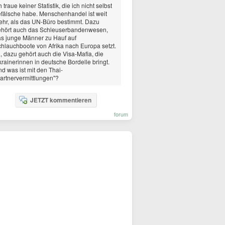
h traue keiner Statistik, die ich nicht selbst
fälsche habe. Menschenhandel ist weit
hr, als das UN-Büro bestimmt. Dazu
ehört auch das Schleuserbandenwesen,
s junge Männer zu Hauf auf
hlauchboote von Afrika nach Europa setzt.
, dazu gehört auch die Visa-Mafia, die
rainerinnen in deutsche Bordelle bringt.
d was ist mit den Thai-
artnervermittlungen"?
JETZT kommentieren
forum