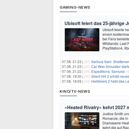
GAMING-NEWS
Ubisoft feiert das 25-jährig
Ubisoft feierte 
einem kostenlose
bei Fans beliebt
Wildlands: Last R
PlayStation4, X
07.08. 21:23 |
(00)
Serious Sam: Shatterver
07.08. 21:23 |
(00)
Car Was Simulator starte
07.08. 21:22 |
(00)
Expeditions: Samurai – 
07.08. 19:30 |
(00)
Silent Hill 2 erhält ne
07.08. 18:59 |
(00)
Helldivers 2 hebt das L
KINO/TV-NEWS
«Heated Rivalry» kehrt 2027 
Justice Smith und
Romanze, die in
Dramaserie Heate
kehrt die auf R