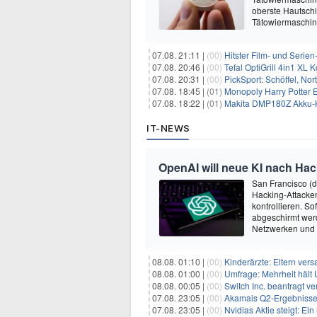
oberste Hautschi
Tätowiermaschine
07.08. 21:11 |
(00)
Hitster Film- und Serie
07.08. 20:46 |
(00)
Tefal OptiGrill 4in1 XL
07.08. 20:31 |
(00)
PickSport: Schöffel, No
07.08. 18:45 |
(01)
Monopoly Harry Potter Ed
07.08. 18:22 |
(01)
Makita DMP180Z Akku-K
IT-NEWS
OpenAI will neue KI nach Hac
San Francisco (
Hacking-Attacken
kontrollieren. S
abgeschirmt wer
Netzwerken und
08.08. 01:10 |
(00)
Kinderärzte: Eltern ver
08.08. 01:00 |
(00)
Umfrage: Mehrheit hält 
08.08. 00:05 |
(00)
Switch Inc. beantragt 
07.08. 23:05 |
(00)
Akamais Q2-Ergebnisse ü
07.08. 23:05 |
(00)
Nvidias Aktie steigt: Ein hi