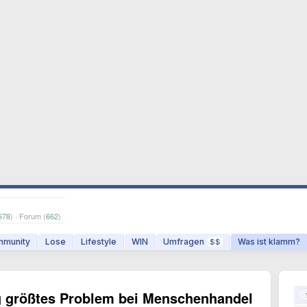
678
) · Forum (
662
)
munity
Lose
Lifestyle
WIN
Umfragen
Was ist klamm?
$$
g größtes Problem bei Menschenhandel