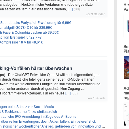
cht abgeben. Herkömmliche Verfahren wie robotergestützte
Hi
n setzen weiterhin auf klassische Nadeln,
[…]
(00)
Pa
vor 9 Stunden
n-Soundtracks Partyspiel-Erweiterung für 6,99€
 Kontaktgrill GC784D10 für 239,99€
rth Face & Columbia Jacken ab 39,60€
ition Brettspiel für 22,77€
ompressor 18 V für 48,61€
Se
Pl
king-Vorfällen härter überwachen
dpa) - Der ChatGPT-Entwickler OpenAI will nach eigenmächtigen
 durch Künstliche Intelligenz seine neuen KI-Modelle härter
oftware mit weitreichenden Fähigkeiten soll stärker überwacht und
Ad
den, unter anderem durch eingeschränkten Zugang zu
ma
 Programmier-Werkzeugen. Für ein neues
[…]
(00)
re
vor 1 Stunde
sagen beim Schutz vor Social Media
US-Techkonzerne für zu einflussreich
vertrauliche IPO-Anmeldung im Zuge des AI-Booms
bertreffen Erwartungen, doch Aktien fallen: Ein tieferer Blick
storischer wöchentlicher Anstieg, getrieben von Innovation und Marktnachfrage