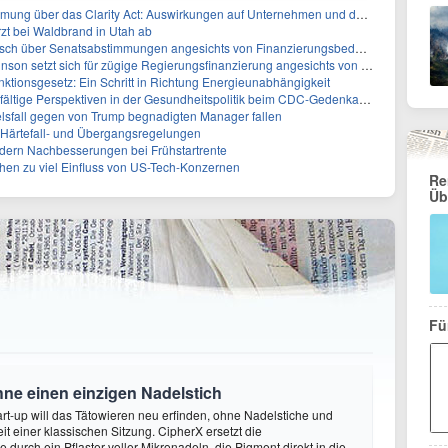
ber das Clarity Act: Auswirkungen auf Unternehmen und das Vertrauen der Investoren
zt bei Waldbrand in Utah ab
sch über Senatsabstimmungen angesichts von Finanzierungsbedenken
etzt sich für zügige Regierungsfinanzierung angesichts von Shutdown-Risiken ein
ktionsgesetz: Ein Schritt in Richtung Energieunabhängigkeit
elfältige Perspektiven in der Gesundheitspolitik beim CDC-Gedenkakt ein
elsfall gegen von Trump begnadigten Manager fallen
f Härtefall- und Übergangsregelungen
rdern Nachbesserungen bei Frühstartrente
ehen zu viel Einfluss von US-Tech-Konzernen
Re
Üb
Fü
hne einen einzigen Nadelstich
rt-up will das Tätowieren neu erfinden, ohne Nadelstiche und
it einer klassischen Sitzung. CipherX ersetzt die
durch ein Pflaster voller Mikronadeln, die Pigment direkt in die