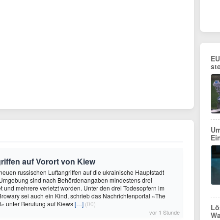
EU
st
Um
Ei
riffen auf Vorort von Kiew
 neuen russischen Luftangriffen auf die ukrainische Hauptstadt
 Umgebung sind nach Behördenangaben mindestens drei
 und mehrere verletzt worden. Unter den drei Todesopfern im
 Browary sei auch ein Kind, schrieb das Nachrichtenportal «The
t» unter Berufung auf Kiews
[…]
(00)
Lö
vor 1 Stunde
Wa