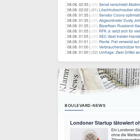
08.08. 02:35 |
(00)
Senat verschiebt Abstimmung ü
08.08. 02:02 |
(01)
Löschhubschrauber stür
08.08. 01:35 |
(00)
Senator Coons optimisti
08.08. 01:35 |
(00)
Abgeordneter Dusty Johnson s
08.08. 01:35 |
(00)
Bipartisan Russland-San
08.08. 01:05 |
(00)
RFK Jr. setzt sich für vi
08.08. 01:05 |
(00)
SEC lässt Insider-Hand
08.08. 01:01 |
(00)
Rente: Frei verweist au
08.08. 01:00 |
(00)
Verbraucherschützer fo
08.08. 01:00 |
(02)
Umfrage: Zwei Drittel s
BOULEVARD-NEWS
Londoner Startup tätowiert o
Ein Londoner Sta
ohne die Warteze
Tätowiermaschine 