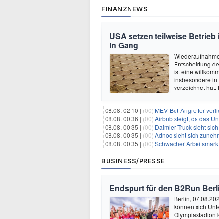
FINANZNEWS
USA setzen teilweise Betrieb
in Gang
Wiederaufnahme 
Entscheidung de
ist eine willkom
insbesondere in
verzeichnet hat.
08.08. 02:10 |
(00)
MEV-Bot-Angreifer verli
08.08. 00:36 |
(00)
Airbnb steigt, da das Un
08.08. 00:35 |
(00)
Daimler Truck sieht sich einer po
08.08. 00:35 |
(00)
Adnoc sieht sich zunehmen
08.08. 00:35 |
(00)
Schwacher Arbeitsmarktb
BUSINESS/PRESSE
Endspurt für den B2Run Berl
Berlin, 07.08.20
können sich Unt
Olympiastadion