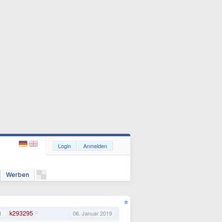
Login
Anmelden
Werben
k293295
1
06. Januar 2019