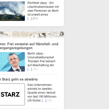
Richfield (dpa) - Ein
Löschhubschrauber mit
zwei Personen an Bord
ist unweit eines
[…]
(01)
nte: Frei verweist auf Härtefall- und
ergangsregelungen
Berlin (dpa) -
Unionsfraktionschef
Thorsten Frei beharrt
auf Abschaffung der
[…]
(00)
r Starz geht es abwärts
Das Unternehmen
schrieb im zweiten
Quartal einen Verlust
von fast 190 Millionen
US-Dollar.
[…]
(00)