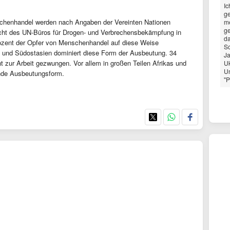
Ic
ge
schenhandel werden nach Angaben der Vereinten Nationen
me
g
icht des UN-Büros für Drogen- und Verbrechensbekämpfung in
da
rozent der Opfer von Menschenhandel auf diese Weise
Sc
a und Südostasien dominiert diese Form der Ausbeutung. 34
Ja
t zur Arbeit gezwungen. Vor allem in großen Teilen Afrikas und
Uk
Un
ende Ausbeutungsform.
"P