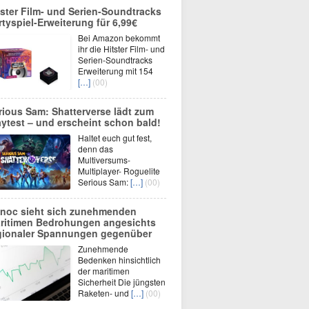
tster Film- und Serien-Soundtracks
rtyspiel-Erweiterung für 6,99€
Bei Amazon bekommt
ihr die Hitster Film- und
Serien-Soundtracks
Erweiterung mit 154
[…]
(00)
rious Sam: Shatterverse lädt zum
aytest – und erscheint schon bald!
Haltet euch gut fest,
denn das
Multiversums-
Multiplayer- Roguelite
Serious Sam:
[…]
(00)
noc sieht sich zunehmenden
ritimen Bedrohungen angesichts
gionaler Spannungen gegenüber
Zunehmende
Bedenken hinsichtlich
der maritimen
Sicherheit Die jüngsten
Raketen- und
[…]
(00)