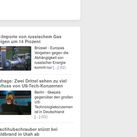
-Importe von russischem Gas
eigen um 14 Prozent
Brüssel - Europas
Vorgehen gegen die
Abhängigkeit von
russischer Energie
kommt nur
[…]
(02)
frage: Zwei Drittel sehen zu viel
nfluss von US-Tech-Konzernen
Berlin - Skepsis
gegenüber den großen
US-
Technologiekonzernen
ist in Deutschland
[…]
(02)
schhubschrauber stürzt bei
ldbrand in Utah ab