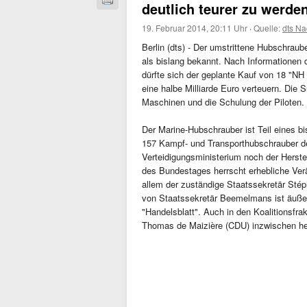
deutlich teurer zu werde
19. Februar 2014, 20:11 Uhr
·
Quelle:
dts Na
Berlin (dts) - Der umstrittene Hubschraub
als bislang bekannt. Nach Informationen 
dürfte sich der geplante Kauf von 18 "NH
eine halbe Milliarde Euro verteuern. Die
Maschinen und die Schulung der Piloten.
Der Marine-Hubschrauber ist Teil eines bi
157 Kampf- und Transporthubschrauber d
Verteidigungsministerium noch der Herstel
des Bundestages herrscht erhebliche Ver
allem der zuständige Staatssekretär Stéph
von Staatssekretär Beemelmans ist äußers
"Handelsblatt". Auch in den Koalitionsfra
Thomas de Maizière (CDU) inzwischen hefti