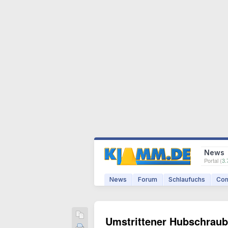
News
Portal (
3.
News
Forum
Schlaufuchs
Com
Umstrittener Hubschraub