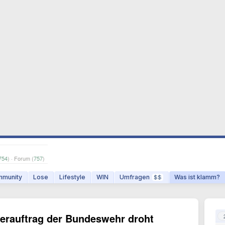
754
) · Forum (
757
)
munity
Lose
Lifestyle
WIN
Umfragen
Was ist klamm?
$$
erauftrag der Bundeswehr droht