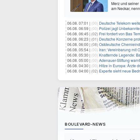
Merz und seiner
am Neckar, nenn
06.08. 07:01 |
(00)
Deutsche Telekom weit
06.08. 06:59 |
(00)
Polizei jagt Unbekannt
06.08. 06:45 |
(02)
Frei fordert von Bas Te
06.08. 06:23 |
(01)
Deutsche Konzerne pro
06.08. 06:00 |
(08)
Ostdeutsche Chemieindu
06.08. 05:54 |
(00)
Iran: Vereinbarung mit 
06.08. 05:30 |
(00)
Knatternde Legende: B
06.08. 05:00 |
(00)
Adenauer-Stiftung warn
06.08. 04:30 |
(00)
Hitze in Europa: Ärzte
06.08. 04:00 |
(02)
Experte sieht neue Bed
BOULEVARD-NEWS