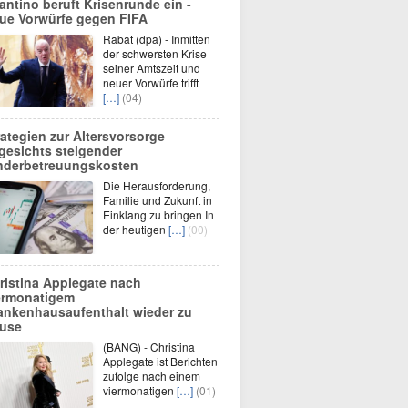
fantino beruft Krisenrunde ein -
ue Vorwürfe gegen FIFA
Rabat (dpa) - Inmitten
der schwersten Krise
seiner Amtszeit und
neuer Vorwürfe trifft
[…]
(04)
rategien zur Altersvorsorge
gesichts steigender
nderbetreuungskosten
Die Herausforderung,
Familie und Zukunft in
Einklang zu bringen In
der heutigen
[…]
(00)
ristina Applegate nach
ermonatigem
ankenhausaufenthalt wieder zu
use
(BANG) - Christina
Applegate ist Berichten
zufolge nach einem
viermonatigen
[…]
(01)