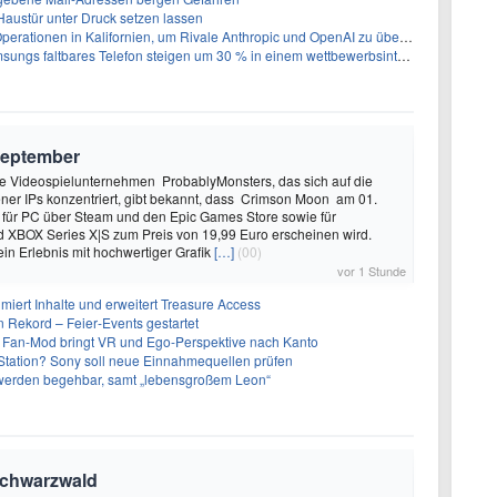
 Haustür unter Druck setzen lassen
perationen in Kalifornien, um Rivale Anthropic und OpenAI zu überholen
gs faltbares Telefon steigen um 30 % in einem wettbewerbsintensiven Markt
September
 Videospielunternehmen ProbablyMonsters, das sich auf die
ner IPs konzentriert, gibt bekannt, dass Crimson Moon am 01.
für PC über Steam und den Epic Games Store sowie für
d XBOX Series X|S zum Preis von 19,99 Euro erscheinen wird.
ein Erlebnis mit hochwertiger Grafik
[…]
(00)
vor 1 Stunde
imiert Inhalte und erweitert Treasure Access
n Rekord – Feier‑Events gestartet
 Fan-Mod bringt VR und Ego-Perspektive nach Kanto
tation? Sony soll neue Einnahmequellen prüfen
 werden begehbar, samt „lebensgroßem Leon“
Schwarzwald