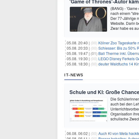
'Game of Thrones'-Autor kämp
(BANG) - 'Game o
nach einem "stre
Der 77-Jährige m
Website. Darin b
Zwar habe es au
05.08. 20:40 |
(00)
Kölner Zoo Tageskarte m
05.08. 20:33 |
(00)
Schiesser: Bis zu 50% R
05.08. 19:47 |
(01)
Bali Therme inkl. Übern
05.08. 19:30 |
(00)
LEGO Disney Ferkels Ge
05.08. 18:30 |
(00)
deuter Waldfuchs 14 Ki
IT-NEWS
Schule und KI: Große Chanc
Die Schülerinnen 
auch bei den Leh
Unterrichtsvorber
Organisation ihre
schulische Zwec
06.08. 06:02 |
(00)
Auch KI von Meta hackte
06.08. 05:11 |
(00)
Besser behalten: Aufg