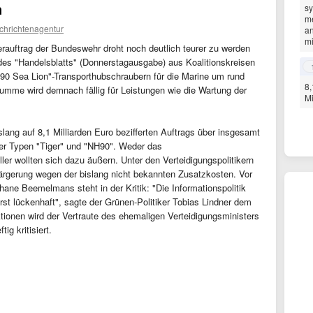
n
sy
me
chrichtenagentur
an
mi
erauftrag der Bundeswehr droht noch deutlich teurer zu werden
des "Handelsblatts" (Donnerstagausgabe) aus Koalitionskreisen
 90 Sea Lion"-Transporthubschraubern für die Marine um rund
8,
 Summe wird demnach fällig für Leistungen wie die Wartung der
Mi
slang auf 8,1 Milliarden Euro bezifferten Auftrags über insgesamt
er Typen "Tiger" und "NH90". Weder das
ler wollten sich dazu äußern. Unter den Verteidigungspolitikern
ärgerung wegen der bislang nicht bekannten Zusatzkosten. Vor
ane Beemelmans steht in der Kritik: "Die Informationspolitik
t lückenhaft", sagte der Grünen-Politiker Tobias Lindner dem
ktionen wird der Vertraute des ehemaligen Verteidigungsministers
g kritisiert.