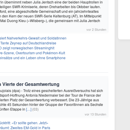
in übernimmt neben Julia Jentsch eine der beiden Hauptrollen in
eiligen SWR-Krimiserie, deren Dreharbeiten bis Oktober laufen.
 Mord, eine abgeschottete Gemeinschaft und ein jahrzehntealtes
 den Kern der neuen SWR-Serie Keltenburg (AT). Im Mittelpunkt
 Mai Duong Kieu («Wilsberg»), die gemeinsam mit Julia Jentsch
vor 2 Stunden
iert Nahverkehrs-Gewalt und Soldatinnen
 Tante Zeynep auf Deutschlandreise
D zeigt norwegischen Streaminghit
Rave-Szene, Overtourism und Pokémon-Kult
einsätze und ein Leben ohne Smartphone
n Vierte der Gesamtwertung
ujolais (dpa) - Trotz eines gescheiterten Ausreißversuchs hat sich
sport-Hoffnung Antonia Niedermaier bei der Tour de France der
ierten Platz der Gesamtwertung verbessert. Die 23-Jährige aus
hte 45 Sekunden hinter der Gruppe der Favoritinnen als Sechste
fünften Etappe in
[…]
(03)
vor 13 Stunden
ücktritt: «Er sollte gehen. Jetzt»
träumt: Zweites EM-Gold in Paris