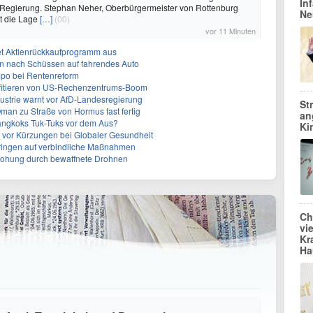
In
 Regierung. Stephan Neher, Oberbürgermeister von Rottenburg
Ne
t die Lage
[…]
(00)
vor 11 Minuten
et Aktienrückkaufprogramm aus
en nach Schüssen auf fahrendes Auto
mpo bei Rentenreform
fitieren von US-Rechenzentrums-Boom
strie warnt vor AfD-Landesregierung
St
Oman zu Straße von Hormus fast fertig
an
angkoks Tuk-Tuks vor dem Aus?
Ki
t vor Kürzungen bei Globaler Gesundheit
 dringen auf verbindliche Maßnahmen
rohung durch bewaffnete Drohnen
Ch
vi
Kr
Ha