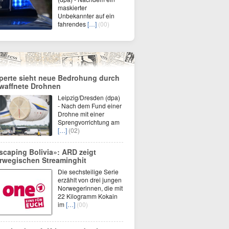
maskierter
Unbekannter auf ein
fahrendes
[…]
(00)
perte sieht neue Bedrohung durch
waffnete Drohnen
Leipzig/Dresden (dpa)
- Nach dem Fund einer
Drohne mit einer
Sprengvorrichtung am
[…]
(02)
scaping Bolivia»: ARD zeigt
rwegischen Streaminghit
Die sechsteilige Serie
erzählt von drei jungen
Norwegerinnen, die mit
22 Kilogramm Kokain
im
[…]
(00)