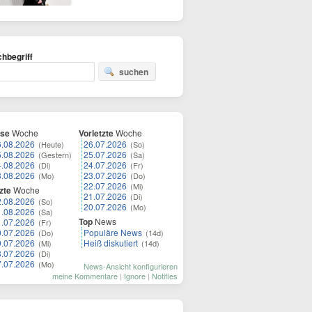
hbegriff
suchen
ese
Woche
Vorletzte
Woche
6.08.2026
26.07.2026
(Heute)
(So)
5.08.2026
25.07.2026
(Gestern)
(Sa)
4.08.2026
24.07.2026
(Di)
(Fr)
3.08.2026
23.07.2026
(Mo)
(Do)
22.07.2026
(Mi)
zte
Woche
21.07.2026
(Di)
2.08.2026
(So)
20.07.2026
(Mo)
1.08.2026
(Sa)
Top
News
1.07.2026
(Fr)
0.07.2026
Populäre News
(Do)
(14d)
9.07.2026
Heiß diskutiert
(Mi)
(14d)
8.07.2026
(Di)
7.07.2026
(Mo)
News-Ansicht konfigurieren
meine Kommentare
|
Ignore
|
Notifies