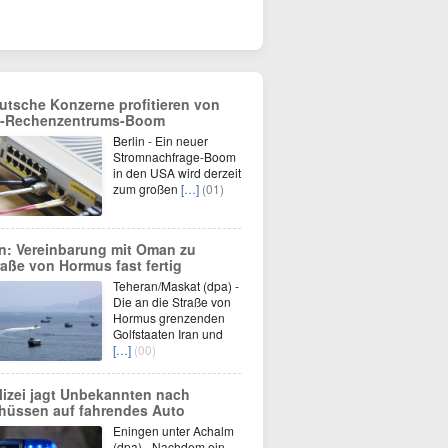
utsche Konzerne profitieren von
-Rechenzentrums-Boom
Berlin - Ein neuer
Stromnachfrage-Boom
in den USA wird derzeit
zum großen
[…]
(01)
an: Vereinbarung mit Oman zu
raße von Hormus fast fertig
Teheran/Maskat (dpa) -
Die an die Straße von
Hormus grenzenden
Golfstaaten Iran und
[…]
(00)
lizei jagt Unbekannten nach
hüssen auf fahrendes Auto
Eningen unter Achalm
(dpa) - Nachdem ein