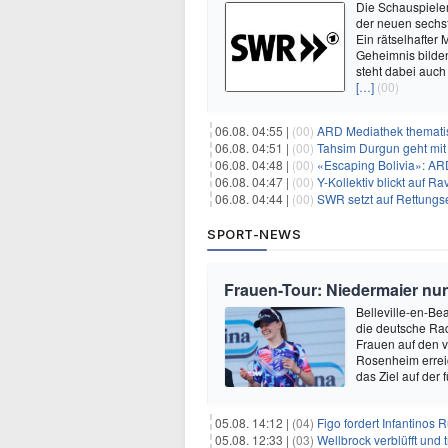
Die Schauspieler
der neuen sechst
Ein rätselhafter
Geheimnis bilden
steht dabei auch
[…]
(00)
06.08. 04:55 |
(00)
ARD Mediathek thematis
06.08. 04:51 |
(00)
Tahsim Durgun geht mit
06.08. 04:48 |
(00)
«Escaping Bolivia»: AR
06.08. 04:47 |
(00)
Y-Kollektiv blickt auf 
06.08. 04:44 |
(00)
SWR setzt auf Rettungs
SPORT-NEWS
Frauen-Tour: Niedermaier nu
Belleville-en-Bea
die deutsche Rad
Frauen auf den v
Rosenheim erreic
das Ziel auf der 
05.08. 14:12 |
(04)
Figo fordert Infantinos R
05.08. 12:33 |
(03)
Wellbrock verblüfft und 