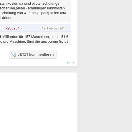
stemkosten da sind pilotenschulungen
chaniker,prüfer -schulungen lohnkosten
schaffung von werkzeug, parkplatten usw
t drinnn
k280934
1
19. Februar 2014
1 Milliarden für 157 Maschinen, macht 51,6
o pro Maschine. Sind die aus purem Gold?
JETZT kommentieren
forum