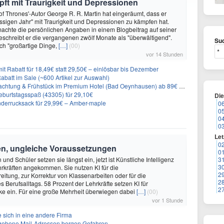
ft mit Traurigkeit und Depressionen
f Thrones'-Autor George R. R. Martin hat eingeräumt, dass er
ssigen Jahr" mit Traurigkeit und Depressionen zu kämpfen hat.
achte die persönlichen Angaben in einem Blogbeitrag auf seiner
eschreibt er die vergangenen zwölf Monate als "überwältigend".
Suc
ch "großartige Dinge,
[…]
(00)
vor 14 Stunden
it Rabatt für 18,49€ statt 29,50€ – einlösbar bis Dezember
abatt im Sale (~600 Artikel zur Auswahl)
achtung & Frühstück im Premium Hotel (Bad Oeynhausen) ab 89€ p.P.
burtstagsspaß (43305) für 29,10€
Di
nderrucksack für 29,99€ – Amber-maple
0
0
0
0
Let
0
en, ungleiche Voraussetzungen
0
und Schüler setzen sie längst ein, jetzt ist Künstliche Intelligenz
3
3
rkräften angekommen. Sie nutzen KI für die
2
eitung, zur Korrektur von Klassenarbeiten oder für die
2
s Berufsalltags. 58 Prozent der Lehrkräfte setzen KI für
2
ke ein. Für eine große Mehrheit überwiegen dabei
[…]
(00)
vor 1 Stunde
 sich in eine andere Firma
egebene Mail-Adressen bergen Gefahren