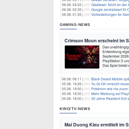
06.08. 04:22 |
(00)
Glasfaser: Nicht an der
06.08. 02:35 |
(00)
Google zentralisiert KI-O
06.08. 01:35 |
(00)
Vorbestellungen für Samsun
GAMING-NEWS
Crimson Moon erscheint im 
Das unabhängige
Entwicklung eige
September 2026 
PlayStation 5 un
Das Spiel bietet 
06.08. 06:11 |
(00)
Black Desert Mobile opt
05.08. 19:26 |
(00)
Yu‑Gi‑Oh! erreicht neue
05.08. 19:00 |
(00)
Pokémon wie nie zuvor:
05.08. 18:30 |
(00)
Mehr Werbung auf PlayS
05.08. 18:00 |
(00)
30 Jahre Resident Evil
KINO/TV-NEWS
Mai Duong Kieu ermittelt im 