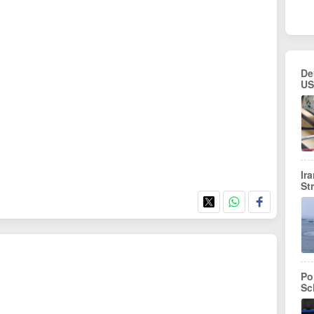
De
US
Ir
St
Po
Sc