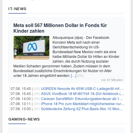
IT-NEWS
Meta soll 567 Millionen Dollar in Fonds für
Kinder zahlen
Albuquerque (dpa) - Der Facebook-
Konzern Meta soll nach einer
Gerichtsentscheidung im US-
Bundesstaat New Mexico mehr als eine
halbe Milliarde Dollar für Hilfen an Kinder
zahlen, die durch Nutzung sozialer
Medien Schaden genommen haben. Zudem müssen in dem
Bundesstaat zusätzliche Einschränkungen für Nutzer im Alter
unter 18 Jahren eingeführt werden:
[…]
(00)
vor 41 Minuten
07.08. 15:45 |
(00)
UGREEN Nexode Air 65W USB-C-Ladegerät mit GaN-Technik für 24,99€
07.08. 15:45 |
(00)
ASUS VivoBook 18 M1807HA 18-Zoll-Notebook (Ryzen 7, 16GB) für 734,57€
07.08. 14:00 |
(00)
Caravan SandWitch: Erkundungsabenteuer ab 13.08. gratis im Epic Games Store
07.08. 13:11 |
(00)
iPhone 18 Pro zum Marktstart möglicherweise nur begrenzt verfügbar
07.08. 13:00 |
(00)
Süddeutsche Zeitung SZ Plus Basis-Abo 10 Wochen für 10€
GAMING-NEWS