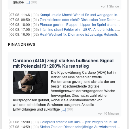
glaube
[…]
(00)
vor 1 Stunde
07.08. 11:46 |
(00)
Kampf um die Macht: Wer ist für und wer gegen Infantino?
07.08. 09:50 |
(01)
Zentralisieren oder nicht? Diskussion über Drohnenabwehr
06.08. 18:00 |
(01)
Pienaar gewinnt Etappe - Lippert im Sprint chancenlos
06.08. 17:05 |
(06)
Infantino räumt Fehler ein - UEFA: Ändert nichts an Boykott
06.08. 16:05 |
(02)
Real-Wechsel fix: Diomande ist Leipzigs Rekordtransfer
FINANZNEWS
Cardano (ADA) zeigt starkes bullisches Signal
mit Potenzial für 200% Kursanstieg
Die Kryptowährung Cardano (ADA) hat in
letzter Zeit eine bemerkenswerte
Performance gezeigt und sich als der am
besten abschneidende digitale
Vermögenswert der vergangenen Woche
hervorgetan. Dies hat zu zahlreichen
Kursprognosen geführt, wobei viele Marktbeobachter von
weiteren erheblichen Gewinnen ausgehen. Aktuelle
Entwicklungen und zukünftige
[…]
(00)
vor 40 Minuten
07.08. 15:00 |
(00)
Goldpreis crashte um 30% – jetzt zeigen neue Daten: War es berechtigt?
07.08. 14:59 |
(00)
Stefan Zeidler: Dieser zehnjährige Aufwärtstrend macht mich optimistisch