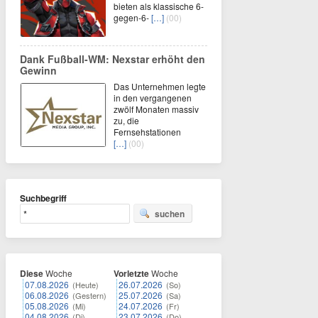
bieten als klassische 6-
gegen-6-
[…]
(00)
Dank Fußball-WM: Nexstar erhöht den
Gewinn
Das Unternehmen legte
in den vergangenen
zwölf Monaten massiv
zu, die
Fernsehstationen
[…]
(00)
Suchbegriff
suchen
Diese
Woche
Vorletzte
Woche
07.08.2026
26.07.2026
(Heute)
(So)
06.08.2026
25.07.2026
(Gestern)
(Sa)
05.08.2026
24.07.2026
(Mi)
(Fr)
04.08.2026
23.07.2026
(Di)
(Do)