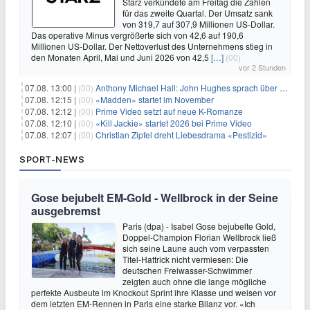
Starz verkündete am Freitag die Zahlen
für das zweite Quartal. Der Umsatz sank
von 319,7 auf 307,9 Millionen US-Dollar.
Das operative Minus vergrößerte sich von 42,6 auf 190,6
Millionen US-Dollar. Der Nettoverlust des Unternehmens stieg in
den Monaten April, Mai und Juni 2026 von 42,5
[…]
(00)
vor 2 Stunden
07.08. 13:00 |
(00)
Anthony Michael Hall: John Hughes sprach über eine Fortsetzung von 'The Breakfast Club'
07.08. 12:15 |
(00)
«Madden» startet im November
07.08. 12:12 |
(00)
Prime Video setzt auf neue K-Romanze
07.08. 12:10 |
(00)
«Kill Jackie» startet 2026 bei Prime Video
07.08. 12:07 |
(00)
Christian Zipfel dreht Liebesdrama «Pestizid»
SPORT-NEWS
Gose bejubelt EM-Gold - Wellbrock in der Seine
ausgebremst
Paris (dpa) - Isabel Gose bejubelte Gold,
Doppel-Champion Florian Wellbrock ließ
sich seine Laune auch vom verpassten
Titel-Hattrick nicht vermiesen: Die
deutschen Freiwasser-Schwimmer
zeigten auch ohne die lange mögliche
perfekte Ausbeute im Knockout Sprint ihre Klasse und weisen vor
dem letzten EM-Rennen in Paris eine starke Bilanz vor. «Ich