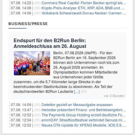
07.08. 14:22 |
(00)
Commerz Real Capital: Florian Becker springt als Leiter ein
07.08. 14:08 |
(00)
Krypto-Preis-Analyse: ETH, XRP, ADA, BNB und HYPE
07.08. 14:06 |
(00)
Volksbank Schwarzwald-Donau-Neckar: Carmen Wedam übernimmt Aufsichtsratsvorsitz
BUSINESS/PRESSE
Endspurt für den B2Run Berlin:
Anmeldeschluss am 26. August
Berlin, 07.08.2026 (lifePR) - Für den
B2Run Berlin am 16. September 2026
können sich Unternehmen noch bis zum
26. August 2026 anmelden. Im
Olympiastadion kommen Mitarbeitende
aus Unternehmen jeder Größe
zusammen, um die 5,7 Kilometer lange Strecke in der
beeindruckenden Stadionkulisse zu absolvieren. Als Teil der
deutschlandweiten B2Run Laufserie
[…]
(00)
vor 3 Stunden
07.08. 14:09 |
(00)
Detektor gezielt an Messaufgabe anpassen
07.08. 13:47 |
(00)
Heliostar präsentiert Finanz- und Betriebsergebnis für das zweite Quartal 2026 mit Goldproduktion und Barreserven in Rekordhöhe
07.08. 12:52 |
(00)
The Payments Group Holding erzielt deutliche Fortschritte bei ihren AI-Projekten
07.08. 12:04 |
(00)
emmiDAY: Streetfoodfestival verbindet Genuss mit Engagement gegen Brustkrebs
07.08. 12:02 |
(00)
Neues OTA-Update für XPENG Modelle: XOS 5.9.5 erweitert Sicherheits-, Lade- und Komfortfunktionen