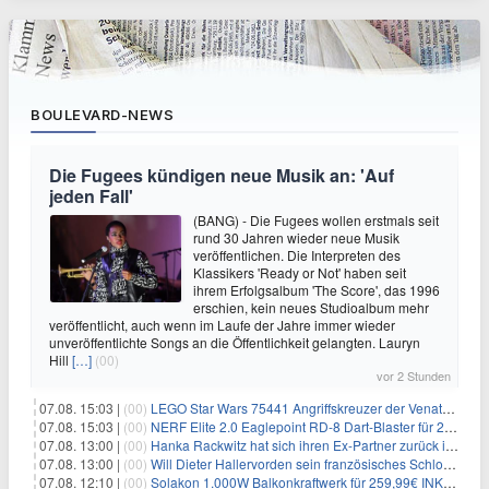
BOULEVARD-NEWS
Die Fugees kündigen neue Musik an: 'Auf
jeden Fall'
(BANG) - Die Fugees wollen erstmals seit
rund 30 Jahren wieder neue Musik
veröffentlichen. Die Interpreten des
Klassikers 'Ready or Not' haben seit
ihrem Erfolgsalbum 'The Score', das 1996
erschien, kein neues Studioalbum mehr
veröffentlicht, auch wenn im Laufe der Jahre immer wieder
unveröffentlichte Songs an die Öffentlichkeit gelangten. Lauryn
Hill
[…]
(00)
vor 2 Stunden
07.08. 15:03 |
(00)
LEGO Star Wars 75441 Angriffskreuzer der Venator-Klasse für 50,25€
07.08. 15:03 |
(00)
NERF Elite 2.0 Eaglepoint RD-8 Dart-Blaster für 20,49€
07.08. 13:00 |
(00)
Hanka Rackwitz hat sich ihren Ex-Partner zurück ins Haus geholt
07.08. 13:00 |
(00)
Will Dieter Hallervorden sein französisches Schloss verkaufen?
07.08. 12:10 |
(00)
Solakon 1.000W Balkonkraftwerk für 259,99€ INKL. VERSAND! 800W Wechselrichter, bifazial