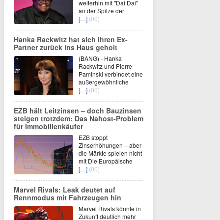
weiterhin mit "Dai Dai"
an der Spitze der
[…]
(00)
Hanka Rackwitz hat sich ihren Ex-
Partner zurück ins Haus geholt
(BANG) - Hanka
Rackwitz und Pierre
Paminski verbindet eine
außergewöhnliche
[…]
(00)
EZB hält Leitzinsen – doch Bauzinsen
steigen trotzdem: Das Nahost-Problem
für Immobilienkäufer
EZB stoppt
Zinserhöhungen – aber
die Märkte spielen nicht
mit Die Europäische
[…]
(00)
Marvel Rivals: Leak deutet auf
Rennmodus mit Fahrzeugen hin
Marvel Rivals könnte in
Zukunft deutlich mehr