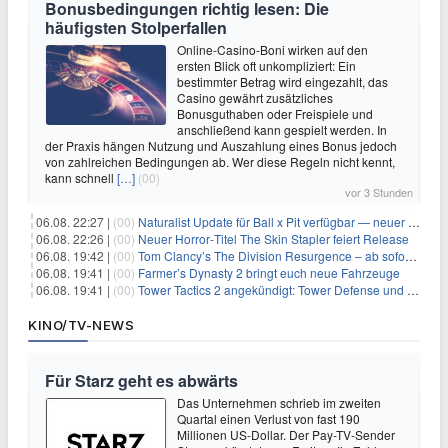
Bonusbedingungen richtig lesen: Die
häufigsten Stolperfallen
Online-Casino-Boni wirken auf den
ersten Blick oft unkompliziert: Ein
bestimmter Betrag wird eingezahlt, das
Casino gewährt zusätzliches
Bonusguthaben oder Freispiele und
anschließend kann gespielt werden. In
der Praxis hängen Nutzung und Auszahlung eines Bonus jedoch
von zahlreichen Bedingungen ab. Wer diese Regeln nicht kennt,
kann schnell
[…]
(00)
vor 3 Stunden
06.08. 22:27 |
(00)
Naturalist Update für Ball x Pit verfügbar — neuer Content auf allen Plattformen
06.08. 22:26 |
(00)
Neuer Horror‑Titel The Skin Stapler feiert Release
06.08. 19:42 |
(00)
Tom Clancy’s The Division Resurgence – ab sofort für euch verfügbar
06.08. 19:41 |
(00)
Farmer’s Dynasty 2 bringt euch neue Fahrzeuge
06.08. 19:41 |
(00)
Tower Tactics 2 angekündigt: Tower Defense und Deckbuilding Kombo kehrt zurück
KINO/TV-NEWS
Für Starz geht es abwärts
Das Unternehmen schrieb im zweiten
Quartal einen Verlust von fast 190
Millionen US-Dollar. Der Pay-TV-Sender