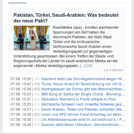
Pakistan, Türkei, Saudi-Arabien: Was bedeutet
der neue Pakt?
Riad/Mekka (dpa) - Inmitten wachsender
Spannungen am Golf haben die
Atommacht Pakistan, der Nato-Staat
Türkei und die einflussreiche
Golfmonarchie Saudi-Arabien einen
Verteidigungspakt zur gegenseitigen
Unterstützung geschlossen. Bei einem Treffen der Staats- und
Regierungschefs der Länder im saudi-arabischen Mekka sei der
sogenannte «Mekka Verteidigungspakt»
[…]
(03)
vor 5 Minuten
07.08. 15:50 |
(00)
Saarland setzt Lkw-Sonntagsfahrverbot wegen Niedrigwasser aus
07.08. 15:42 |
(10)
Trump: Neuer Anlauf für Beschränkung von US-Geburtsrecht
07.08. 15:39 |
(03)
Niedrigwasser der Donau gibt tote Wehrmachtssoldaten frei
07.08. 15:33 |
(00)
WM-Song an Spitze der Single-Charts - Blumengarten auf Platz zwei
07.08. 15:31 |
(00)
Obduktion: Kleinkind in Preetz ertrank im Pool
07.08. 15:23 |
(00)
Sächsische Schweiz nach Unwetter teilweise gesperrt
07.08. 14:57 |
(00)
Saudi-Arabien, Türkei und Pakistan schließen Militärbündnis
07.08. 14:39 |
(02)
Union und SPD lehnen Fuest-Vorschlag zur Mehrwertsteuer ab
07.08. 14:35 |
(00)
US-Arbeitslosenquote sinkt im Juli leicht auf 4,1 Prozent
07.08. 14:26 |
(00)
Spanien stellt Italien Ultimatum: Grenzkontrollen beenden