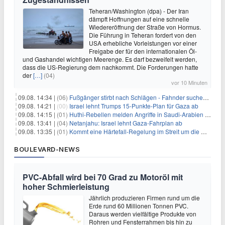
Teheran/Washington (dpa) - Der Iran
dämpft Hoffnungen auf eine schnelle
Wiedereröffnung der Straße von Hormus.
Die Führung in Teheran fordert von den
USA erhebliche Vorleistungen vor einer
Freigabe der für den internationalen Öl-
und Gashandel wichtigen Meerenge. Es darf bezweifelt werden,
dass die US-Regierung dem nachkommt. Die Forderungen hatte
der
[…]
(04)
vor 10 Minuten
09.08. 14:34 |
(06)
Fußgänger stirbt nach Schlägen - Fahnder suchen Autofahrer
09.08. 14:21 |
(00)
Israel lehnt Trumps 15-Punkte-Plan für Gaza ab
09.08. 14:15 |
(01)
Huthi-Rebellen melden Angriffe in Saudi-Arabien und im Jemen
09.08. 13:41 |
(04)
Netanjahu: Israel lehnt Gaza-Fahrplan ab
09.08. 13:35 |
(01)
Kommt eine Härtefall-Regelung im Streit um die Rente mit 63?
BOULEVARD-NEWS
PVC-Abfall wird bei 70 Grad zu Motoröl mit
hoher Schmierleistung
Jährlich produzieren Firmen rund um die
Erde rund 60 Millionen Tonnen PVC.
Daraus werden vielfältige Produkte von
Rohren und Fensterrahmen bis hin zu