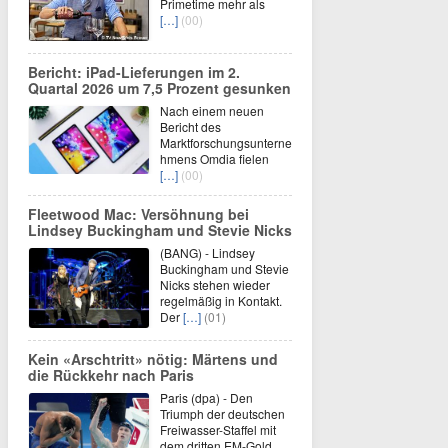
Primetime mehr als
[…]
(00)
Bericht: iPad-Lieferungen im 2.
Quartal 2026 um 7,5 Prozent gesunken
Nach einem neuen
Bericht des
Marktforschungsunterne
hmens Omdia fielen
[…]
(00)
Fleetwood Mac: Versöhnung bei
Lindsey Buckingham und Stevie Nicks
(BANG) - Lindsey
Buckingham und Stevie
Nicks stehen wieder
regelmäßig in Kontakt.
Der
[…]
(01)
Kein «Arschtritt» nötig: Märtens und
die Rückkehr nach Paris
Paris (dpa) - Den
Triumph der deutschen
Freiwasser-Staffel mit
dem dritten EM-Gold