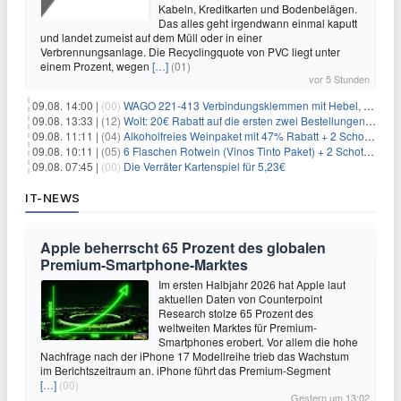
Kabeln, Kreditkarten und Bodenbelägen.
Das alles geht irgendwann einmal kaputt
und landet zumeist auf dem Müll oder in einer
Verbrennungsanlage. Die Recyclingquote von PVC liegt unter
einem Prozent, wegen
[…]
(01)
vor 5 Stunden
09.08. 14:00 |
(00)
WAGO 221-413 Verbindungsklemmen mit Hebel, 50 Stück für 14,99€
09.08. 13:33 |
(12)
Wolt: 20€ Rabatt auf die ersten zwei Bestellungen für Neukunden
09.08. 11:11 |
(04)
Alkoholfreies Weinpaket mit 47% Rabatt + 2 Schott Zwiesel Gläser GRATIS für 29,99€
09.08. 10:11 |
(05)
6 Flaschen Rotwein (Vinos Tinto Paket) + 2 Schott Zwiesel Gläser für 25,99€ inkl. Versand
09.08. 07:45 |
(00)
Die Verräter Kartenspiel für 5,23€
IT-NEWS
Apple beherrscht 65 Prozent des globalen
Premium-Smartphone-Marktes
Im ersten Halbjahr 2026 hat Apple laut
aktuellen Daten von Counterpoint
Research stolze 65 Prozent des
weltweiten Marktes für Premium-
Smartphones erobert. Vor allem die hohe
Nachfrage nach der iPhone 17 Modellreihe trieb das Wachstum
im Berichtszeitraum an. iPhone führt das Premium-Segment
[…]
(00)
Gestern um 13:02