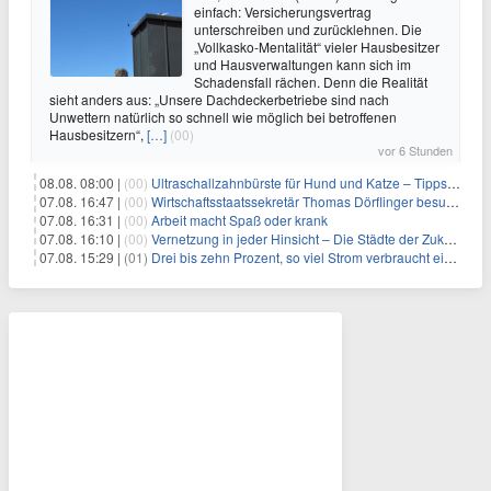
einfach: Versicherungsvertrag
unterschreiben und zurücklehnen. Die
„Vollkasko-Mentalität“ vieler Hausbesitzer
und Hausverwaltungen kann sich im
Schadensfall rächen. Denn die Realität
sieht anders aus: „Unsere Dachdeckerbetriebe sind nach
Unwettern natürlich so schnell wie möglich bei betroffenen
Hausbesitzern“,
[…]
(00)
vor 6 Stunden
08.08. 08:00 |
(00)
Ultraschallzahnbürste für Hund und Katze – Tipps zur erfolgreichen Eingewöhnung
07.08. 16:47 |
(00)
Wirtschaftsstaatssekretär Thomas Dörflinger besucht Handwerksbetrieb im Kammerbezirk Freiburg
07.08. 16:31 |
(00)
Arbeit macht Spaß oder krank
07.08. 16:10 |
(00)
Vernetzung in jeder Hinsicht – Die Städte der Zukunft sind grün-blau
07.08. 15:29 |
(01)
Drei bis zehn Prozent, so viel Strom verbraucht ein Aufzug im Gebäude