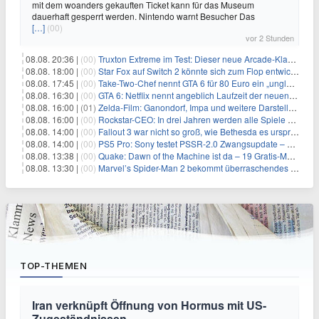
mit dem woanders gekauften Ticket kann für das Museum
dauerhaft gesperrt werden. Nintendo warnt Besucher Das
[…]
(00)
vor 2 Stunden
08.08. 20:36 |
(00)
Truxton Extreme im Test: Dieser neue Arcade-Klassiker verzeiht dir gar nichts
08.08. 18:00 |
(00)
Star Fox auf Switch 2 könnte sich zum Flop entwickeln
08.08. 17:45 |
(00)
Take-Two-Chef nennt GTA 6 für 80 Euro ein „unglaubliches Schnäppchen“
08.08. 16:30 |
(00)
GTA 6: Netflix nennt angeblich Laufzeit der neuen Gameplay-Präsentation
08.08. 16:00 |
(01)
Zelda-Film: Ganondorf, Impa und weitere Darsteller sollen feststehen
08.08. 16:00 |
(00)
Rockstar-CEO: In drei Jahren werden alle Spiele gestreamt
08.08. 14:00 |
(00)
Fallout 3 war nicht so groß, wie Bethesda es ursprünglich wollte
08.08. 14:00 |
(00)
PS5 Pro: Sony testet PSSR-2.0 Zwangsupdate – und das ist gut so
08.08. 13:38 |
(00)
Quake: Dawn of the Machine ist da – 19 Gratis-Maps von MachineGames zum 30. Jubiläum
08.08. 13:30 |
(00)
Marvel’s Spider-Man 2 bekommt überraschendes PS5-Update mit gewünschter Komfortfunktion
TOP-THEMEN
Iran verknüpft Öffnung von Hormus mit US-
Zugeständnissen