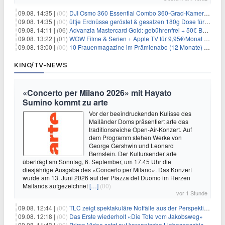
09.08. 14:35 |
(00)
DJI Osmo 360 Essential Combo 360-Grad-Kamera für 375€
09.08. 14:35 |
(00)
ültje Erdnüsse geröstet & gesalzen 180g Dose für 1,52€ im Spar-Abo
09.08. 14:11 |
(06)
Advanzia Mastercard Gold: gebührenfrei + 50€ Bonus* + gratis Reiseversicherung
09.08. 13:22 |
(01)
WOW Filme & Serien + Apple TV für 9,95€/Monat // Alles von WOW (Filme, Serien, Live-Sport) für 34,97€/Monat
09.08. 13:00 |
(00)
10 Frauenmagazine im Prämienabo (12 Monate) mit Prämien bis zu 225€
KINO/TV-NEWS
«Concerto per Milano 2026» mit Hayato
Sumino kommt zu arte
Vor der beeindruckenden Kulisse des
Mailänder Doms präsentiert arte das
traditionsreiche Open-Air-Konzert. Auf
dem Programm stehen Werke von
George Gershwin und Leonard
Bernstein. Der Kultursender arte
überträgt am Sonntag, 6. September, um 17.45 Uhr die
diesjährige Ausgabe des «Concerto per Milano». Das Konzert
wurde am 13. Juni 2026 auf der Piazza del Duomo im Herzen
Mailands aufgezeichnet
[…]
(00)
vor 1 Stunde
09.08. 12:44 |
(00)
TLC zeigt spektakuläre Notfälle aus der Perspektive der Patienten
09.08. 12:18 |
(00)
Das Erste wiederholt «Die Tote vom Jakobsweg»
09.08. 11:43 |
(00)
Prime Video setzt auf koreanische Liebesgeschichte