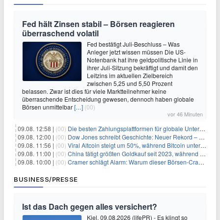
Fed hält Zinsen stabil – Börsen reagieren
überraschend volatil
Fed bestätigt Juli-Beschluss – Was
Anleger jetzt wissen müssen Die US-
Notenbank hat ihre geldpolitische Linie in
ihrer Juli-Sitzung bekräftigt und damit den
Leitzins im aktuellen Zielbereich
zwischen 5,25 und 5,50 Prozent
belassen. Zwar ist dies für viele Marktteilnehmer keine
überraschende Entscheidung gewesen, dennoch haben globale
Börsen unmittelbar
[…]
(00)
vor 46 Minuten
09.08. 12:58 |
(00)
Die besten Zahlungsplattformen für globale Unternehmen im Jahr 2026
09.08. 12:00 |
(00)
Dow Jones schreibt Geschichte: Neuer Rekord – und Amazon knackt die nächste Billionen-Marke
09.08. 11:56 |
(00)
Viral Altcoin steigt um 50%, während Bitcoin unter $65.000 fällt
09.08. 11:00 |
(00)
China tätigt größten Goldkauf seit 2023, während Goldpreis um 8% steigt
09.08. 10:00 |
(00)
Cramer schlägt Alarm: Warum dieser Börsen-Crash die beste Einstiegschance seit Monaten ist
BUSINESS/PRESSE
Ist das Dach gegen alles versichert?
Kiel, 09.08.2026 (lifePR) - Es klingt so