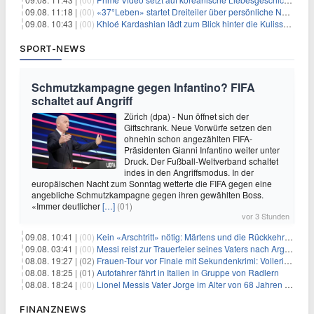
09.08. 11:18 |
(00)
«37°Leben» startet Dreiteiler über persönliche Neuanfänge
09.08. 10:43 |
(00)
Khloé Kardashian lädt zum Blick hinter die Kulissen ihres Freundeskreises
SPORT-NEWS
Schmutzkampagne gegen Infantino? FIFA
schaltet auf Angriff
Zürich (dpa) - Nun öffnet sich der
Giftschrank. Neue Vorwürfe setzen den
ohnehin schon angezählten FIFA-
Präsidenten Gianni Infantino weiter unter
Druck. Der Fußball-Weltverband schaltet
indes in den Angriffsmodus. In der
europäischen Nacht zum Sonntag wetterte die FIFA gegen eine
angebliche Schmutzkampagne gegen ihren gewählten Boss.
«Immer deutlicher
[…]
(01)
vor 3 Stunden
09.08. 10:41 |
(00)
Kein «Arschtritt» nötig: Märtens und die Rückkehr nach Paris
09.08. 03:41 |
(00)
Messi reist zur Trauerfeier seines Vaters nach Argentinien
08.08. 19:27 |
(02)
Frauen-Tour vor Finale mit Sekundenkrimi: Vollering in Gelb
08.08. 18:25 |
(01)
Autofahrer fährt in Italien in Gruppe von Radlern
08.08. 18:24 |
(00)
Lionel Messis Vater Jorge im Alter von 68 Jahren gestorben
FINANZNEWS