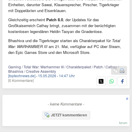
Einheiten, darunter Sawai, Klauensprecher, Pirscher, Tigerkrieger
mit Doppeläxten und Eisenklauen.
Gleichzeitig erscheint
Patch 8.0
, der Updates für das
Großkaiserreich Cathay bringt, zusammen mit der berüchtigten
kostenlosen legendären Heldin Taoyan die Gnadenlose.
Bhashiva und die Tigerkrieger starten als Charakterpaket für
Total
War: WARHAMMER III
am 21. Mai, verfügbar auf PC über Steam,
den Epic Games Store und den Microsoft Store.
Gaming / Total War: Warhammer III / Charakterpaket / Patch / Cathay /
Bhashiva / Creative Assembly
[toptechnews.de]
·
15.05.2026
·
14:47 Uhr
[0 Kommentare]
- keine Kommentare -
JETZT kommentieren
forum