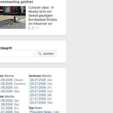
vestreaming getötet
Culiacán (dpa) - In
Mexiko ist im von
Gewalt geprägten
Bundesstaat Sinaloa
ein Influencer vor
[…]
(00)
hbegriff
suchen
ese
Woche
Vorletzte
Woche
6.08.2026
26.07.2026
(Heute)
(So)
5.08.2026
25.07.2026
(Gestern)
(Sa)
4.08.2026
24.07.2026
(Di)
(Fr)
3.08.2026
23.07.2026
(Mo)
(Do)
22.07.2026
(Mi)
zte
Woche
21.07.2026
(Di)
2.08.2026
(So)
20.07.2026
(Mo)
1.08.2026
(Sa)
Top
News
1.07.2026
(Fr)
0.07.2026
Populäre News
(Do)
(14d)