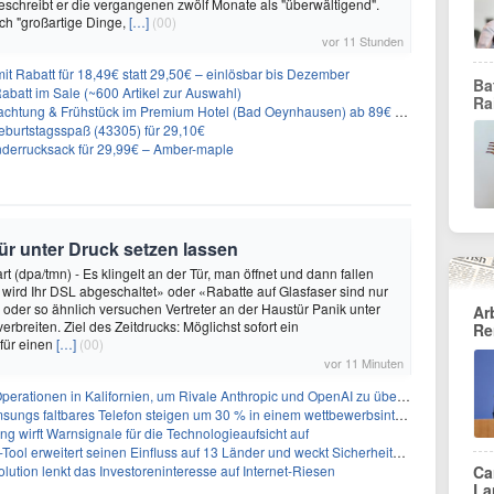
eschreibt er die vergangenen zwölf Monate als "überwältigend".
ch "großartige Dinge,
[…]
(00)
vor 11 Stunden
it Rabatt für 18,49€ statt 29,50€ – einlösbar bis Dezember
Ba
abatt im Sale (~600 Artikel zur Auswahl)
Ra
achtung & Frühstück im Premium Hotel (Bad Oeynhausen) ab 89€ p.P.
burtstagsspaß (43305) für 29,10€
nderrucksack für 29,99€ – Amber-maple
ür unter Druck setzen lassen
t (dpa/tmn) - Es klingelt an der Tür, man öffnet und dann fallen
 wird Ihr DSL abgeschaltet» oder «Rabatte auf Glasfaser sind nur
o oder so ähnlich versuchen Vertreter an der Haustür Panik unter
Ar
rbreiten. Ziel des Zeitdrucks: Möglichst sofort ein
Re
für einen
[…]
(00)
vor 11 Minuten
perationen in Kalifornien, um Rivale Anthropic und OpenAI zu überholen
gs faltbares Telefon steigen um 30 % in einem wettbewerbsintensiven Markt
ng wirft Warnsignale für die Technologieaufsicht auf
l erweitert seinen Einfluss auf 13 Länder und weckt Sicherheitsbedenken
lution lenkt das Investoreninteresse auf Internet-Riesen
Ca
La