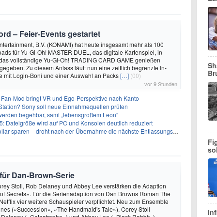
rd – Feier‑Events gestartet
ntertainment, B.V. (KONAMI) hat heute insgesamt mehr als 100
ads für Yu-Gi-Oh! MASTER DUEL, das digitale Kartenspiel, in
 das vollständige Yu-Gi-Oh! TRADING CARD GAME genießen
Sh
egeben. Zu diesem Anlass läuft nun eine zeitlich begrenzte In-
Br
mit Login-Boni und einer Auswahl an Packs
[…]
(00)
vor 9 Stunden
 Fan-Mod bringt VR und Ego-Perspektive nach Kanto
tation? Sony soll neue Einnahmequellen prüfen
 werden begehbar, samt „lebensgroßem Leon“
5: Dateigröße wird auf PC und Konsolen deutlich reduziert
llar sparen – droht nach der Übernahme die nächste Entlassungswelle?
Fi
so
n für Dan-Brown-Serie
rey Stoll, Rob Delaney und Abbey Lee verstärken die Adaption
 of Secrets». Für die Serienadaption von Dan Browns Roman The
Netflix vier weitere Schauspieler verpflichtet. Neu zum Ensemble
nes («Succession», «The Handmaid's Tale»), Corey Stoll
In
b Delaney («Catastrophe») und Abbey Lee («Black Rabbit»).