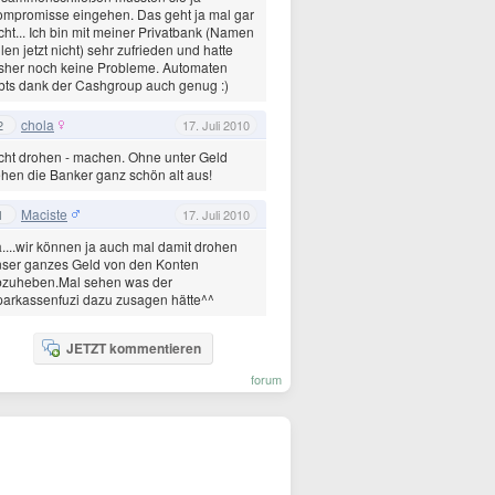
mpromisse eingehen. Das geht ja mal gar
cht... Ich bin mit meiner Privatbank (Namen
llen jetzt nicht) sehr zufrieden und hatte
sher noch keine Probleme. Automaten
bts dank der Cashgroup auch genug :)
chola
2
17. Juli 2010
cht drohen - machen. Ohne unter Geld
hen die Banker ganz schön alt aus!
Maciste
1
17. Juli 2010
....wir können ja auch mal damit drohen
ser ganzes Geld von den Konten
bzuheben.Mal sehen was der
arkassenfuzi dazu zusagen hätte^^
JETZT kommentieren
forum