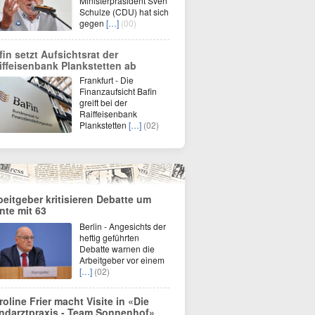
Ministerpräsident Sven
Schulze (CDU) hat sich
gegen
[…]
(00)
fin setzt Aufsichtsrat der
iffeisenbank Plankstetten ab
Frankfurt - Die
Finanzaufsicht Bafin
greift bei der
Raiffeisenbank
Plankstetten
[…]
(02)
beitgeber kritisieren Debatte um
nte mit 63
Berlin - Angesichts der
heftig geführten
Debatte warnen die
Arbeitgeber vor einem
[…]
(02)
roline Frier macht Visite in «Die
ndarztpraxis - Team Sonnenhof»