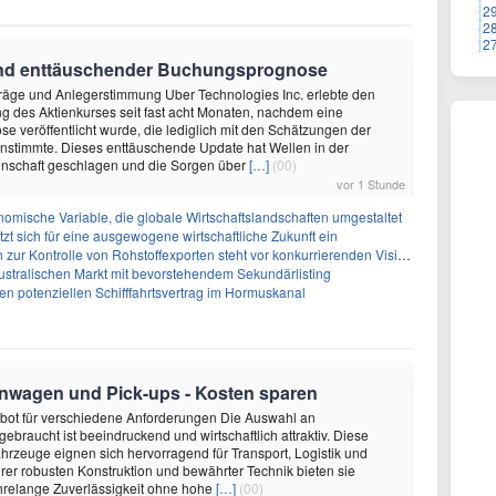
2
2
2
rund enttäuschender Buchungsprognose
träge und Anlegerstimmung Uber Technologies Inc. erlebte den
 des Aktienkurses seit fast acht Monaten, nachdem eine
 veröffentlicht wurde, die lediglich mit den Schätzungen der
nstimmte. Dieses enttäuschende Update hat Wellen in der
nschaft geschlagen und die Sorgen über
[…]
(00)
vor 1 Stunde
omische Variable, die globale Wirtschaftslandschaften umgestaltet
zt sich für eine ausgewogene wirtschaftliche Zukunft ein
zur Kontrolle von Rohstoffexporten steht vor konkurrierenden Visionen
australischen Markt mit bevorstehendem Sekundärlisting
n potenziellen Schifffahrtsvertrag im Hormuskanal
enwagen und Pick-ups - Kosten sparen
ebot für verschiedene Anforderungen Die Auswahl an
ebraucht ist beeindruckend und wirtschaftlich attraktiv. Diese
hrzeuge eignen sich hervorragend für Transport, Logistik und
rer robusten Konstruktion und bewährter Technik bieten sie
relange Zuverlässigkeit ohne hohe
[…]
(00)