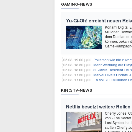
GAMING-NEWS
Yu‑Gi‑Oh! erreicht neuen Reko
Konami Digital E
Millionen Downlo
dem Duellanten
können, bekanntg
Game-Kampagne 
05.08. 19:00 |
(00)
Pokémon wie nie zuvor:
05.08. 18:30 |
(00)
Mehr Werbung auf PlayS
05.08. 18:00 |
(00)
30 Jahre Resident Evil
05.08. 17:30 |
(00)
Marvel Rivals Update 9.
05.08. 17:00 |
(00)
EA soll 700 Millionen Do
KINO/TV-NEWS
Netflix besetzt weitere Rolle
Cherry Jones, Co
von «The Secret
Lost Symbol hat 
stoßen Cherry Jo
(«Billions»), Ro