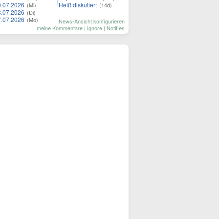
9.07.2026
Heiß diskutiert
(Mi)
(14d)
8.07.2026
(Di)
7.07.2026
(Mo)
News-Ansicht konfigurieren
meine Kommentare
|
Ignore
|
Notifies