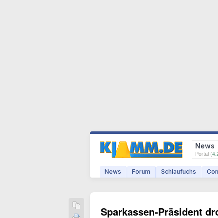
News
Portal (
4.
News
Forum
Schlaufuchs
Com
Sparkassen-Präsident dr