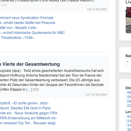
Li
(00)
vor 4 Stunden
miniert neue Syndication-Formate
 erhält zweite Staffel bei Peacock
taffel von «Musafir Cafe»
 erzielt historische Quotenserie für NBC
 Theaterstück «1536»
Suc
n Vierte der Gesamtwertung
ujolais (dpa) - Trotz eines gescheiterten Ausreißversuchs hat sich
sport-Hoffnung Antonia Niedermaier bei der Tour de France der
ierten Platz der Gesamtwertung verbessert. Die 23-Jährige aus
hte 45 Sekunden hinter der Gruppe der Favoritinnen als Sechste
Di
fünften Etappe in
[…]
(03)
0
vor 10 Stunden
0
0
ücktritt: «Er sollte gehen. Jetzt»
0
träumt: Zweites EM-Gold in Paris
Let
runde ein - Neue Vorwürfe gegen FIFA
0
t FIFA-Krisensitzung am Mittwoch ein
0
r verpasst Top Ten - Reusser siegt
3
3