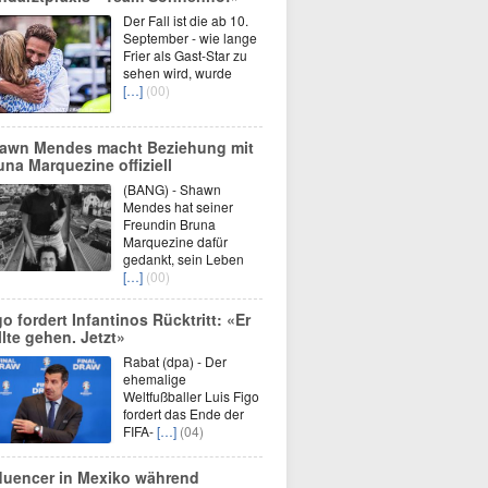
Der Fall ist die ab 10.
September - wie lange
Frier als Gast-Star zu
sehen wird, wurde
[…]
(00)
awn Mendes macht Beziehung mit
una Marquezine offiziell
(BANG) - Shawn
Mendes hat seiner
Freundin Bruna
Marquezine dafür
gedankt, sein Leben
[…]
(00)
go fordert Infantinos Rücktritt: «Er
llte gehen. Jetzt»
Rabat (dpa) - Der
ehemalige
Weltfußballer Luis Figo
fordert das Ende der
FIFA-
[…]
(04)
fluencer in Mexiko während