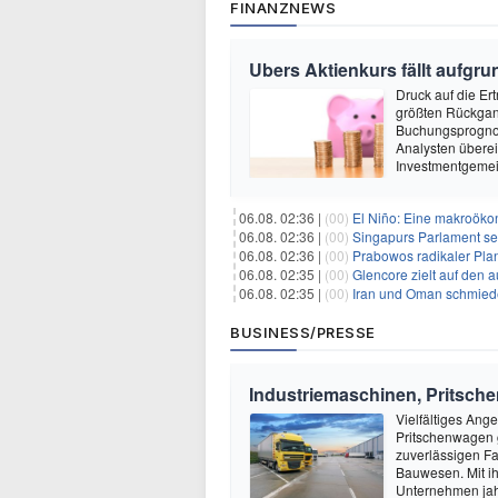
FINANZNEWS
Ubers Aktienkurs fällt aufg
Druck auf die Er
größten Rückgang
Buchungsprognose
Analysten überei
Investmentgemei
06.08. 02:36 |
(00)
El Niño: Eine makroökon
06.08. 02:36 |
(00)
Singapurs Parlament set
06.08. 02:36 |
(00)
Prabowos radikaler Plan 
06.08. 02:35 |
(00)
Glencore zielt auf den 
06.08. 02:35 |
(00)
Iran und Oman schmiede
BUSINESS/PRESSE
Industriemaschinen, Pritsch
Vielfältiges Ang
Pritschenwagen g
zuverlässigen Fa
Bauwesen. Mit ih
Unternehmen jah