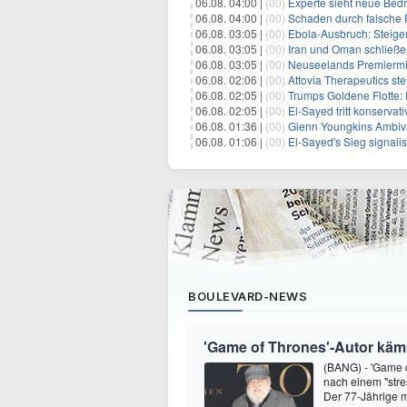
06.08. 04:00 |
(00)
Experte sieht neue Bed
06.08. 04:00 |
(00)
Schaden durch falsche P
06.08. 03:05 |
(00)
Ebola-Ausbruch: Steigende Ste
06.08. 03:05 |
(00)
Iran und Oman schließen Ve
06.08. 03:05 |
(00)
Neuseelands Premierminister unterstü
06.08. 02:06 |
(00)
Attovia Therapeutics steigt am D
06.08. 02:05 |
(00)
Trumps Goldene Flotte: E
06.08. 02:05 |
(00)
El-Sayed tritt konservati
06.08. 01:36 |
(00)
Glenn Youngkins Ambivalen
06.08. 01:06 |
(00)
El-Sayed's Sieg signali
BOULEVARD-NEWS
'Game of Thrones'-Autor kämp
(BANG) - 'Game o
nach einem "stre
Der 77-Jährige m