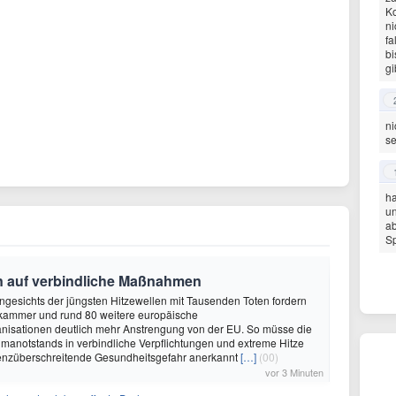
Ko
ni
fa
bi
gi
ni
se
ha
un
a
Sp
en auf verbindliche Maßnahmen
Angesichts der jüngsten Hitzewellen mit Tausenden Toten fordern
kammer und rund 80 weitere europäische
nisationen deutlich mehr Anstrengung von der EU. So müsse die
imanotstands in verbindliche Verpflichtungen und extreme Hitze
grenzüberschreitende Gesundheitsgefahr anerkannt
[…]
(00)
vor 3 Minuten