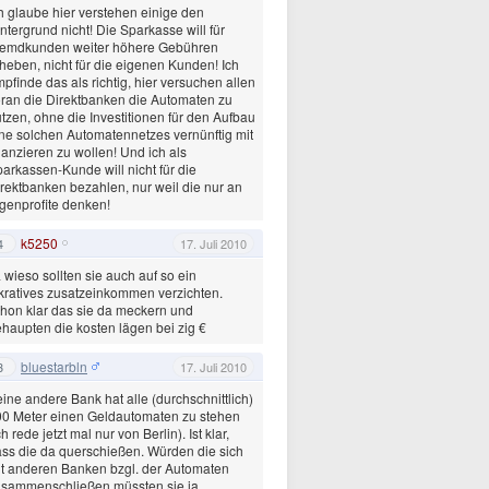
h glaube hier verstehen einige den
ntergrund nicht! Die Sparkasse will für
remdkunden weiter höhere Gebühren
heben, nicht für die eigenen Kunden! Ich
pfinde das als richtig, hier versuchen allen
ran die Direktbanken die Automaten zu
tzen, ohne die Investitionen für den Aufbau
ne solchen Automatennetzes vernünftig mit
nanzieren zu wollen! Und ich als
arkassen-Kunde will nicht für die
rektbanken bezahlen, nur weil die nur an
genprofite denken!
k5250
4
17. Juli 2010
a wieso sollten sie auch auf so ein
kratives zusatzeinkommen verzichten.
hon klar das sie da meckern und
haupten die kosten lägen bei zig €
bluestarbln
3
17. Juli 2010
ine andere Bank hat alle (durchschnittlich)
0 Meter einen Geldautomaten zu stehen
ch rede jetzt mal nur von Berlin). Ist klar,
ss die da querschießen. Würden die sich
t anderen Banken bzgl. der Automaten
usammenschließen müssten sie ja