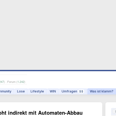
247
) · Forum (
1.242
)
munity
Lose
Lifestyle
WIN
Umfragen
Was ist klamm?
$$
oht indirekt mit Automaten-Abbau