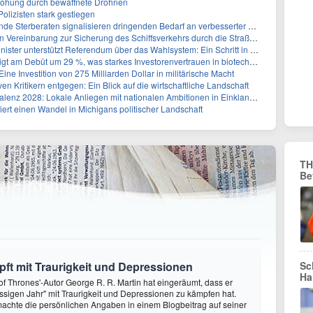
rohung durch bewaffnete Drohnen
olizisten stark gestiegen
rberaten signalisieren dringenden Bedarf an verbesserter Gesundheitsinfrastruktur
reinbarung zur Sicherung des Schiffsverkehrs durch die Straße von Hormuz
tzt Referendum über das Wahlsystem: Ein Schritt in Richtung verbesserter demokratischer Beteiligung
ebüt um 29 %, was starkes Investorenvertrauen in biotechnologische Innovation signalisiert
ine Investition von 275 Milliarden Dollar in militärische Macht
ven Kritikern entgegen: Ein Blick auf die wirtschaftliche Landschaft
z 2028: Lokale Anliegen mit nationalen Ambitionen in Einklang bringen
siert einen Wandel in Michigans politischer Landschaft
TH
Be
ft mit Traurigkeit und Depressionen
Sc
Ha
f Thrones'-Autor George R. R. Martin hat eingeräumt, dass er
ssigen Jahr" mit Traurigkeit und Depressionen zu kämpfen hat.
achte die persönlichen Angaben in einem Blogbeitrag auf seiner