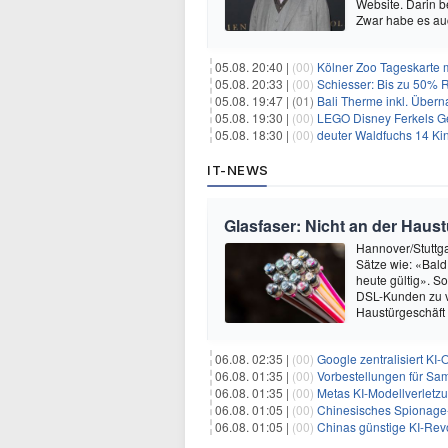
Website. Darin b
Zwar habe es au
05.08. 20:40 |
(00)
Kölner Zoo Tageskarte m
05.08. 20:33 |
(00)
Schiesser: Bis zu 50% R
05.08. 19:47 |
(01)
Bali Therme inkl. Übern
05.08. 19:30 |
(00)
LEGO Disney Ferkels Ge
05.08. 18:30 |
(00)
deuter Waldfuchs 14 Ki
IT-NEWS
Glasfaser: Nicht an der Haust
Hannover/Stuttgar
Sätze wie: «Bald
heute gültig». S
DSL-Kunden zu ve
Haustürgeschäft 
06.08. 02:35 |
(00)
Google zentralisiert KI-O
06.08. 01:35 |
(00)
Vorbestellungen für Samsun
06.08. 01:35 |
(00)
Metas KI-Modellverletzu
06.08. 01:05 |
(00)
Chinesisches Spionage-Too
06.08. 01:05 |
(00)
Chinas günstige KI-Revo