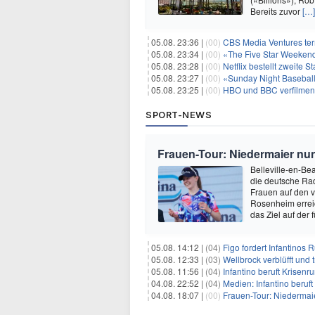
Bereits zuvor
[…]
05.08. 23:36 |
(00)
CBS Media Ventures ter
05.08. 23:34 |
(00)
«The Five Star Weekend»
05.08. 23:28 |
(00)
Netflix bestellt zweite S
05.08. 23:27 |
(00)
«Sunday Night Baseball»
05.08. 23:25 |
(00)
HBO und BBC verfilmen
SPORT-NEWS
Frauen-Tour: Niedermaier nu
Belleville-en-Bea
die deutsche Rad
Frauen auf den v
Rosenheim erreic
das Ziel auf der 
05.08. 14:12 |
(04)
Figo fordert Infantinos R
05.08. 12:33 |
(03)
Wellbrock verblüfft und 
05.08. 11:56 |
(04)
Infantino beruft Krisen
04.08. 22:52 |
(04)
Medien: Infantino beruf
04.08. 18:07 |
(00)
Frauen-Tour: Niedermaie