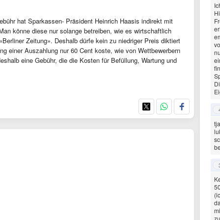
Ic
Hi
gebühr hat Sparkassen- Präsident Heinrich Haasis indirekt mit
F
er
n könne diese nur solange betreiben, wie es wirtschaftlich
em
«Berliner Zeitung». Deshalb dürfe kein zu niedriger Preis diktiert
vo
ung einer Auszahlung nur 60 Cent koste, wie von Wettbewerbern
nu
shalb eine Gebühr, die die Kosten für Befüllung, Wartung und
ei
fi
Sp
Di
Ei
tj
lu
sc
be
Ke
50
(i
da
mi
z