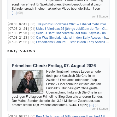
sorgt nun erneut für Spekulationen. Bloomberg-Journalist Jason
Schreier sprach in einem aktuellen Video über die Zukunft von
[…]
(00)
vor 1 Stunde
08.08. 07:41 |
(00)
THQ Nordic Showcase 2026 – Erhaltet mehr Informationen
07.08. 21:24 |
(01)
Ubisoft feiert das 25-jährige Jubiläum der Tom Clancy’s Ghost Recon-Reihe
07.08. 21:23 |
(00)
Serious Sam: Shatterverse lädt zum Playtest – und erscheint schon bald!
07.08. 21:23 |
(00)
Car Was Simulator startet in den Early Access – bald gehts los!
07.08. 21:22 |
(00)
Expeditions: Samurai – Start in den Early Access ab heute im feudalen Japan
KINO/TV-NEWS
Primetime-Check: Freitag, 07. Augsut 2026
Heute fängt mein neues Leben an oder
doch ganz klassisch Die Chefin im
Zweiten? Freelance oder doch Pulp
Fiction? Oder schauen einfach alle ran
Fußball: 2. Bundesliga? Ohne große
Überraschung holte sich Die Chefin am
gestrigen Freitag den Primetime-Sieg über alle anderen Sender.
Der Mainz-Sender sicherte sich 3,34 Millionen Zuschauer, das
brachte starke 18,9 Prozent Marktanteil. SOKO Leipzig
[…]
(00)
vor 1 Stunde
08.08. 08:37 |
(00)
Ben Affleck gewinnt Millionen – und beschert ABC Top-Quoten