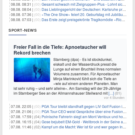
08.08. 08:31 |
(00)
Gesamt schwach mit Zielgruppen-Plus - Lohnt sich First Dates Hotel doch?
08.08. 08:04 |
(00)
Das Lieblingsgericht der Deutschen: Karlsruhe prägt seit 75 Jahren die Republik
08.08. 07:36 |
(00)
«The One Show» feiert 20. Geburtstag mit Jubiläumswoche
08.08. 07:03 |
(00)
Das Erste zeigt preisgekrönte Tragikomödie «Rickerl» als Free-TV-Premiere
SPORT-NEWS
Freier Fall in die Tiefe: Apnoetaucher will
Rekord brechen
Starnberg (dpa) - Es ist stockdunkel,
eiskalt und der Wasserdruck presst die
Lunge auf einen Bruchteil ihres normalen
Volumens zusammen. Für Apnoetaucher
Minja Marinković fühlt sich die Tiefe an
«wie auf einem anderen Planeten. Man
ist sehr ruhig – und sehr alleine». Am Samstag will der 29-Jährige
im Starnberger See an der Allmannshauser Steilwand mit
[…]
(01)
vor 4 Stunden
07.08. 22:05 |
(00)
PGA Tour bleibt standhaft gegen LIV Golf Fusion in einem sich wandelnden Sportumfeld
07.08. 21:06 |
(00)
PGA Tour-CEO weist Gespräche über eine Fusion mit LIV Golf zurück und bekräftigt die Wettbewerbslandschaft
07.08. 17:59 |
(04)
Polnische Fahrerin siegt am Mont Ventoux und holt Tour-Gelb
07.08. 16:15 |
(04)
Gose bejubelt EM-Gold - Wellbrock in der Seine ausgebremst
07.08. 11:46 |
(02)
Kampf um die Macht: Wer ist für und wer gegen Infantino?