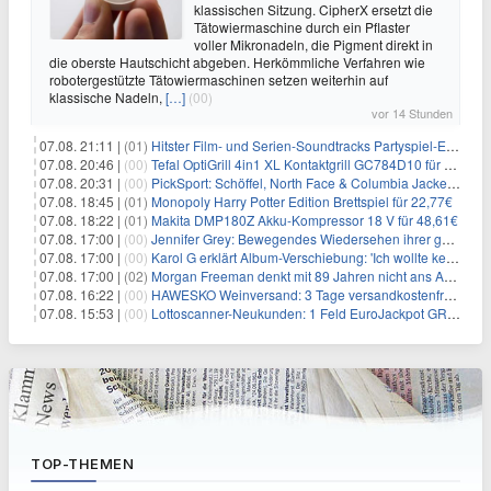
klassischen Sitzung. CipherX ersetzt die
Tätowiermaschine durch ein Pflaster
voller Mikronadeln, die Pigment direkt in
die oberste Hautschicht abgeben. Herkömmliche Verfahren wie
robotergestützte Tätowiermaschinen setzen weiterhin auf
klassische Nadeln,
[…]
(00)
vor 14 Stunden
07.08. 21:11 |
(01)
Hitster Film- und Serien-Soundtracks Partyspiel-Erweiterung für 6,99€
07.08. 20:46 |
(00)
Tefal OptiGrill 4in1 XL Kontaktgrill GC784D10 für 239,99€
07.08. 20:31 |
(00)
PickSport: Schöffel, North Face & Columbia Jacken ab 39,60€
07.08. 18:45 |
(01)
Monopoly Harry Potter Edition Brettspiel für 22,77€
07.08. 18:22 |
(01)
Makita DMP180Z Akku-Kompressor 18 V für 48,61€
07.08. 17:00 |
(00)
Jennifer Grey: Bewegendes Wiedersehen ihrer geschiedenen Eltern kurz vor dem Tod ihrer Mutter
07.08. 17:00 |
(00)
Karol G erklärt Album-Verschiebung: 'Ich wollte keine persönliche Situation ausnutzen'
07.08. 17:00 |
(02)
Morgan Freeman denkt mit 89 Jahren nicht ans Aufhören
07.08. 16:22 |
(00)
HAWESKO Weinversand: 3 Tage versandkostenfrei bestellen (MBW 25€)
07.08. 15:53 |
(00)
Lottoscanner-Neukunden: 1 Feld EuroJackpot GRATIS spielen
TOP-THEMEN