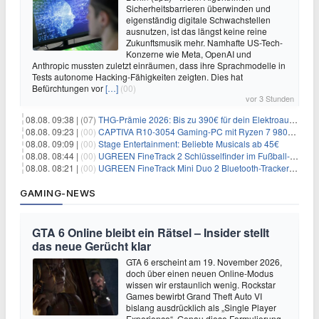
Sicherheitsbarrieren überwinden und
eigenständig digitale Schwachstellen
ausnutzen, ist das längst keine reine
Zukunftsmusik mehr. Namhafte US-Tech-
Konzerne wie Meta, OpenAI und
Anthropic mussten zuletzt einräumen, dass ihre Sprachmodelle in
Tests autonome Hacking-Fähigkeiten zeigten. Dies hat
Befürchtungen vor
[…]
(00)
vor 3 Stunden
08.08. 09:38 |
(07)
THG-Prämie 2026: Bis zu 390€ für dein Elektroauto mit geld-fuer-eAuto.de
08.08. 09:23 |
(00)
CAPTIVA R10-3054 Gaming-PC mit Ryzen 7 9800X3D und RTX 5080 für 2.599€
08.08. 09:09 |
(00)
Stage Entertainment: Beliebte Musicals ab 45€
08.08. 08:44 |
(00)
UGREEN FineTrack 2 Schlüsselfinder im Fußball-Design für 10,98€
08.08. 08:21 |
(00)
UGREEN FineTrack Mini Duo 2 Bluetooth-Tracker 4er-Pack für 28,99€
GAMING-NEWS
GTA 6 Online bleibt ein Rätsel – Insider stellt
das neue Gerücht klar
GTA 6 erscheint am 19. November 2026,
doch über einen neuen Online-Modus
wissen wir erstaunlich wenig. Rockstar
Games bewirbt Grand Theft Auto VI
bislang ausdrücklich als „Single Player
Experience“. Genau diese Formulierung