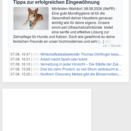
Tipps zur erfolgreichen Eingewöhnung
Mörfelden-Walldorf, 08.08.2026 (lifePR) -
Eine gute Mundhygiene ist für die
Gesundheit deiner Haustiere genauso
wichtig wie für deine eigene. Unsere
emmi-pet Ultraschallzahnbürste bietet
eine sanfte und effektive Lösung zur
Zahnpflege für Hunde und Katzen. Doch wie gewöhnst du deine
tierischen Freunde an unser hochmodernes und sehr
[…]
(00)
vor 1 Stunde
07.08. 16:47 |
(00)
Wirtschaftsstaatssekretär Thomas Dörflinger besucht Handwerksbetrieb im Kammerbezirk Freiburg
07.08. 16:31 |
(00)
Arbeit macht Spaß oder krank
07.08. 16:10 |
(00)
Vernetzung in jeder Hinsicht – Die Städte der Zukunft sind grün-blau
07.08. 15:29 |
(00)
Drei bis zehn Prozent, so viel Strom verbraucht ein Aufzug im Gebäude
07.08. 15:20 |
(00)
Northern Discovery Metals gibt die Börsennotierung an der Frankfurter Wertpapierbörse bekannt