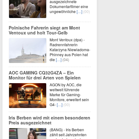
ausgezeichnete
Dokumentarfilmer eine
ungewöhnliche
[…]
(00)
Polnische Fahrerin siegt am Mont
Ventoux und holt Tour-Gelb
Mont Ventoux (dpa) -
Radrennfahrerin
Katarzyna Niewiadoma-
Phinney aus Polen hat
die
[…]
(04)
AOC GAMING CQ32G4ZA – Ein
Monitor für drei Arten von Spielen
AGON by AOC, die
weltweit führende
Marke für Gaming-
Monitore, erweitert sein
G4-
[…]
(00)
Iris Berben wird mit einem besonderen
Preis ausgezeichnet
(BANG) - Iris Berben
zählt seit Jahrzehnten