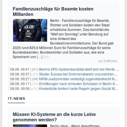
Familienzuschläge für Beamte kosten
Milliarden
Berlin - Familienzuschläge für Beamte,
Richter und Soldaten kosten den Staat
erhebliche Summen. Das berichtet die
"Welt am Sonntag" unter Berufung auf
eine Antwort des
Bundesinnenministeriums. Der Bund gab
2025 rund 825,6 Millionen Euro für Familienzuschläge für seine
Bundesbeamten, Bundesrichter und Soldaten aus, wie eine
Sprecherin von
[…]
(00)
vor 3 Minuten
08.08. 09:47 |
(01)
Berlins SPD-Spitzenkandidat stellt sich bei Rente mit 63 quer
08.08. 09:37 |
(00)
Studie: Europa bei Drohnenabwehr unzureichend vorbereitet
08.08. 09:27 |
(04)
NRW-Justizminister verteidigt Jugendstrafrecht für Heranwachsende
08.08. 09:17 |
(00)
Ermittlungen nach erneuten Schüssen in Berlin-Kreuzberg dauern an
08.08. 09:06 |
(00)
Kinderärzte fordern harte Regeln gegen Social Media
IT-NEWS
Müssen KI-Systeme an die kurze Leine
genommen werden?
Berlin (dpa) - Wenn Algorithmen