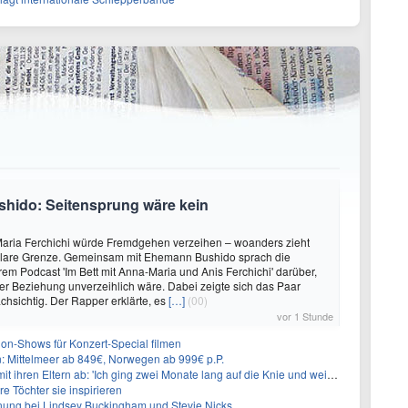
shido: Seitensprung wäre kein
aria Ferchichi würde Fremdgehen verzeihen – woanders zieht
 klare Grenze. Gemeinsam mit Ehemann Bushido sprach die
hrem Podcast 'Im Bett mit Anna-Maria und Anis Ferchichi' darüber,
iner Beziehung unverzeihlich wäre. Dabei zeigte sich das Paar
hsichtig. Der Rapper erklärte, es
[…]
(00)
vor 1 Stunde
on-Shows für Konzert-Special filmen
n: Mittelmeer ab 849€, Norwegen ab 999€ p.P.
t ihren Eltern ab: 'Ich ging zwei Monate lang auf die Knie und weinte'
re Töchter sie inspirieren
ung bei Lindsey Buckingham und Stevie Nicks