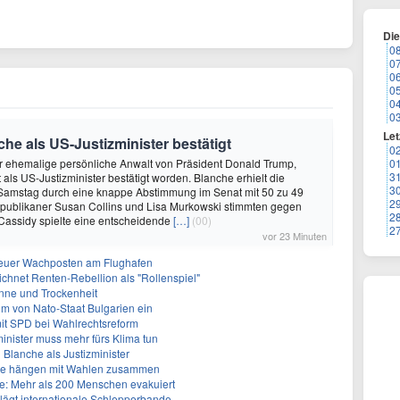
Di
0
0
0
0
0
0
Let
e als US-Justizminister bestätigt
0
r ehemalige persönliche Anwalt von Präsident Donald Trump,
0
3
 als US-Justizminister bestätigt worden. Blanche erhielt die
3
Samstag durch eine knappe Abstimmung im Senat mit 50 zu 49
2
publikaner Susan Collins und Lisa Murkowski stimmten gegen
2
l Cassidy spielte eine entscheidende
[…]
(00)
2
vor 23 Minuten
Neuer Wachposten am Flughafen
ichnet Renten-Rebellion als "Rollenspiel"
nne und Trockenheit
um von Nato-Staat Bulgarien ein
mit SPD bei Wahlrechtsreform
inister muss mehr fürs Klima tun
 Blanche als Justizminister
älle hängen mit Wahlen zusammen
: Mehr als 200 Menschen evakuiert
lägt internationale Schlepperbande