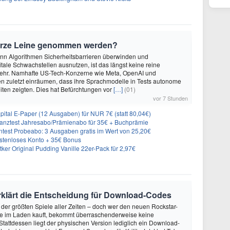
urze Leine genommen werden?
enn Algorithmen Sicherheitsbarrieren überwinden und
itale Schwachstellen ausnutzen, ist das längst keine reine
ehr. Namhafte US-Tech-Konzerne wie Meta, OpenAI und
n zuletzt einräumen, dass ihre Sprachmodelle in Tests autonome
ten zeigten. Dies hat Befürchtungen vor
[…]
(01)
vor 7 Stunden
tal E-Paper (12 Ausgaben) für NUR 7€ (statt 80,04€)
inanztest Jahresabo/Prämienabo für 35€ + Buchprämie
ntest Probeabo: 3 Ausgaben gratis im Wert von 25,20€
ostenloses Konto + 35€ Bonus
er Original Pudding Vanille 22er-Pack für 2,97€
rklärt die Entscheidung für Download-Codes
 der größten Spiele aller Zeiten – doch wer den neuen Rockstar-
se im Laden kauft, bekommt überraschenderweise keine
 Stattdessen liegt der physischen Version lediglich ein Download-