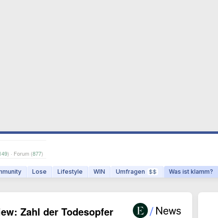
149
) · Forum (
877
)
munity
Lose
Lifestyle
WIN
Umfragen
Was ist klamm?
$$
iew: Zahl der Todesopfer