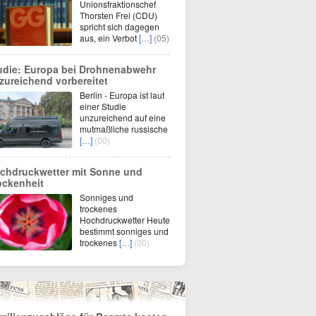
Unionsfraktionschef
Thorsten Frei (CDU)
spricht sich dagegen
aus, ein Verbot
[…]
(05)
udie: Europa bei Drohnenabwehr
zureichend vorbereitet
Berlin - Europa ist laut
einer Studie
unzureichend auf eine
mutmaßliche russische
[…]
(00)
chdruckwetter mit Sonne und
ockenheit
Sonniges und
trockenes
Hochdruckwetter Heute
bestimmt sonniges und
trockenes
[…]
(00)