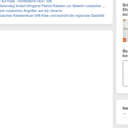
e auf Kiew - mindestens neun Tote
Br
lenskyj fordert dringend Patriot-Raketen zur Abwehr russischer Angriffe
El
ch russischen Angriffen auf die Ukraine
au
sisches Raketenfeuer trifft Kiew und bedroht die regionale Stabilität
Be
be
Suc