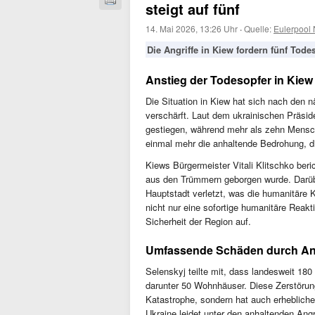
steigt auf fünf
14. Mai 2026, 13:26 Uhr
·
Quelle:
Eulerpool
Die Angriffe in Kiew fordern fünf Tode
Anstieg der Todesopfer in Kiew
Die Situation in Kiew hat sich nach den n
verschärft. Laut dem ukrainischen Präsid
gestiegen, während mehr als zehn Mensche
einmal mehr die anhaltende Bedrohung, die 
Kiews Bürgermeister Vitali Klitschko beri
aus den Trümmern geborgen wurde. Darüb
Hauptstadt verletzt, was die humanitäre Kr
nicht nur eine sofortige humanitäre Reakt
Sicherheit der Region auf.
Umfassende Schäden durch Ang
Selenskyj teilte mit, dass landesweit 180
darunter 50 Wohnhäuser. Diese Zerstörung 
Katastrophe, sondern hat auch erhebliche
Ukraine leidet unter den anhaltenden Ang