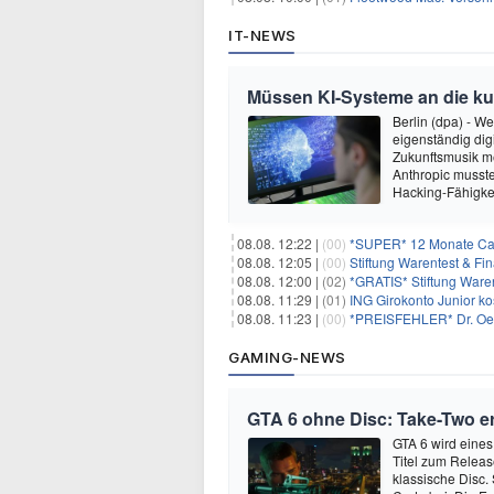
IT-NEWS
Müssen KI-Systeme an die k
Berlin (dpa) - W
eigenständig dig
Zukunftsmusik m
Anthropic musste
Hacking-Fähigkei
08.08. 12:22 |
(00)
*SUPER* 12 Monate Capi
08.08. 12:05 |
(00)
Stiftung Warentest & F
08.08. 12:00 |
(02)
*GRATIS* Stiftung Ware
08.08. 11:29 |
(01)
ING Girokonto Junior k
08.08. 11:23 |
(00)
*PREISFEHLER* Dr. Oetk
GAMING-NEWS
GTA 6 ohne Disc: Take-Two e
GTA 6 wird eines
Titel zum Relea
klassische Disc.