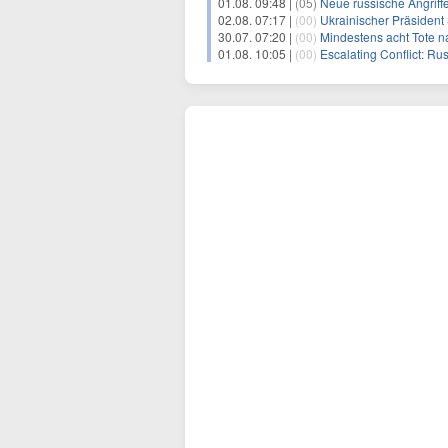
01.08. 09:48 |
(05)
Neue russische Angriff
02.08. 07:17 |
(00)
Ukrainischer Präsident Se
30.07. 07:20 |
(00)
Mindestens acht Tote na
01.08. 10:05 |
(00)
Escalating Conflict: Rus