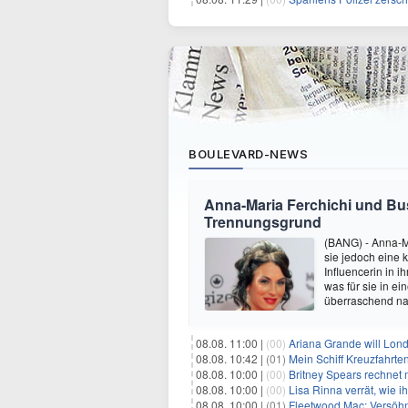
BOULEVARD-NEWS
Anna-Maria Ferchichi und Bu
Trennungsgrund
(BANG) - Anna-M
sie jedoch eine
Influencerin in i
was für sie in e
überraschend nac
08.08. 11:00 |
(00)
Ariana Grande will Lond
08.08. 10:42 |
(01)
Mein Schiff Kreuzfahrte
08.08. 10:00 |
(00)
Britney Spears rechnet mi
08.08. 10:00 |
(00)
Lisa Rinna verrät, wie ih
08.08. 10:00 |
(01)
Fleetwood Mac: Versöhn