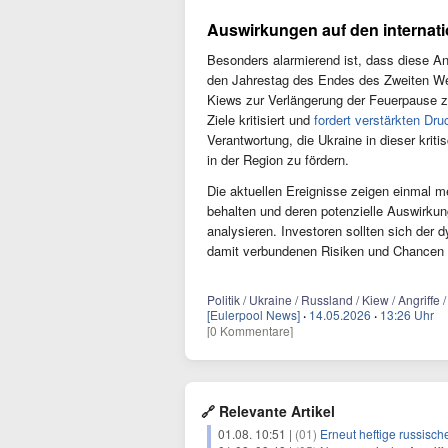
Auswirkungen auf den internati
Besonders alarmierend ist, dass diese Ang
den Jahrestag des Endes des Zweiten Wel
Kiews zur Verlängerung der Feuerpause zu
Ziele kritisiert und
fordert verstärkten Dr
Verantwortung, die Ukraine in dieser krit
in der Region zu fördern.
Die aktuellen Ereignisse zeigen einmal me
behalten und deren potenzielle Auswirkun
analysieren. Investoren sollten sich der
damit verbundenen Risiken und Chancen 
Politik / Ukraine / Russland / Kiew / Angriffe 
[Eulerpool News]
·
14.05.2026
·
13:26 Uhr
[0 Kommentare]
🔗 Relevante Artikel
01.08. 10:51 |
(01)
Erneut heftige russisch