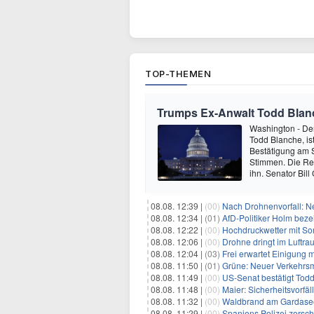
TOP-THEMEN
Trumps Ex-Anwalt Todd Blanch
Washington - De
Todd Blanche, ist
Bestätigung am 
Stimmen. Die Re
ihn. Senator Bil
08.08. 12:39 |
(00)
Nach Drohnenvorfall: 
08.08. 12:34 |
(01)
AfD-Politiker Holm beze
08.08. 12:22 |
(00)
Hochdruckwetter mit So
08.08. 12:06 |
(00)
Drohne dringt im Luftra
08.08. 12:04 |
(03)
Frei erwartet Einigung 
08.08. 11:50 |
(01)
Grüne: Neuer Verkehrsm
08.08. 11:49 |
(00)
US-Senat bestätigt Todd
08.08. 11:48 |
(00)
Maier: Sicherheitsvorf
08.08. 11:32 |
(00)
Waldbrand am Gardasee
08.08. 11:29 |
(00)
Spaniens Polizei zersch