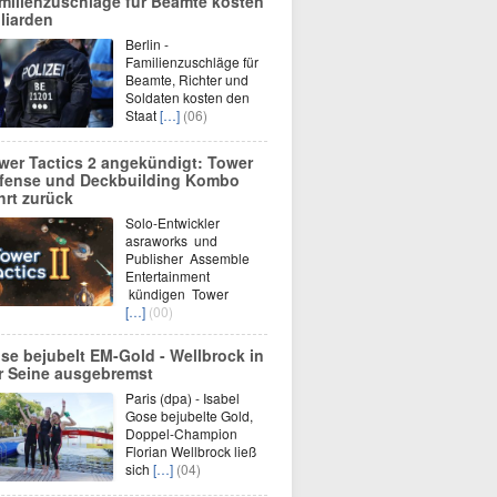
milienzuschläge für Beamte kosten
lliarden
Berlin -
Familienzuschläge für
Beamte, Richter und
Soldaten kosten den
Staat
[…]
(06)
wer Tactics 2 angekündigt: Tower
fense und Deckbuilding Kombo
hrt zurück
Solo-Entwickler
asraworks und
Publisher Assemble
Entertainment
kündigen Tower
[…]
(00)
se bejubelt EM-Gold - Wellbrock in
r Seine ausgebremst
Paris (dpa) - Isabel
Gose bejubelte Gold,
Doppel-Champion
Florian Wellbrock ließ
sich
[…]
(04)