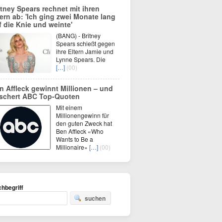
itney Spears rechnet mit ihren
tern ab: 'Ich ging zwei Monate lang
f die Knie und weinte'
(BANG) - Britney
Spears schießt gegen
ihre Eltern Jamie und
Lynne Spears. Die
[…]
(00)
n Affleck gewinnt Millionen – und
schert ABC Top-Quoten
Mit einem
Millionengewinn für
den guten Zweck hat
Ben Affleck «Who
Wants to Be a
Millionaire»
[…]
(00)
hbegriff
suchen