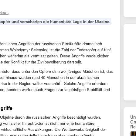
 News
sopfer und verschärfen die humanitäre Lage in der Ukraine.
ächtlichen Angriffen der russischen Streitkräfte dramatisch
enten Wolodymyr Selenskyj ist die Zahl der Todesopfer auf fünf
n weiterhin als vermisst gelten. Diese Angriffe verdeutlichen
der Konflikt für die Zivilbevölkerung darstellt.
chtete, dass unter den Opfern ein zwölfjähriges Mädchen ist, das
er hinaus wurden rund 40 Menschen in der ukrainischen
ise in der Region weiter verschärft. Solche Angriffe erfordern
ion, sondern werfen auch Fragen zur langfristigen Stabilität und
riffe
Un
 Objekte durch die russischen Angriffe beschädigt wurden,
Gr
von ziviler Infrastruktur ist nicht nur eine humanitäre
Re
 wirtschaftliche Auswirkungen. Die Wettbewerbsfähigkeit der
riffen, was potenzielle Investoren abschrecken könnte.