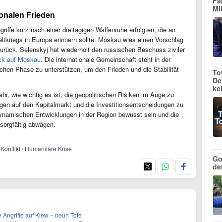
Fa
Mi
onalen Frieden
riffe kurz nach einer dreitägigen Waffenruhe erfolgten, die an
tkriegs in Europa erinnern sollte. Moskau wies einen Vorschlag
rück. Selenskyj hat wiederholt den russischen Beschuss ziviler
uck auf Moskau
. Die internationale Gemeinschaft steht in der
ischen Phase zu unterstützen, um den Frieden und die Stabilität
To
De
ke
hr, wie wichtig es ist, die geopolitischen Risiken im Auge zu
gen auf den Kapitalmarkt und die Investitionsentscheidungen zu
 dynamischen Entwicklungen in der Region bewusst sein und die
sorgfältig abwägen.
/ Konflikt / Humanitäre Krise
Go
de
e Angriffe auf Kiew – neun Tote