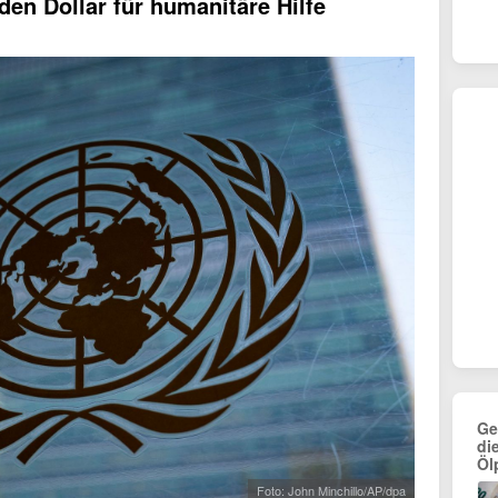
den Dollar für humanitäre Hilfe
Ge
di
Öl
Foto: John Minchillo/AP/dpa