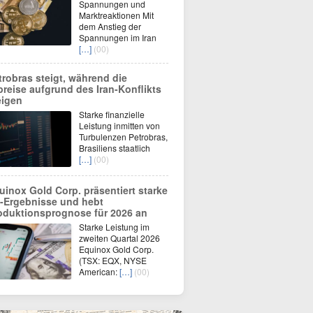
Spannungen und
Marktreaktionen Mit
dem Anstieg der
Spannungen im Iran
[…]
(00)
trobras steigt, während die
preise aufgrund des Iran-Konflikts
eigen
Starke finanzielle
Leistung inmitten von
Turbulenzen Petrobras,
Brasiliens staatlich
[…]
(00)
uinox Gold Corp. präsentiert starke
-Ergebnisse und hebt
oduktionsprognose für 2026 an
Starke Leistung im
zweiten Quartal 2026
Equinox Gold Corp.
(TSX: EQX, NYSE
American:
[…]
(00)