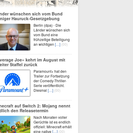
nder wünschen sich vom Bund
niger Hauruck-Gesetzgebung
Berlin (dpa) - Die
Länder wünschen sich
vom Bund eine
frühzeitige Beteiligung
an wichtigen
[…]
(00)
verage Joe» kehrt im August mit
eiter Staffel zurück
Paramount+ hat den
Trailer zur Fortsetzung
der Comedy-Thriller-
Serie veröffentlicht.
Diesmal
[…]
(00)
necraft auf Switch 2: Mojang nennt
dlich den Releasetermin
Nach Monaten voller
Gerüchte ist es endlich
offiziell: Minecraft erhält
eine native
[…]
(00)