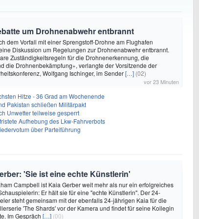
Debatte um Drohnenabwehr entbrannt
ach dem Vorfall mit einer Sprengstoff-Drohne am Flughafen
st eine Diskussion um Regelungen zur Drohnenabwehr entbrannt.
are Zuständigkeitsregeln für die Drohnenerkennung, die
 die Drohnenbekämpfung», verlangte der Vorsitzende der
heitskonferenz, Wolfgang Ischinger, im Sender
[…]
(02)
vor 23 Minuten
chsten Hitze - 36 Grad am Wochenende
nd Pakistan schließen Militärpakt
h Unwetter teilweise gesperrt
befristete Aufhebung des Lkw-Fahrverbots
liedervotum über Parteiführung
ber: 'Sie ist eine echte Künstlerin'
ham Campbell ist Kaia Gerber weit mehr als nur ein erfolgreiches
hauspielerin: Er hält sie für eine "echte Künstlerin". Der 24-
eler steht gemeinsam mit der ebenfalls 24-jährigen Kaia für die
lerserie 'The Shards' vor der Kamera und findet für seine Kollegin
te. Im Gespräch
[…]
(00)