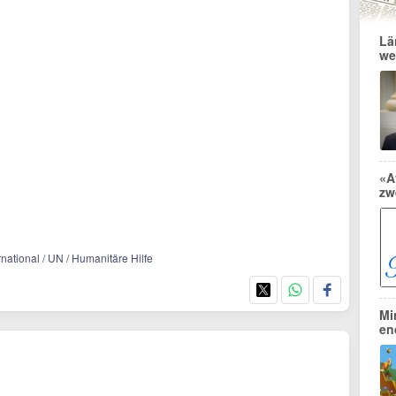
Lä
we
«A
zw
ernational / UN / Humanitäre Hilfe
Mi
en