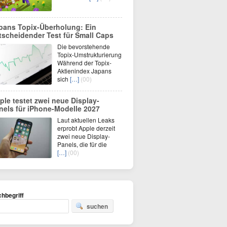
pans Topix-Überholung: Ein
tscheidender Test für Small Caps
Die bevorstehende
Topix-Umstrukturierung
Während der Topix-
Aktienindex Japans
sich
[…]
(00)
ple testet zwei neue Display-
nels für iPhone-Modelle 2027
Laut aktuellen Leaks
erprobt Apple derzeit
zwei neue Display-
Panels, die für die
[…]
(00)
hbegriff
suchen