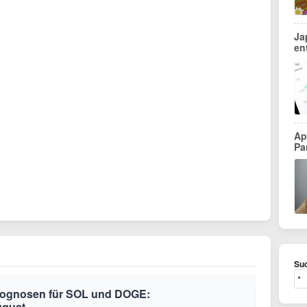
Ja
en
Ap
Pa
Suc
Prognosen für SOL und DOGE:
ugust