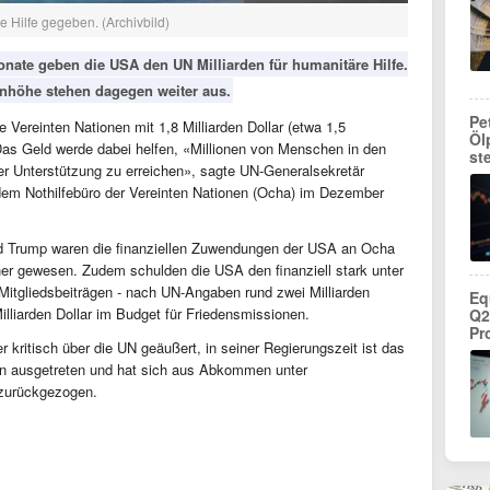
 Hilfe gegeben. (Archivbild)
nate geben die USA den UN Milliarden für humanitäre Hilfe.
denhöhe stehen dagegen weiter aus.
Pe
 Vereinten Nationen mit 1,8 Milliarden Dollar (etwa 1,5
Öl
Das Geld werde dabei helfen, «Millionen von Menschen in den
st
er Unterstützung zu erreichen», sagte UN-Generalsekretär
dem Nothilfebüro der Vereinten Nationen (Ocha) im Dezember
ld Trump waren die finanziellen Zuwendungen der USA an Ocha
öher gewesen. Zudem schulden die USA den finanziell stark unter
Mitgliedsbeiträgen - nach UN-Angaben rund zwei Milliarden
Eq
illiarden Dollar im Budget für Friedensmissionen.
Q2
Pr
kritisch über die UN geäußert, in seiner Regierungszeit ist das
n ausgetreten und hat sich aus Abkommen unter
 zurückgezogen.