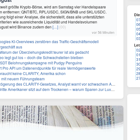
tweit größte Krypto-Börse, wird am Samstag vier Handelspaare
form entfernen: QNT/BTC, RPL/USDC, SIGN/BNB und SKL/USDC.
Di
g folgt einer Analyse, die sicherstellt, dass alle unterstützten
0
riterien wie ausreichende Liquidität und Handelsvolumen
0
 August wird Binance zudem den
[…]
(00)
0
vor 56 Minuten
0
0
oogles KI-Overviews zerstören das Traffic-Geschäftsmodell
Let
geschäft aus
0
Warum der Überziehungskredit teurer ist als gedacht
0
 legt gut los – doch die Schwachstellen bleiben
3
 USDT Belohnungskampagne mit Pudgy Penguins
3
t Pro API um Datenendpunkte für reale Vermögenswerte
2
 braucht keine CLARITY, Amerika schon
2
2
n mit neuem Führungsteam
gerung des CLARITY-Gesetzes, Analyst warnt vor schwachem August-Trend
te Amerikaner sitzt auf dem Trockenen – warum Sparen zur Luxus-Aktivität wird