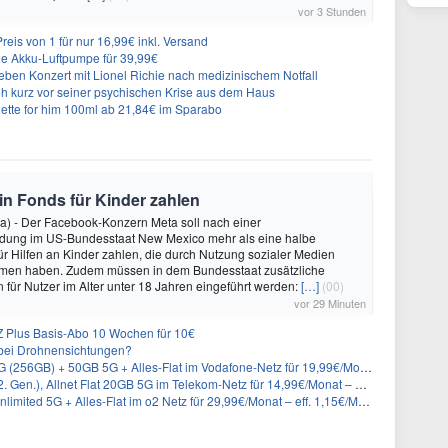
vor 3 Stunden
eis von 1 für nur 16,99€ inkl. Versand
che Akku-Luftpumpe für 39,99€
ieben Konzert mit Lionel Richie nach medizinischem Notfall
loh kurz vor seiner psychischen Krise aus dem Haus
ette for him 100ml ab 21,84€ im Sparabo
 in Fonds für Kinder zahlen
a) - Der Facebook-Konzern Meta soll nach einer
idung im US-Bundesstaat New Mexico mehr als eine halbe
für Hilfen an Kinder zahlen, die durch Nutzung sozialer Medien
en haben. Zudem müssen in dem Bundesstaat zusätzliche
für Nutzer im Alter unter 18 Jahren eingeführt werden:
[…]
(00)
vor 29 Minuten
 Plus Basis-Abo 10 Wochen für 10€
g bei Drohnensichtungen?
) + 50GB 5G + Alles-Flat im Vodafone-Netz für 19,99€/Monat – eff. 2,36€/Monat
n.), Allnet Flat 20GB 5G im Telekom-Netz für 14,99€/Monat – eff. 2,07€/Monat
imited 5G + Alles-Flat im o2 Netz für 29,99€/Monat – eff. 1,15€/Monat