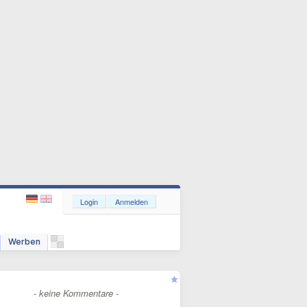
Login
Anmelden
Werben
- keine Kommentare -