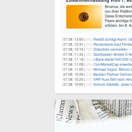
Binance, die wel
von ihrer Platt
Diese Entscheidun
Paare wichtige K
erfüllen. Am 8.
07.08. 13:00 |
(00)
Reddit schlägt Alarm: G
07.08. 12:31 |
(00)
Rentenbank baut Förder
07.08. 12:16 |
(00)
Dispofalle vermeiden – 
07.08. 11:34 |
(00)
Sparkassen-Broker S-Neo
07.08. 11:18 |
(00)
LBank startet 500.000
07.08. 11:08 |
(00)
CoinMarketCap erweiter
07.08. 11:00 |
(00)
Michael Saylor: Bitcoin
07.08. 10:29 |
(00)
Banken-Partner Derico
07.08. 10:20 |
(00)
XRP-Kurs fällt nach Verzö
07.08. 10:00 |
(00)
Schock-Statistik: Jeder drit