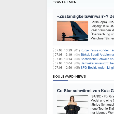
TOP-THEMEN
«Zuständigkeitswirrwarr»? 
Berlin (dpa) - N
Leipzig/Halle i
«Wir brauchen kl
Überwachung und
Münchner Sicher
07.08. 13:29 |
(01)
Kurze Pause vor der nä
07.08. 13:19 |
(00)
Türkei, Saudi-Arabien u
07.08. 13:14 |
(00)
Sächsische Schweiz nac
07.08. 13:04 |
(00)
Bernreiter unterstützt 
07.08. 12:56 |
(05)
SPD-Bezirk fordert Mitg
BOULEVARD-NEWS
Co-Star schwärmt von Kaia Ger
(BANG) - Für Gra
Model und eine Sc
jährige Schauspi
neue Teenie-Thril
nur lobende Wor