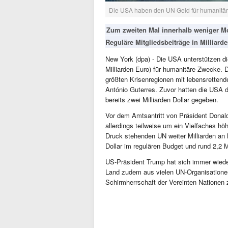
Die USA haben den UN Geld für humanitäre
Zum zweiten Mal innerhalb weniger Mo
Reguläre Mitgliedsbeiträge in Milliar
New York (dpa) - Die USA unterstützen die
Milliarden Euro) für humanitäre Zwecke. 
größten Krisenregionen mit lebensrettend
António Guterres. Zuvor hatten die USA 
bereits zwei Milliarden Dollar gegeben.
Vor dem Amtsantritt von Präsident Dona
allerdings teilweise um ein Vielfaches h
Druck stehenden UN weiter Milliarden an 
Dollar im regulären Budget und rund 2,2 M
US-Präsident Trump hat sich immer wieder 
Land zudem aus vielen UN-Organisatione
Schirmherrschaft der Vereinten Nationen