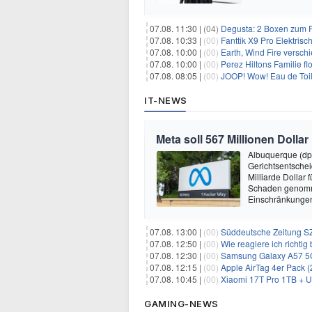
07.08. 11:30 |
(04)
Degusta: 2 Boxen zum Pr
07.08. 10:33 |
(00)
Fanttik X9 Pro Elektris
07.08. 10:00 |
(00)
Earth, Wind Fire versch
07.08. 10:00 |
(00)
Perez Hiltons Familie f
07.08. 08:05 |
(00)
JOOP! Wow! Eau de Toil
IT-NEWS
Meta soll 567 Millionen Dollar
Albuquerque (dp
Gerichtsentsche
Milliarde Dollar 
Schaden genomm
Einschränkungen 
07.08. 13:00 |
(00)
Süddeutsche Zeitung SZ
07.08. 12:50 |
(00)
Wie reagiere ich richti
07.08. 12:30 |
(00)
Samsung Galaxy A57 5G (256GB
07.08. 12:15 |
(00)
Apple AirTag 4er Pack (2. Ge
07.08. 10:45 |
(00)
Xiaomi 17T Pro 1TB + Unl
GAMING-NEWS