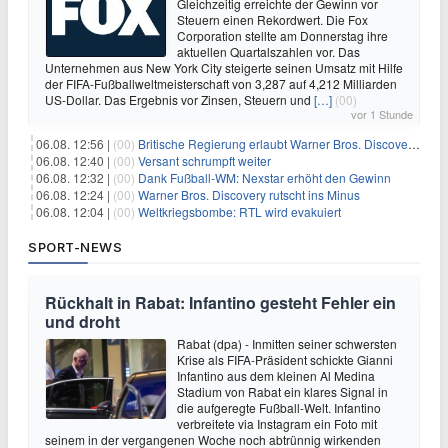
Gleichzeitig erreichte der Gewinn vor
Steuern einen Rekordwert. Die Fox
Corporation stellte am Donnerstag ihre
aktuellen Quartalszahlen vor. Das
Unternehmen aus New York City steigerte seinen Umsatz mit Hilfe
der FIFA-Fußballweltmeisterschaft von 3,287 auf 4,212 Milliarden
US-Dollar. Das Ergebnis vor Zinsen, Steuern und
[…]
(00)
vor 1 Stunde
06.08. 12:56 |
(00)
Britische Regierung erlaubt Warner Bros. Discovery-Übernahme
06.08. 12:40 |
(00)
Versant schrumpft weiter
06.08. 12:32 |
(00)
Dank Fußball-WM: Nexstar erhöht den Gewinn
06.08. 12:24 |
(00)
Warner Bros. Discovery rutscht ins Minus
06.08. 12:04 |
(00)
Weltkriegsbombe: RTL wird evakuiert
SPORT-NEWS
Rückhalt in Rabat: Infantino gesteht Fehler ein
und droht
Rabat (dpa) - Inmitten seiner schwersten
Krise als FIFA-Präsident schickte Gianni
Infantino aus dem kleinen Al Medina
Stadium von Rabat ein klares Signal in
die aufgeregte Fußball-Welt. Infantino
verbreitete via Instagram ein Foto mit
seinem in der vergangenen Woche noch abtrünnig wirkenden