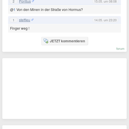
Pontius
2
15.05. um 08:08
@
1
Von den Minen in der Straße von Hormus?
steffleu
1
14.05. um 23:20
Finger weg !
JETZT kommentieren
forum