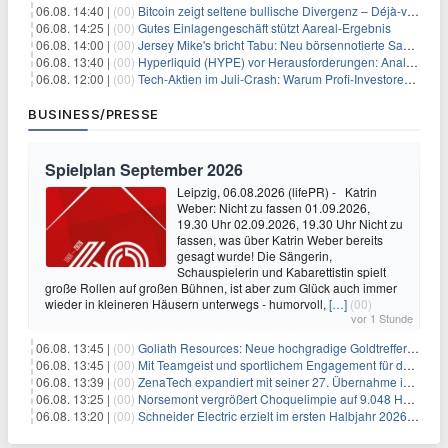
06.08. 14:40 |
(00)
Bitcoin zeigt seltene bullische Divergenz – Déjà-vu für BTC?
06.08. 14:25 |
(00)
Gutes Einlagengeschäft stützt Aareal-Ergebnis
06.08. 14:00 |
(00)
Jersey Mike's bricht Tabu: Neu börsennotierte Sandwich-Kette startet Millionen-Offensive in digitales Marketing
06.08. 13:40 |
(00)
Hyperliquid (HYPE) vor Herausforderungen: Analysten erwarten kurzfristigen Kursrückgang
06.08. 12:00 |
(00)
Tech-Aktien im Juli-Crash: Warum Profi-Investoren jetzt zugreifen – Stresstest statt Bärenmarkt
BUSINESS/PRESSE
Spielplan September 2026
Leipzig, 06.08.2026 (lifePR) - Katrin
Weber: Nicht zu fassen 01.09.2026,
19.30 Uhr 02.09.2026, 19.30 Uhr Nicht zu
fassen, was über Katrin Weber bereits
gesagt wurde! Die Sängerin,
Schauspielerin und Kabarettistin spielt
große Rollen auf großen Bühnen, ist aber zum Glück auch immer
wieder in kleineren Häusern unterwegs - humorvoll,
[…]
(00)
vor 1 Stunde
06.08. 13:45 |
(00)
Goliath Resources: Neue hochgradige Goldtreffer erweitern Surebet-Entdeckung deutlich
06.08. 13:45 |
(00)
Mit Teamgeist und sportlichem Engagement für den guten Zweck: REYHER spendet beim 11. UKE-Benefizlauf Rekordsumme zugunsten des Kinderschutzes
06.08. 13:39 |
(00)
ZenaTech expandiert mit seiner 27. Übernahme im Drone-as-a-Service-Geschäft nach Idaho und erweitert sein Angebot an drohnengestützten Serviceleistungen im Vermessungs- und Bauingenieurwesen für Kunden aus dem Regierungs- und Bausektor
06.08. 13:25 |
(00)
Norsemont vergrößert Choquelimpie auf 9.048 Hektar – Landpaket wächst um 57%
06.08. 13:20 |
(00)
Schneider Electric erzielt im ersten Halbjahr 2026 starke Fortschritte bei der Umsetzung seiner Nachhaltigkeits-Roadmap Impact 2030