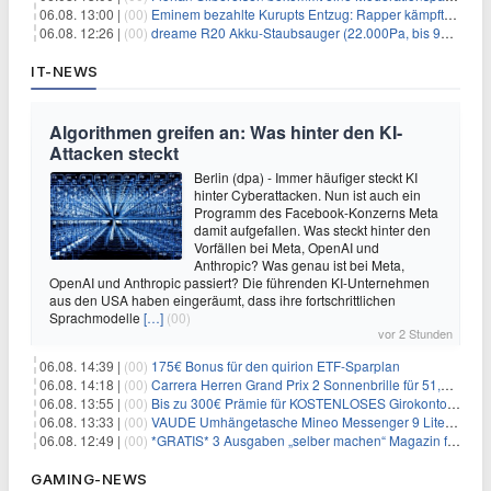
06.08. 13:00 |
(00)
Eminem bezahlte Kurupts Entzug: Rapper kämpfte gegen lebensbedrohliche Alkoholsucht
06.08. 12:26 |
(00)
dreame R20 Akku-Staubsauger (22.000Pa, bis 90 Min. Laufzeit) für 169€
IT-NEWS
Algorithmen greifen an: Was hinter den KI-
Attacken steckt
Berlin (dpa) - Immer häufiger steckt KI
hinter Cyberattacken. Nun ist auch ein
Programm des Facebook-Konzerns Meta
damit aufgefallen. Was steckt hinter den
Vorfällen bei Meta, OpenAI und
Anthropic? Was genau ist bei Meta,
OpenAI und Anthropic passiert? Die führenden KI-Unternehmen
aus den USA haben eingeräumt, dass ihre fortschrittlichen
Sprachmodelle
[…]
(00)
vor 2 Stunden
06.08. 14:39 |
(00)
175€ Bonus für den quirion ETF-Sparplan
06.08. 14:18 |
(00)
Carrera Herren Grand Prix 2 Sonnenbrille für 51,55€
06.08. 13:55 |
(00)
Bis zu 300€ Prämie für KOSTENLOSES Girokonto bei der Santander – 50€ schon nach 1 Woche!
06.08. 13:33 |
(00)
VAUDE Umhängetasche Mineo Messenger 9 Liter für 26,89€
06.08. 12:49 |
(00)
*GRATIS* 3 Ausgaben „selber machen“ Magazin für 0€ (statt 13,35€)
GAMING-NEWS