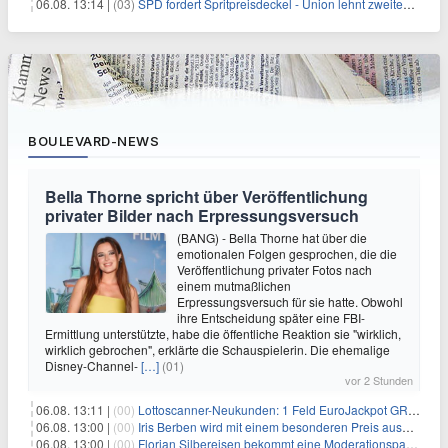
06.08. 13:14 |
(03)
SPD fordert Spritpreisdeckel - Union lehnt zweiten Tankrabatt ab
BOULEVARD-NEWS
Bella Thorne spricht über Veröffentlichung
privater Bilder nach Erpressungsversuch
(BANG) - Bella Thorne hat über die
emotionalen Folgen gesprochen, die die
Veröffentlichung privater Fotos nach
einem mutmaßlichen
Erpressungsversuch für sie hatte. Obwohl
ihre Entscheidung später eine FBI-
Ermittlung unterstützte, habe die öffentliche Reaktion sie "wirklich,
wirklich gebrochen", erklärte die Schauspielerin. Die ehemalige
Disney-Channel-
[…]
(01)
vor 2 Stunden
06.08. 13:11 |
(00)
Lottoscanner-Neukunden: 1 Feld EuroJackpot GRATIS spielen
06.08. 13:00 |
(00)
Iris Berben wird mit einem besonderen Preis ausgezeichnet
06.08. 13:00 |
(00)
Florian Silbereisen bekommt eine Moderationspartnerin