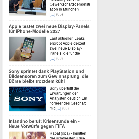
Gewerkschaftsdemonstr
ation in München
[…]
(05)
Apple testet zwei neue Display-Panels
für iPhone-Modelle 2027
Laut aktuellen Leaks
erprobt Apple derzeit
zwei neue Display-
Panels, die für die
[…]
(00)
Sony sprintet dank PlayStation und
Bildsensoren zum Gewinnsprung, die
Börse bleibt trotzdem kühl
Sony übertrifft die
Erwartungen der
Analysten deutlich Ein
florierendes Geschäft
mit
[…]
(00)
Infantino beruft Krisenrunde ein -
Neue Vorwürfe gegen FIFA
Rabat (dpa) - Inmitten
der schwersten Krise