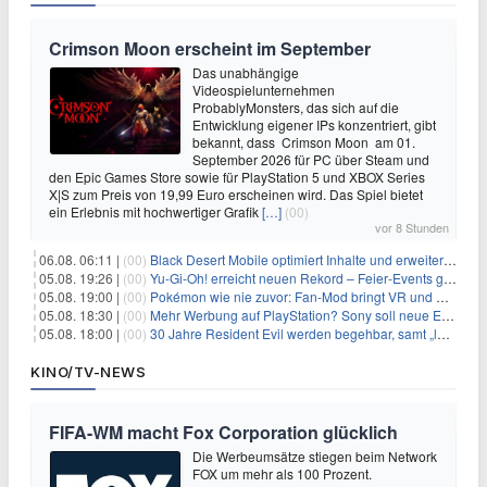
Crimson Moon erscheint im September
Das unabhängige
Videospielunternehmen
ProbablyMonsters, das sich auf die
Entwicklung eigener IPs konzentriert, gibt
bekannt, dass Crimson Moon am 01.
September 2026 für PC über Steam und
den Epic Games Store sowie für PlayStation 5 und XBOX Series
X|S zum Preis von 19,99 Euro erscheinen wird. Das Spiel bietet
ein Erlebnis mit hochwertiger Grafik
[…]
(00)
vor 8 Stunden
06.08. 06:11 |
(00)
Black Desert Mobile optimiert Inhalte und erweitert Treasure Access
05.08. 19:26 |
(00)
Yu‑Gi‑Oh! erreicht neuen Rekord – Feier‑Events gestartet
05.08. 19:00 |
(00)
Pokémon wie nie zuvor: Fan-Mod bringt VR und Ego-Perspektive nach Kanto
05.08. 18:30 |
(00)
Mehr Werbung auf PlayStation? Sony soll neue Einnahmequellen prüfen
05.08. 18:00 |
(00)
30 Jahre Resident Evil werden begehbar, samt „lebensgroßem Leon“
KINO/TV-NEWS
FIFA-WM macht Fox Corporation glücklich
Die Werbeumsätze stiegen beim Network
FOX um mehr als 100 Prozent.