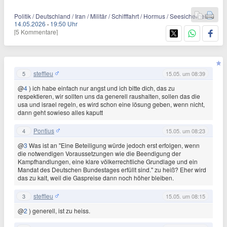
Politik / Deutschland / Iran / Militär / Schifffahrt / Hormus / Seesicherheit
14.05.2026
·
19:50 Uhr
[5 Kommentare]
steffleu
5
15.05. um 08:39
@
4
) ich habe einfach nur angst und ich bitte dich, das zu
respektieren, wir sollten uns da generell raushalten, sollen das die
usa und israel regeln, es wird schon eine lösung geben, wenn nicht,
dann geht sowieso alles kaputt
Pontius
4
15.05. um 08:23
@
3
Was ist an "Eine Beteiligung würde jedoch erst erfolgen, wenn
die notwendigen Voraussetzungen wie die Beendigung der
Kampfhandlungen, eine klare völkerrechtliche Grundlage und ein
Mandat des Deutschen Bundestages erfüllt sind." zu heiß? Eher wird
das zu kalt, weil die Gaspreise dann noch höher bleiben.
steffleu
3
15.05. um 08:15
@
2
) generell, ist zu heiss.