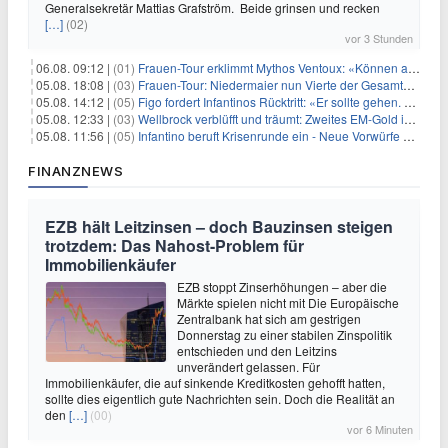
Generalsekretär Mattias Grafström. Beide grinsen und recken
[…]
(02)
vor 3 Stunden
06.08. 09:12 |
(01)
Frauen-Tour erklimmt Mythos Ventoux: «Können alles schaffen»
05.08. 18:08 |
(03)
Frauen-Tour: Niedermaier nun Vierte der Gesamtwertung
05.08. 14:12 |
(05)
Figo fordert Infantinos Rücktritt: «Er sollte gehen. Jetzt»
05.08. 12:33 |
(03)
Wellbrock verblüfft und träumt: Zweites EM-Gold in Paris
05.08. 11:56 |
(05)
Infantino beruft Krisenrunde ein - Neue Vorwürfe gegen FIFA
FINANZNEWS
EZB hält Leitzinsen – doch Bauzinsen steigen
trotzdem: Das Nahost-Problem für
Immobilienkäufer
EZB stoppt Zinserhöhungen – aber die
Märkte spielen nicht mit Die Europäische
Zentralbank hat sich am gestrigen
Donnerstag zu einer stabilen Zinspolitik
entschieden und den Leitzins
unverändert gelassen. Für
Immobilienkäufer, die auf sinkende Kreditkosten gehofft hatten,
sollte dies eigentlich gute Nachrichten sein. Doch die Realität an
den
[…]
(00)
vor 6 Minuten