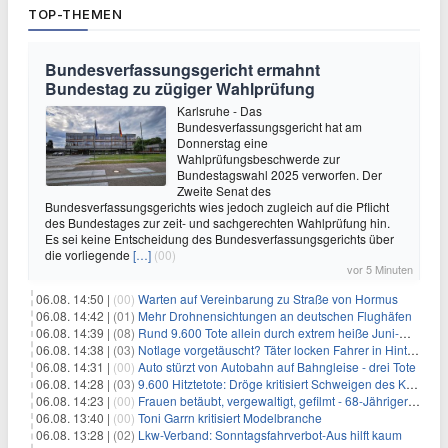
TOP-THEMEN
Bundesverfassungsgericht ermahnt
Bundestag zu zügiger Wahlprüfung
Karlsruhe - Das
Bundesverfassungsgericht hat am
Donnerstag eine
Wahlprüfungsbeschwerde zur
Bundestagswahl 2025 verworfen. Der
Zweite Senat des
Bundesverfassungsgerichts wies jedoch zugleich auf die Pflicht
des Bundestages zur zeit- und sachgerechten Wahlprüfung hin.
Es sei keine Entscheidung des Bundesverfassungsgerichts über
die vorliegende
[…]
(00)
vor 5 Minuten
06.08. 14:50 |
(00)
Warten auf Vereinbarung zu Straße von Hormus
06.08. 14:42 |
(01)
Mehr Drohnensichtungen an deutschen Flughäfen
06.08. 14:39 |
(08)
Rund 9.600 Tote allein durch extrem heiße Juni-Woche
06.08. 14:38 |
(03)
Notlage vorgetäuscht? Täter locken Fahrer in Hinterhalt
06.08. 14:31 |
(00)
Auto stürzt von Autobahn auf Bahngleise - drei Tote
06.08. 14:28 |
(03)
9.600 Hitztetote: Dröge kritisiert Schweigen des Kanzlers
06.08. 14:23 |
(00)
Frauen betäubt, vergewaltigt, gefilmt - 68-Jähriger gesteht
06.08. 13:40 |
(00)
Toni Garrn kritisiert Modelbranche
06.08. 13:28 |
(02)
Lkw-Verband: Sonntagsfahrverbot-Aus hilft kaum