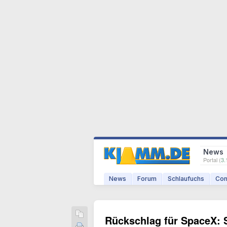
News
Portal (
3.
News
Forum
Schlaufuchs
Com
Rückschlag für SpaceX: S