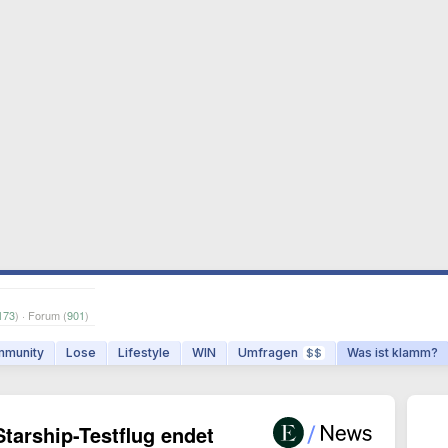
173
) · Forum (
901
)
munity
Lose
Lifestyle
WIN
Umfragen
Was ist klamm?
$$
tarship-Testflug endet