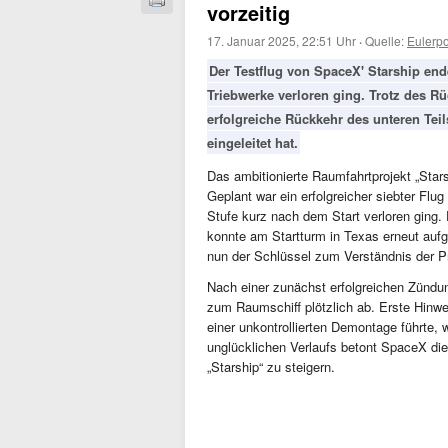
vorzeitig
17. Januar 2025, 22:51 Uhr
·
Quelle:
Eulerp
Der Testflug von SpaceX' Starship end
Triebwerke verloren ging. Trotz des R
erfolgreiche Rückkehr des unteren Tei
eingeleitet hat.
Das ambitionierte Raumfahrtprojekt „Star
Geplant war ein erfolgreicher siebter Fl
Stufe kurz nach dem Start verloren ging. 
konnte am Startturm in Texas erneut aufg
nun der Schlüssel zum Verständnis der P
Nach einer zunächst erfolgreichen Zündu
zum Raumschiff plötzlich ab. Erste Hinwe
einer unkontrollierten Demontage führte, 
unglücklichen Verlaufs betont SpaceX die
„Starship“ zu steigern.