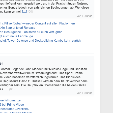
nschließend kann gespielt werden. In der Praxis hängen Nutzung
eines Bonus jedoch von zahlreichen Bedingungen ab. Wer diese
nt, kann schnell
[…]
(00)
vor 1 Stunde
ll x Pit verfügbar — neuer Content auf allen Plattformen
kin Stapler feiert Release
on Resurgence – ab sofort für euch verfügbar
ngt euch neue Fahrzeuge
ndigt: Tower Defense und Deckbuilding Kombo kehrt zurück
er
 Football-Legende John Madden mit Nicolas Cage und Christian
te November weltweit beim Streamingdienst. Das Sport-Drama
 Video hat einen Veröffentlichungstermin. Das Biopic des
en Regisseurs David O. Russell wird ab dem 18. November beim
verfügbar sein. Die Hauptrollen übernehmen die beiden Oscar-
las
[…]
(00)
vor 1 Stunde
neue K-Romanze
26 bei Prime Video
Liebesdrama «Pestizid»
rei neue Serien-Staffeln