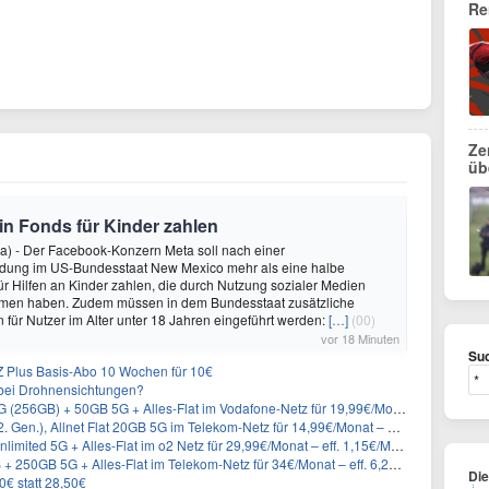
Re
Ze
üb
 in Fonds für Kinder zahlen
a) - Der Facebook-Konzern Meta soll nach einer
idung im US-Bundesstaat New Mexico mehr als eine halbe
für Hilfen an Kinder zahlen, die durch Nutzung sozialer Medien
en haben. Zudem müssen in dem Bundesstaat zusätzliche
für Nutzer im Alter unter 18 Jahren eingeführt werden:
[…]
(00)
vor 18 Minuten
Suc
 Plus Basis-Abo 10 Wochen für 10€
g bei Drohnensichtungen?
) + 50GB 5G + Alles-Flat im Vodafone-Netz für 19,99€/Monat – eff. 2,36€/Monat
n.), Allnet Flat 20GB 5G im Telekom-Netz für 14,99€/Monat – eff. 2,07€/Monat
imited 5G + Alles-Flat im o2 Netz für 29,99€/Monat – eff. 1,15€/Monat
50GB 5G + Alles-Flat im Telekom-Netz für 34€/Monat – eff. 6,29€/Monat
Di
0€ statt 28,50€