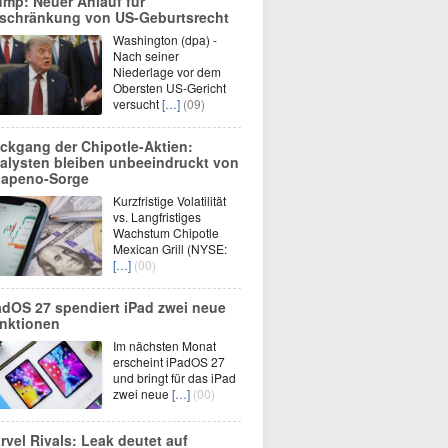
ump: Neuer Anlauf für
schränkung von US-Geburtsrecht
Washington (dpa) -
Nach seiner
Niederlage vor dem
Obersten US-Gericht
versucht
[…]
(09)
ckgang der Chipotle-Aktien:
alysten bleiben unbeeindruckt von
lapeno-Sorge
Kurzfristige Volatilität
vs. Langfristiges
Wachstum Chipotle
Mexican Grill (NYSE:
[…]
(00)
adOS 27 spendiert iPad zwei neue
nktionen
Im nächsten Monat
erscheint iPadOS 27
und bringt für das iPad
zwei neue
[…]
(00)
rvel Rivals: Leak deutet auf