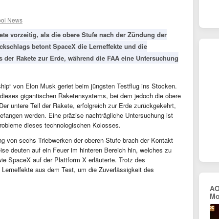
ool News
ete vorzeitig, als die obere Stufe nach der Zündung der
ückschlags betont SpaceX die Lerneffekte und die
ls der Rakete zur Erde, während die FAA eine Untersuchung
ship“ von Elon Musk geriet beim jüngsten Testflug ins Stocken.
ug dieses gigantischen Raketensystems, bei dem jedoch die obere
Der untere Teil der Rakete, erfolgreich zur Erde zurückgekehrt,
efangen werden. Eine präzise nachträgliche Untersuchung ist
robleme dieses technologischen Kolosses.
ng von sechs Triebwerken der oberen Stufe brach der Kontakt
ise deuten auf ein Feuer im hinteren Bereich hin, welches zu
wie SpaceX auf der Plattform X erläuterte. Trotz des
 Lerneffekte aus dem Test, um die Zuverlässigkeit des
AO
Mo