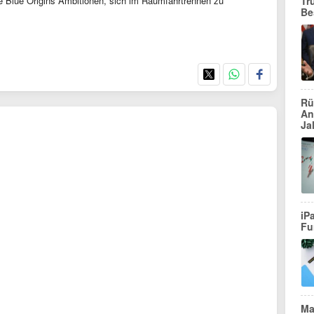
e Blue Origins Ambitionen, sich im Raumfahrtrennen zu
Tr
Be
Rü
An
Ja
iP
Fu
Ma