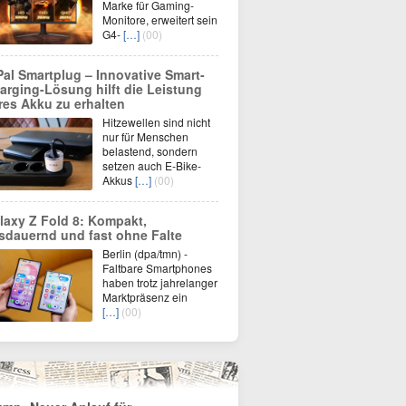
Marke für Gaming-
Monitore, erweitert sein
G4-
[…]
(00)
Pal Smartplug – Innovative Smart-
arging-Lösung hilft die Leistung
res Akku zu erhalten
Hitzewellen sind nicht
nur für Menschen
belastend, sondern
setzen auch E-Bike-
Akkus
[…]
(00)
laxy Z Fold 8: Kompakt,
sdauernd und fast ohne Falte
Berlin (dpa/tmn) -
Faltbare Smartphones
haben trotz jahrelanger
Marktpräsenz ein
[…]
(00)