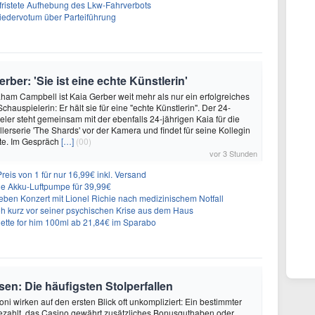
befristete Aufhebung des Lkw-Fahrverbots
liedervotum über Parteiführung
ber: 'Sie ist eine echte Künstlerin'
ham Campbell ist Kaia Gerber weit mehr als nur ein erfolgreiches
hauspielerin: Er hält sie für eine "echte Künstlerin". Der 24-
eler steht gemeinsam mit der ebenfalls 24-jährigen Kaia für die
lerserie 'The Shards' vor der Kamera und findet für seine Kollegin
te. Im Gespräch
[…]
(00)
vor 3 Stunden
eis von 1 für nur 16,99€ inkl. Versand
che Akku-Luftpumpe für 39,99€
ieben Konzert mit Lionel Richie nach medizinischem Notfall
loh kurz vor seiner psychischen Krise aus dem Haus
ette for him 100ml ab 21,84€ im Sparabo
en: Die häufigsten Stolperfallen
ni wirken auf den ersten Blick oft unkompliziert: Ein bestimmter
ezahlt, das Casino gewährt zusätzliches Bonusguthaben oder