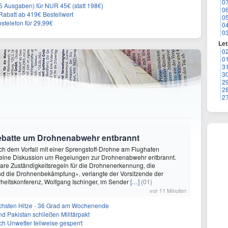
0
 Ausgaben) für NUR 45€ (statt 198€)
0
Rabatt ab 419€ Bestellwert
0
stelefon für 29,99€
0
0
Let
0
0
3
3
2
2
2
Debatte um Drohnenabwehr entbrannt
ach dem Vorfall mit einer Sprengstoff-Drohne am Flughafen
st eine Diskussion um Regelungen zur Drohnenabwehr entbrannt.
are Zuständigkeitsregeln für die Drohnenerkennung, die
 die Drohnenbekämpfung», verlangte der Vorsitzende der
heitskonferenz, Wolfgang Ischinger, im Sender
[…]
(01)
vor 11 Minuten
chsten Hitze - 36 Grad am Wochenende
nd Pakistan schließen Militärpakt
h Unwetter teilweise gesperrt