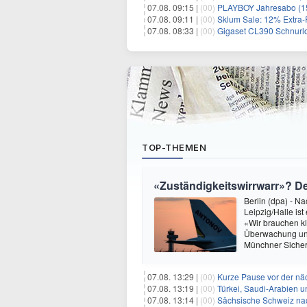
07.08. 09:15 |
(00)
PLAYBOY Jahresabo (15
07.08. 09:11 |
(00)
Sklum Sale: 12% Extra-
07.08. 08:33 |
(00)
Gigaset CL390 Schnurlo
TOP-THEMEN
«Zuständigkeitswirrwarr»? 
Berlin (dpa) - N
Leipzig/Halle i
«Wir brauchen kl
Überwachung und
Münchner Sicher
07.08. 13:29 |
(00)
Kurze Pause vor der nä
07.08. 13:19 |
(00)
Türkei, Saudi-Arabien u
07.08. 13:14 |
(00)
Sächsische Schweiz nac