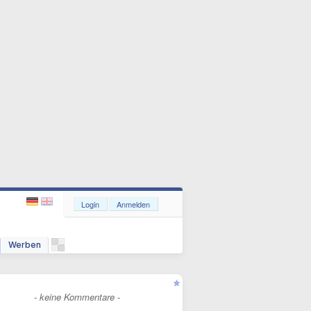
Login
Anmelden
Werben
- keine Kommentare -