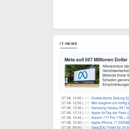
IT-NEWS
Meta soll 567 Millionen Dollar
Albuquerque (dp
Gerichtsentsche
Milliarde Dollar 
Schaden genomm
Einschränkungen 
07.08. 13:00 |
(00)
Süddeutsche Zeitung SZ
07.08. 12:50 |
(00)
Wie reagiere ich richti
07.08. 12:30 |
(00)
Samsung Galaxy A57 5G (256GB
07.08. 12:15 |
(00)
Apple AirTag 4er Pack (2. Ge
07.08. 10:45 |
(00)
Xiaomi 17T Pro 1TB + Unl
07.08. 10:30 |
(00)
Apple iPhone 17 256GB + 2
07.08. 09:40 |
(00)
GaiaZOO Ticket für 24,5