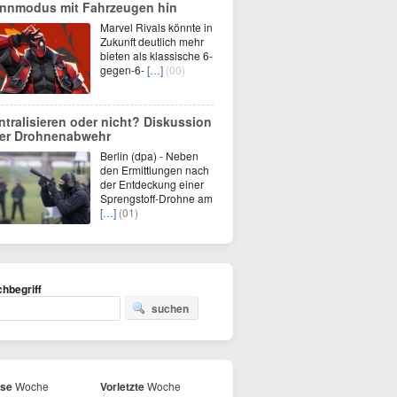
nnmodus mit Fahrzeugen hin
Marvel Rivals könnte in
Zukunft deutlich mehr
bieten als klassische 6-
gegen-6-
[…]
(00)
ntralisieren oder nicht? Diskussion
er Drohnenabwehr
Berlin (dpa) - Neben
den Ermittlungen nach
der Entdeckung einer
Sprengstoff-Drohne am
[…]
(01)
hbegriff
suchen
ese
Woche
Vorletzte
Woche