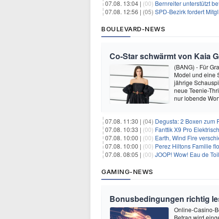
07.08. 13:04 |
(00)
Bernreiter unterstützt 
07.08. 12:56 |
(05)
SPD-Bezirk fordert Mitg
BOULEVARD-NEWS
Co-Star schwärmt von Kaia Ger
(BANG) - Für Gra
Model und eine Sc
jährige Schauspi
neue Teenie-Thril
nur lobende Wor
07.08. 11:30 |
(04)
Degusta: 2 Boxen zum Pr
07.08. 10:33 |
(00)
Fanttik X9 Pro Elektris
07.08. 10:00 |
(00)
Earth, Wind Fire versch
07.08. 10:00 |
(00)
Perez Hiltons Familie f
07.08. 08:05 |
(00)
JOOP! Wow! Eau de Toil
GAMING-NEWS
Bonusbedingungen richtig les
Online-Casino-Bo
Betrag wird eing