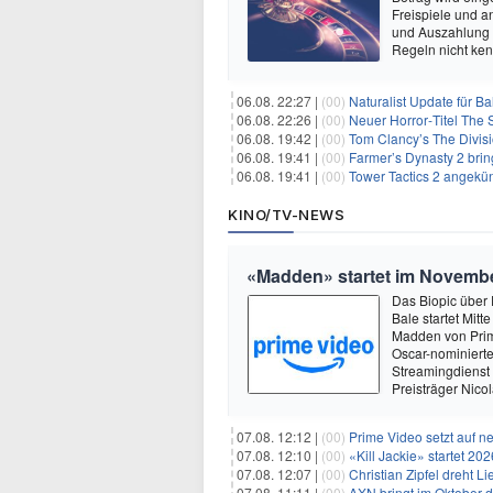
Freispiele und a
und Auszahlung 
Regeln nicht ken
06.08. 22:27 |
(00)
Naturalist Update für Ba
06.08. 22:26 |
(00)
Neuer Horror‑Titel The S
06.08. 19:42 |
(00)
Tom Clancy’s The Divisi
06.08. 19:41 |
(00)
Farmer’s Dynasty 2 bri
06.08. 19:41 |
(00)
Tower Tactics 2 angekü
KINO/TV-NEWS
«Madden» startet im Novemb
Das Biopic über
Bale startet Mit
Madden von Prime
Oscar-nominiert
Streamingdienst 
Preisträger Nico
07.08. 12:12 |
(00)
Prime Video setzt auf 
07.08. 12:10 |
(00)
«Kill Jackie» startet 20
07.08. 12:07 |
(00)
Christian Zipfel dreht 
07.08. 11:11 |
(00)
AXN bringt im Oktober d