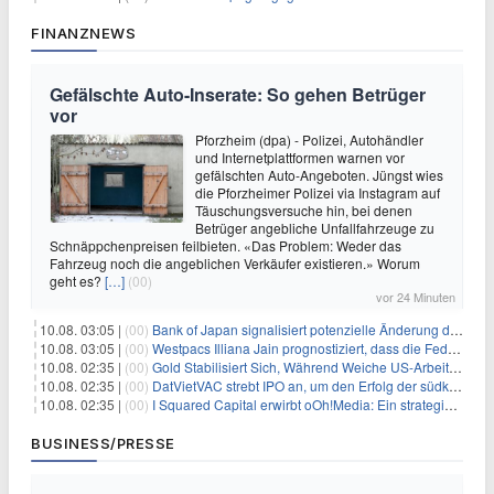
FINANZNEWS
Gefälschte Auto-Inserate: So gehen Betrüger
vor
Pforzheim (dpa) - Polizei, Autohändler
und Internetplattformen warnen vor
gefälschten Auto-Angeboten. Jüngst wies
die Pforzheimer Polizei via Instagram auf
Täuschungsversuche hin, bei denen
Betrüger angebliche Unfallfahrzeuge zu
Schnäppchenpreisen feilbieten. «Das Problem: Weder das
Fahrzeug noch die angeblichen Verkäufer existieren.» Worum
geht es?
[…]
(00)
vor 24 Minuten
10.08. 03:05 |
(00)
Bank of Japan signalisiert potenzielle Änderung der Zinspolitik angesichts von Inflationsbedenken
10.08. 03:05 |
(00)
Westpacs Illiana Jain prognostiziert, dass die Fed die Zinssätze nach dem Arbeitsmarktbericht stabil halten wird
10.08. 02:35 |
(00)
Gold Stabilisiert Sich, Während Weiche US-Arbeitsmarktdaten Zinsängste Lindern
10.08. 02:35 |
(00)
DatVietVAC strebt IPO an, um den Erfolg der südkoreanischen Unterhaltungsindustrie nachzuahmen
10.08. 02:35 |
(00)
I Squared Capital erwirbt oOh!Media: Ein strategischer Schritt in der Außenwerbung
BUSINESS/PRESSE