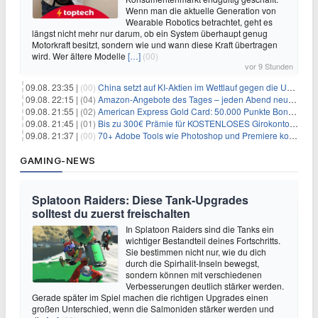
Wenn man die aktuelle Generation von
Wearable Robotics betrachtet, geht es
längst nicht mehr nur darum, ob ein System überhaupt genug
Motorkraft besitzt, sondern wie und wann diese Kraft übertragen
wird. Wer ältere Modelle
[…]
(00)
vor 9 Stunden
09.08. 23:35 |
(00)
China setzt auf KI-Aktien im Wettlauf gegen die USA um Chip- und Technologiedominanz
09.08. 22:15 |
(04)
Amazon-Angebote des Tages – jeden Abend neue Deals zum Stöbern
09.08. 21:55 |
(02)
American Express Gold Card: 50.000 Punkte Bonus + Metall-Kreditkarte
09.08. 21:45 |
(01)
Bis zu 300€ Prämie für KOSTENLOSES Girokonto bei der Santander – 50€ schon nach 1 Woche!
09.08. 21:37 |
(00)
70+ Adobe Tools wie Photoshop und Premiere kostenlos in ChatGPT
GAMING-NEWS
Splatoon Raiders: Diese Tank-Upgrades
solltest du zuerst freischalten
In Splatoon Raiders sind die Tanks ein
wichtiger Bestandteil deines Fortschritts.
Sie bestimmen nicht nur, wie du dich
durch die Spirhalit-Inseln bewegst,
sondern können mit verschiedenen
Verbesserungen deutlich stärker werden.
Gerade später im Spiel machen die richtigen Upgrades einen
großen Unterschied, wenn die Salmoniden stärker werden und