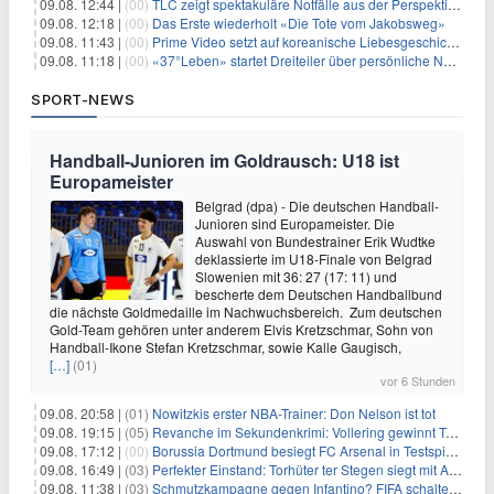
09.08. 12:44 |
(00)
TLC zeigt spektakuläre Notfälle aus der Perspektive der Patienten
09.08. 12:18 |
(00)
Das Erste wiederholt «Die Tote vom Jakobsweg»
09.08. 11:43 |
(00)
Prime Video setzt auf koreanische Liebesgeschichte
09.08. 11:18 |
(00)
«37°Leben» startet Dreiteiler über persönliche Neuanfänge
SPORT-NEWS
Handball-Junioren im Goldrausch: U18 ist
Europameister
Belgrad (dpa) - Die deutschen Handball-
Junioren sind Europameister. Die
Auswahl von Bundestrainer Erik Wudtke
deklassierte im U18-Finale von Belgrad
Slowenien mit 36: 27 (17: 11) und
bescherte dem Deutschen Handballbund
die nächste Goldmedaille im Nachwuchsbereich. Zum deutschen
Gold-Team gehören unter anderem Elvis Kretzschmar, Sohn von
Handball-Ikone Stefan Kretzschmar, sowie Kalle Gaugisch,
[…]
(01)
vor 6 Stunden
09.08. 20:58 |
(01)
Nowitzkis erster NBA-Trainer: Don Nelson ist tot
09.08. 19:15 |
(05)
Revanche im Sekundenkrimi: Vollering gewinnt Tour
09.08. 17:12 |
(00)
Borussia Dortmund besiegt FC Arsenal in Testspiel mit 3:2
09.08. 16:49 |
(03)
Perfekter Einstand: Torhüter ter Stegen siegt mit Ajax
09.08. 11:38 |
(03)
Schmutzkampagne gegen Infantino? FIFA schaltet auf Angriff