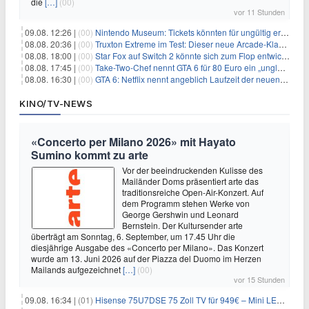
die
[…]
(00)
vor 11 Stunden
09.08. 12:26 |
(00)
Nintendo Museum: Tickets könnten für ungültig erklärt werden!
08.08. 20:36 |
(00)
Truxton Extreme im Test: Dieser neue Arcade-Klassiker verzeiht dir gar nichts
08.08. 18:00 |
(00)
Star Fox auf Switch 2 könnte sich zum Flop entwickeln
08.08. 17:45 |
(00)
Take-Two-Chef nennt GTA 6 für 80 Euro ein „unglaubliches Schnäppchen“
08.08. 16:30 |
(00)
GTA 6: Netflix nennt angeblich Laufzeit der neuen Gameplay-Präsentation
KINO/TV-NEWS
«Concerto per Milano 2026» mit Hayato
Sumino kommt zu arte
Vor der beeindruckenden Kulisse des
Mailänder Doms präsentiert arte das
traditionsreiche Open-Air-Konzert. Auf
dem Programm stehen Werke von
George Gershwin und Leonard
Bernstein. Der Kultursender arte
überträgt am Sonntag, 6. September, um 17.45 Uhr die
diesjährige Ausgabe des «Concerto per Milano». Das Konzert
wurde am 13. Juni 2026 auf der Piazza del Duomo im Herzen
Mailands aufgezeichnet
[…]
(00)
vor 15 Stunden
09.08. 16:34 |
(01)
Hisense 75U7DSE 75 Zoll TV für 949€ – Mini LED, 144Hz, 2026