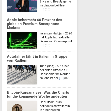
Style und Beauty gerne
Inspiration bei ihren
[…]
(00)
Apple beherrscht 65 Prozent des
globalen Premium-Smartphone-
Marktes
Im ersten Halbjahr 2026
hat Apple laut aktuellen
Daten von Counterpoint
[…]
(00)
Autofahrer fährt in Italien in Gruppe
von Radlern
Turin (dpa) - Auf einer
beliebten Strecke für
Radsportler im Norden
Italiens ist der
[…]
(02)
Bitcoin-Kursanalyse: Was die Charts
für die kommende Woche andeuten
Der Bitcoin-Kurs
befindet sich weiterhin
in einer breiten