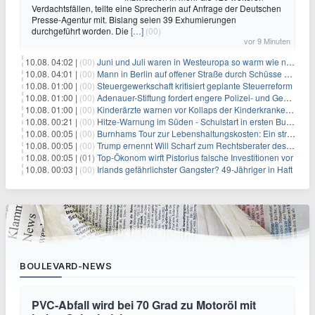
Verdachtsfällen, teilte eine Sprecherin auf Anfrage der Deutschen
Presse-Agentur mit. Bislang seien 39 Exhumierungen
durchgeführt worden. Die
[…]
(00)
vor 9 Minuten
10.08. 04:02 |
(00)
Juni und Juli waren in Westeuropa so warm wie noch nie
10.08. 04:01 |
(00)
Mann in Berlin auf offener Straße durch Schüsse getötet
10.08. 01:00 |
(00)
Steuergewerkschaft kritisiert geplante Steuerreform
10.08. 01:00 |
(00)
Adenauer-Stiftung fordert engere Polizei- und Geheimdienstkooperation
10.08. 01:00 |
(00)
Kinderärzte warnen vor Kollaps der Kinderkrankenpflege
10.08. 00:21 |
(00)
Hitze-Warnung im Süden - Schulstart in ersten Bundesländern
10.08. 00:05 |
(00)
Burnhams Tour zur Lebenshaltungskosten: Ein strategischer Schritt inmitten von Kontroversen
10.08. 00:05 |
(00)
Trump ernennt Will Scharf zum Rechtsberater des Weißen Hauses: Auswirkungen auf Wirtschaft und Governance
10.08. 00:05 |
(01)
Top-Ökonom wirft Pistorius falsche Investitionen vor
10.08. 00:03 |
(00)
Irlands gefährlichster Gangster? 49-Jähriger in Haft
BOULEVARD-NEWS
PVC-Abfall wird bei 70 Grad zu Motoröl mit