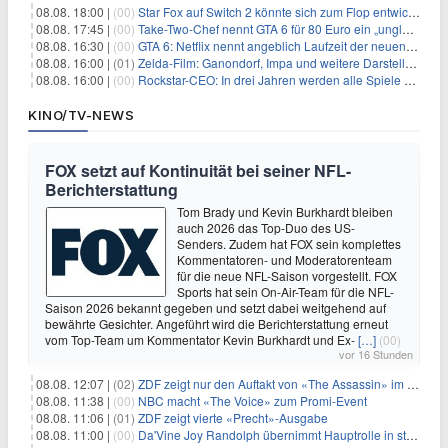
08.08. 18:00 |
(00)
Star Fox auf Switch 2 könnte sich zum Flop entwickeln
08.08. 17:45 |
(00)
Take-Two-Chef nennt GTA 6 für 80 Euro ein „unglaubliches Schnäppchen“
08.08. 16:30 |
(00)
GTA 6: Netflix nennt angeblich Laufzeit der neuen Gameplay-Präsentation
08.08. 16:00 |
(01)
Zelda-Film: Ganondorf, Impa und weitere Darsteller sollen feststehen
08.08. 16:00 |
(00)
Rockstar-CEO: In drei Jahren werden alle Spiele gestreamt
KINO/TV-NEWS
FOX setzt auf Kontinuität bei seiner NFL-
Berichterstattung
Tom Brady und Kevin Burkhardt bleiben
auch 2026 das Top-Duo des US-
Senders. Zudem hat FOX sein komplettes
Kommentatoren- und Moderatorenteam
für die neue NFL-Saison vorgestellt. FOX
Sports hat sein On-Air-Team für die NFL-
Saison 2026 bekannt gegeben und setzt dabei weitgehend auf
bewährte Gesichter. Angeführt wird die Berichterstattung erneut
vom Top-Team um Kommentator Kevin Burkhardt und Ex-
[…]
(00)
vor 16 Stunden
08.08. 12:07 |
(02)
ZDF zeigt nur den Auftakt von «The Assassin» im Fernsehen
08.08. 11:38 |
(00)
NBC macht «The Voice» zum Promi-Event
08.08. 11:06 |
(01)
ZDF zeigt vierte «Precht»-Ausgabe
08.08. 11:00 |
(00)
Da'Vine Joy Randolph übernimmt Hauptrolle in starbesetzter schwarzer Komödie