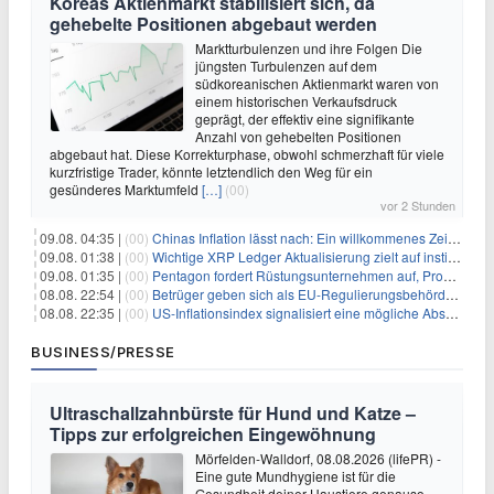
Koreas Aktienmarkt stabilisiert sich, da
gehebelte Positionen abgebaut werden
Marktturbulenzen und ihre Folgen Die
jüngsten Turbulenzen auf dem
südkoreanischen Aktienmarkt waren von
einem historischen Verkaufsdruck
geprägt, der effektiv eine signifikante
Anzahl von gehebelten Positionen
abgebaut hat. Diese Korrekturphase, obwohl schmerzhaft für viele
kurzfristige Trader, könnte letztendlich den Weg für ein
gesünderes Marktumfeld
[…]
(00)
vor 2 Stunden
09.08. 04:35 |
(00)
Chinas Inflation lässt nach: Ein willkommenes Zeichen für Investoren angesichts der Folgen des Öl-Schocks
09.08. 01:38 |
(00)
Wichtige XRP Ledger Aktualisierung zielt auf institutionelle Akzeptanz ab
09.08. 01:35 |
(00)
Pentagon fordert Rüstungsunternehmen auf, Produktion angesichts eskalierender globaler Spannungen zu steigern
08.08. 22:54 |
(00)
Betrüger geben sich als EU-Regulierungsbehörden aus, um Krypto-Nutzer nach MiCA-Deadline ins Visier zu nehmen
08.08. 22:35 |
(00)
US-Inflationsindex signalisiert eine mögliche Abschwächung der Inflationsdruck
BUSINESS/PRESSE
Ultraschallzahnbürste für Hund und Katze –
Tipps zur erfolgreichen Eingewöhnung
Mörfelden-Walldorf, 08.08.2026 (lifePR) -
Eine gute Mundhygiene ist für die
Gesundheit deiner Haustiere genauso