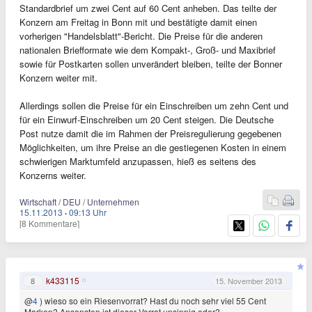
Standardbrief um zwei Cent auf 60 Cent anheben. Das teilte der
Konzern am Freitag in Bonn mit und bestätigte damit einen
vorherigen "Handelsblatt"-Bericht. Die Preise für die anderen
nationalen Briefformate wie dem Kompakt-, Groß- und Maxibrief
sowie für Postkarten sollen unverändert bleiben, teilte der Bonner
Konzern weiter mit.
Allerdings sollen die Preise für ein Einschreiben um zehn Cent und
für ein Einwurf-Einschreiben um 20 Cent steigen. Die Deutsche
Post nutze damit die im Rahmen der Preisregulierung gegebenen
Möglichkeiten, um ihre Preise an die gestiegenen Kosten in einem
schwierigen Marktumfeld anzupassen, hieß es seitens des
Konzerns weiter.
Wirtschaft / DEU / Unternehmen
15.11.2013
·
09:13 Uhr
[8 Kommentare]
k433115
8
15. November 2013
@
4
) wieso so ein Riesenvorrat? Hast du noch sehr viel 55 Cent
Marken? Ansonsten ist dieser Vorrat unsinnig oder?