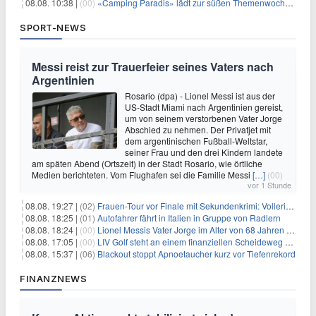
08.08. 10:38 |
(00)
«Camping Paradis» lädt zur süßen Themenwoche ein
SPORT-NEWS
Messi reist zur Trauerfeier seines Vaters nach
Argentinien
Rosario (dpa) - Lionel Messi ist aus der
US-Stadt Miami nach Argentinien gereist,
um von seinem verstorbenen Vater Jorge
Abschied zu nehmen. Der Privatjet mit
dem argentinischen Fußball-Weltstar,
seiner Frau und den drei Kindern landete
am späten Abend (Ortszeit) in der Stadt Rosario, wie örtliche
Medien berichteten. Vom Flughafen sei die Familie Messi
[…]
(00)
vor 1 Stunde
08.08. 19:27 |
(02)
Frauen-Tour vor Finale mit Sekundenkrimi: Vollering in Gelb
08.08. 18:25 |
(01)
Autofahrer fährt in Italien in Gruppe von Radlern
08.08. 18:24 |
(00)
Lionel Messis Vater Jorge im Alter von 68 Jahren gestorben
08.08. 17:05 |
(00)
LIV Golf steht an einem finanziellen Scheideweg auf der Suche nach neuen Investitionen
08.08. 15:37 |
(06)
Blackout stoppt Apnoetaucher kurz vor Tiefenrekord
FINANZNEWS