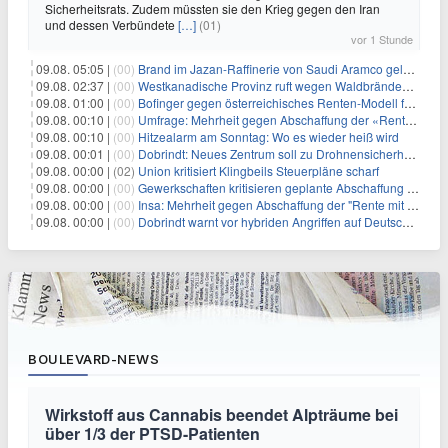
Sicherheitsrats. Zudem müssten sie den Krieg gegen den Iran
und dessen Verbündete
[…]
(01)
vor 1 Stunde
09.08. 05:05 |
(00)
Brand im Jazan-Raffinerie von Saudi Aramco gelöscht: Auswirkungen auf die Energiemärkte
09.08. 02:37 |
(00)
Westkanadische Provinz ruft wegen Waldbränden Notstand aus
09.08. 01:00 |
(00)
Bofinger gegen österreichisches Renten-Modell für Schwerarbeiter
09.08. 00:10 |
(00)
Umfrage: Mehrheit gegen Abschaffung der «Rente mit 63»
09.08. 00:10 |
(00)
Hitzealarm am Sonntag: Wo es wieder heiß wird
09.08. 00:01 |
(00)
Dobrindt: Neues Zentrum soll zu Drohnensicherheit forschen
09.08. 00:00 |
(02)
Union kritisiert Klingbeils Steuerpläne scharf
09.08. 00:00 |
(00)
Gewerkschaften kritisieren geplante Abschaffung der "Rente mit 63"
09.08. 00:00 |
(00)
Insa: Mehrheit gegen Abschaffung der "Rente mit 63"
09.08. 00:00 |
(00)
Dobrindt warnt vor hybriden Angriffen auf Deutschland
BOULEVARD-NEWS
Wirkstoff aus Cannabis beendet Alpträume bei
über 1/3 der PTSD-Patienten