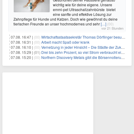
wichtig wie für deine eigene. Unsere
emmi-pet Ultraschallzahnbürste bietet
eine sanfte und effektive Lösung zur
Zahnpflege für Hunde und Katzen. Doch wie gewöhnst du deine
tierischen Freunde an unser hochmodernes und sehr
[…]
(00)
vor 21 Stunden
07.08. 16:47 |
(00)
Wirtschaftsstaatssekretär Thomas Dörflinger besucht Handwerksbetrieb im Kammerbezirk Freiburg
07.08. 16:31 |
(00)
Arbeit macht Spaß oder krank
07.08. 16:10 |
(00)
Vernetzung in jeder Hinsicht – Die Städte der Zukunft sind grün-blau
07.08. 15:29 |
(01)
Drei bis zehn Prozent, so viel Strom verbraucht ein Aufzug im Gebäude
07.08. 15:20 |
(00)
Northern Discovery Metals gibt die Börsennotierung an der Frankfurter Wertpapierbörse bekannt