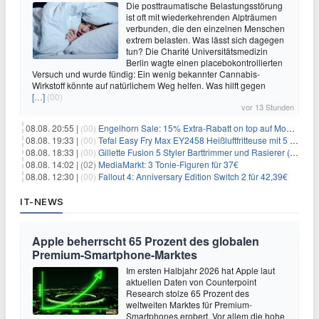
Die posttraumatische Belastungsstörung
ist oft mit wiederkehrenden Alpträumen
verbunden, die den einzelnen Menschen
extrem belasten. Was lässt sich dagegen
tun? Die Charité Universitätsmedizin
Berlin wagte einen placebokontrollierten
Versuch und wurde fündig: Ein wenig bekannter Cannabis-
Wirkstoff könnte auf natürlichem Weg helfen. Was hilft gegen
[…]
(00)
vor 13 Stunden
08.08. 20:55 |
(00)
Engelhorn Sale: 15% Extra-Rabatt on top auf Mode- und Sport-Artikel
08.08. 19:33 |
(00)
Tefal Easy Fry Max EY2458 Heißluftfritteuse mit 5 Litern für 64,99€
08.08. 18:33 |
(00)
Gillette Fusion 5 Styler Barttrimmer und Rasierer (All in One) für 16€
08.08. 14:02 |
(02)
MediaMarkt: 3 Tonie-Figuren für 37€
08.08. 12:30 |
(00)
Fallout 4: Anniversary Edition Switch 2 für 42,39€
IT-NEWS
Apple beherrscht 65 Prozent des globalen
Premium-Smartphone-Marktes
Im ersten Halbjahr 2026 hat Apple laut
aktuellen Daten von Counterpoint
Research stolze 65 Prozent des
weltweiten Marktes für Premium-
Smartphones erobert. Vor allem die hohe