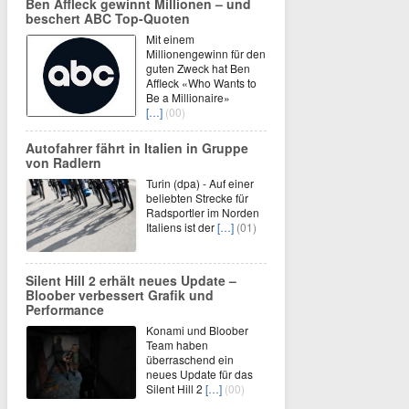
Ben Affleck gewinnt Millionen – und
beschert ABC Top-Quoten
Mit einem
Millionengewinn für den
guten Zweck hat Ben
Affleck «Who Wants to
Be a Millionaire»
[…]
(00)
Autofahrer fährt in Italien in Gruppe
von Radlern
Turin (dpa) - Auf einer
beliebten Strecke für
Radsportler im Norden
Italiens ist der
[…]
(01)
Silent Hill 2 erhält neues Update –
Bloober verbessert Grafik und
Performance
Konami und Bloober
Team haben
überraschend ein
neues Update für das
Silent Hill 2
[…]
(00)