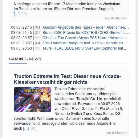
Nachfrage nach der iPhone 17 Modellreihe trieb das Wachstum
im Berichtszeitraum an. iPhone führt das Premium-Segment
[…]
(00)
vor 16 Stunden
08.08. 22:15 |
(04)
Amazon-Angebote des Tages – jeden Abend neue Deals zum Stöbern
08.08. 21:45 |
(01)
Bis zu 300€ Prämie für KOSTENLOSES Girokonto bei der Santander – 50€ schon nach 1 Woche!
08.08. 20:57 |
(00)
Cthulhu: The Cosmic Abyss PS5-Horror-Adventure für 27,99€
08.08. 20:57 |
(04)
50% Rabatt auf waipu.tv inkl. Netflix – bereits ab 9€/Monat (statt 17,99€)
08.08. 20:53 |
(00)
Teufel REAL BLUE NC 3 Over-Ear-Kopfhörer mit ANC für 149,99€
GAMING-NEWS
Truxton Extreme im Test: Dieser neue Arcade-
Klassiker verzeiht dir gar nichts
Truxton Extreme ist ein vertikal
scrollendes Shoot-‚em-up-Videospiel,
welches von Tatsujin Co. Ltd. entwickelt
geworden ist. Es wurde am 30.07.2026
von Clear River Games für PlayStation 5,
Nintendo Switch 2 und Xbox Series X/S
veröffentlicht. Wir haben unser Daheim in eine Spielhalle
verwandelt und herausgefunden, ob dieser neue Arcade-Titel
auch
[…]
(00)
vor 8 Stunden