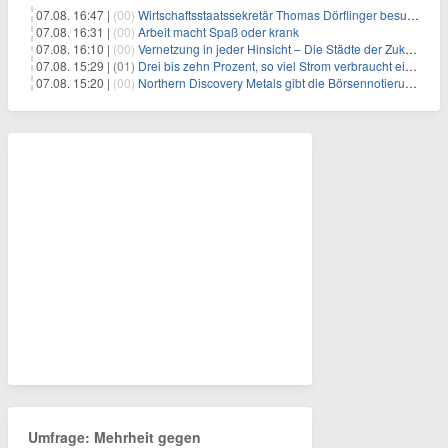
07.08. 16:47 |
(00)
Wirtschaftsstaatssekretär Thomas Dörflinger besucht Handwerksbetrieb im Kammerbezirk Freiburg
07.08. 16:31 |
(00)
Arbeit macht Spaß oder krank
07.08. 16:10 |
(00)
Vernetzung in jeder Hinsicht – Die Städte der Zukunft sind grün-blau
07.08. 15:29 |
(01)
Drei bis zehn Prozent, so viel Strom verbraucht ein Aufzug im Gebäude
07.08. 15:20 |
(00)
Northern Discovery Metals gibt die Börsennotierung an der Frankfurter Wertpapierbörse bekannt
Umfrage: Mehrheit gegen