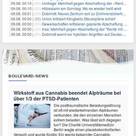
09.08. 00:10 |
(00)
Umfrage: Mehrheit gegen Abschaffung der «Rente mit 63»
09.08. 00:10 |
(00)
Hitzealarm am Sonntag: Wo es wieder heiß wird
09.08. 00:01 |
(00)
Dobrindt: Neues Zentrum soll zu Drohnensicherheit forschen
09.08. 00:00 |
(02)
Union kritisiert Klingbeils Steuerpläne scharf
09.08. 00:00 |
(00)
Gewerkschaften kritisieren geplante Abschaffung der "Rente mit 63"
09.08. 00:00 |
(00)
Insa: Mehrheit gegen Abschaffung der "Rente mit 63"
09.08. 00:00 |
(00)
Dobrindt warnt vor hybriden Angriffen auf Deutschland
BOULEVARD-NEWS
Wirkstoff aus Cannabis beendet Alpträume bei
über 1/3 der PTSD-Patienten
Die posttraumatische Belastungsstörung
ist oft mit wiederkehrenden Alpträumen
verbunden, die den einzelnen Menschen
extrem belasten. Was lässt sich dagegen
tun? Die Charité Universitätsmedizin
Berlin wagte einen placebokontrollierten
Versuch und wurde fündig: Ein wenig bekannter Cannabis-