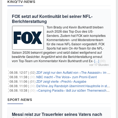
KINO/TV-NEWS
FOX setzt auf Kontinuität bei seiner NFL-
Berichterstattung
Tom Brady und Kevin Burkhardt bleiben
auch 2026 das Top-Duo des US-
Senders. Zudem hat FOX sein komplettes
Kommentatoren- und Moderatorenteam
für die neue NFL-Saison vorgestellt. FOX
Sports hat sein On-Air-Team für die NFL-
Saison 2026 bekannt gegeben und setzt dabei weitgehend auf
bewährte Gesichter. Angeführt wird die Berichterstattung erneut
vom Top-Team um Kommentator Kevin Burkhardt und Ex-
[…]
(00)
vor 17 Stunden
08.08. 12:07 |
(02)
ZDF zeigt nur den Auftakt von «The Assassin» im Fernsehen
08.08. 11:38 |
(00)
NBC macht «The Voice» zum Promi-Event
08.08. 11:06 |
(01)
ZDF zeigt vierte «Precht»-Ausgabe
08.08. 11:00 |
(00)
Da'Vine Joy Randolph übernimmt Hauptrolle in starbesetzter schwarzer Komödie
08.08. 10:38 |
(00)
«Camping Paradis» lädt zur süßen Themenwoche ein
SPORT-NEWS
Messi reist zur Trauerfeier seines Vaters nach