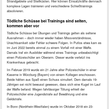
Strandgebiete und Steilküsten. Hier können Einsatzkräfte demnach
komplexe Lagen trainieren und verschiedene Schießtrainings
absolvieren.
Tödliche Schüsse bei Trainings sind selten,
kommen aber vor
Tödliche Schüsse bei Übungen und Trainings gelten als seltene
Ausnahmen – doch immer wieder haben Missverständnisse,
Unachtsamkeit oder Fehler schwere Folgen. In Putlos etwa kam es
im Juni 2022 bereits einmal zu einem Vorfall mit einer Waffe.
Damals traf ein Ausbilder während eines Trainings unbeabsichtigt
einen Polizeischüler am Oberarm. Dieser wurde verletzt ins
Krankenhaus gebracht.
Im Februar 2019 wurde ein 21 Jahre alter Polizeischüler in einer
Kaserne in Würzburg (Bayern) von einem Kollegen erschossen.
Beide hätten aus Spaß einen Schuss simuliert. Dem damals 19-
Jährigen sei nicht bewusst gewesen, dass sich eine Kugel im Lauf
der Waffe befand. Wegen fahrlässiger Tötung erhielt der
Polizeischüler eine Jugendstrafe auf Bewährung und eine
Geldstrafe.
In Bonn (Nordrhein-Westfalen) wurde im Oktober 2018 ein 23-