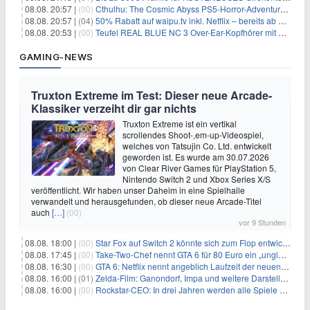
08.08. 20:57 |
(00)
Cthulhu: The Cosmic Abyss PS5-Horror-Adventure für 27,99€
08.08. 20:57 |
(04)
50% Rabatt auf waipu.tv inkl. Netflix – bereits ab 9€/Monat (statt 17,99€)
08.08. 20:53 |
(00)
Teufel REAL BLUE NC 3 Over-Ear-Kopfhörer mit ANC für 149,99€
GAMING-NEWS
Truxton Extreme im Test: Dieser neue Arcade-
Klassiker verzeiht dir gar nichts
Truxton Extreme ist ein vertikal
scrollendes Shoot-‚em-up-Videospiel,
welches von Tatsujin Co. Ltd. entwickelt
geworden ist. Es wurde am 30.07.2026
von Clear River Games für PlayStation 5,
Nintendo Switch 2 und Xbox Series X/S
veröffentlicht. Wir haben unser Daheim in eine Spielhalle
verwandelt und herausgefunden, ob dieser neue Arcade-Titel
auch
[…]
(00)
vor 9 Stunden
08.08. 18:00 |
(00)
Star Fox auf Switch 2 könnte sich zum Flop entwickeln
08.08. 17:45 |
(00)
Take-Two-Chef nennt GTA 6 für 80 Euro ein „unglaubliches Schnäppchen“
08.08. 16:30 |
(00)
GTA 6: Netflix nennt angeblich Laufzeit der neuen Gameplay-Präsentation
08.08. 16:00 |
(01)
Zelda-Film: Ganondorf, Impa und weitere Darsteller sollen feststehen
08.08. 16:00 |
(00)
Rockstar-CEO: In drei Jahren werden alle Spiele gestreamt