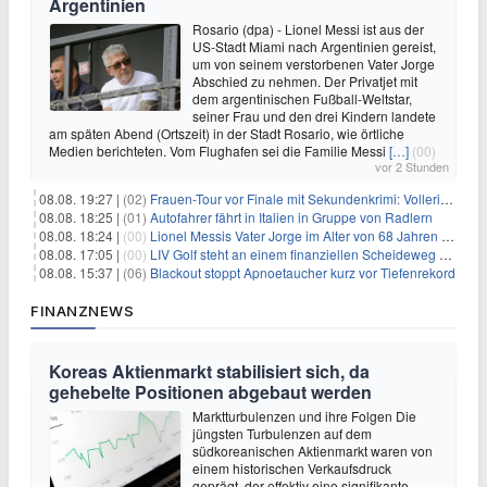
Argentinien
Rosario (dpa) - Lionel Messi ist aus der
US-Stadt Miami nach Argentinien gereist,
um von seinem verstorbenen Vater Jorge
Abschied zu nehmen. Der Privatjet mit
dem argentinischen Fußball-Weltstar,
seiner Frau und den drei Kindern landete
am späten Abend (Ortszeit) in der Stadt Rosario, wie örtliche
Medien berichteten. Vom Flughafen sei die Familie Messi
[…]
(00)
vor 2 Stunden
08.08. 19:27 |
(02)
Frauen-Tour vor Finale mit Sekundenkrimi: Vollering in Gelb
08.08. 18:25 |
(01)
Autofahrer fährt in Italien in Gruppe von Radlern
08.08. 18:24 |
(00)
Lionel Messis Vater Jorge im Alter von 68 Jahren gestorben
08.08. 17:05 |
(00)
LIV Golf steht an einem finanziellen Scheideweg auf der Suche nach neuen Investitionen
08.08. 15:37 |
(06)
Blackout stoppt Apnoetaucher kurz vor Tiefenrekord
FINANZNEWS
Koreas Aktienmarkt stabilisiert sich, da
gehebelte Positionen abgebaut werden
Marktturbulenzen und ihre Folgen Die
jüngsten Turbulenzen auf dem
südkoreanischen Aktienmarkt waren von
einem historischen Verkaufsdruck
geprägt, der effektiv eine signifikante