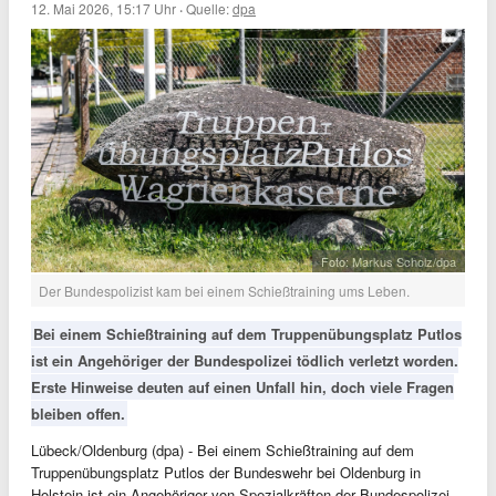
12. Mai 2026, 15:17 Uhr
·
Quelle:
dpa
Foto: Markus Scholz/dpa
Der Bundespolizist kam bei einem Schießtraining ums Leben.
Bei einem Schießtraining auf dem Truppenübungsplatz Putlos
ist ein Angehöriger der Bundespolizei tödlich verletzt worden.
Erste Hinweise deuten auf einen Unfall hin, doch viele Fragen
bleiben offen.
Lübeck/Oldenburg (dpa) - Bei einem Schießtraining auf dem
Truppenübungsplatz Putlos der Bundeswehr bei Oldenburg in
Holstein ist ein Angehöriger von Spezialkräften der Bundespolizei