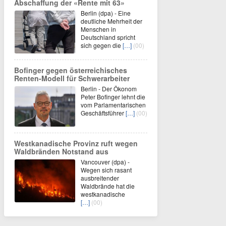
Abschaffung der «Rente mit 63»
Berlin (dpa) - Eine
deutliche Mehrheit der
Menschen in
Deutschland spricht
sich gegen die
[…]
(00)
Bofinger gegen österreichisches
Renten-Modell für Schwerarbeiter
Berlin - Der Ökonom
Peter Bofinger lehnt die
vom Parlamentarischen
Geschäftsführer
[…]
(00)
Westkanadische Provinz ruft wegen
Waldbränden Notstand aus
Vancouver (dpa) -
Wegen sich rasant
ausbreitender
Waldbrände hat die
westkanadische
[…]
(00)