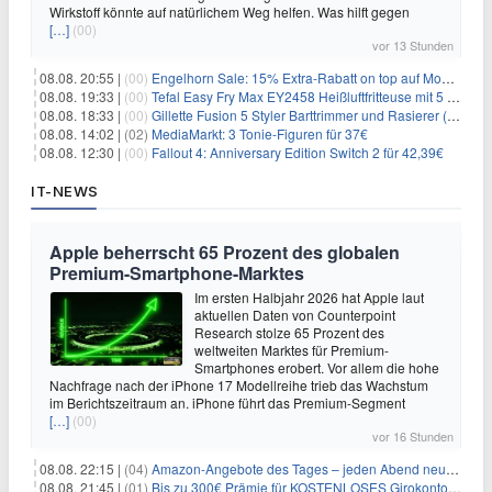
Wirkstoff könnte auf natürlichem Weg helfen. Was hilft gegen
[…]
(00)
vor 13 Stunden
08.08. 20:55 |
(00)
Engelhorn Sale: 15% Extra-Rabatt on top auf Mode- und Sport-Artikel
08.08. 19:33 |
(00)
Tefal Easy Fry Max EY2458 Heißluftfritteuse mit 5 Litern für 64,99€
08.08. 18:33 |
(00)
Gillette Fusion 5 Styler Barttrimmer und Rasierer (All in One) für 16€
08.08. 14:02 |
(02)
MediaMarkt: 3 Tonie-Figuren für 37€
08.08. 12:30 |
(00)
Fallout 4: Anniversary Edition Switch 2 für 42,39€
IT-NEWS
Apple beherrscht 65 Prozent des globalen
Premium-Smartphone-Marktes
Im ersten Halbjahr 2026 hat Apple laut
aktuellen Daten von Counterpoint
Research stolze 65 Prozent des
weltweiten Marktes für Premium-
Smartphones erobert. Vor allem die hohe
Nachfrage nach der iPhone 17 Modellreihe trieb das Wachstum
im Berichtszeitraum an. iPhone führt das Premium-Segment
[…]
(00)
vor 16 Stunden
08.08. 22:15 |
(04)
Amazon-Angebote des Tages – jeden Abend neue Deals zum Stöbern
08.08. 21:45 |
(01)
Bis zu 300€ Prämie für KOSTENLOSES Girokonto bei der Santander – 50€ schon nach 1 Woche!