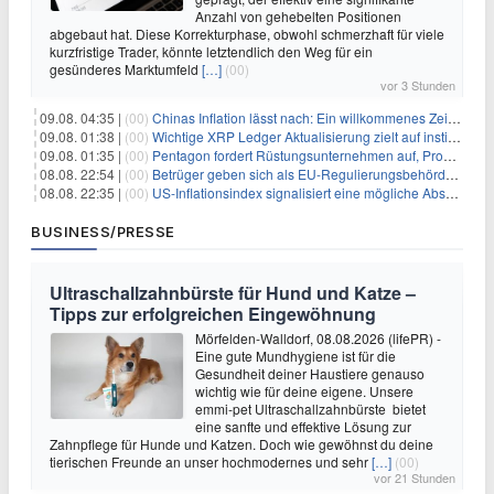
Anzahl von gehebelten Positionen
abgebaut hat. Diese Korrekturphase, obwohl schmerzhaft für viele
kurzfristige Trader, könnte letztendlich den Weg für ein
gesünderes Marktumfeld
[…]
(00)
vor 3 Stunden
09.08. 04:35 |
(00)
Chinas Inflation lässt nach: Ein willkommenes Zeichen für Investoren angesichts der Folgen des Öl-Schocks
09.08. 01:38 |
(00)
Wichtige XRP Ledger Aktualisierung zielt auf institutionelle Akzeptanz ab
09.08. 01:35 |
(00)
Pentagon fordert Rüstungsunternehmen auf, Produktion angesichts eskalierender globaler Spannungen zu steigern
08.08. 22:54 |
(00)
Betrüger geben sich als EU-Regulierungsbehörden aus, um Krypto-Nutzer nach MiCA-Deadline ins Visier zu nehmen
08.08. 22:35 |
(00)
US-Inflationsindex signalisiert eine mögliche Abschwächung der Inflationsdruck
BUSINESS/PRESSE
Ultraschallzahnbürste für Hund und Katze –
Tipps zur erfolgreichen Eingewöhnung
Mörfelden-Walldorf, 08.08.2026 (lifePR) -
Eine gute Mundhygiene ist für die
Gesundheit deiner Haustiere genauso
wichtig wie für deine eigene. Unsere
emmi-pet Ultraschallzahnbürste bietet
eine sanfte und effektive Lösung zur
Zahnpflege für Hunde und Katzen. Doch wie gewöhnst du deine
tierischen Freunde an unser hochmodernes und sehr
[…]
(00)
vor 21 Stunden