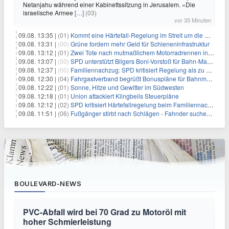
Netanjahu während einer Kabinettssitzung in Jerusalem. «Die
israelische Armee
[…]
(03)
vor 35 Minuten
09.08. 13:35 |
(01)
Kommt eine Härtefall-Regelung im Streit um die Rente mit 63?
09.08. 13:31 |
(00)
Grüne fordern mehr Geld für Schieneninfrastruktur
09.08. 13:12 |
(01)
Zwei Tote nach mutmaßlichem Motorradrennen in Köln
09.08. 13:07 |
(00)
SPD unterstützt Bilgers Boni-Vorstoß für Bahn-Manager
09.08. 12:37 |
(00)
Familiennachzug: SPD kritisiert Regelung als zu streng
09.08. 12:30 |
(04)
Fahrgastverband begrüßt Bonuspläne für Bahnmanager
09.08. 12:22 |
(01)
Sonne, Hitze und Gewitter im Südwesten
09.08. 12:18 |
(01)
Union attackiert Klingbeils Steuerpläne
09.08. 12:12 |
(02)
SPD kritisiert Härtefallregelung beim Familiennachzug als zu streng
09.08. 11:51 |
(06)
Fußgänger stirbt nach Schlägen - Fahnder suchen Autofahrer
BOULEVARD-NEWS
PVC-Abfall wird bei 70 Grad zu Motoröl mit
hoher Schmierleistung