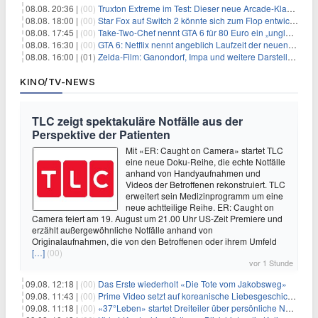
08.08. 20:36 |
(00)
Truxton Extreme im Test: Dieser neue Arcade-Klassiker verzeiht dir gar nichts
08.08. 18:00 |
(00)
Star Fox auf Switch 2 könnte sich zum Flop entwickeln
08.08. 17:45 |
(00)
Take-Two-Chef nennt GTA 6 für 80 Euro ein „unglaubliches Schnäppchen“
08.08. 16:30 |
(00)
GTA 6: Netflix nennt angeblich Laufzeit der neuen Gameplay-Präsentation
08.08. 16:00 |
(01)
Zelda-Film: Ganondorf, Impa und weitere Darsteller sollen feststehen
KINO/TV-NEWS
TLC zeigt spektakuläre Notfälle aus der
Perspektive der Patienten
Mit «ER: Caught on Camera» startet TLC
eine neue Doku-Reihe, die echte Notfälle
anhand von Handyaufnahmen und
Videos der Betroffenen rekonstruiert. TLC
erweitert sein Medizinprogramm um eine
neue achtteilige Reihe. ER: Caught on
Camera feiert am 19. August um 21.00 Uhr US-Zeit Premiere und
erzählt außergewöhnliche Notfälle anhand von
Originalaufnahmen, die von den Betroffenen oder ihrem Umfeld
[…]
(00)
vor 1 Stunde
09.08. 12:18 |
(00)
Das Erste wiederholt «Die Tote vom Jakobsweg»
09.08. 11:43 |
(00)
Prime Video setzt auf koreanische Liebesgeschichte
09.08. 11:18 |
(00)
«37°Leben» startet Dreiteiler über persönliche Neuanfänge