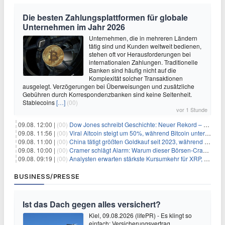
Die besten Zahlungsplattformen für globale
Unternehmen im Jahr 2026
Unternehmen, die in mehreren Ländern
tätig sind und Kunden weltweit bedienen,
stehen oft vor Herausforderungen bei
internationalen Zahlungen. Traditionelle
Banken sind häufig nicht auf die
Komplexität solcher Transaktionen
ausgelegt. Verzögerungen bei Überweisungen und zusätzliche
Gebühren durch Korrespondenzbanken sind keine Seltenheit.
Stablecoins
[…]
(00)
vor 1 Stunde
09.08. 12:00 |
(00)
Dow Jones schreibt Geschichte: Neuer Rekord – und Amazon knackt die nächste Billionen-Marke
09.08. 11:56 |
(00)
Viral Altcoin steigt um 50%, während Bitcoin unter $65.000 fällt
09.08. 11:00 |
(00)
China tätigt größten Goldkauf seit 2023, während Goldpreis um 8% steigt
09.08. 10:00 |
(00)
Cramer schlägt Alarm: Warum dieser Börsen-Crash die beste Einstiegschance seit Monaten ist
09.08. 09:19 |
(00)
Analysten erwarten stärkste Kursumkehr für XRP, während Polymarket skeptisch bleibt
BUSINESS/PRESSE
Ist das Dach gegen alles versichert?
Kiel, 09.08.2026 (lifePR) - Es klingt so
einfach: Versicherungsvertrag