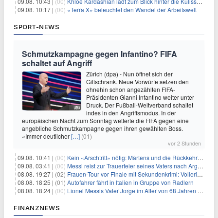
09.08. 10:43 |
(00)
Khloé Kardashian lädt zum Blick hinter die Kulissen ihres Freundeskreises
09.08. 10:17 |
(00)
«Terra X» beleuchtet den Wandel der Arbeitswelt
SPORT-NEWS
Schmutzkampagne gegen Infantino? FIFA
schaltet auf Angriff
Zürich (dpa) - Nun öffnet sich der
Giftschrank. Neue Vorwürfe setzen den
ohnehin schon angezählten FIFA-
Präsidenten Gianni Infantino weiter unter
Druck. Der Fußball-Weltverband schaltet
indes in den Angriffsmodus. In der
europäischen Nacht zum Sonntag wetterte die FIFA gegen eine
angebliche Schmutzkampagne gegen ihren gewählten Boss.
«Immer deutlicher
[…]
(01)
vor 2 Stunden
09.08. 10:41 |
(00)
Kein «Arschtritt» nötig: Märtens und die Rückkehr nach Paris
09.08. 03:41 |
(00)
Messi reist zur Trauerfeier seines Vaters nach Argentinien
08.08. 19:27 |
(02)
Frauen-Tour vor Finale mit Sekundenkrimi: Vollering in Gelb
08.08. 18:25 |
(01)
Autofahrer fährt in Italien in Gruppe von Radlern
08.08. 18:24 |
(00)
Lionel Messis Vater Jorge im Alter von 68 Jahren gestorben
FINANZNEWS