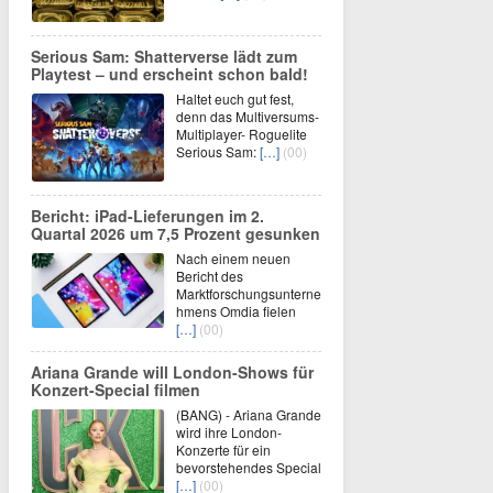
Serious Sam: Shatterverse lädt zum
Playtest – und erscheint schon bald!
Haltet euch gut fest,
denn das Multiversums-
Multiplayer- Roguelite
Serious Sam:
[…]
(00)
Bericht: iPad-Lieferungen im 2.
Quartal 2026 um 7,5 Prozent gesunken
Nach einem neuen
Bericht des
Marktforschungsunterne
hmens Omdia fielen
[…]
(00)
Ariana Grande will London-Shows für
Konzert-Special filmen
(BANG) - Ariana Grande
wird ihre London-
Konzerte für ein
bevorstehendes Special
[…]
(00)