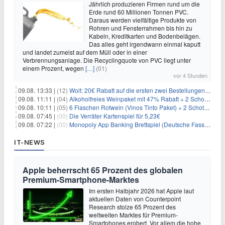
Jährlich produzieren Firmen rund um die
Erde rund 60 Millionen Tonnen PVC.
Daraus werden vielfältige Produkte von
Rohren und Fensterrahmen bis hin zu
Kabeln, Kreditkarten und Bodenbelägen.
Das alles geht irgendwann einmal kaputt
und landet zumeist auf dem Müll oder in einer
Verbrennungsanlage. Die Recyclingquote von PVC liegt unter
einem Prozent, wegen
[…]
(01)
vor 4 Stunden
09.08. 13:33 |
(12)
Wolt: 20€ Rabatt auf die ersten zwei Bestellungen für Neukunden
09.08. 11:11 |
(04)
Alkoholfreies Weinpaket mit 47% Rabatt + 2 Schott Zwiesel Gläser GRATIS für 29,99€
09.08. 10:11 |
(05)
6 Flaschen Rotwein (Vinos Tinto Paket) + 2 Schott Zwiesel Gläser für 25,99€ inkl. Versand
09.08. 07:45 |
(00)
Die Verräter Kartenspiel für 5,23€
09.08. 07:22 |
(00)
Monopoly App Banking Brettspiel (Deutsche Fassung) für 9,84€
IT-NEWS
Apple beherrscht 65 Prozent des globalen
Premium-Smartphone-Marktes
Im ersten Halbjahr 2026 hat Apple laut
aktuellen Daten von Counterpoint
Research stolze 65 Prozent des
weltweiten Marktes für Premium-
Smartphones erobert. Vor allem die hohe