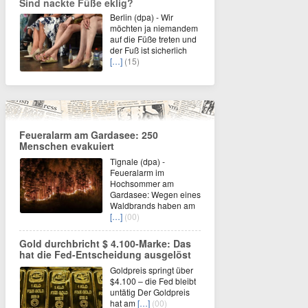
Sind nackte Füße eklig?
Berlin (dpa) - Wir
möchten ja niemandem
auf die Füße treten und
der Fuß ist sicherlich
[…]
(15)
Feueralarm am Gardasee: 250
Menschen evakuiert
Tignale (dpa) -
Feueralarm im
Hochsommer am
Gardasee: Wegen eines
Waldbrands haben am
[…]
(00)
Gold durchbricht $ 4.100-Marke: Das
hat die Fed-Entscheidung ausgelöst
Goldpreis springt über
$4.100 – die Fed bleibt
untätig Der Goldpreis
hat am
[…]
(00)