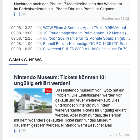
Nachfrage nach der iPhone 17 Modellreihe trieb das Wachstum
im Berichtszeitraum an. iPhone führt das Premium-Segment
[…]
(00)
Gestern um 13:02
09.08. 13:22 |
(00)
WOW Filme & Serien + Apple TV für 9,95€/Monat // Alles von WOW (Filme, Serien, Live-Sport) für 34,97€/Monat
09.08. 13:00 |
(00)
10 Frauenmagazine im Prämienabo (12 Monate) mit Prämien bis zu 225€
09.08. 12:25 |
(00)
quiron: 120€ Prämie für 12 Monate Sparplan (ab 100€/Monat)
09.08. 11:00 |
(00)
Einhell Benzin-Kettensäge GC-PC 1435 I TC Set für 99,99€
09.08. 10:30 |
(00)
Silvercrest SHLFS 2200 A1 Heißluftfritteuse für 79,99€ – Grill & Räucherfunktion
GAMING-NEWS
Nintendo Museum: Tickets könnten für
ungültig erklärt werden!
Das Nintendo Museum von Kyoto hat ein
Problem. Die Eintrittskarten werden von
gekauft und teuer weiterverkauft. Dies
unterbindet Nintendo nun indem
weiterverkaufte Tickets für ungültig erklärt
werden. Aber nicht nur das, die Person
mit dem woanders gekauften Ticket kann für das Museum
dauerhaft gesperrt werden. Nintendo warnt Besucher Das
[…]
(00)
vor 1 Stunde