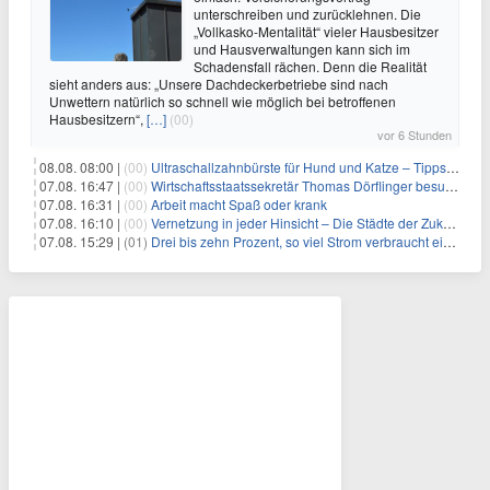
unterschreiben und zurücklehnen. Die
„Vollkasko-Mentalität“ vieler Hausbesitzer
und Hausverwaltungen kann sich im
Schadensfall rächen. Denn die Realität
sieht anders aus: „Unsere Dachdeckerbetriebe sind nach
Unwettern natürlich so schnell wie möglich bei betroffenen
Hausbesitzern“,
[…]
(00)
vor 6 Stunden
08.08. 08:00 |
(00)
Ultraschallzahnbürste für Hund und Katze – Tipps zur erfolgreichen Eingewöhnung
07.08. 16:47 |
(00)
Wirtschaftsstaatssekretär Thomas Dörflinger besucht Handwerksbetrieb im Kammerbezirk Freiburg
07.08. 16:31 |
(00)
Arbeit macht Spaß oder krank
07.08. 16:10 |
(00)
Vernetzung in jeder Hinsicht – Die Städte der Zukunft sind grün-blau
07.08. 15:29 |
(01)
Drei bis zehn Prozent, so viel Strom verbraucht ein Aufzug im Gebäude