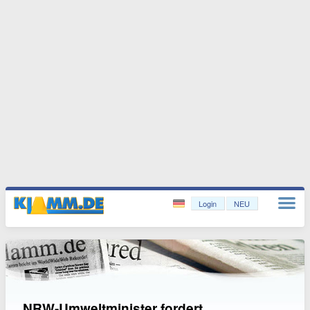
Login
NEU
NRW-Umweltminister fordert