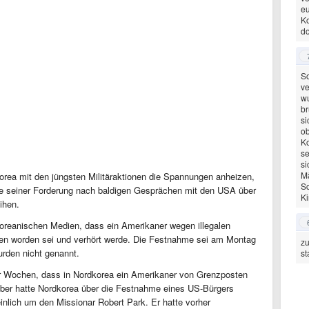
eu
Ko
do
So
ve
w
br
si
ob
Ko
se
si
Mä
orea mit den jüngsten Militäraktionen die Spannungen anheizen,
Sc
e seiner Forderung nach baldigen Gesprächen mit den USA über
Ki
ihen.
koreanischen Medien, dass ein Amerikaner wegen illegalen
men worden sei und verhört werde. Die Festnahme sei am Montag
zu
urden nicht genannt.
st
er Wochen, dass in Nordkorea ein Amerikaner von Grenzposten
mber hatte Nordkorea über die Festnahme eines US-Bürgers
inlich um den Missionar Robert Park. Er hatte vorher