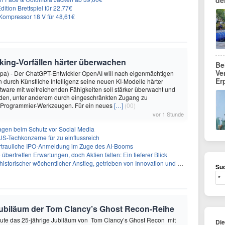
de
ition Brettspiel für 22,77€
ompressor 18 V für 48,61€
king-Vorfällen härter überwachen
Be
Ve
dpa) - Der ChatGPT-Entwickler OpenAI will nach eigenmächtigen
Er
 durch Künstliche Intelligenz seine neuen KI-Modelle härter
oftware mit weitreichenden Fähigkeiten soll stärker überwacht und
den, unter anderem durch eingeschränkten Zugang zu
 Programmier-Werkzeugen. Für ein neues
[…]
(00)
vor 1 Stunde
sagen beim Schutz vor Social Media
US-Techkonzerne für zu einflussreich
vertrauliche IPO-Anmeldung im Zuge des AI-Booms
bertreffen Erwartungen, doch Aktien fallen: Ein tieferer Blick
storischer wöchentlicher Anstieg, getrieben von Innovation und Marktnachfrage
Suc
e Jubiläum der Tom Clancy’s Ghost Recon-Reihe
heute das 25-jährige Jubiläum von Tom Clancy’s Ghost Recon mit
Di