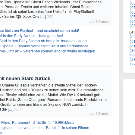
n Titel-Update für Ghost Recon Wildlands , der Rückkehr des
0
en Predator -Events und weiteren Inhalten. Ghost Recon
0
ites ist ab sofort kostenlos über Ubisoft+, für PlayStation5,
0
box Series X|S, Xbox One
[…]
(00)
0
0
vor 7 Stunden
0
se lädt zum Playtest – und erscheint schon bald!
Let
t in den Early Access – bald gehts los!
0
Start in den Early Access ab heute im feudalen Japan
0
ues Update – Bloober verbessert Grafik und Performance
3
3
evel-Limit an – Veteranen können endlich weiter aufsteigen
2
2
2
mit neuen Stars zurück
 Charlie Gillespie verstärken die zweite Staffel der Hockey-
 Deutschland bei HBO Max zu sehen sein wird. Die romantische
d Rivalry erhält eine zweite Staffel. Wie Sky UK bekannt gab,
achel Reids „Game Changers“-Romanen basierende Produktion im
 Großbritannien und Irland zu Sky und NOW zurück. In
d die
[…]
(00)
vor 9 Stunden
& Filme, Paramount+ & Netflix für 19,99€/Monat
gisseur liebt vor allem die 'Banalität' in seinen Filmen
ts