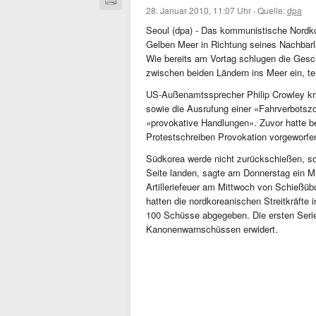
28. Januar 2010, 11:07 Uhr
·
Quelle:
dpa
Seoul (dpa) - Das kommunistische Nordko
Gelben Meer in Richtung seines Nachbar
Wie bereits am Vortag schlugen die Gesc
zwischen beiden Ländern ins Meer ein, te
US-Außenamtssprecher Philip Crowley kriti
sowie die Ausrufung einer «Fahrverbotszo
«provokative Handlungen». Zuvor hatte 
Protestschreiben Provokation vorgeworfe
Südkorea werde nicht zurückschießen, s
Seite landen, sagte am Donnerstag ein Mi
Artilleriefeuer am Mittwoch von Schießü
hatten die nordkoreanischen Streitkräft
100 Schüsse abgegeben. Die ersten Seri
Kanonenwarnschüssen erwidert.