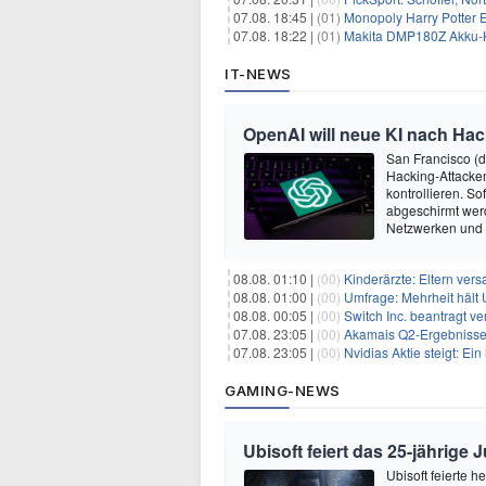
07.08. 18:45 |
(01)
Monopoly Harry Potter Ed
07.08. 18:22 |
(01)
Makita DMP180Z Akku-K
IT-NEWS
OpenAI will neue KI nach Hac
San Francisco (
Hacking-Attacken
kontrollieren. S
abgeschirmt wer
Netzwerken und
08.08. 01:10 |
(00)
Kinderärzte: Eltern ver
08.08. 01:00 |
(00)
Umfrage: Mehrheit hält 
08.08. 00:05 |
(00)
Switch Inc. beantragt 
07.08. 23:05 |
(00)
Akamais Q2-Ergebnisse ü
07.08. 23:05 |
(00)
Nvidias Aktie steigt: Ein hi
GAMING-NEWS
Ubisoft feiert das 25-jährig
Ubisoft feierte 