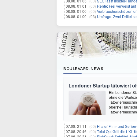
08.08. 01:05 |
(00)
SEC lässt Insider-Hand
08.08. 01:01 |
(00)
Rente: Frei verweist au
08.08. 01:00 |
(00)
Verbraucherschützer fo
08.08. 01:00 |
(03)
Umfrage: Zwei Drittel s
BOULEVARD-NEWS
Londoner Startup tätowiert o
Ein Londoner Sta
ohne die Warteze
Tätowiermaschine 
oberste Hautschi
Tätowiermaschine
07.08. 21:11 |
(00)
Hitster Film- und Serie
07.08. 20:46 |
(00)
Tefal OptiGrill 4in1 XL
07.08. 20:31 |
(00)
PickSport: Schöffel, No