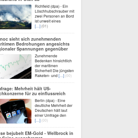
Richfield (dpa) - Ein
Löschhubschrauber mit
zwei Personen an Bord
ist unweit eines
[…]
(01)
noc sieht sich zunehmenden
ritimen Bedrohungen angesichts
gionaler Spannungen gegenüber
Zunehmende
Bedenken hinsichtlich
der maritimen
Sicherheit Die jüngsten
Raketen- und
[…]
(00)
frage: Mehrheit hält US-
chkonzerne für zu einflussreich
Berlin (dpa) - Eine
deutliche Mehrheit der
Deutschen hält laut
einer Umfrage den
[…]
(00)
se bejubelt EM-Gold - Wellbrock in