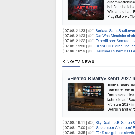
einem kostenlose
bei Fans beliebt
Wildlands: Last R
PlayStation4, X
07.08. 21:23 |
(00)
Serious Sam: Shatterver
07.08. 21:23 |
(00)
Car Was Simulator starte
07.08. 21:22 |
(00)
Expeditions: Samurai – 
07.08. 19:30 |
(00)
Silent Hill 2 erhält ne
07.08. 18:59 |
(00)
Helldivers 2 hebt das L
KINO/TV-NEWS
«Heated Rivalry» kehrt 2027 
Justice Smith und
Romanze, die in
Dramaserie Heate
kehrt die auf R
Frühjahr 2027 in
Deutschland wir
07.08. 19:11 |
(02)
Sky Deal – z.B. Serien 
07.08. 17:00 |
(00)
'September Afternoon'-Re
07.08. 13:35 |
(00)
Für Starz geht es abwär