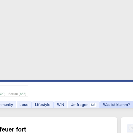
622
) · Forum (
857
)
munity
Lose
Lifestyle
WIN
Umfragen
Was ist klamm?
$$
feuer fort
1