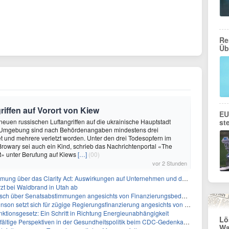
Re
Üb
riffen auf Vorort von Kiew
EU
 neuen russischen Luftangriffen auf die ukrainische Hauptstadt
st
 Umgebung sind nach Behördenangaben mindestens drei
 und mehrere verletzt worden. Unter den drei Todesopfern im
 Browary sei auch ein Kind, schrieb das Nachrichtenportal «The
t» unter Berufung auf Kiews
[…]
(00)
vor 2 Stunden
ber das Clarity Act: Auswirkungen auf Unternehmen und das Vertrauen der Investoren
zt bei Waldbrand in Utah ab
sch über Senatsabstimmungen angesichts von Finanzierungsbedenken
etzt sich für zügige Regierungsfinanzierung angesichts von Shutdown-Risiken ein
ktionsgesetz: Ein Schritt in Richtung Energieunabhängigkeit
Lö
elfältige Perspektiven in der Gesundheitspolitik beim CDC-Gedenkakt ein
Wa