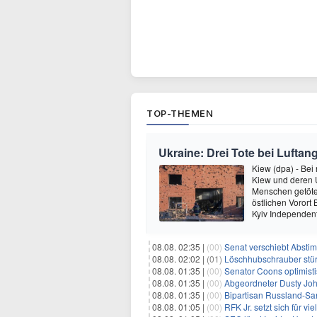
TOP-THEMEN
Ukraine: Drei Tote bei Luftang
Kiew (dpa) - Bei
Kiew und deren
Menschen getötet
östlichen Vorort
Kyiv Independen
08.08. 02:35 |
(00)
Senat verschiebt Abstimmung ü
08.08. 02:02 |
(01)
Löschhubschrauber stür
08.08. 01:35 |
(00)
Senator Coons optimisti
08.08. 01:35 |
(00)
Abgeordneter Dusty Johnson s
08.08. 01:35 |
(00)
Bipartisan Russland-San
08.08. 01:05 |
(00)
RFK Jr. setzt sich für vi