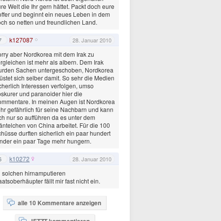
re Welt die Ihr gern hättet. Packt doch eure
ffer und beginnt ein neues Leben in dem
ch so netten und freundlichen Land.
k127087
7
28. Januar 2010
rry aber Nordkorea mit dem Irak zu
rgleichen ist mehr als albern. Dem Irak
urden Sachen untergeschoben, Nordkorea
üstet sich selber damit. So sehr die Medien
cherlich Interessen verfolgen, umso
skurer und paranoider hier die
mmentare. In meinen Augen ist Nordkorea
hr gefährlich für seine Nachbarn und kann
ch nur so aufführen da es unter dem
ntelchen von China arbeitet. Für die 100
hüsse durften sicherlich ein paar hundert
nder ein paar Tage mehr hungern.
k10272
6
28. Januar 2010
 solchen hirnamputieren
aatsoberhäupter fällt mir fast nicht ein.
alle 10 Kommentare anzeigen