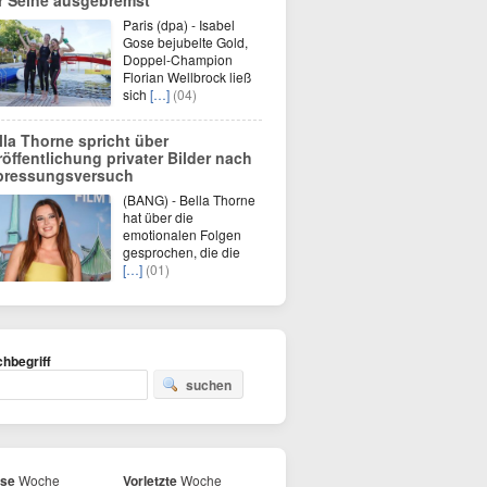
r Seine ausgebremst
Paris (dpa) - Isabel
Gose bejubelte Gold,
Doppel-Champion
Florian Wellbrock ließ
sich
[…]
(04)
lla Thorne spricht über
röffentlichung privater Bilder nach
pressungsversuch
(BANG) - Bella Thorne
hat über die
emotionalen Folgen
gesprochen, die die
[…]
(01)
hbegriff
suchen
ese
Woche
Vorletzte
Woche