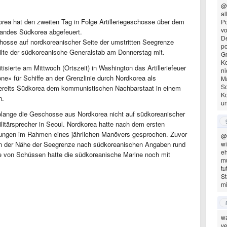
@
al
rea hat den zweiten Tag in Folge Artilleriegeschosse über dem
Po
vo
landes Südkorea abgefeuert.
De
hosse auf nordkoreanischer Seite der umstritten Seegrenze
po
ilte der südkoreanische Generalstab am Donnerstag mit.
Gr
Ko
sierte am Mittwoch (Ortszeit) in Washington das Artilleriefeuer
ni
ne» für Schiffe an der Grenzlinie durch Nordkorea als
Ma
So
bereits Südkorea dem kommunistischen Nachbarstaat in einem
K
n.
un
olange die Geschosse aus Nordkorea nicht auf südkoreanischer
litärsprecher in Seoul. Nordkorea hatte nach dem ersten
bungen im Rahmen eines jährlichen Manövers gesprochen. Zuvor
@
e in der Nähe der Seegrenze nach südkoreanischen Angaben rund
wi
eh
e von Schüssen hatte die südkoreanische Marine noch mit
mu
tu
St
mi
wa
ve