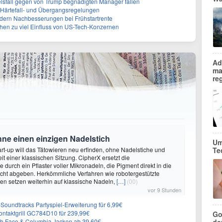
elsfall gegen von Trump begnadigten Manager fallen
f Härtefall- und Übergangsregelungen
rdern Nachbesserungen bei Frühstartrente
ehen zu viel Einfluss von US-Tech-Konzernen
Ad
ma
re
hne einen einzigen Nadelstich
Um
rt-up will das Tätowieren neu erfinden, ohne Nadelstiche und
Te
it einer klassischen Sitzung. CipherX ersetzt die
durch ein Pflaster voller Mikronadeln, die Pigment direkt in die
cht abgeben. Herkömmliche Verfahren wie robotergestützte
n setzen weiterhin auf klassische Nadeln,
[…]
(00)
vor 9 Stunden
n-Soundtracks Partyspiel-Erweiterung für 6,99€
 Kontaktgrill GC784D10 für 239,99€
Go
rth Face & Columbia Jacken ab 39,60€