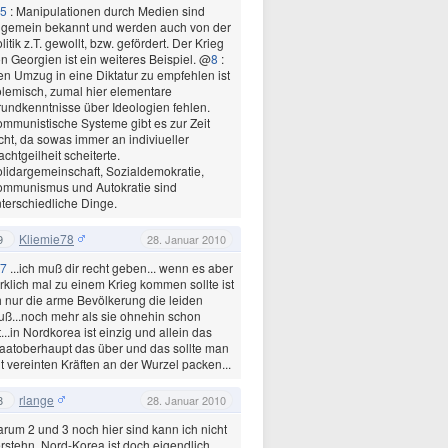
5
: Manipulationen durch Medien sind
lgemein bekannt und werden auch von der
litik z.T. gewollt, bzw. gefördert. Der Krieg
n Georgien ist ein weiteres Beispiel. @
8
:
n Umzug in eine Diktatur zu empfehlen ist
lemisch, zumal hier elementare
undkenntnisse über Ideologien fehlen.
mmunistische Systeme gibt es zur Zeit
cht, da sowas immer an indiviueller
chtgeilheit scheiterte.
lidargemeinschaft, Sozialdemokratie,
ommunismus und Autokratie sind
terschiedliche Dinge.
Kliemie78
9
28. Januar 2010
7
...ich muß dir recht geben... wenn es aber
rklich mal zu einem Krieg kommen sollte ist
 nur die arme Bevölkerung die leiden
ß...noch mehr als sie ohnehin schon
t...in Nordkorea ist einzig und allein das
aatoberhaupt das über und das sollte man
t vereinten Kräften an der Wurzel packen...
rlange
8
28. Januar 2010
rum 2 und 3 noch hier sind kann ich nicht
rstehn. Nord-Korea ist doch eigendlich