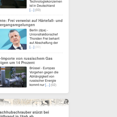
Technologiekonzernen
ist in Deutschland
[…]
(03)
nte: Frei verweist auf Härtefall- und
ergangsregelungen
Berlin (dpa) -
Unionsfraktionschef
Thorsten Frei beharrt
auf Abschaffung der
[…]
(00)
-Importe von russischem Gas
eigen um 14 Prozent
Brüssel - Europas
Vorgehen gegen die
Abhängigkeit von
russischer Energie
kommt nur
[…]
(02)
schhubschrauber stürzt bei
ldbrand in Utah ab