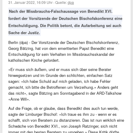
31. Januar 2022, 16:09 Uhr
·
Quelle:
dpa
Nach der Missbrauchs-Falschaussage von Benedikt XVI.
fordert der Vorsitzende der Deutschen Bischofskonferenz eine
Entschuldigung. Die Politik betont, die Aufarbeitung sei auch
Sache der Justiz.
Berlin (dpa) - Der Vorsitzende der Deutschen Bischofskonferenz,
Georg Bätzing, hat von dem emeritierten Papst Benedikt eine
Entschuldigung für sein Verhalten im Missbrauchsskandal der
katholischen Kirche gefordert.
«Er muss sich äußern, und er muss sich über seine Berater
hinwegsetzen und im Grunde den schlichten, einfachen Satz
sagen: «Ich habe Schuld auf mich geladen, ich habe Fehler
gemacht, ich bitte die Betroffenen um Verzeihung.» Anders geht
das nicht», sagte Bätzing am Sonntagabend in der ARD-Talkshow
«Anne Will».
Auf die Frage, ob er glaube, dass Benedikt dies auch tun werde,
sagte der Limburger Bischof: «Ich traue es ihm zu - wenn er es
schafft, sich von Beratern zu distanzieren. Das ist nun wirklich eine
Schwäche von Benedikt XVI., von Joseph Ratzinger, sich nicht
immer mit den besten Beratern zu umgeben.» Diese Kritik dürfte