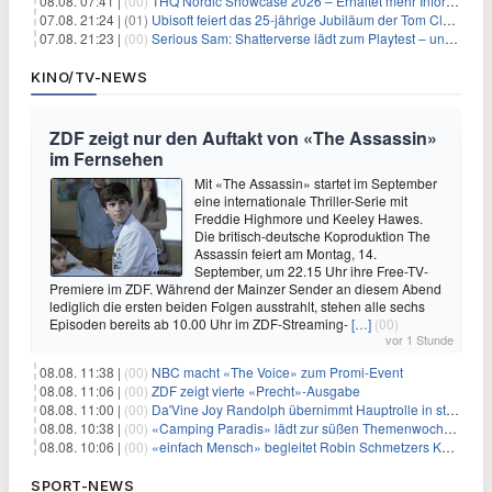
08.08. 07:41 |
(00)
THQ Nordic Showcase 2026 – Erhaltet mehr Informationen
07.08. 21:24 |
(01)
Ubisoft feiert das 25-jährige Jubiläum der Tom Clancy’s Ghost Recon-Reihe
07.08. 21:23 |
(00)
Serious Sam: Shatterverse lädt zum Playtest – und erscheint schon bald!
KINO/TV-NEWS
ZDF zeigt nur den Auftakt von «The Assassin»
im Fernsehen
Mit «The Assassin» startet im September
eine internationale Thriller-Serie mit
Freddie Highmore und Keeley Hawes.
Die britisch-deutsche Koproduktion The
Assassin feiert am Montag, 14.
September, um 22.15 Uhr ihre Free-TV-
Premiere im ZDF. Während der Mainzer Sender an diesem Abend
lediglich die ersten beiden Folgen ausstrahlt, stehen alle sechs
Episoden bereits ab 10.00 Uhr im ZDF-Streaming-
[…]
(00)
vor 1 Stunde
08.08. 11:38 |
(00)
NBC macht «The Voice» zum Promi-Event
08.08. 11:06 |
(00)
ZDF zeigt vierte «Precht»-Ausgabe
08.08. 11:00 |
(00)
Da'Vine Joy Randolph übernimmt Hauptrolle in starbesetzter schwarzer Komödie
08.08. 10:38 |
(00)
«Camping Paradis» lädt zur süßen Themenwoche ein
08.08. 10:06 |
(00)
«einfach Mensch» begleitet Robin Schmetzers Kampf gegen eine seltene Krankheit
SPORT-NEWS