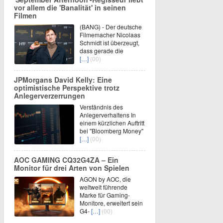
vor allem die 'Banalität' in seinen
Filmen
(BANG) - Der deutsche
Filmemacher Nicolaas
Schmidt ist überzeugt,
dass gerade die
[…]
(00)
JPMorgans David Kelly: Eine
optimistische Perspektive trotz
Anlegerverzerrungen
Verständnis des
Anlegerverhaltens In
einem kürzlichen Auftritt
bei "Bloomberg Money"
[…]
(00)
AOC GAMING CQ32G4ZA – Ein
Monitor für drei Arten von Spielen
AGON by AOC, die
weltweit führende
Marke für Gaming-
Monitore, erweitert sein
G4-
[…]
(00)