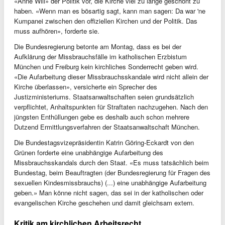
«Anne Will» der Politik vor, die Kirche viel zu lange geschont zu
haben. «Wenn man es bösartig sagt, kann man sagen: Da war 'ne
Kumpanei zwischen den offiziellen Kirchen und der Politik. Das
muss aufhören», forderte sie.
Die Bundesregierung betonte am Montag, dass es bei der
Aufklärung der Missbrauchsfälle im katholischen Erzbistum
München und Freiburg kein kirchliches Sonderrecht geben wird.
«Die Aufarbeitung dieser Missbrauchsskandale wird nicht allein der
Kirche überlassen», versicherte ein Sprecher des
Justizministeriums. Staatsanwaltschaften seien grundsätzlich
verpflichtet, Anhaltspunkten für Straftaten nachzugehen. Nach den
jüngsten Enthüllungen gebe es deshalb auch schon mehrere
Dutzend Ermittlungsverfahren der Staatsanwaltschaft München.
Die Bundestagsvizepräsidentin Katrin Göring-Eckardt von den
Grünen forderte eine unabhängige Aufarbeitung des
Missbrauchsskandals durch den Staat. «Es muss tatsächlich beim
Bundestag, beim Beauftragten (der Bundesregierung für Fragen des
sexuellen Kindesmissbrauchs) (...) eine unabhängige Aufarbeitung
geben.» Man könne nicht sagen, das sei in der katholischen oder
evangelischen Kirche geschehen und damit gleichsam extern.
Kritik am kirchlichen Arbeitsrecht