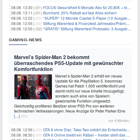
08.08. 13:30 |
(01)
FOCUS Gesundheit 6-Monats-Abo für 20,80€ + bis zu 20€ Prämie
08.08. 13:11 |
(01)
Burnhard: 20% Rabatt auf fast Alles sichern
08.08. 12:22 |
(00)
*SUPER* 12 Monate Capital E-Paper (12 Ausgaben) für NUR 7€ (statt 80,04€)
08.08. 12:05 |
(00)
Stiftung Warentest & Finanztest Jahresabo/Prämienabo für 35€ + Buchprämie
08.08. 12:00 |
(02)
*GRATIS* Stiftung Warentest Probeabo: 3 Ausgaben gratis im Wert von 25,20€
GAMING-NEWS
Marvel’s Spider-Man 2 bekommt
überraschendes PS5-Update mit gewünschter
Komfortfunktion
Marvel’s Spider-Man 2 erhält ein neues
Update für die PlayStation 5. Insomniac
Games hat Patch 1.005 veröffentlicht und
damit nicht nur neue Inhalte hinzugefügt,
sondern auch eine von Spielern
gewünschte Funktion umgesetzt.
Gleichzeitig profitieren Besitzer einer PS5 Pro von weiteren
technischen Verbesserungen. Neue Anzüge für Peter Parker Eine
[…]
(00)
vor 4 Minuten
08.08. 12:56 |
(00)
GTA 6 ohne Disc: Take-Two erklärt die Entscheidung für Download-Codes
08.08. 08:30 |
(00)
GTA 6 Online bleibt ein Rätsel – Insider stellt das neue Gerücht klar