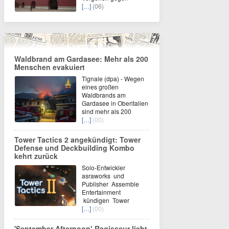
[…]
(06)
Waldbrand am Gardasee: Mehr als 200
Menschen evakuiert
Tignale (dpa) - Wegen
eines großen
Waldbrands am
Gardasee in Oberitalien
sind mehr als 200
[…]
(00)
Tower Tactics 2 angekündigt: Tower
Defense und Deckbuilding Kombo
kehrt zurück
Solo-Entwickler
asraworks und
Publisher Assemble
Entertainment
kündigen Tower
[…]
(00)
'September Afternoon'-Regisseur liebt