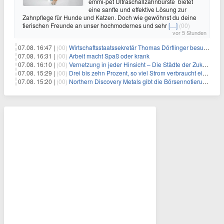
emmi-pet Ultraschallzahnbürste bietet
eine sanfte und effektive Lösung zur
Zahnpflege für Hunde und Katzen. Doch wie gewöhnst du deine
tierischen Freunde an unser hochmodernes und sehr
[…]
(00)
vor 5 Stunden
07.08. 16:47 |
(00)
Wirtschaftsstaatssekretär Thomas Dörflinger besucht Handwerksbetrieb im Kammerbezirk Freiburg
07.08. 16:31 |
(00)
Arbeit macht Spaß oder krank
07.08. 16:10 |
(00)
Vernetzung in jeder Hinsicht – Die Städte der Zukunft sind grün-blau
07.08. 15:29 |
(00)
Drei bis zehn Prozent, so viel Strom verbraucht ein Aufzug im Gebäude
07.08. 15:20 |
(00)
Northern Discovery Metals gibt die Börsennotierung an der Frankfurter Wertpapierbörse bekannt