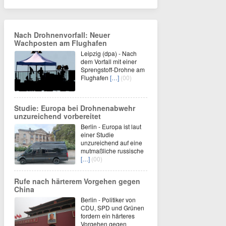
Nach Drohnenvorfall: Neuer
Wachposten am Flughafen
Leipzig (dpa) - Nach
dem Vorfall mit einer
Sprengstoff-Drohne am
Flughafen
[…]
(00)
Studie: Europa bei Drohnenabwehr
unzureichend vorbereitet
Berlin - Europa ist laut
einer Studie
unzureichend auf eine
mutmaßliche russische
[…]
(00)
Rufe nach härterem Vorgehen gegen
China
Berlin - Politiker von
CDU, SPD und Grünen
fordern ein härteres
Vorgehen gegen