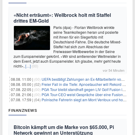
«Nicht erträumt»: Wellbrock holt mit Staffel
drittes EM-Gold
Paris (dpa) - Florian Wellbrock winkte
seine Teamkollegen heran und posierte
mit ihnen für ein Siegerfoto mit
Deutschland-Fahne. Die deutsche Mixed-
Staffel hat sich zum Abschluss der
Freiwasser-Wettbewerbe in der Seine
zum Europameister gekrönt. «Wir sind amtierender Weltmeister in
dem Event, jetzt auch Europameister. Ich glaube, mehr geht heute
nicht»,
[…]
(00)
vor 54 Minuten
08.08. 11:00 |
(00)
UEFA bestätigt Zahlungen an Ex-Mitarbeiterin von Infantino
08.08. 05:00 |
(02)
Freier Fall in die Tiefe: Apnoetaucher will Rekord brechen
07.08. 22:05 |
(00)
PGA Tour bleibt standhaft gegen LIV Golf Fusion in einem sich wandelnden Sportumfeld
07.08. 21:06 |
(00)
PGA Tour-CEO weist Gespräche über eine Fusion mit LIV Golf zurück und bekräftigt die Wettbewerbslandschaft
07.08. 17:59 |
(04)
Polnische Fahrerin siegt am Mont Ventoux und holt Tour-Gelb
FINANZNEWS
Bitcoin kämpft um die Marke von $65.000, Pi
Network gewinnt an Unterstützung