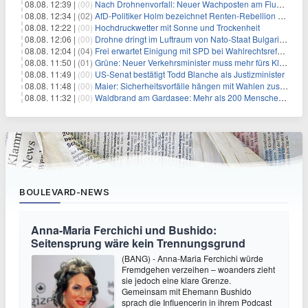
08.08. 12:39 |
(00)
Nach Drohnenvorfall: Neuer Wachposten am Flughafen
08.08. 12:34 |
(02)
AfD-Politiker Holm bezeichnet Renten-Rebellion als "Rollenspiel"
08.08. 12:22 |
(00)
Hochdruckwetter mit Sonne und Trockenheit
08.08. 12:06 |
(00)
Drohne dringt im Luftraum von Nato-Staat Bulgarien ein
08.08. 12:04 |
(04)
Frei erwartet Einigung mit SPD bei Wahlrechtsreform
08.08. 11:50 |
(01)
Grüne: Neuer Verkehrsminister muss mehr fürs Klima tun
08.08. 11:49 |
(00)
US-Senat bestätigt Todd Blanche als Justizminister
08.08. 11:48 |
(00)
Maier: Sicherheitsvorfälle hängen mit Wahlen zusammen
08.08. 11:32 |
(00)
Waldbrand am Gardasee: Mehr als 200 Menschen evakuiert
BOULEVARD-NEWS
Anna-Maria Ferchichi und Bushido:
Seitensprung wäre kein Trennungsgrund
(BANG) - Anna-Maria Ferchichi würde
Fremdgehen verzeihen – woanders zieht
sie jedoch eine klare Grenze.
Gemeinsam mit Ehemann Bushido
sprach die Influencerin in ihrem Podcast