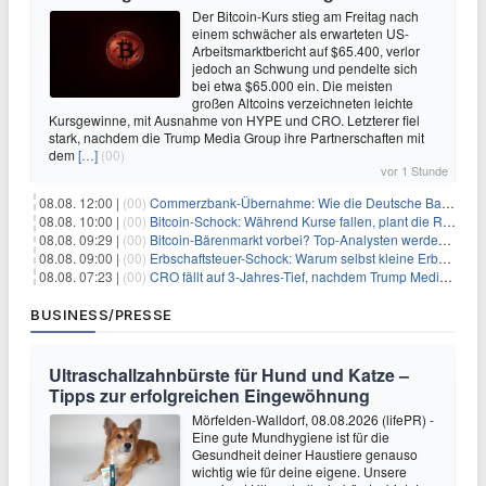
Der Bitcoin-Kurs stieg am Freitag nach
einem schwächer als erwarteten US-
Arbeitsmarktbericht auf $65.400, verlor
jedoch an Schwung und pendelte sich
bei etwa $65.000 ein. Die meisten
großen Altcoins verzeichneten leichte
Kursgewinne, mit Ausnahme von HYPE und CRO. Letzterer fiel
stark, nachdem die Trump Media Group ihre Partnerschaften mit
dem
[…]
(00)
vor 1 Stunde
08.08. 12:00 |
(00)
Commerzbank-Übernahme: Wie die Deutsche Bank im Schatten zum großen Gewinner wird
08.08. 10:00 |
(00)
Bitcoin-Schock: Während Kurse fallen, plant die Regierung die Steuer-Bombe
08.08. 09:29 |
(00)
Bitcoin-Bärenmarkt vorbei? Top-Analysten werden optimistisch, aber die Geschichte sagt etwas anderes
08.08. 09:00 |
(00)
Erbschaftsteuer-Schock: Warum selbst kleine Erbschaften den Fiskus Millionen kosten
08.08. 07:23 |
(00)
CRO fällt auf 3-Jahres-Tief, nachdem Trump Media zwei große Crypto.com-Deals storniert
BUSINESS/PRESSE
Ultraschallzahnbürste für Hund und Katze –
Tipps zur erfolgreichen Eingewöhnung
Mörfelden-Walldorf, 08.08.2026 (lifePR) -
Eine gute Mundhygiene ist für die
Gesundheit deiner Haustiere genauso
wichtig wie für deine eigene. Unsere