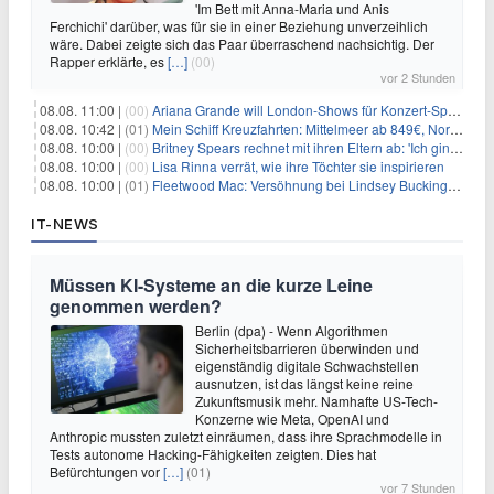
'Im Bett mit Anna-Maria und Anis
Ferchichi' darüber, was für sie in einer Beziehung unverzeihlich
wäre. Dabei zeigte sich das Paar überraschend nachsichtig. Der
Rapper erklärte, es
[…]
(00)
vor 2 Stunden
08.08. 11:00 |
(00)
Ariana Grande will London-Shows für Konzert-Special filmen
08.08. 10:42 |
(01)
Mein Schiff Kreuzfahrten: Mittelmeer ab 849€, Norwegen ab 999€ p.P.
08.08. 10:00 |
(00)
Britney Spears rechnet mit ihren Eltern ab: 'Ich ging zwei Monate lang auf die Knie und weinte'
08.08. 10:00 |
(00)
Lisa Rinna verrät, wie ihre Töchter sie inspirieren
08.08. 10:00 |
(01)
Fleetwood Mac: Versöhnung bei Lindsey Buckingham und Stevie Nicks
IT-NEWS
Müssen KI-Systeme an die kurze Leine
genommen werden?
Berlin (dpa) - Wenn Algorithmen
Sicherheitsbarrieren überwinden und
eigenständig digitale Schwachstellen
ausnutzen, ist das längst keine reine
Zukunftsmusik mehr. Namhafte US-Tech-
Konzerne wie Meta, OpenAI und
Anthropic mussten zuletzt einräumen, dass ihre Sprachmodelle in
Tests autonome Hacking-Fähigkeiten zeigten. Dies hat
Befürchtungen vor
[…]
(01)
vor 7 Stunden