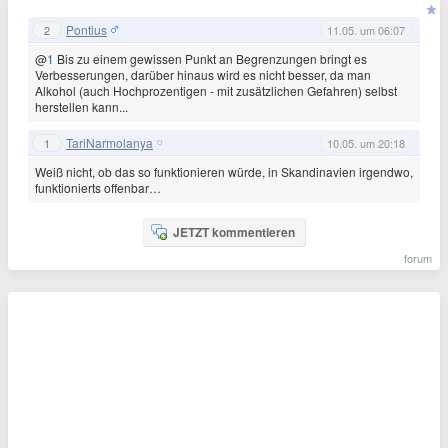
Pontius
2
11.05. um 06:07
@
1
Bis zu einem gewissen Punkt an Begrenzungen bringt es
Verbesserungen, darüber hinaus wird es nicht besser, da man
Alkohol (auch Hochprozentigen - mit zusätzlichen Gefahren) selbst
herstellen kann...
TariNarmolanya
1
10.05. um 20:18
Weiß nicht, ob das so funktionieren würde, in Skandinavien irgendwo,
funktionierts offenbar…
JETZT kommentieren
forum