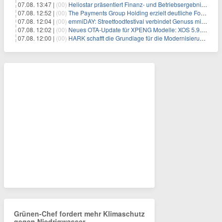
07.08. 13:47 |
(00)
Heliostar präsentiert Finanz- und Betriebsergebnis für das zweite Quartal 2026 mit Goldproduktion und Barreserven in Rekordhöhe
07.08. 12:52 |
(00)
The Payments Group Holding erzielt deutliche Fortschritte bei ihren AI-Projekten
07.08. 12:04 |
(00)
emmiDAY: Streetfoodfestival verbindet Genuss mit Engagement gegen Brustkrebs
07.08. 12:02 |
(00)
Neues OTA-Update für XPENG Modelle: XOS 5.9.5 erweitert Sicherheits-, Lade- und Komfortfunktionen
07.08. 12:00 |
(00)
HARK schafft die Grundlage für die Modernisierung seiner IBM i-Anwendungen
Grünen-Chef fordert mehr Klimaschutz
gegen Niedrigwasser