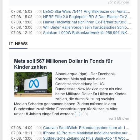
vor 2 Stunden
07.08. 15:03 |
(00)
LEGO Star Wars 75441 Angriffskreuzer der Venator-Klasse für 50,25€
07.08. 15:03 |
(00)
NERF Elite 2.0 Eaglepoint RD-8 Dart-Blaster für 20,49€
07.08. 13:00 |
(00)
Hanka Rackwitz hat sich ihren Ex-Partner zurück ins Haus geholt
07.08. 13:00 |
(00)
Will Dieter Hallervorden sein französisches Schloss verkaufen?
07.08. 12:10 |
(00)
Solakon 1.000W Balkonkraftwerk für 259,99€ INKL. VERSAND! 800W Wechselrichter, bifazial
IT-NEWS
Meta soll 567 Millionen Dollar in Fonds für
Kinder zahlen
Albuquerque (dpa) - Der Facebook-
Konzern Meta soll nach einer
Gerichtsentscheidung im US-
Bundesstaat New Mexico mehr als eine
halbe Milliarde Dollar für Hilfen an Kinder
zahlen, die durch Nutzung sozialer
Medien Schaden genommen haben. Zudem müssen in dem
Bundesstaat zusätzliche Einschränkungen für Nutzer im Alter
unter 18 Jahren eingeführt werden:
[…]
(00)
vor 3 Minuten
07.08. 14:00 |
(00)
Caravan SandWitch: Erkundungsabenteuer ab 13.08. gratis im Epic Games Store
07.08. 13:11 |
(00)
iPhone 18 Pro zum Marktstart möglicherweise nur begrenzt verfügbar
07.08. 13:00 |
(00)
Süddeutsche Zeitung SZ Plus Basis-Abo 10 Wochen für 10€