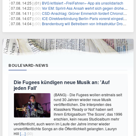
07.08. 14:25 |
(01)
BVG kritisiert «FreiFahren»-App als unsolidarisch
07.08. 14:22 |
(00)
Vor EM: Sprint-Ass Ansah wehrt sich gegen drohende Sperre
07.08. 14:11 |
(00)
CSD-Anschlag: Grüner Emmerich fordert Chronologie von Dobrindt
07.08. 14:07 |
(00)
ICE-Direktverbindung Berlin-Paris vorerst eingestellt
07.08. 14:04 |
(00)
Brandenburg will Betreibern von Infrastruktur Drohnenabwehr erlauben
BOULEVARD-NEWS
Die Fugees kündigen neue Musik an: 'Auf
jeden Fall'
(BANG) - Die Fugees wollen erstmals seit
rund 30 Jahren wieder neue Musik
veröffentlichen. Die Interpreten des
Klassikers 'Ready or Not' haben seit
ihrem Erfolgsalbum 'The Score', das 1996
erschien, kein neues Studioalbum mehr
veröffentlicht, auch wenn im Laufe der Jahre immer wieder
unveröffentlichte Songs an die Öffentlichkeit gelangten. Lauryn
Hill
[…]
(00)