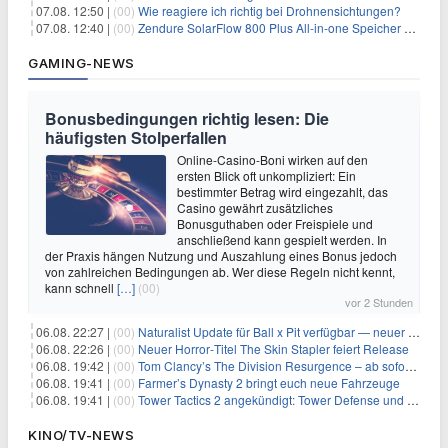
07.08. 12:50 |
(00)
Wie reagiere ich richtig bei Drohnensichtungen?
07.08. 12:40 |
(00)
Zendure SolarFlow 800 Plus All-in-one Speicher + Zusatzspeicher AB2000L für 618,96€ – 3,84kWh fürs Balkonkraftwerk
GAMING-NEWS
Bonusbedingungen richtig lesen: Die
häufigsten Stolperfallen
Online-Casino-Boni wirken auf den
ersten Blick oft unkompliziert: Ein
bestimmter Betrag wird eingezahlt, das
Casino gewährt zusätzliches
Bonusguthaben oder Freispiele und
anschließend kann gespielt werden. In
der Praxis hängen Nutzung und Auszahlung eines Bonus jedoch
von zahlreichen Bedingungen ab. Wer diese Regeln nicht kennt,
kann schnell
[…]
(00)
vor 2 Stunden
06.08. 22:27 |
(00)
Naturalist Update für Ball x Pit verfügbar — neuer Content auf allen Plattformen
06.08. 22:26 |
(00)
Neuer Horror‑Titel The Skin Stapler feiert Release
06.08. 19:42 |
(00)
Tom Clancy’s The Division Resurgence – ab sofort für euch verfügbar
06.08. 19:41 |
(00)
Farmer’s Dynasty 2 bringt euch neue Fahrzeuge
06.08. 19:41 |
(00)
Tower Tactics 2 angekündigt: Tower Defense und Deckbuilding Kombo kehrt zurück
KINO/TV-NEWS