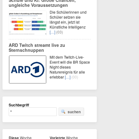
Schule und KI: Große Chancen,
ungleiche Voraussetzungen
Die Schülerinnen und
Schüler setzen sie
längst ein, jetzt ist
Künstliche Intelligenz
[…]
(03)
ARD Twitch streamt live zu
Sternschnuppen
Mit dem Twitch-Live-
Event will die BR Space
Night dieses
Naturereignis für alle
erlebbar
[…]
(00)
Suchbegriff
suchen
Diese
Woche
Vorletzte
Woche