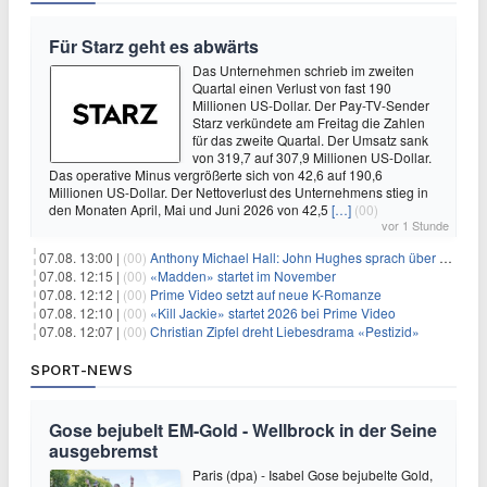
Für Starz geht es abwärts
Das Unternehmen schrieb im zweiten
Quartal einen Verlust von fast 190
Millionen US-Dollar. Der Pay-TV-Sender
Starz verkündete am Freitag die Zahlen
für das zweite Quartal. Der Umsatz sank
von 319,7 auf 307,9 Millionen US-Dollar.
Das operative Minus vergrößerte sich von 42,6 auf 190,6
Millionen US-Dollar. Der Nettoverlust des Unternehmens stieg in
den Monaten April, Mai und Juni 2026 von 42,5
[…]
(00)
vor 1 Stunde
07.08. 13:00 |
(00)
Anthony Michael Hall: John Hughes sprach über eine Fortsetzung von 'The Breakfast Club'
07.08. 12:15 |
(00)
«Madden» startet im November
07.08. 12:12 |
(00)
Prime Video setzt auf neue K-Romanze
07.08. 12:10 |
(00)
«Kill Jackie» startet 2026 bei Prime Video
07.08. 12:07 |
(00)
Christian Zipfel dreht Liebesdrama «Pestizid»
SPORT-NEWS
Gose bejubelt EM-Gold - Wellbrock in der Seine
ausgebremst
Paris (dpa) - Isabel Gose bejubelte Gold,