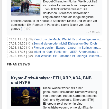
Doppel-Champion Florian Wellbrock ließ
sich seine Laune auch vom verpassten
Titel-Hattrick nicht vermiesen: Die
deutschen Freiwasser-Schwimmer
zeigten auch ohne die lange mögliche
perfekte Ausbeute im Knockout Sprint ihre Klasse und weisen vor
dem letzten EM-Rennen in Paris eine starke Bilanz vor. «Ich
glaube
[…]
(00)
vor 1 Stunde
07.08. 11:46 |
(00)
Kampf um die Macht: Wer ist für und wer gegen Infantino?
07.08. 09:50 |
(01)
Zentralisieren oder nicht? Diskussion über Drohnenabwehr
06.08. 18:00 |
(01)
Pienaar gewinnt Etappe - Lippert im Sprint chancenlos
06.08. 17:05 |
(06)
Infantino räumt Fehler ein - UEFA: Ändert nichts an Boykott
06.08. 16:05 |
(02)
Real-Wechsel fix: Diomande ist Leipzigs Rekordtransfer
FINANZNEWS
Krypto-Preis-Analyse: ETH, XRP, ADA, BNB
und HYPE
Diese Woche werfen wir einen
genaueren Blick auf die Kursentwicklung
von Ethereum, Ripple, Cardano, Binance
Coin und Hyperliquid. Ethereum (ETH)
Ethereum zeigt weiterhin eine
Seitwärtsbewegung ohne signifikante