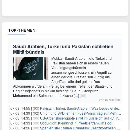
TOP-THEMEN
Saudi-Arabien, Türkei und Pakistan schließen
Militärbündnis
Mekka - Saudi-Arabien, die Türkei und
Pakistan haben sich in einem neuen
Verteidigungsbündnis
zusammengeschlossen. Ein Angriff auf
einen der drei Staaten soll künftig als
Angriff auf alle drei gelten. Das
Abkommen wurde am Freitag bei einem Treffen der Staats- und
Regierungschefs in Mekka besiegelt. Saudi-Kronprinz
Mohammed bin Salman, der türkische
[…]
(00)
vor 16 Minuten
07.08. 14:55 |
(03)
Pakistan, Türkei, Saudi-Arabien: Was bedeutet der neue Pakt?
07.08. 14:39 |
(02)
Union und SPD lehnen Fuest-Vorschlag zur Mehrwertsteuer ab
07.08. 14:35 |
(00)
US-Arbeitslosenquote sinkt im Juli leicht auf 4,1 Prozent
07.08. 14:33 |
(00)
Obduktion: Kleinkind in Preetz ertrank im Pool
07.08. 14:26 |
(00)
Spanien stellt Italien Ultimatum: Grenzkontrollen beenden