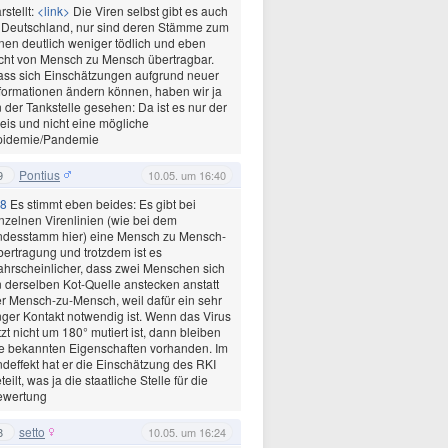
rstellt:
<link>
Die Viren selbst gibt es auch
 Deutschland, nur sind deren Stämme zum
nen deutlich weniger tödlich und eben
cht von Mensch zu Mensch übertragbar.
ss sich Einschätzungen aufgrund neuer
formationen ändern können, haben wir ja
 der Tankstelle gesehen: Da ist es nur der
eis und nicht eine mögliche
pidemie/Pandemie
Pontius
9
10.05. um 16:40
8
Es stimmt eben beides: Es gibt bei
nzelnen Virenlinien (wie bei dem
ndesstamm hier) eine Mensch zu Mensch-
ertragung und trotzdem ist es
hrscheinlicher, dass zwei Menschen sich
 derselben Kot-Quelle anstecken anstatt
r Mensch-zu-Mensch, weil dafür ein sehr
ger Kontakt notwendig ist. Wenn das Virus
tzt nicht um 180° mutiert ist, dann bleiben
e bekannten Eigenschaften vorhanden. Im
deffekt hat er die Einschätzung des RKI
teilt, was ja die staatliche Stelle für die
ewertung
setto
8
10.05. um 16:24