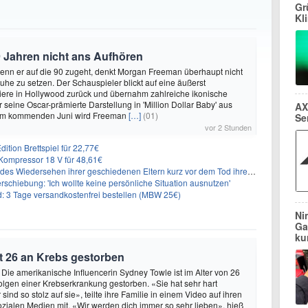
Gr
Kl
 Jahren nicht ans Aufhören
enn er auf die 90 zugeht, denkt Morgan Freeman überhaupt nicht
Ruhe zu setzen. Der Schauspieler blickt auf eine äußerst
riere in Hollywood zurück und übernahm zahlreiche ikonische
 seine Oscar-prämierte Darstellung in 'Million Dollar Baby' aus
AX
 Im kommenden Juni wird Freeman
[…]
(01)
Se
vor 2 Stunden
ition Brettspiel für 22,77€
ompressor 18 V für 48,61€
s Wiedersehen ihrer geschiedenen Eltern kurz vor dem Tod ihrer Mutter
rschiebung: 'Ich wollte keine persönliche Situation ausnutzen'
3 Tage versandkostenfrei bestellen (MBW 25€)
Ni
Ga
ku
t 26 an Krebs gestorben
 Die amerikanische Influencerin Sydney Towle ist im Alter von 26
lgen einer Krebserkrankung gestorben. «Sie hat sehr hart
sind so stolz auf sie», teilte ihre Familie in einem Video auf ihren
sozialen Medien mit. «Wir werden dich immer so sehr lieben», hieß