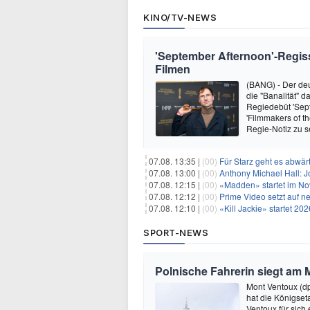
KINO/TV-NEWS
'September Afternoon'-Regisseu
Filmen
(BANG) - Der de
die "Banalität" d
Regiedebüt 'Sept
'Filmmakers of th
Regie-Notiz zu s
07.08. 13:35 |
(00)
Für Starz geht es abwär
07.08. 13:00 |
(00)
Anthony Michael Hall: J
07.08. 12:15 |
(00)
«Madden» startet im N
07.08. 12:12 |
(00)
Prime Video setzt auf 
07.08. 12:10 |
(00)
«Kill Jackie» startet 20
SPORT-NEWS
Polnische Fahrerin siegt am 
Mont Ventoux (d
hat die Königse
Ventoux für sich