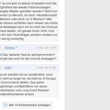
7
ja und weil es aktuell ist besteht nicht die
glichkeit das wieder Falschaussagen
ngels Wissen getroffen werden? Nicht von
nsch zu Mensch, oh doch. Inkubationszeit
 Wochen oder doch nur 2 Wochen? Wie
n daraus schließen kann wissen sie nichts
d deswegen kann ich für mich den Schluss
raus fassen, ich glaube ihnen nicht. Und
h bin kein Aluhutträger, sondern einfach nur
n wenig vorsichtig
Pontius
7
10.05. um 13:19
6
Das 'aktuelle' hast du wahrgenommen?
d gilt das auch für die Corona-Aussagen?
setto
6
10.05. um 11:56
s wir zweifeln ist nur verständlich, noch
r nicht so lange her, da hieß es: In Europa
t Corona keine Gefahr. Das sehen
gehörige und Betroffene von daran
erstorbenen und Long Covid Kranken
rständlicherweise anders
alle 10 Kommentare anzeigen