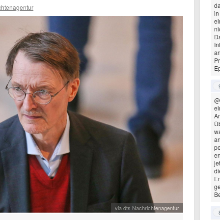
da
chtenagentur
in
ei
ni
Da
In
an
Pr
E
@
ei
A
Üb
wa
an
pe
en
je
di
En
ge
B
via dts Nachrichtenagentur