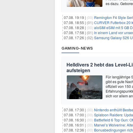
es dazu. Gebore
07.08. 19:19 |
(00)
Remington F4 Style Seri
07.08. 18:55 |
(01)
CURVER Futterbox 20 kg /
07.08. 18:28 |
(00)
aloSIM eSIM mit 5 GB D
07.08. 17:58 |
(01)
In einem Land vor unser
07.08. 17:26 |
(02)
Samsung Galaxy S26 Ultr
GAMING-NEWS
Helldivers 2 hebt das Level-L
aufsteigen
Für langjährige 
gibt es gute Nac
offiziell von 15
Erfahrungspunkte
sich vor allem an
07.08. 17:30 |
(00)
Nintendo enthüllt Bests
07.08. 17:00 |
(00)
Splatoon Raiders: Upda
07.08. 16:30 |
(00)
Battlefield 6 Top Gun: O
07.08. 16:01 |
(00)
Marvel’s Wolverine: Alt
07.08. 12:36 |
(00)
Bonusbedingungen richti