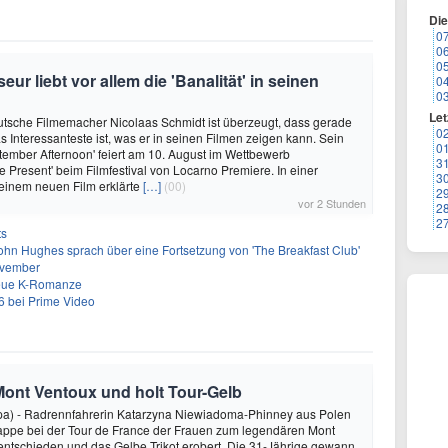
Di
0
0
0
r liebt vor allem die 'Banalität' in seinen
0
0
Let
utsche Filmemacher Nicolaas Schmidt ist überzeugt, dass gerade
0
as Interessanteste ist, was er in seinen Filmen zeigen kann. Sein
0
ember Afternoon' feiert am 10. August im Wettbewerb
3
e Present' beim Filmfestival von Locarno Premiere. In einer
3
einem neuen Film erklärte
[…]
(00)
2
vor 2 Stunden
2
2
ts
ohn Hughes sprach über eine Fortsetzung von 'The Breakfast Club'
ovember
neue K-Romanze
26 bei Prime Video
Mont Ventoux und holt Tour-Gelb
pa) - Radrennfahrerin Katarzyna Niewiadoma-Phinney aus Polen
tappe bei der Tour de France der Frauen zum legendären Mont
 entschieden und das Gelbe Trikot erobert. Die 31-Jährige gewann