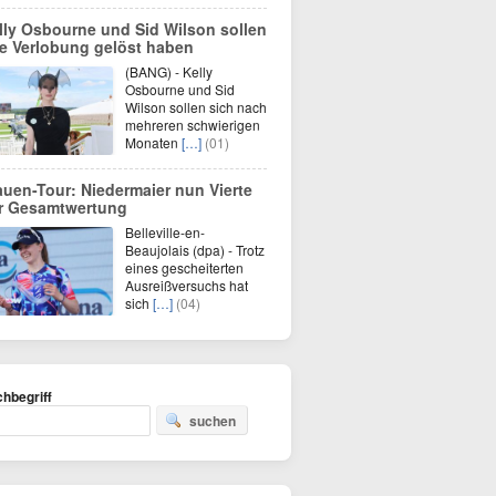
lly Osbourne und Sid Wilson sollen
re Verlobung gelöst haben
(BANG) - Kelly
Osbourne und Sid
Wilson sollen sich nach
mehreren schwierigen
Monaten
[…]
(01)
auen-Tour: Niedermaier nun Vierte
r Gesamtwertung
Belleville-en-
Beaujolais (dpa) - Trotz
eines gescheiterten
Ausreißversuchs hat
sich
[…]
(04)
hbegriff
suchen