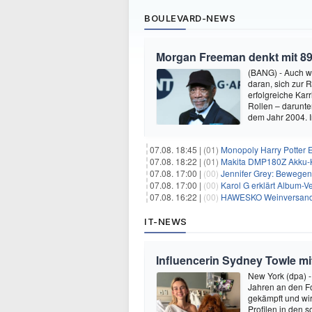
BOULEVARD-NEWS
Morgan Freeman denkt mit 89
(BANG) - Auch w
daran, sich zur 
erfolgreiche Kar
Rollen – darunter
dem Jahr 2004.
07.08. 18:45 |
(01)
Monopoly Harry Potter Ed
07.08. 18:22 |
(01)
Makita DMP180Z Akku-K
07.08. 17:00 |
(00)
Jennifer Grey: Bewegende
07.08. 17:00 |
(00)
Karol G erklärt Album-Ve
07.08. 16:22 |
(00)
HAWESKO Weinversand: 
IT-NEWS
Influencerin Sydney Towle mi
New York (dpa) -
Jahren an den Fo
gekämpft und wir 
Profilen in den 