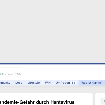
602
) · Forum (
996
)
munity
Lose
Lifestyle
WIN
Umfragen
Was ist klamm?
$$
Pandemie-Gefahr durch Hantavirus
1