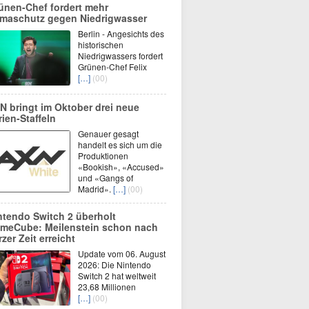
ünen-Chef fordert mehr
imaschutz gegen Niedrigwasser
Berlin - Angesichts des
historischen
Niedrigwassers fordert
Grünen-Chef Felix
[…]
(00)
N bringt im Oktober drei neue
rien-Staffeln
Genauer gesagt
handelt es sich um die
Produktionen
«Bookish», «Accused»
und «Gangs of
Madrid».
[…]
(00)
ntendo Switch 2 überholt
meCube: Meilenstein schon nach
rzer Zeit erreicht
Update vom 06. August
2026: Die Nintendo
Switch 2 hat weltweit
23,68 Millionen
[…]
(00)