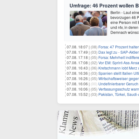
Umfrage: 46 Prozent wollen B
Berlin - Laut ei
bevorzugen 46 P
eine Person mit 
und ntv, in dere
Demnach wünsch
07.08. 18:07 |
(08)
Forsa: 47 Prozent halte
07.08. 17:49 |
(03)
Dax legt zu - SAP-Aktien
07.08. 17:18 |
(05)
Forsa: Mehrheit indiff
07.08. 17:08 |
(02)
Vor EM: Sprint-Ass Ans
07.08. 16:43 |
(06)
Kretschmann lobt Merz 
07.08. 16:36 |
(03)
Spanien stellt Italien 
07.08. 16:26 |
(05)
Wirtschaftsweiser gege
07.08. 16:06 |
(00)
Undefinierbarer Geruch 
07.08. 16:06 |
(05)
Verfassungsschutz war
07.08. 15:52 |
(03)
Pakistan, Türkei, Saudi