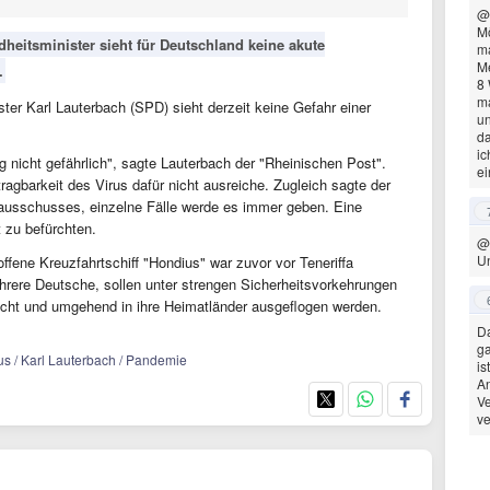
@
Mö
heitsminister sieht für Deutschland keine akute
ma
Me
.
8
ma
ter Karl Lauterbach (SPD) sieht derzeit keine Gefahr einer
un
da
ic
g nicht gefährlich", sagte Lauterbach der "Rheinischen Post".
ei
ragbarkeit des Virus dafür nicht ausreiche. Zugleich sagte der
usschusses, einzelne Fälle werde es immer geben. Eine
t zu befürchten.
@
Un
fene Kreuzfahrtschiff "Hondius" war zuvor vor Teneriffa
ehrere Deutsche, sollen unter strengen Sicherheitsvorkehrungen
cht und umgehend in ihre Heimatländer ausgeflogen werden.
Da
ga
rus / Karl Lauterbach / Pandemie
is
An
V
ve