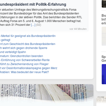
undespräsident mit Politik-Erfahrung
ner aktuellen Umfrage des Meinungsforschungsinstituts Forsa
rozent der Bundesbürger für das Amt des Bundespräsidenten
Br
Erfahrungen in der aktiven Politik. Das berichten die Sender RTL
In
n Auftrag Forsa am 5. und 6. August 1.000 Menschen befragt hat.
er
en sich 31 Prozent der
[…]
(02)
vor 44 Minuten
n Merkel für geeignet als Bundespräsidentin
 gefragt
erent zum Geschlecht des Bundespräsidenten
ah wehrt sich gegen drohende Sperre
und verteidigt Spahn
Ultimatum: Grenzkontrollen beenden
Sp
n Einführung von Schwerarbeiter-Rente
Gr
führt zu Zwischenlandung von Flieger
nt vor Desinformationskampagne gegen Merz
-Arabien: Was bedeutet der neue Pakt?