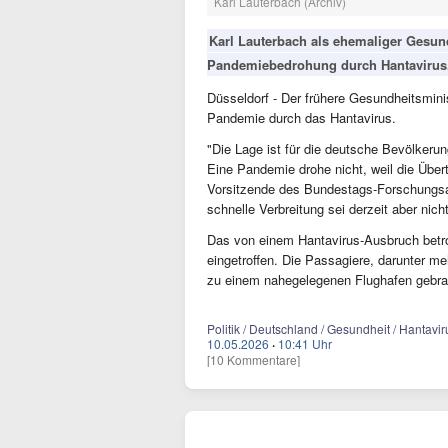
Karl Lauterbach (Archiv)
Karl Lauterbach als ehemaliger Gesund
Pandemiebedrohung durch Hantavirus
Düsseldorf - Der frühere Gesundheitsminis
Pandemie durch das Hantavirus.
"Die Lage ist für die deutsche Bevölkerun
Eine Pandemie drohe nicht, weil die Übert
Vorsitzende des Bundestags-Forschungsa
schnelle Verbreitung sei derzeit aber nich
Das von einem Hantavirus-Ausbruch betrof
eingetroffen. Die Passagiere, darunter m
zu einem nahegelegenen Flughafen gebra
Politik / Deutschland / Gesundheit / Hantavi
10.05.2026
·
10:41 Uhr
[10 Kommentare]