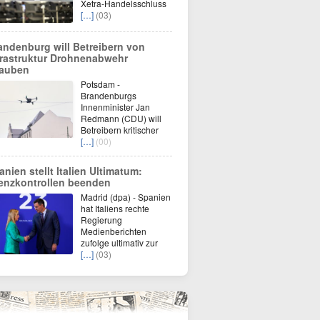
Xetra-Handelsschluss
[…]
(03)
andenburg will Betreibern von
frastruktur Drohnenabwehr
lauben
Potsdam -
Brandenburgs
Innenminister Jan
Redmann (CDU) will
Betreibern kritischer
[…]
(00)
anien stellt Italien Ultimatum:
enzkontrollen beenden
Madrid (dpa) - Spanien
hat Italiens rechte
Regierung
Medienberichten
zufolge ultimativ zur
[…]
(03)