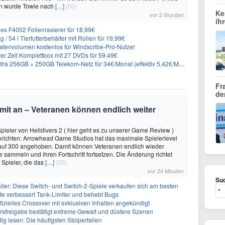
n wurde Towle nach
[…]
(00)
Ke
vor 2 Stunden
ih
es F4002 Folienrasierer für 18,99€
 54 l Tierfutterbehälter mit Rollen für 19,99€
atenvolumen kostenlos für Windscribe-Pro-Nutzer
er Zeit Komplettbox mit 27 DVDs für 59,49€
a 256GB + 250GB Telekom-Netz für 34€/Monat (effektiv 5,42€/Monat)
Fr
de
imit an – Veteranen können endlich weiter
Spieler von Helldivers 2 ( hier geht es zu unserer Game Review )
hrichten: Arrowhead Game Studios hat das maximale Spielerlevel
0 auf 300 angehoben. Damit können Veteranen endlich wieder
 sammeln und ihren Fortschritt fortsetzen. Die Änderung richtet
 Spieler, die das
[…]
(00)
vor 24 Minuten
Suc
eller: Diese Switch- und Switch-2-Spiele verkaufen sich am besten
te verbessert Tank-Limiter und behebt Bugs
ffizielles Crossover mit exklusiven Inhalten angekündigt
ersfreigabe bestätigt extreme Gewalt und düstere Szenen
g lesen: Die häufigsten Stolperfallen