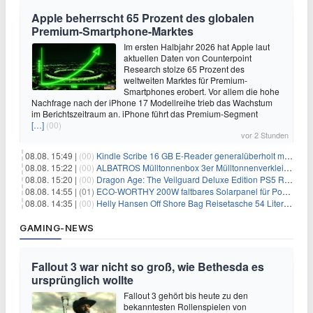
Apple beherrscht 65 Prozent des globalen
Premium-Smartphone-Marktes
Im ersten Halbjahr 2026 hat Apple laut
aktuellen Daten von Counterpoint
Research stolze 65 Prozent des
weltweiten Marktes für Premium-
Smartphones erobert. Vor allem die hohe
Nachfrage nach der iPhone 17 Modellreihe trieb das Wachstum
im Berichtszeitraum an. iPhone führt das Premium-Segment
[…]
(00)
vor 2 Stunden
08.08. 15:49 |
(00)
Kindle Scribe 16 GB E-Reader generalüberholt mit Eingabestift für 197,99€
08.08. 15:22 |
(00)
ALBATROS Mülltonnenbox 3er Mülltonnenverkleidung aus Metall für 577,15€
08.08. 15:20 |
(00)
Dragon Age: The Veilguard Deluxe Edition PS5 Rollenspiel für 13,76€
08.08. 14:55 |
(01)
ECO-WORTHY 200W faltbares Solarpanel für Powerstation & Camping für 123,99€
08.08. 14:35 |
(00)
Helly Hansen Off Shore Bag Reisetasche 54 Liter für 29,99€
GAMING-NEWS
Fallout 3 war nicht so groß, wie Bethesda es
ursprünglich wollte
Fallout 3 gehört bis heute zu den
bekanntesten Rollenspielen von