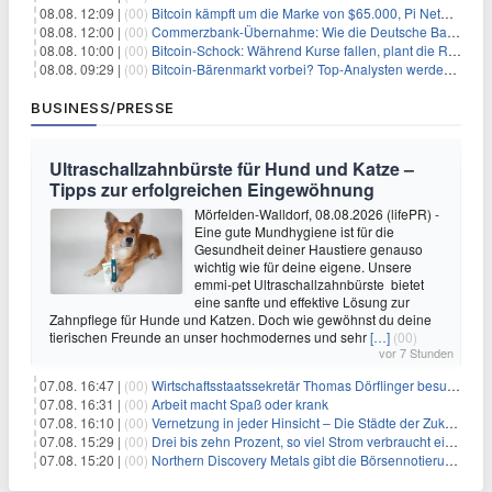
08.08. 12:09 |
(00)
Bitcoin kämpft um die Marke von $65.000, Pi Network gewinnt an Unterstützung
08.08. 12:00 |
(00)
Commerzbank-Übernahme: Wie die Deutsche Bank im Schatten zum großen Gewinner wird
08.08. 10:00 |
(00)
Bitcoin-Schock: Während Kurse fallen, plant die Regierung die Steuer-Bombe
08.08. 09:29 |
(00)
Bitcoin-Bärenmarkt vorbei? Top-Analysten werden optimistisch, aber die Geschichte sagt etwas anderes
BUSINESS/PRESSE
Ultraschallzahnbürste für Hund und Katze –
Tipps zur erfolgreichen Eingewöhnung
Mörfelden-Walldorf, 08.08.2026 (lifePR) -
Eine gute Mundhygiene ist für die
Gesundheit deiner Haustiere genauso
wichtig wie für deine eigene. Unsere
emmi-pet Ultraschallzahnbürste bietet
eine sanfte und effektive Lösung zur
Zahnpflege für Hunde und Katzen. Doch wie gewöhnst du deine
tierischen Freunde an unser hochmodernes und sehr
[…]
(00)
vor 7 Stunden
07.08. 16:47 |
(00)
Wirtschaftsstaatssekretär Thomas Dörflinger besucht Handwerksbetrieb im Kammerbezirk Freiburg
07.08. 16:31 |
(00)
Arbeit macht Spaß oder krank
07.08. 16:10 |
(00)
Vernetzung in jeder Hinsicht – Die Städte der Zukunft sind grün-blau
07.08. 15:29 |
(00)
Drei bis zehn Prozent, so viel Strom verbraucht ein Aufzug im Gebäude
07.08. 15:20 |
(00)
Northern Discovery Metals gibt die Börsennotierung an der Frankfurter Wertpapierbörse bekannt