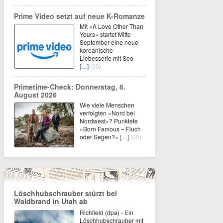
Prime Video setzt auf neue K-Romanze
Mit «A Love Other Than
Yours» startet Mitte
September eine neue
koreanische
Liebesserie mit Seo
[…]
(00)
Primetime-Check: Donnerstag, 6.
August 2026
Wie viele Menschen
verfolgten «Nord bei
Nordwest»? Punktete
«Born Famous – Fluch
oder Segen?»
[…]
(00)
Löschhubschrauber stürzt bei
Waldbrand in Utah ab
Richfield (dpa) - Ein
Löschhubschrauber mit