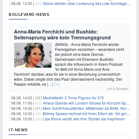
08.08. 13:55 |
(00)
Grüne streiten über Lockerung des Lkw-Sonntagsfahrverbots
BOULEVARD-NEWS
Anna-Maria Ferchichi und Bushido:
Seitensprung wäre kein Trennungsgrund
(BANG) - Anna-Maria Ferchichi würde
Fremdgehen verzeihen – woanders zieht
sie jedoch eine klare Grenze.
Gemeinsam mit Ehemann Bushido
sprach die Influencerin in ihrem Podcast
'Im Bett mit Anna-Maria und Anis
Ferchichi' darüber, was für sie in einer Beziehung unverzeihlich
wäre. Dabei zeigte sich das Paar überraschend nachsichtig. Der
Rapper erklärte, es
[…]
(00)
vor 4 Stunden
08.08. 14:02 |
(02)
MediaMarkt: 3 Tonie-Figuren für 37€
08.08. 11:00 |
(00)
Ariana Grande will London-Shows für Konzert-Special filmen
08.08. 10:42 |
(01)
Mein Schiff Kreuzfahrten: Mittelmeer ab 849€, Norwegen ab 999€ p.P.
08.08. 10:00 |
(00)
Britney Spears rechnet mit ihren Eltern ab: 'Ich ging zwei Monate lang auf die Knie und weinte'
08.08. 10:00 |
(00)
Lisa Rinna verrät, wie ihre Töchter sie inspirieren
IT-NEWS