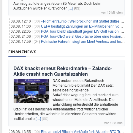
Atemzug auf die angestrebten 85 Meter ab. Doch beim
Auftauchen wurde er kurz vor der
[…]
(03)
vor 15 Minuten
08.08. 12:40 |
(00)
«Nicht erträumt»: Wellbrock holt mit Staffel drittes EM-Gold
08.08. 11:00 |
(00)
UEFA bestätigt Zahlungen an Ex-Mitarbeiterin von Infantino
07.08. 22:05 |
(00)
PGA Tour bleibt standhaft gegen LIV Golf Fusion in einem sich wandelnden Sportumfeld
07.08. 21:06 |
(00)
PGA Tour-CEO weist Gespräche über eine Fusion mit LIV Golf zurück und bekräftigt die Wettbewerbslandschaft
07.08. 17:59 |
(04)
Polnische Fahrerin siegt am Mont Ventoux und holt Tour-Gelb
FINANZNEWS
DAX knackt erneut Rekordmarke – Zalando-
Aktie crasht nach Quartalszahlen
DAX erobert neues Rekordhoch –
Momentum bleibt intakt Der DAX setzt
seine beeindruckende
Aufwärtsbewegung fort und markiert zum
wiederholten Male ein Allzeithoch. Die
Entwicklung unterstreicht die anhaltende
Stabilität des deutschen Aktienmarktes trotz wirtschaftlicher
Unsicherheiten, die weiterhin in einzelnen Sektoren nachwirken.
Institutionelle
[…]
(00)
vor 1 Stunde
08.08. 13:55 |
(00)
Bhutan setzt Bitcoin-Verkäufe fort: Aktuelle BTC-Transaktionen