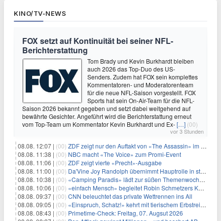
KINO/TV-NEWS
FOX setzt auf Kontinuität bei seiner NFL-
Berichterstattung
Tom Brady und Kevin Burkhardt bleiben
auch 2026 das Top-Duo des US-
Senders. Zudem hat FOX sein komplettes
Kommentatoren- und Moderatorenteam
für die neue NFL-Saison vorgestellt. FOX
Sports hat sein On-Air-Team für die NFL-
Saison 2026 bekannt gegeben und setzt dabei weitgehend auf
bewährte Gesichter. Angeführt wird die Berichterstattung erneut
vom Top-Team um Kommentator Kevin Burkhardt und Ex-
[…]
(00)
vor 3 Stunden
08.08. 12:07 |
(00)
ZDF zeigt nur den Auftakt von «The Assassin» im Fernsehen
08.08. 11:38 |
(00)
NBC macht «The Voice» zum Promi-Event
08.08. 11:06 |
(00)
ZDF zeigt vierte «Precht»-Ausgabe
08.08. 11:00 |
(00)
Da'Vine Joy Randolph übernimmt Hauptrolle in starbesetzter schwarzer Komödie
08.08. 10:38 |
(00)
«Camping Paradis» lädt zur süßen Themenwoche ein
08.08. 10:06 |
(00)
«einfach Mensch» begleitet Robin Schmetzers Kampf gegen eine seltene Krankheit
08.08. 09:37 |
(00)
CNN beleuchtet das private Wettrennen ins All
08.08. 09:05 |
(00)
«Einspruch, Schatz!» kehrt mit tierischem Erbstreit zurück
08.08. 08:43 |
(00)
Primetime-Check: Freitag, 07. Augsut 2026