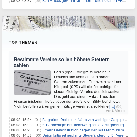
08.08. 08:37 |
(00)
Ben Affleck gewinnt Millionen – und beschert ABC Top-Quoten
TOP-THEMEN
Bestimmte Vereine sollen höhere Steuern
zahlen
Berlin (dpa) - Auf große Vereine in
Deutschland könnten bald höhere
Steuern zukommen. Finanzminister Lars
Klingbeil (SPD) will die Freibeträge für
steuerpflichtige Vereine deutlich senken.
Das geht aus einem Entwurf aus dem
Finanzministerium hervor, über den zuerst die «Bild» berichtete.
Nicht betroffen wären gemeinnützige Vereine, also kleine
[…]
(00)
vor 6 Minuten
08.08. 15:34 |
(01)
Bulgarien: Drohne in Nähe von wichtiger Gaspipeline explodiert
08.08. 15:03 |
(01)
2. Bundesliga: Braunschweig schießt Magdeburg ab
08.08. 14:23 |
(01)
Erneut Demonstration gegen den Massentourismus auf Mallorca
08.08. 14:08 |
(03)
Union kritisiert geplante Steueränderung für Vereine