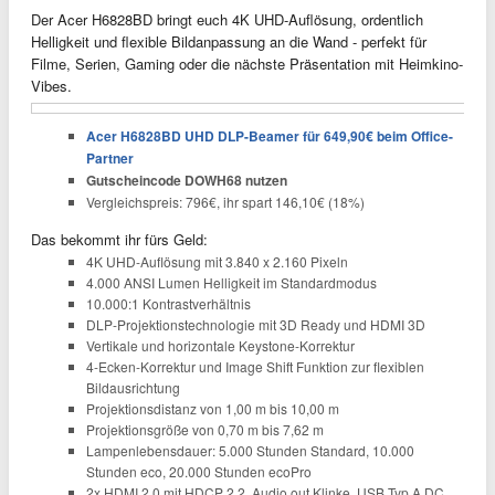
Der Acer H6828BD bringt euch 4K UHD-Auflösung, ordentlich
Helligkeit und flexible Bildanpassung an die Wand - perfekt für
Filme, Serien, Gaming oder die nächste Präsentation mit Heimkino-
Vibes.
Acer H6828BD UHD DLP-Beamer für 649,90€ beim Office-
Partner
Gutscheincode DOWH68 nutzen
Vergleichspreis: 796€, ihr spart 146,10€ (18%)
Das bekommt ihr fürs Geld:
4K UHD-Auflösung mit 3.840 x 2.160 Pixeln
4.000 ANSI Lumen Helligkeit im Standardmodus
10.000:1 Kontrastverhältnis
DLP-Projektionstechnologie mit 3D Ready und HDMI 3D
Vertikale und horizontale Keystone-Korrektur
4-Ecken-Korrektur und Image Shift Funktion zur flexiblen
Bildausrichtung
Projektionsdistanz von 1,00 m bis 10,00 m
Projektionsgröße von 0,70 m bis 7,62 m
Lampenlebensdauer: 5.000 Stunden Standard, 10.000
Stunden eco, 20.000 Stunden ecoPro
2x HDMI 2.0 mit HDCP 2.2, Audio out Klinke, USB Typ A DC