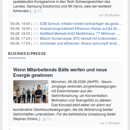
spektakuläre Kursgewinne in den Tech-Schwergewichten des
Landes. Samsung Electronics und SK Hynix, zwei der weltweit
führenden
[…]
(00)
vor 23 Minuten
06.08. 19:00 |
(00)
EZB-Schock: Inflation bleibt hartnäckiger als gedacht – 2027 wird zum kritischen Test
06.08. 19:00 |
(00)
Analyst prognostiziert Ethereum-Rallye auf $3.000 nach entscheidendem On-Chain-Ausbruch
06.08. 18:00 |
(00)
NatWest Markets trotzt Marktchaos: 77 Millionen Pfund Gewinn im ersten Halbjahr
06.08. 17:24 |
(00)
Bitcoin-Kursanalyse: BTC kämpft mit entscheidender $65K-Hürde, während sich ein Liquidationscluster aufbaut
06.08. 17:00 |
(00)
Schlanker und effizienter: Allianz schrumpft Vorstand auf 8 Köpfe – das steckt dahinter
BUSINESS/PRESSE
Wenn Mitarbeitende Bälle werfen und neue
Energie gewinnen
München, 06.08.2026 (lifePR) - Neuro-
Jonglage verbindet Jonglierbewegungen
mit Erkenntnissen aus der
Gehirnforschung, um Konzentration,
Motivation und Teamgefühl zu stärken.
Das Konzept setzt dabei vor allem auf
koordinative Überkreuzbewegungen, die die Aktivierung beider
Gehirnhälften unterstützen. Für die betriebliche Umsetzung bietet
Stephan Ehlers,
[…]
(00)
vor 4 Stunden