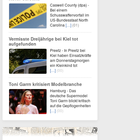
Caswell County (dpa) -
Bei einem
Schusswaffenvorfall im
US-Bundesstaat North
Carolina
[…]
(01)
Vermisste Dreijährige bei Kiel tot
aufgefunden
Preetz - In Preetz bei
Kiel haben Einsatzkräfte
am Donnerstagmorgen
ein Kleinkind tot
[…]
(00)
Toni Garrn kritisiert Modelbranche
Hamburg - Das
deutsche Supermodel
Toni Garrn blickt kritisch
auf die Gepflogenheiten
[…]
(00)