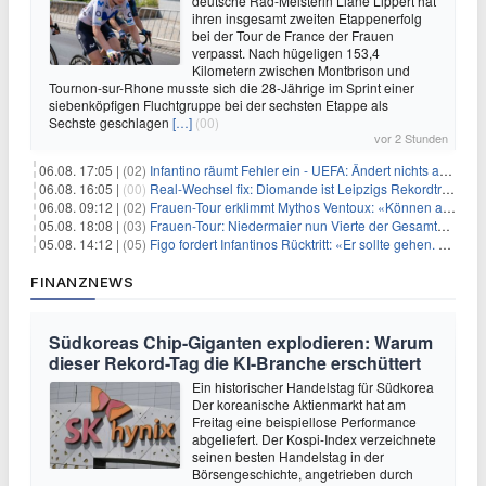
deutsche Rad-Meisterin Liane Lippert hat
ihren insgesamt zweiten Etappenerfolg
bei der Tour de France der Frauen
verpasst. Nach hügeligen 153,4
Kilometern zwischen Montbrison und
Tournon-sur-Rhone musste sich die 28-Jährige im Sprint einer
siebenköpfigen Fluchtgruppe bei der sechsten Etappe als
Sechste geschlagen
[…]
(00)
vor 2 Stunden
06.08. 17:05 |
(02)
Infantino räumt Fehler ein - UEFA: Ändert nichts an Boykott
06.08. 16:05 |
(00)
Real-Wechsel fix: Diomande ist Leipzigs Rekordtransfer
06.08. 09:12 |
(02)
Frauen-Tour erklimmt Mythos Ventoux: «Können alles schaffen»
05.08. 18:08 |
(03)
Frauen-Tour: Niedermaier nun Vierte der Gesamtwertung
05.08. 14:12 |
(05)
Figo fordert Infantinos Rücktritt: «Er sollte gehen. Jetzt»
FINANZNEWS
Südkoreas Chip-Giganten explodieren: Warum
dieser Rekord-Tag die KI-Branche erschüttert
Ein historischer Handelstag für Südkorea
Der koreanische Aktienmarkt hat am
Freitag eine beispiellose Performance
abgeliefert. Der Kospi-Index verzeichnete
seinen besten Handelstag in der
Börsengeschichte, angetrieben durch