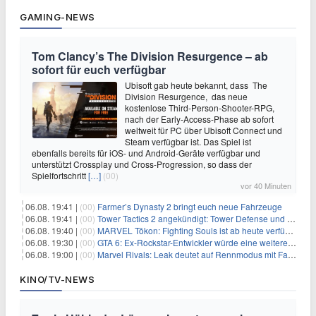
GAMING-NEWS
Tom Clancy’s The Division Resurgence – ab
sofort für euch verfügbar
Ubisoft gab heute bekannt, dass The
Division Resurgence, das neue
kostenlose Third-Person-Shooter-RPG,
nach der Early-Access-Phase ab sofort
weltweit für PC über Ubisoft Connect und
Steam verfügbar ist. Das Spiel ist
ebenfalls bereits für iOS- und Android-Geräte verfügbar und
unterstützt Crossplay und Cross-Progression, so dass der
Spielfortschritt
[…]
(00)
vor 40 Minuten
06.08. 19:41 |
(00)
Farmer’s Dynasty 2 bringt euch neue Fahrzeuge
06.08. 19:41 |
(00)
Tower Tactics 2 angekündigt: Tower Defense und Deckbuilding Kombo kehrt zurück
06.08. 19:40 |
(00)
MARVEL Tōkon: Fighting Souls ist ab heute verfügbar
06.08. 19:30 |
(00)
GTA 6: Ex-Rockstar-Entwickler würde eine weitere Verschiebung nicht überraschen
06.08. 19:00 |
(00)
Marvel Rivals: Leak deutet auf Rennmodus mit Fahrzeugen hin
KINO/TV-NEWS