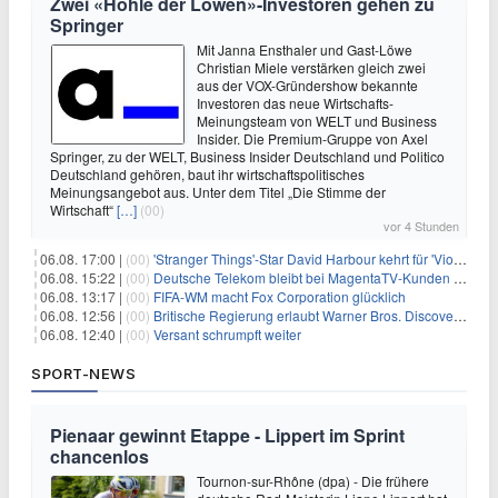
Zwei «Höhle der Löwen»-Investoren gehen zu
Springer
Mit Janna Ensthaler und Gast-Löwe
Christian Miele verstärken gleich zwei
aus der VOX-Gründershow bekannte
Investoren das neue Wirtschafts-
Meinungsteam von WELT und Business
Insider. Die Premium-Gruppe von Axel
Springer, zu der WELT, Business Insider Deutschland und Politico
Deutschland gehören, baut ihr wirtschaftspolitisches
Meinungsangebot aus. Unter dem Titel „Die Stimme der
Wirtschaft“
[…]
(00)
vor 4 Stunden
06.08. 17:00 |
(00)
'Stranger Things'-Star David Harbour kehrt für 'Violent Night 2' zurück – Kristen Bell stößt zur Besetzung
06.08. 15:22 |
(00)
Deutsche Telekom bleibt bei MagentaTV-Kunden vage
06.08. 13:17 |
(00)
FIFA-WM macht Fox Corporation glücklich
06.08. 12:56 |
(00)
Britische Regierung erlaubt Warner Bros. Discovery-Übernahme
06.08. 12:40 |
(00)
Versant schrumpft weiter
SPORT-NEWS
Pienaar gewinnt Etappe - Lippert im Sprint
chancenlos
Tournon-sur-Rhône (dpa) - Die frühere