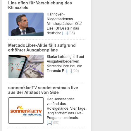
Lies offen für Verschiebung des
Klimaziels
Hannover -
Niedersachsens
Ministerpräsident Olaf
Lies (SPD) stellt das
deutsche
[…]
(06)
MercadoLibre-Aktie fällt aufgrund
erhöhter Ausgabenpläne
Starke Leistung trifft auf
Ausgabenbedenken
MercadoLibre Inc., die
führende E-
[…]
(00)
sonnenklar.TV sendet erstmals live
aus der Altstadt von Side
Der Reisesender
verlässt das
Hotelgelände: Vier Tage
lang entsteht das Live-
Programm erstmals
[…]
(00)