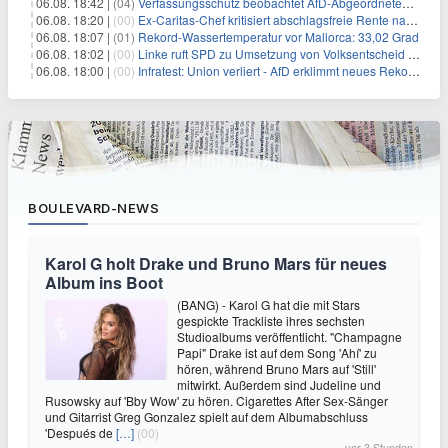
06.08. 18:42 |
(04)
Verfassungsschutz beobachtet AfD-Abgeordneten Nolte
06.08. 18:20 |
(00)
Ex-Caritas-Chef kritisiert abschlagsfreie Rente nach 45 Jahren
06.08. 18:07 |
(01)
Rekord-Wassertemperatur vor Mallorca: 33,02 Grad
06.08. 18:02 |
(00)
Linke ruft SPD zu Umsetzung von Volksentscheid auf
06.08. 18:00 |
(00)
Infratest: Union verliert - AfD erklimmt neues Rekordhoch
BOULEVARD-NEWS
Karol G holt Drake und Bruno Mars für neues
Album ins Boot
(BANG) - Karol G hat die mit Stars
gespickte Trackliste ihres sechsten
Studioalbums veröffentlicht. "Champagne
Papi" Drake ist auf dem Song 'Ahí' zu
hören, während Bruno Mars auf 'Still'
mitwirkt. Außerdem sind Judeline und
Rusowsky auf 'Bby Wow' zu hören. Cigarettes After Sex-Sänger
und Gitarrist Greg Gonzalez spielt auf dem Albumabschluss
'Después de
[…]
(00)
vor 3 Stunden