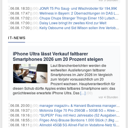
06.08. 18:33 |
(00)
JONR T5 Pro Saug- und Wischroboter für 194,99€
06.08. 17:47 |
(00)
Wellness in Bayern: 2 Übernachtungen im DAS LUDWIG Sports Resort inkl. HP + Wellness ab 174€ p.P.
06.08. 17:02 |
(00)
Chupa Chups Stranger Things Eimer 150 Lutscher für 21,95€
06.08. 17:00 |
(00)
Daisy Lowe bringt ihr zweites Kind zur Welt
06.08. 17:00 |
(00)
Kelly Osbourne und Sid Wilson sollen ihre Verlobung gelöst haben
IT-NEWS
iPhone Ultra lässt Verkauf faltbarer
Smartphones 2026 um 20 Prozent steigen
Laut Branchenberichten werden die
weltweiten Auslieferungen faltbarer
Smartphones im Jahr 2026 im Vergleich
zum Vorjahr voraussichtlich um 20
Prozent wachsen. Hauptverantwortlich für
diesen Schub dürfte Apples erstes faltbares Smartphone sein: das
gerüchteweise erwartete iPhone Ultra. Das
[…]
(00)
vor 4 Stunden
06.08. 20:00 |
(00)
manager magazin+ & Harvard Business manager+ Digital-Kombi-Abo 1 Monat kostenlos
06.08. 19:37 |
(00)
Motorola Edge 70 Pro 256GB + 50GB 5G + Alles-Flat im Vodafone-Netz für 19,99€/Monat – eff. 0,61€/Monat
06.08. 19:16 |
(00)
*SUPER* Frau mit Herz Jahresabo (52 Ausgaben) für 161,40€ + bis zu 150€ Prämie
06.08. 18:55 |
(00)
Frigeo Ahoj-Brause Bonbons 1.000 Stück (1,8kg Eimer) für 6,29€
06.08. 18:11 |
(00)
Allmobil 45GB 5G Allnet-Flat im Vodafone-Netz für eff. 5,91€/Monat dank 50€ Wechselbonus + 0€ AG