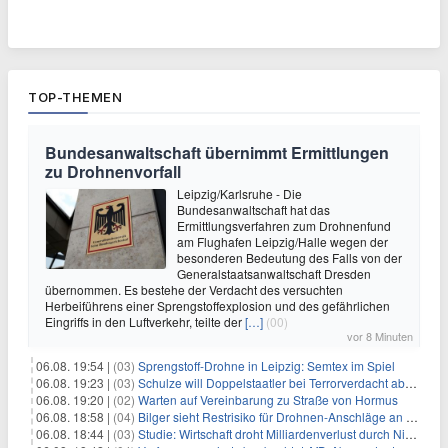
TOP-THEMEN
Bundesanwaltschaft übernimmt Ermittlungen
zu Drohnenvorfall
Leipzig/Karlsruhe - Die
Bundesanwaltschaft hat das
Ermittlungsverfahren zum Drohnenfund
am Flughafen Leipzig/Halle wegen der
besonderen Bedeutung des Falls von der
Generalstaatsanwaltschaft Dresden
übernommen. Es bestehe der Verdacht des versuchten
Herbeiführens einer Sprengstoffexplosion und des gefährlichen
Eingriffs in den Luftverkehr, teilte der
[…]
(00)
vor 8 Minuten
06.08. 19:54 |
(03)
Sprengstoff-Drohne in Leipzig: Semtex im Spiel
06.08. 19:23 |
(03)
Schulze will Doppelstaatler bei Terrorverdacht abschieben
06.08. 19:20 |
(02)
Warten auf Vereinbarung zu Straße von Hormus
06.08. 18:58 |
(04)
Bilger sieht Restrisiko für Drohnen-Anschläge an Flughäfen
06.08. 18:44 |
(03)
Studie: Wirtschaft droht Milliardenverlust durch Niedrigwasser