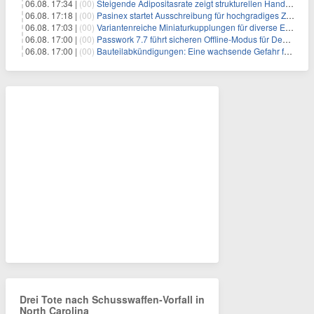
06.08. 17:34 |
(00)
Steigende Adipositasrate zeigt strukturellen Handlungsbedarf bei der Ernährung schulpflichtiger Kinder
06.08. 17:18 |
(00)
Pasinex startet Ausschreibung für hochgradiges Zinksulfidkonzentrat mit Germanium- und Silbergehalten und stellt ein Betriebsupdate bereit
06.08. 17:03 |
(00)
Variantenreiche Miniaturkupplungen für diverse Einsatzbereiche
06.08. 17:00 |
(00)
Passwork 7.7 führt sicheren Offline-Modus für Desktop- und Mobile-Apps ein
06.08. 17:00 |
(00)
Bauteilabkündigungen: Eine wachsende Gefahr für industrielle Elektroniksysteme
Drei Tote nach Schusswaffen-Vorfall in
North Carolina