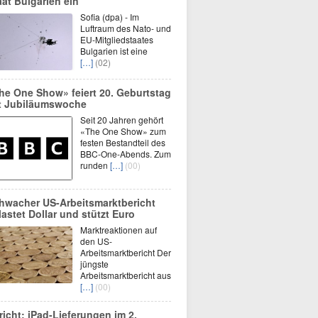
aat Bulgarien ein
Sofia (dpa) - Im
Luftraum des Nato- und
EU-Mitgliedstaates
Bulgarien ist eine
[…]
(02)
he One Show» feiert 20. Geburtstag
t Jubiläumswoche
Seit 20 Jahren gehört
«The One Show» zum
festen Bestandteil des
BBC-One-Abends. Zum
runden
[…]
(00)
hwacher US-Arbeitsmarktbericht
lastet Dollar und stützt Euro
Marktreaktionen auf
den US-
Arbeitsmarktbericht Der
jüngste
Arbeitsmarktbericht aus
[…]
(00)
richt: iPad-Lieferungen im 2.