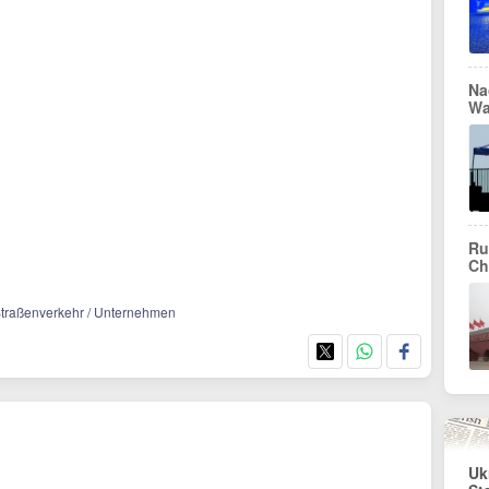
Na
Wa
Ru
Ch
/ Straßenverkehr / Unternehmen
Uk