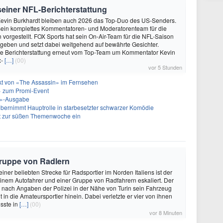
 seiner NFL-Berichterstattung
evin Burkhardt bleiben auch 2026 das Top-Duo des US-Senders.
ein komplettes Kommentatoren- und Moderatorenteam für die
vorgestellt. FOX Sports hat sein On-Air-Team für die NFL-Saison
geben und setzt dabei weitgehend auf bewährte Gesichter.
die Berichterstattung erneut vom Top-Team um Kommentator Kevin
x-
[…]
(00)
vor 5 Stunden
akt von «The Assassin» im Fernsehen
 zum Promi-Event
ht»-Ausgabe
bernimmt Hauptrolle in starbesetzter schwarzer Komödie
t zur süßen Themenwoche ein
 Gruppe von Radlern
 einer beliebten Strecke für Radsportler im Norden Italiens ist der
einem Autofahrer und einer Gruppe von Radfahrern eskaliert. Der
e nach Angaben der Polizei in der Nähe von Turin sein Fahrzeug
t in die Amateursportler hinein. Dabei verletzte er vier von ihnen
sste in
[…]
(00)
vor 8 Minuten