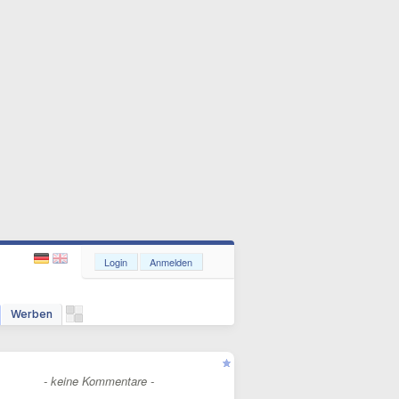
Login
Anmelden
Werben
- keine Kommentare -