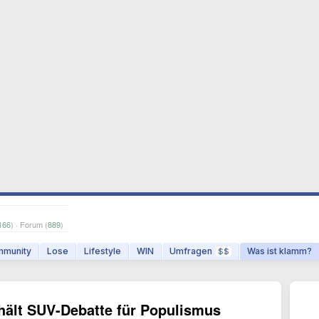
166
) · Forum (
889
)
munity
Lose
Lifestyle
WIN
Umfragen
Was ist klamm?
$$
hält SUV-Debatte für Populismus