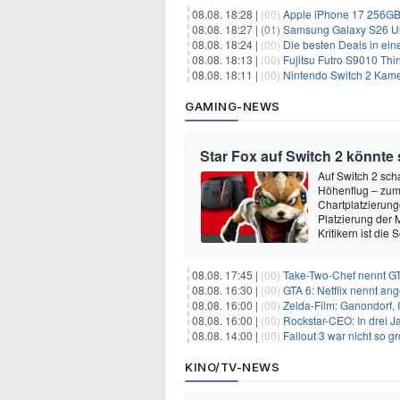
08.08. 18:28 |
(00)
Apple iPhone 17 256GB 
08.08. 18:27 |
(01)
Samsung Galaxy S26 Ultra
08.08. 18:24 |
(00)
Die besten Deals in ein
08.08. 18:13 |
(00)
Fujitsu Futro S9010 Thi
08.08. 18:11 |
(00)
Nintendo Switch 2 Kame
GAMING-NEWS
Star Fox auf Switch 2 könnte
Auf Switch 2 sch
Höhenflug – zumi
Chartplatzierung
Platzierung der 
Kritikern ist die
08.08. 17:45 |
(00)
Take-Two-Chef nennt GT
08.08. 16:30 |
(00)
GTA 6: Netflix nennt an
08.08. 16:00 |
(00)
Zelda-Film: Ganondorf, 
08.08. 16:00 |
(00)
Rockstar-CEO: In drei J
08.08. 14:00 |
(00)
Fallout 3 war nicht so g
KINO/TV-NEWS