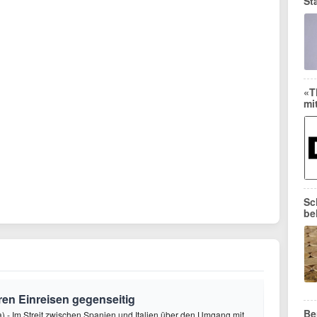
St
«T
mi
Sc
be
eren Einreisen gegenseitig
Be
 - Im Streit zwischen Spanien und Italien über den Umgang mit