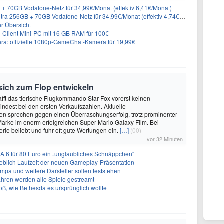
+ 70GB Vodafone-Netz für 34,99€/Monat (effektiv 6,41€/Monat)
 256GB + 70GB Vodafone-Netz für 34,99€/Monat (effektiv 4,74€/Monat)
er Übersicht
n Client Mini-PC mit 16 GB RAM für 100€
ra: offizielle 1080p-GameChat-Kamera für 19,99€
 sich zum Flop entwickeln
afft das tierische Flugkommando Star Fox vorerst keinen
ndest bei den ersten Verkaufszahlen. Aktuelle
en sprechen gegen einen Überraschungserfolg, trotz prominenter
Marke im enorm erfolgreichen Super Mario Galaxy Film. Bei
 Serie beliebt und fuhr oft gute Wertungen ein.
[…]
(00)
vor 32 Minuten
A 6 für 80 Euro ein „unglaubliches Schnäppchen“
geblich Laufzeit der neuen Gameplay-Präsentation
Impa und weitere Darsteller sollen feststehen
ahren werden alle Spiele gestreamt
roß, wie Bethesda es ursprünglich wollte