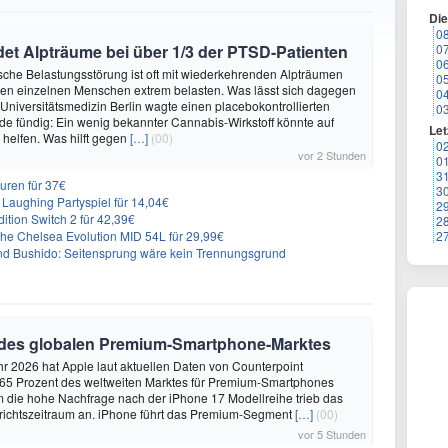
Di
0
et Alpträume bei über 1/3 der PTSD-Patienten
0
0
sche Belastungsstörung ist oft mit wiederkehrenden Alpträumen
0
den einzelnen Menschen extrem belasten. Was lässt sich dagegen
0
 Universitätsmedizin Berlin wagte einen placebokontrollierten
0
e fündig: Ein wenig bekannter Cannabis-Wirkstoff könnte auf
Let
helfen. Was hilft gegen
[…]
(00)
0
vor 2 Stunden
0
3
uren für 37€
3
Laughing Partyspiel für 14,04€
2
dition Switch 2 für 42,39€
2
he Chelsea Evolution MID 54L für 29,99€
2
nd Bushido: Seitensprung wäre kein Trennungsgrund
 des globalen Premium-Smartphone-Marktes
hr 2026 hat Apple laut aktuellen Daten von Counterpoint
 65 Prozent des weltweiten Marktes für Premium-Smartphones
em die hohe Nachfrage nach der iPhone 17 Modellreihe trieb das
ichtszeitraum an. iPhone führt das Premium-Segment
[…]
(00)
vor 5 Stunden