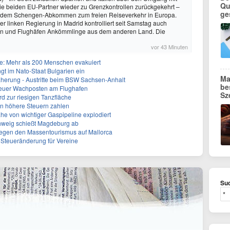
Qu
ie beiden EU-Partner wieder zu Grenzkontrollen zurückgekehrt –
ge
or dem Schengen-Abkommen zum freien Reiseverkehr in Europa.
r linken Regierung in Madrid kontrolliert seit Samstag auch
n und Flughäfen Ankömmlinge aus dem anderen Land. Die
vor 43 Minuten
: Mehr als 200 Menschen evakuiert
gt im Nato-Staat Bulgarien ein
Ma
herung - Austritte beim BSW Sachsen-Anhalt
be
Neuer Wachposten am Flughafen
Sz
rd zur riesigen Tanzfläche
en höhere Steuern zahlen
he von wichtiger Gaspipeline explodiert
hweig schießt Magdeburg ab
egen den Massentourismus auf Mallorca
e Steueränderung für Vereine
Suc