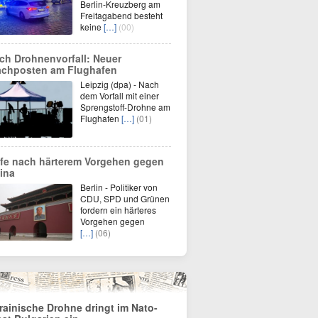
Berlin-Kreuzberg am
Freitagabend besteht
keine
[…]
(00)
ch Drohnenvorfall: Neuer
chposten am Flughafen
Leipzig (dpa) - Nach
dem Vorfall mit einer
Sprengstoff-Drohne am
Flughafen
[…]
(01)
fe nach härterem Vorgehen gegen
ina
Berlin - Politiker von
CDU, SPD und Grünen
fordern ein härteres
Vorgehen gegen
[…]
(06)
rainische Drohne dringt im Nato-