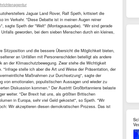
hrichtenagentur
utoherstellers Jaguar Land Rover, Ralf Speth, kritisiert die
ko im Verkehr. "Diese Debatte ist in meinen Augen reiner
", sagte Speth der "Welt" (Montagsausgabe). "Wir sind gerade
en Unfalls geworden, bei dem sieben Menschen durch ein kleines,
Sitzposition und die bessere Übersicht die Möglichkeit bieten,
h seltener an Unfällen mit Personenschäden beteiligt als andere
ik an der Klimaschutzbewegung. Zwar stehe die Wichtigkeit
. "Infrage stelle ich aber die Art und Weise der Präsentation, der
 vermeintliche Maßnahmen zur Durchsetzung", sagte der
g von emotionalen, populistischen Aussagen und wieder zu
erten Diskussion kommen." Der Austritt Großbritanniens belaste
r weiter. "Der Brexit hat uns, als größten Britischen
lumen in Europa, sehr viel Geld gekostet", so Speth. "Wir
och: Wir akzeptieren diesen demokratischen Prozess. Das ist
Sc
Ve