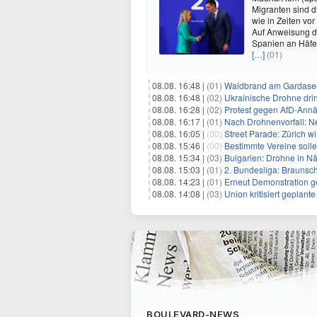
Migranten sind d
wie in Zeiten v
Auf Anweisung de
Spanien an Häfe
[…]
(01)
08.08. 16:48 |
(01)
Waldbrand am Gardasee
08.08. 16:48 |
(02)
Ukrainische Drohne drin
08.08. 16:28 |
(02)
Protest gegen AfD-Annä
08.08. 16:17 |
(01)
Nach Drohnenvorfall: 
08.08. 16:05 |
(00)
Street Parade: Zürich wi
08.08. 15:46 |
(00)
Bestimmte Vereine soll
08.08. 15:34 |
(03)
Bulgarien: Drohne in Nä
08.08. 15:03 |
(01)
2. Bundesliga: Braunsc
08.08. 14:23 |
(01)
Erneut Demonstration g
08.08. 14:08 |
(03)
Union kritisiert geplant
BOULEVARD-NEWS