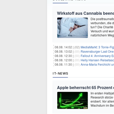
Wirkstoff aus Cannabis beend
Die posttraumati
verbunden, die 
tun? Die Charité
Versuch und wurd
natürlichem Weg 
08.08. 14:02 |
(02)
MediaMarkt: 3 Tonie-Fig
08.08. 13:02 |
(00)
Ravensburger Last One 
08.08. 12:30 |
(00)
Fallout 4: Anniversary E
08.08. 12:00 |
(00)
Helly Hansen Reisetasc
08.08. 11:30 |
(00)
Anna-Maria Ferchichi u
IT-NEWS
Apple beherrscht 65 Prozent
Im ersten Halbja
Research stolze
erobert. Vor all
Wachstum im Ber