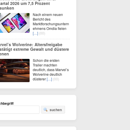
artal 2026 um 7,5 Prozent
sunken
Nach einem neuen
Bericht des
Marktforschungsuntern
ehmens Omdia fielen
[…]
(00)
rvel’s Wolverine: Altersfreigabe
stätigt extreme Gewalt und düstere
enen
Schon die ersten
Trailer machten
deutlich, dass Marvel’s
Wolverine deutlich
düsterer
[…]
(00)
hbegriff
suchen