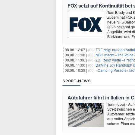
FOX setzt auf Kontinuität bei
Tom Brady und K
Zudem hat FOX s
neue NFL-Saison 
2026 bekannt ge
Angeführt wird 
Burkhardt und E
08.08. 12:07 |
(00)
ZDF zeigt nur den Auft
08.08. 11:38 |
(00)
NBC macht «The Voice»
08.08. 11:06 |
(00)
ZDF zeigt vierte «Prec
08.08. 11:00 |
(00)
Da'Vine Joy Randolph ü
08.08. 10:38 |
(00)
«Camping Paradis» läd
SPORT-NEWS
Autofahrer fährt in Italien in
Turin (dpa) - Auf
Streit zwischen 
Autofahrer setzt
aus voller Absich
schwer. Einer mu