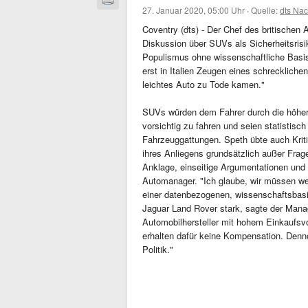
27. Januar 2020, 05:00 Uhr
·
Quelle:
dts Nac
Coventry (dts) - Der Chef des britischen A
Diskussion über SUVs als Sicherheitsrisi
Populismus ohne wissenschaftliche Basis
erst in Italien Zeugen eines schrecklich
leichtes Auto zu Tode kamen."
SUVs würden dem Fahrer durch die höhere 
vorsichtig zu fahren und seien statistisc
Fahrzeuggattungen. Speth übte auch Krit
ihres Anliegens grundsätzlich außer Frage
Anklage, einseitige Argumentationen und
Automanager. "Ich glaube, wir müssen we
einer datenbezogenen, wissenschaftsbasi
Jaguar Land Rover stark, sagte der Manage
Automobilhersteller mit hohem Einkaufsvo
erhalten dafür keine Kompensation. Denn
Politik."