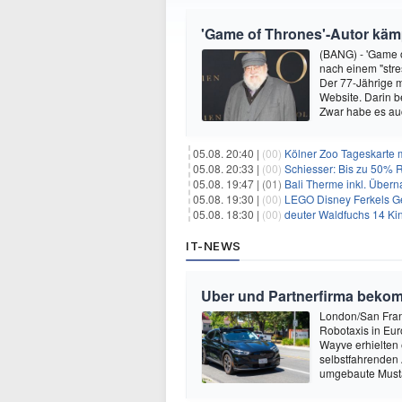
'Game of Thrones'-Autor kämp
(BANG) - 'Game o
nach einem "stre
Der 77-Jährige m
Website. Darin b
Zwar habe es au
05.08. 20:40 |
(00)
Kölner Zoo Tageskarte m
05.08. 20:33 |
(00)
Schiesser: Bis zu 50% R
05.08. 19:47 |
(01)
Bali Therme inkl. Übern
05.08. 19:30 |
(00)
LEGO Disney Ferkels Ge
05.08. 18:30 |
(00)
deuter Waldfuchs 14 Ki
IT-NEWS
Uber und Partnerfirma beko
London/San Franc
Robotaxis in Eur
Wayve erhielten 
selbstfahrenden 
umgebaute Musta