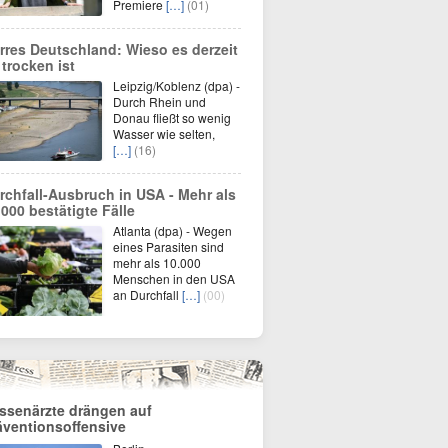
Premiere
[…]
(01)
rres Deutschland: Wieso es derzeit
 trocken ist
Leipzig/Koblenz (dpa) -
Durch Rhein und
Donau fließt so wenig
Wasser wie selten,
[…]
(16)
rchfall-Ausbruch in USA - Mehr als
.000 bestätigte Fälle
Atlanta (dpa) - Wegen
eines Parasiten sind
mehr als 10.000
Menschen in den USA
an Durchfall
[…]
(00)
ssenärzte drängen auf
äventionsoffensive