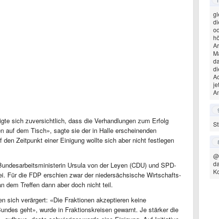
gl
di
od
hö
Ar
Ma
da
di
Ac
je
A
gte sich zuversichtlich, dass die Verhandlungen zum Erfolg
S
en auf dem Tisch», sagte sie der in Halle erscheinenden
 den Zeitpunkt einer Einigung wollte sich aber nicht festlegen
@
da
 Bundesarbeitsministerin Ursula von der Leyen (CDU) und SPD-
Ko
i. Für die FDP erschien zwar der niedersächsische Wirtschafts-
n dem Treffen dann aber doch nicht teil.
n sich verärgert: «Die Fraktionen akzeptieren keine
undes geht», wurde in Fraktionskreisen gewarnt. Je stärker die