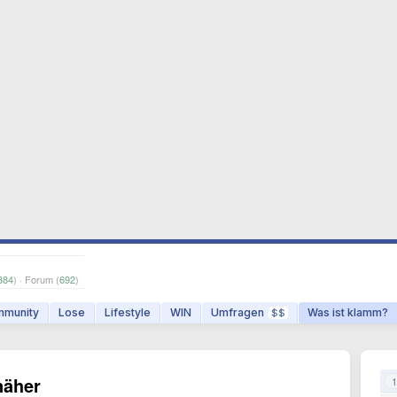
384
) · Forum (
692
)
munity
Lose
Lifestyle
WIN
Umfragen
Was ist klamm?
$$
näher
1