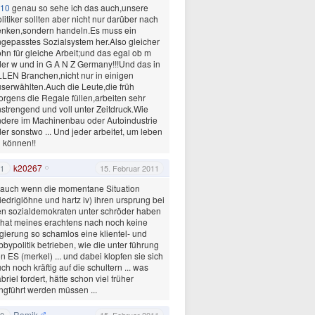
10
genau so sehe ich das auch,unsere
litiker sollten aber nicht nur darüber nach
enken,sondern handeln.Es muss ein
gepasstes Sozialsystem her.Also gleicher
hn für gleiche Arbeit;und das egal ob m
er w und in G A N Z Germany!!!Und das in
LEN Branchen,nicht nur in einigen
serwählten.Auch die Leute,die früh
rgens die Regale füllen,arbeiten sehr
strengend und voll unter Zeitdruck.Wie
dere im Machinenbau oder Autoindustrie
er sonstwo ... Und jeder arbeitet, um leben
 können!!
k20267
1
15. Februar 2011
. auch wenn die momentane Situation
iedriglöhne und hartz iv) ihren ursprung bei
n sozialdemokraten unter schröder haben
. hat meines erachtens nach noch keine
gierung so schamlos eine klientel- und
bbypolitik betrieben, wie die unter führung
n ES (merkel) ... und dabei klopfen sie sich
ch noch kräftig auf die schultern ... was
briel fordert, hätte schon viel früher
ngführt werden müssen ...
Ramik
0
15. Februar 2011