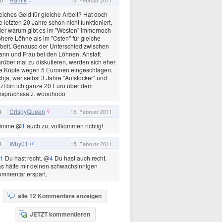
eiches Geld für gleiche Arbeit? Hat doch
e letzten 20 Jahre schon nicht funktioniert,
er warum gibt es im "Westen" immernoch
here Löhne als im "Osten" für gleiche
beit. Genauso der Unterschied zwischen
nn und Frau bei den Löhnen. Anstatt
rüber mal zu diskutieren, werden sich eher
e Köpfe wegen 5 Euronen eingeschlagen.
hja, war selbst 3 Jahre "Aufstocker" und
tzt bin ich ganze 20 Euro über dem
nspruchssatz. wooohooo
CrispyQueen
9
15. Februar 2011
timme @
1
auch zu, vollkommen richtig!
Why01
8
15. Februar 2011
1
Du hast recht. @
4
Du hast auch recht,
s hätte mir deinen schwachsinnigen
mmentar erspart.
alle 12 Kommentare anzeigen
JETZT kommentieren