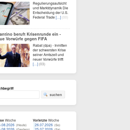
Regulierungsaufsicht
und Marktdynamik Die
Entscheidung der U.S.
Federal Trade
[…]
(00)
fantino beruft Krisenrunde ein -
ue Vorwürfe gegen FIFA
Rabat (dpa) - Inmitten
der schwersten Krise
seiner Amtszeit und
neuer Vorwürfe trifft
[…]
(03)
hbegriff
suchen
ese
Woche
Vorletzte
Woche
6.08.2026
26.07.2026
(Heute)
(So)
5.08.2026
25.07.2026
(Gestern)
(Sa)