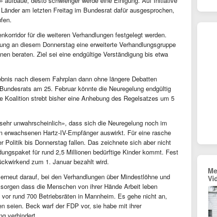
 aufbaue, desto schwieriger werde eine Einigung. Auf Initiative
 Länder am letzten Freitag im Bundesrat dafür ausgesprochen,
fen.
nkorridor für die weiteren Verhandlungen festgelegt werden.
ung an diesem Donnerstag eine erweiterte Verhandlungsgruppe
nen beraten. Ziel sei eine endgültige Verständigung bis etwa
ebnis nach diesem Fahrplan dann ohne längere Debatten
Bundesrats am 25. Februar könnte die Neuregelung endgültig
e Koalition strebt bisher eine Anhebung des Regelsatzes um 5
sehr unwahrscheinlich», dass sich die Neuregelung noch im
en erwachsenen Hartz-IV-Empfänger auswirkt. Für eine rasche
Politik bis Donnerstag fallen. Das zeichnete sich aber nicht
dungspaket für rund 2,5 Millionen bedürftige Kinder kommt. Fest
ückwirkend zum 1. Januar bezahlt wird.
Me
erneut darauf, bei den Verhandlungen über Mindestlöhne und
Vi
r sorgen dass die Menschen von ihrer Hände Arbeit leben
vor rund 700 Betriebsräten in Mannheim. Es gehe nicht an,
n seien. Beck warf der FDP vor, sie habe mit ihrer
g verhindert.