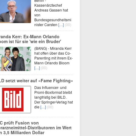
Berlin -
Kassenärztechef
Andreas Gassen hat
von
Bundesgesundheitsmi
nister Carsten
[…]
(00)
randa Kerr: Ex-Mann Orlando
oom ist für sie 'wie ein Bruder'
(BANG) - Miranda Kerr
hat offen über das Co-
Parenting mit ihrem Ex-
Mann Orlando Bloom
[…]
(00)
LD setzt weiter auf «Fame Fighting»
Das Influencer- und
Promi-Boxformat bleibt
langfristig bei BILD.
Der Springer-Verlag hat
die
[…]
(00)
C prüft Fusion von
erarzneimittel-Distributoren im Wert
n 3,5 Milliarden Dollar