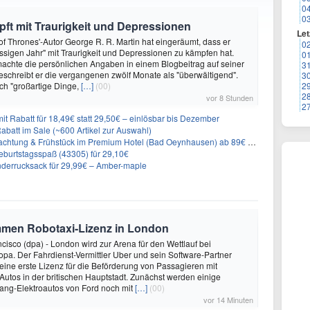
0
0
ft mit Traurigkeit und Depressionen
Let
f Thrones'-Autor George R. R. Martin hat eingeräumt, dass er
0
ssigen Jahr" mit Traurigkeit und Depressionen zu kämpfen hat.
0
achte die persönlichen Angaben in einem Blogbeitrag auf seiner
3
eschreibt er die vergangenen zwölf Monate als "überwältigend".
3
ch "großartige Dinge,
[…]
(00)
2
2
vor 8 Stunden
2
it Rabatt für 18,49€ statt 29,50€ – einlösbar bis Dezember
abatt im Sale (~600 Artikel zur Auswahl)
achtung & Frühstück im Premium Hotel (Bad Oeynhausen) ab 89€ p.P.
burtstagsspaß (43305) für 29,10€
nderrucksack für 29,99€ – Amber-maple
mmen Robotaxi-Lizenz in London
isco (dpa) - London wird zur Arena für den Wettlauf bei
opa. Der Fahrdienst-Vermittler Uber und sein Software-Partner
eine erste Lizenz für die Beförderung von Passagieren mit
Autos in der britischen Hauptstadt. Zunächst werden einige
ng-Elektroautos von Ford noch mit
[…]
(00)
vor 14 Minuten