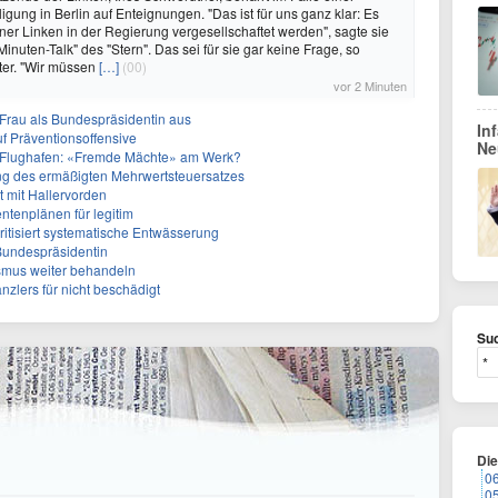
igung in Berlin auf Enteignungen. "Das ist für uns ganz klar: Es
iner Linken in der Regierung vergesellschaftet werden", sagte sie
nuten-Talk" des "Stern". Das sei für sie gar keine Frage, so
ter. "Wir müssen
[…]
(00)
vor 2 Minuten
r Frau als Bundespräsidentin aus
In
f Präventionsoffensive
Ne
 Flughafen: «Fremde Mächte» am Werk?
ffung des ermäßigten Mehrwertsteuersatzes
tt mit Hallervorden
entenplänen für legitim
itisiert systematische Entwässerung
 Bundespräsidentin
smus weiter behandeln
anzlers für nicht beschädigt
Suc
Di
0
0