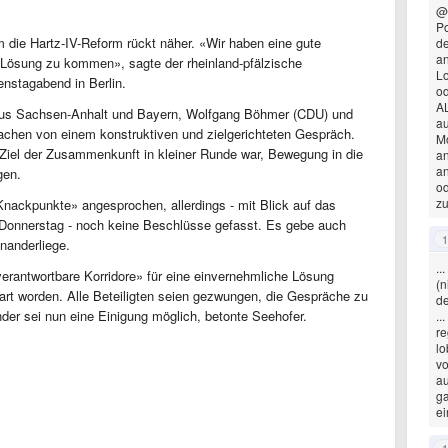
@
Po
um die Hartz-IV-Reform rückt näher. «Wir haben eine gute
d
an
 Lösung zu kommen», sagte der rheinland-pfälzische
Lo
nstagabend in Berlin.
od
AL
 aus Sachsen-Anhalt und Bayern, Wolfgang Böhmer (CDU) und
au
rachen von einem konstruktiven und zielgerichteten Gespräch.
Mo
. Ziel der Zusammenkunft in kleiner Runde war, Bewegung in die
an
an
gen.
od
zu
ackpunkte» angesprochen, allerdings - mit Blick auf das
 Donnerstag - noch keine Beschlüsse gefasst. Es gebe auch
1
nanderliege.
..
verantwortbare Korridore» für eine einvernehmliche Lösung
(n
bart worden. Alle Beteiligten seien gezwungen, die Gespräche zu
de
nder sei nun eine Einigung möglich, betonte Seehofer.
..
re
lo
vo
au
ga
ei
1