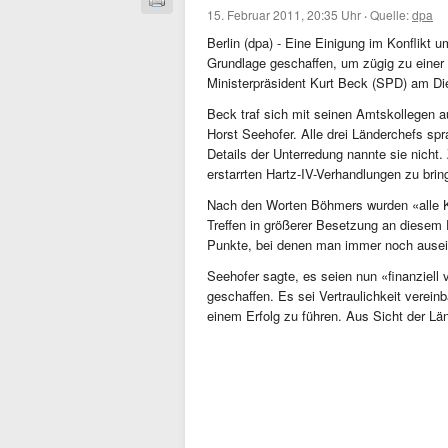
15. Februar 2011, 20:35 Uhr
·
Quelle:
dpa
Berlin (dpa) - Eine Einigung im Konflikt 
Grundlage geschaffen, um zügig zu einer
Ministerpräsident Kurt Beck (SPD) am Die
Beck traf sich mit seinen Amtskollegen
Horst Seehofer. Alle drei Länderchefs sp
Details der Unterredung nannte sie nicht
erstarrten Hartz-IV-Verhandlungen zu brin
Nach den Worten Böhmers wurden «alle Kn
Treffen in größerer Besetzung an diesem
Punkte, bei denen man immer noch ausei
Seehofer sagte, es seien nun «finanziell 
geschaffen. Es sei Vertraulichkeit verein
einem Erfolg zu führen. Aus Sicht der Lä