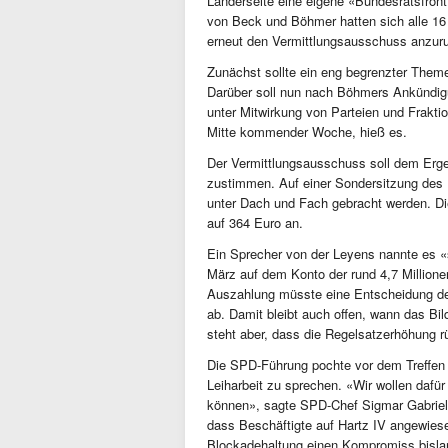
Länderseite eine eigene «Bundesratsfront»
von Beck und Böhmer hatten sich alle 16
erneut den Vermittlungsausschuss anzuru
Zunächst sollte ein eng begrenzter Theme
Darüber soll nun nach Böhmers Ankündig
unter Mitwirkung von Parteien und Fraktio
Mitte kommender Woche, hieß es.
Der Vermittlungsausschuss soll dem Erg
zustimmen. Auf einer Sondersitzung des 
unter Dach und Fach gebracht werden. Di
auf 364 Euro an.
Ein Sprecher von der Leyens nannte es «
März auf dem Konto der rund 4,7 Million
Auszahlung müsste eine Entscheidung der 
ab. Damit bleibt auch offen, wann das Bil
steht aber, dass die Regelsatzerhöhung r
Die SPD-Führung pochte vor dem Treffen 
Leiharbeit zu sprechen. «Wir wollen dafü
können», sagte SPD-Chef Sigmar Gabriel 
dass Beschäftigte auf Hartz IV angewiese
Blockadehaltung einen Kompromiss bislan