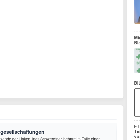
Mi
Bl
BI
FT
ergesellschaftungen
Ti
vo
itzende der Linken, Ines Schwerdtner, beharrt im Falle einer