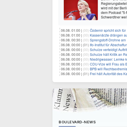
Regierungsbeteil
wird mit der Berl
dem Podcast "5-Mi
Schwerdtner wei
06.08. 01:00 |
(00)
Özdemir spricht sich fü
06.08. 01:00 |
(00)
Kassenärzte drängen au
06.08. 00:30 |
(00)
Sprengstoff-Drohne am
06.08. 00:00 |
(01)
Ifo-Institut für Abscha
06.08. 00:00 |
(00)
Schulze verteidigt Auftri
06.08. 00:00 |
(00)
Schulze hält Kritik an R
06.08. 00:00 |
(00)
Niedrigwasser: Lemke kr
06.08. 00:00 |
(00)
CDU-Vize will Frau als
06.08. 00:00 |
(00)
BPB will Rechtsextremi
06.08. 00:00 |
(01)
Frei hält Autorität des K
BOULEVARD-NEWS