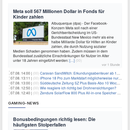
Meta soll 567 Millionen Dollar in Fonds für
Kinder zahlen
Albuquerque (dpa) - Der Facebook-
Konzern Meta soll nach einer
Gerichtsentscheidung im US-
Bundesstaat New Mexico mehr als eine
halbe Milliarde Dollar für Hilfen an Kinder
zahlen, die durch Nutzung sozialer
Medien Schaden genommen haben. Zudem müssen in dem
Bundesstaat zusätzliche Einschränkungen für Nutzer im Alter
unter 18 Jahren eingeführt werden:
[…]
(00)
vor 1 Stunde
07.08. 14:00 |
(00)
Caravan SandWitch: Erkundungsabenteuer ab 13.08. gratis im Epic Games Store
07.08. 13:11 |
(00)
iPhone 18 Pro zum Marktstart möglicherweise nur begrenzt verfügbar
07.08. 13:00 |
(00)
Süddeutsche Zeitung SZ Plus Basis-Abo 10 Wochen für 10€
07.08. 12:50 |
(00)
Wie reagiere ich richtig bei Drohnensichtungen?
07.08. 12:40 |
(00)
Zendure SolarFlow 800 Plus All-in-one Speicher + Zusatzspeicher AB2000L für 618,96€ – 3,84kWh fürs Balkonkraftwerk
GAMING-NEWS
Bonusbedingungen richtig lesen: Die
häufigsten Stolperfallen