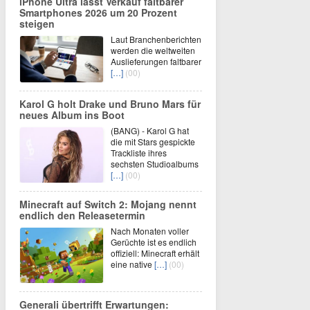
iPhone Ultra lässt Verkauf faltbarer
Smartphones 2026 um 20 Prozent
steigen
Laut Branchenberichten
werden die weltweiten
Auslieferungen faltbarer
[…]
(00)
Karol G holt Drake und Bruno Mars für
neues Album ins Boot
(BANG) - Karol G hat
die mit Stars gespickte
Trackliste ihres
sechsten Studioalbums
[…]
(00)
Minecraft auf Switch 2: Mojang nennt
endlich den Releasetermin
Nach Monaten voller
Gerüchte ist es endlich
offiziell: Minecraft erhält
eine native
[…]
(00)
Generali übertrifft Erwartungen: