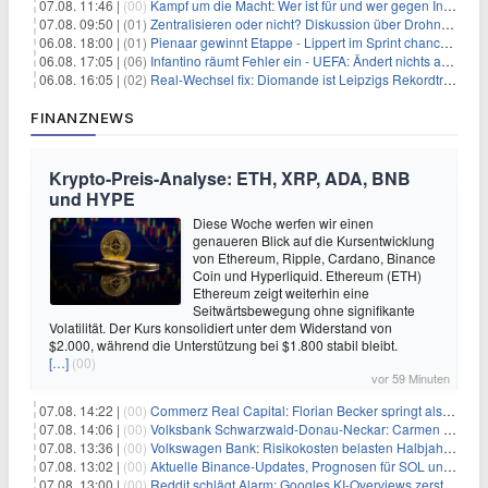
07.08. 11:46 |
(00)
Kampf um die Macht: Wer ist für und wer gegen Infantino?
07.08. 09:50 |
(01)
Zentralisieren oder nicht? Diskussion über Drohnenabwehr
06.08. 18:00 |
(01)
Pienaar gewinnt Etappe - Lippert im Sprint chancenlos
06.08. 17:05 |
(06)
Infantino räumt Fehler ein - UEFA: Ändert nichts an Boykott
06.08. 16:05 |
(02)
Real-Wechsel fix: Diomande ist Leipzigs Rekordtransfer
FINANZNEWS
Krypto-Preis-Analyse: ETH, XRP, ADA, BNB
und HYPE
Diese Woche werfen wir einen
genaueren Blick auf die Kursentwicklung
von Ethereum, Ripple, Cardano, Binance
Coin und Hyperliquid. Ethereum (ETH)
Ethereum zeigt weiterhin eine
Seitwärtsbewegung ohne signifikante
Volatilität. Der Kurs konsolidiert unter dem Widerstand von
$2.000, während die Unterstützung bei $1.800 stabil bleibt.
[…]
(00)
vor 59 Minuten
07.08. 14:22 |
(00)
Commerz Real Capital: Florian Becker springt als Leiter ein
07.08. 14:06 |
(00)
Volksbank Schwarzwald-Donau-Neckar: Carmen Wedam übernimmt Aufsichtsratsvorsitz
07.08. 13:36 |
(00)
Volkswagen Bank: Risikokosten belasten Halbjahresergebnis
07.08. 13:02 |
(00)
Aktuelle Binance-Updates, Prognosen für SOL und DOGE: Zusammenfassung vom 7. August
07.08. 13:00 |
(00)
Reddit schlägt Alarm: Googles KI-Overviews zerstören das Traffic-Geschäftsmodell