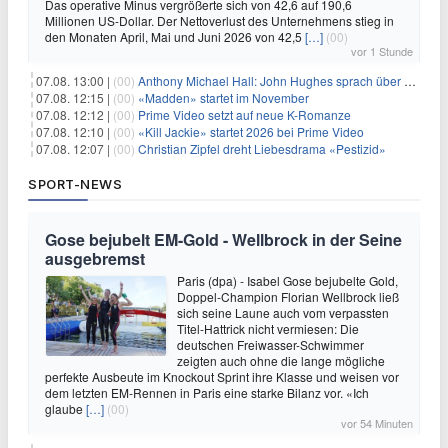
Das operative Minus vergrößerte sich von 42,6 auf 190,6
Millionen US-Dollar. Der Nettoverlust des Unternehmens stieg in
den Monaten April, Mai und Juni 2026 von 42,5
[…]
(00)
vor 1 Stunde
07.08. 13:00 |
(00)
Anthony Michael Hall: John Hughes sprach über eine Fortsetzung von 'The Breakfast Club'
07.08. 12:15 |
(00)
«Madden» startet im November
07.08. 12:12 |
(00)
Prime Video setzt auf neue K-Romanze
07.08. 12:10 |
(00)
«Kill Jackie» startet 2026 bei Prime Video
07.08. 12:07 |
(00)
Christian Zipfel dreht Liebesdrama «Pestizid»
SPORT-NEWS
Gose bejubelt EM-Gold - Wellbrock in der Seine
ausgebremst
Paris (dpa) - Isabel Gose bejubelte Gold,
Doppel-Champion Florian Wellbrock ließ
sich seine Laune auch vom verpassten
Titel-Hattrick nicht vermiesen: Die
deutschen Freiwasser-Schwimmer
zeigten auch ohne die lange mögliche
perfekte Ausbeute im Knockout Sprint ihre Klasse und weisen vor
dem letzten EM-Rennen in Paris eine starke Bilanz vor. «Ich
glaube
[…]
(00)
vor 54 Minuten