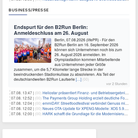
BUSINESS/PRESSE
Endspurt für den B2Run Berlin:
Anmeldeschluss am 26. August
Berlin, 07.08.2026 (lifePR) - Für den
B2Run Berlin am 16. September 2026
können sich Unternehmen noch bis zum
26. August 2026 anmelden. Im
Olympiastadion kommen Mitarbeitende
aus Unternehmen jeder Größe
zusammen, um die 5,7 Kilometer lange Strecke in der
beeindruckenden Stadionkulisse zu absolvieren. Als Teil der
deutschlandweiten B2Run Laufserie
[…]
(00)
vor 2 Stunden
07.08. 13:47 |
(00)
Heliostar präsentiert Finanz- und Betriebsergebnis für das zweite Quartal 2026 mit Goldproduktion und Barreserven in Rekordhöhe
07.08. 12:52 |
(00)
The Payments Group Holding erzielt deutliche Fortschritte bei ihren AI-Projekten
07.08. 12:04 |
(00)
emmiDAY: Streetfoodfestival verbindet Genuss mit Engagement gegen Brustkrebs
07.08. 12:02 |
(00)
Neues OTA-Update für XPENG Modelle: XOS 5.9.5 erweitert Sicherheits-, Lade- und Komfortfunktionen
07.08. 12:00 |
(00)
HARK schafft die Grundlage für die Modernisierung seiner IBM i-Anwendungen