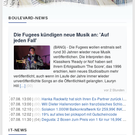
BOULEVARD-NEWS
Die Fugees kündigen neue Musik an: 'Auf
jeden Fall'
(BANG) - Die Fugees wollen erstmals seit
rund 30 Jahren wieder neue Musik
veröffentlichen. Die Interpreten des
Klassikers 'Ready or Not' haben seit
ihrem Erfolgsalbum 'The Score', das 1996
erschien, kein neues Studioalbum mehr
veröffentlicht, auch wenn im Laufe der Jahre immer wieder
unveröffentlichte Songs an die Öffentlichkeit gelangten. Lauryn
Hill
[…]
(00)
vor 2 Stunden
07.08. 13:00 |
(00)
Hanka Rackwitz hat sich ihren Ex-Partner zurück ins Haus geholt
07.08. 13:00 |
(00)
Will Dieter Hallervorden sein französisches Schloss verkaufen?
07.08. 12:10 |
(00)
Solakon 1.000W Balkonkraftwerk für 259,99€ INKL. VERSAND! 800W Wechselrichter, bifazial
07.08. 12:02 |
(00)
19% auf alles bei picksport mit Gutscheincode
07.08. 11:30 |
(04)
Degusta: 2 Boxen zum Preis von 1 für nur 16,99€ inkl. Versand
IT-NEWS