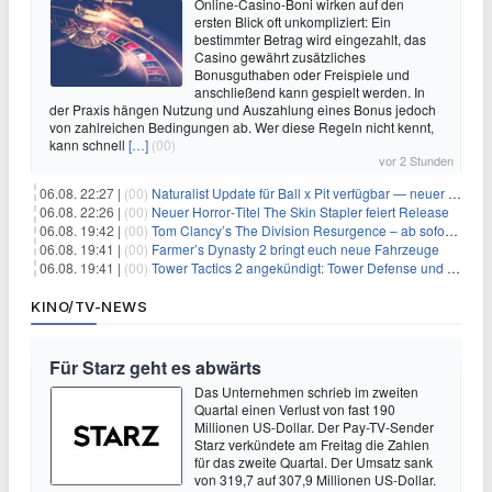
Online-Casino-Boni wirken auf den
ersten Blick oft unkompliziert: Ein
bestimmter Betrag wird eingezahlt, das
Casino gewährt zusätzliches
Bonusguthaben oder Freispiele und
anschließend kann gespielt werden. In
der Praxis hängen Nutzung und Auszahlung eines Bonus jedoch
von zahlreichen Bedingungen ab. Wer diese Regeln nicht kennt,
kann schnell
[…]
(00)
vor 2 Stunden
06.08. 22:27 |
(00)
Naturalist Update für Ball x Pit verfügbar — neuer Content auf allen Plattformen
06.08. 22:26 |
(00)
Neuer Horror‑Titel The Skin Stapler feiert Release
06.08. 19:42 |
(00)
Tom Clancy’s The Division Resurgence – ab sofort für euch verfügbar
06.08. 19:41 |
(00)
Farmer’s Dynasty 2 bringt euch neue Fahrzeuge
06.08. 19:41 |
(00)
Tower Tactics 2 angekündigt: Tower Defense und Deckbuilding Kombo kehrt zurück
KINO/TV-NEWS
Für Starz geht es abwärts
Das Unternehmen schrieb im zweiten
Quartal einen Verlust von fast 190
Millionen US-Dollar. Der Pay-TV-Sender
Starz verkündete am Freitag die Zahlen
für das zweite Quartal. Der Umsatz sank
von 319,7 auf 307,9 Millionen US-Dollar.