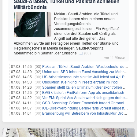
Saudi-Arabien, Türkei und Pakistan schließen
Militärbündnis
Mekka - Saudi-Arabien, die Türkei und
Pakistan haben sich in einem neuen
Verteidigungsbündnis
zusammengeschlossen. Ein Angriff auf
einen der drei Staaten soll künftig als
Angriff auf alle drei gelten. Das
Abkommen wurde am Freitag bei einem Treffen der Staats- und
Regierungschefs in Mekka besiegelt. Saudi-Kronprinz
Mohammed bin Salman, der türkische
[…]
(00)
vor 11 Minuten
07.08. 14:55 |
(03)
Pakistan, Türkei, Saudi-Arabien: Was bedeutet der neue Pakt?
07.08. 14:39 |
(02)
Union und SPD lehnen Fuest-Vorschlag zur Mehrwertsteuer ab
07.08. 14:35 |
(00)
US-Arbeitslosenquote sinkt im Juli leicht auf 4,1 Prozent
07.08. 14:33 |
(00)
Obduktion: Kleinkind in Preetz ertrank im Pool
07.08. 14:26 |
(00)
Spanien stellt Italien Ultimatum: Grenzkontrollen beenden
07.08. 14:25 |
(01)
BVG kritisiert «FreiFahren»-App als unsolidarisch
07.08. 14:22 |
(00)
Vor EM: Sprint-Ass Ansah wehrt sich gegen drohende Sperre
07.08. 14:11 |
(00)
CSD-Anschlag: Grüner Emmerich fordert Chronologie von Dobrindt
07.08. 14:07 |
(00)
ICE-Direktverbindung Berlin-Paris vorerst eingestellt
07.08. 14:04 |
(00)
Brandenburg will Betreibern von Infrastruktur Drohnenabwehr erlauben