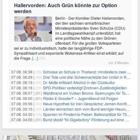
Hallervorden: Auch Grün könnte zur Option
werden
Berlin - Der Komiker Dieter Hallervorden,
der den sachsen-anhaltinischen
Ministerpräsidenten Sven Schulze (CDU)
im Landtagswahlkampf unterstützt, hat
eine politische Nähe zu den Grünen
offenbart. Für die großen Volksparteien
sei er zu individualistisch, hatte der langjährige FDP-
Sympathisant und exponierte Wokeness-Kritiker einst erklärt; auf
die Frage,
[…]
(00)
vor 3 Minuten
07.08. 06:38 |
(00)
Schüsse an Schule in Thailand: mindestens zwei Tote
07.08. 06:29 |
(00)
Drei Tote und drei Schwerverletzte bei Unfall in Rheinland-Pfalz
07.08. 06:19 |
(00)
Dr. Motte kritisiert Alkohol in der Clubkultur
07.08. 06:16 |
(00)
SPD-Politiker verteidigt Drohnen-Zuständigkeiten
07.08. 06:07 |
(01)
Waldbrand am Vulkan Bromo: Sperrungen für Touristen
07.08. 06:00 |
(01)
Risiko E-Scooter? – Jugendtrend mit Folgen
07.08. 05:56 |
(00)
Neue Hypothek für Iran-Gespräche: Jemen-Konflikt eskaliert
07.08. 05:15 |
(00)
Länder wünschen sich vom Bund weniger Hauruck-Gesetzgebung
07.08. 04:30 |
(00)
Spanien im Finsternis-Fieber: Balkonplätze für 700 Euro
07.08. 04:00 |
(01)
Bund stockt "KI-Gigafactory"-Förderung auf eine Milliarde Euro auf