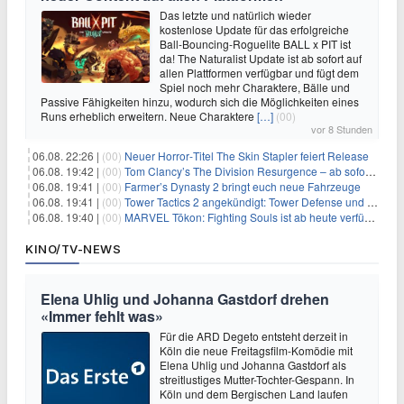
Das letzte und natürlich wieder
kostenlose Update für das erfolgreiche
Ball-Bouncing-Roguelite BALL x PIT ist
da! The Naturalist Update ist ab sofort auf
allen Plattformen verfügbar und fügt dem
Spiel noch mehr Charaktere, Bälle und
Passive Fähigkeiten hinzu, wodurch sich die Möglichkeiten eines
Runs erheblich erweitern. Neue Charaktere
[…]
(00)
vor 8 Stunden
06.08. 22:26 |
(00)
Neuer Horror‑Titel The Skin Stapler feiert Release
06.08. 19:42 |
(00)
Tom Clancy’s The Division Resurgence – ab sofort für euch verfügbar
06.08. 19:41 |
(00)
Farmer’s Dynasty 2 bringt euch neue Fahrzeuge
06.08. 19:41 |
(00)
Tower Tactics 2 angekündigt: Tower Defense und Deckbuilding Kombo kehrt zurück
06.08. 19:40 |
(00)
MARVEL Tōkon: Fighting Souls ist ab heute verfügbar
KINO/TV-NEWS
Elena Uhlig und Johanna Gastdorf drehen
«Immer fehlt was»
Für die ARD Degeto entsteht derzeit in
Köln die neue Freitagsfilm-Komödie mit
Elena Uhlig und Johanna Gastdorf als
streitlustiges Mutter-Tochter-Gespann. In
Köln und dem Bergischen Land laufen