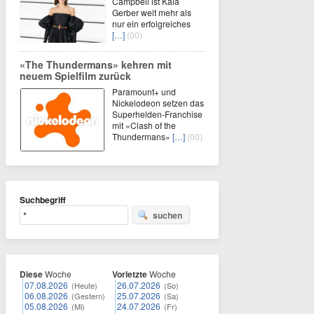
Campbell ist Kaia
Gerber weit mehr als
nur ein erfolgreiches
[…]
(00)
«The Thundermans» kehren mit
neuem Spielfilm zurück
Paramount+ und
Nickelodeon setzen das
Superhelden-Franchise
mit «Clash of the
Thundermans»
[…]
(00)
Suchbegriff
suchen
Diese
Woche
Vorletzte
Woche
07.08.2026
26.07.2026
(Heute)
(So)
06.08.2026
25.07.2026
(Gestern)
(Sa)
05.08.2026
24.07.2026
(Mi)
(Fr)