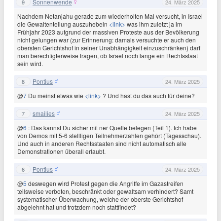
Sonnenwende
9
24. März 2025
Nachdem Netanjahu gerade zum wiederholten Mal versucht, in Israel
die Gewaltenteilung auszuhebeln
<link>
was ihm zuletzt ja im
Frühjahr 2023 aufgrund der massiven Proteste aus der Bevölkerung
nicht gelungen war (zur Erinnerung: damals versuchte er auch den
obersten Gerichtshof in seiner Unabhängigkeit einzuschränken) darf
man berechtigterweise fragen, ob Israel noch lange ein Rechtsstaat
sein wird.
Pontius
8
24. März 2025
@
7
Du meinst etwas wie
<link>
? Und hast du das auch für deine?
smailies
7
24. März 2025
@
6
: Das kannst Du sicher mit ner Quelle belegen (Teil 1). Ich habe
von Demos mit 5-6 stellligen Teilnehmerzahlen gehört (Tagesschau).
Und auch in anderen Rechtsstaaten sind nicht automatisch alle
Demonstrationen überall erlaubt.
Pontius
6
24. März 2025
@
5
deswegen wird Protest gegen die Angriffe im Gazastreifen
teilsweise verboten, beschränkt oder gewaltsam verhindert? Samt
systematischer Überwachung, welche der oberste Gerichtshof
abgelehnt hat und trotzdem noch stattfindet?