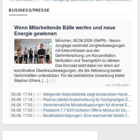
BUSINESS/PRESSE
Wenn Mitarbeitende Bälle werfen und neue
Energie gewinnen
München, 06.08.2026 (lifePR) - Neuro-
Jonglage verbindet Jonglierbewegungen
mit Erkenntnissen aus der
Gehirnforschung, um Konzentration,
Motivation und Teamgefühl zu stärken.
Das Konzept setzt dabei vor allem auf
koordinative Überkreuzbewegungen, die die Aktivierung beider
Gehirnhälften unterstützen. Für die betriebliche Umsetzung bietet
Stephan Ehlers,
[…]
(00)
vor 14 Stunden
06.08. 17:34 |
(00)
Steigende Adipositasrate zeigt strukturellen Handlungsbedarf bei der Ernährung schulpflichtiger Kinder
06.08. 17:18 |
(00)
Pasinex startet Ausschreibung für hochgradiges Zinksulfidkonzentrat mit Germanium- und Silbergehalten und stellt ein Betriebsupdate bereit
06.08. 17:03 |
(00)
Variantenreiche Miniaturkupplungen für diverse Einsatzbereiche
06.08. 17:00 |
(00)
Passwork 7.7 führt sicheren Offline-Modus für Desktop- und Mobile-Apps ein
06.08. 17:00 |
(00)
Bauteilabkündigungen: Eine wachsende Gefahr für industrielle Elektroniksysteme