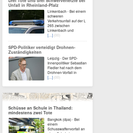
Drei Tote und drei Schwerverletzte bei
Unfall in Rheinland-Pfalz
Linkenbach - Bei einem
schweren
Verkehrsunfall auf der L
265 zwischen
Linkenbach und
[…]
(00)
SPD-Politiker verteidigt Drohnen-
Zuständigkeiten
Leipzig - Der SPD-
Innenpolitiker Sebastian
Fiedler hat nach dem
Drohnen-Vorfall in
[…]
(00)
Schüsse an Schule in Thailand:
mindestens zwei Tote
Bangkok (dpa) - Bei
einem
Schusswaffenvorfall an