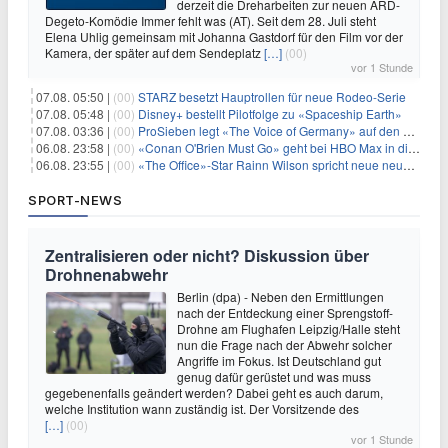
derzeit die Dreharbeiten zur neuen ARD-
Degeto-Komödie Immer fehlt was (AT). Seit dem 28. Juli steht
Elena Uhlig gemeinsam mit Johanna Gastdorf für den Film vor der
Kamera, der später auf dem Sendeplatz
[…]
(00)
vor 1 Stunde
07.08. 05:50 |
(00)
STARZ besetzt Hauptrollen für neue Rodeo-Serie
07.08. 05:48 |
(00)
Disney+ bestellt Pilotfolge zu «Spaceship Earth»
07.08. 03:36 |
(00)
ProSieben legt «The Voice of Germany» auf den Samstag
06.08. 23:58 |
(00)
«Conan O'Brien Must Go» geht bei HBO Max in die dritte Runde
06.08. 23:55 |
(00)
«The Office»-Star Rainn Wilson spricht neue neuseeländische Serie «Settling»
SPORT-NEWS
Zentralisieren oder nicht? Diskussion über
Drohnenabwehr
Berlin (dpa) - Neben den Ermittlungen
nach der Entdeckung einer Sprengstoff-
Drohne am Flughafen Leipzig/Halle steht
nun die Frage nach der Abwehr solcher
Angriffe im Fokus. Ist Deutschland gut
genug dafür gerüstet und was muss
gegebenenfalls geändert werden? Dabei geht es auch darum,
welche Institution wann zuständig ist. Der Vorsitzende des
[…]
(00)
vor 1 Stunde