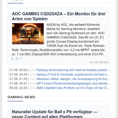
AOC GAMING CQ32G4ZA – Ein Monitor für drei
Arten von Spielen
AGON by AOC, die weltweit führende
Marke für Gaming-Monitore, erweitert
sein G4-Gaming-Sortiment um den AOC
GAMING CQ32G4ZA. Das 80 cm (31,5“)
große Curved Display kombiniert ein
1500R Fast VA-Panel mit Triple-Refresh-
Rate -Technologie, Reaktionszeiten von 0,3 ms MPRT sowie bis
zu 1 ms GtG, DisplayHDR 400-Unterstützung und einer DCI-P3-
[…]
(00)
vor 45 Minuten
07.08. 05:00 |
(00)
Fairplay-Vereinbarung soll Internet-Ausbau beschleunigen
07.08. 04:44 |
(00)
Galaxy Z Fold 8: Kompakt, ausdauernd und fast ohne Falte
07.08. 01:35 |
(00)
Atlassian-Aktien steigen, da Umsatzsprung KI-Sorgen dämpft
07.08. 00:47 |
(00)
GPT-4 baut Persönlichkeitsfragebögen aus beliebigen Texten und sagt Antworten voraus
06.08. 22:36 |
(00)
AMD erweitert das Portfolio an KI-Chips mit der Übernahme von Taalas
GAMING-NEWS
Naturalist Update für Ball x Pit verfügbar —
neuer Content auf allen Plattformen