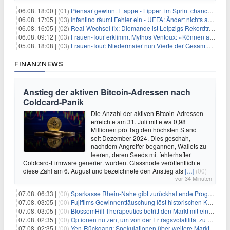
06.08. 18:00 |
(01)
Pienaar gewinnt Etappe - Lippert im Sprint chancenlos
06.08. 17:05 |
(03)
Infantino räumt Fehler ein - UEFA: Ändert nichts an Boykott
06.08. 16:05 |
(02)
Real-Wechsel fix: Diomande ist Leipzigs Rekordtransfer
06.08. 09:12 |
(03)
Frauen-Tour erklimmt Mythos Ventoux: «Können alles schaffen»
05.08. 18:08 |
(03)
Frauen-Tour: Niedermaier nun Vierte der Gesamtwertung
FINANZNEWS
Anstieg der aktiven Bitcoin-Adressen nach
Coldcard-Panik
Die Anzahl der aktiven Bitcoin-Adressen
erreichte am 31. Juli mit etwa 0,98
Millionen pro Tag den höchsten Stand
seit Dezember 2024. Dies geschah,
nachdem Angreifer begannen, Wallets zu
leeren, deren Seeds mit fehlerhafter
Coldcard-Firmware generiert wurden. Glassnode veröffentlichte
diese Zahl am 6. August und bezeichnete den Anstieg als
[…]
(00)
vor 34 Minuten
07.08. 06:33 |
(00)
Sparkasse Rhein-Nahe gibt zurückhaltende Prognose
07.08. 03:05 |
(00)
Fujifilms Gewinnenttäuschung löst historischen Kursrückgang aus
07.08. 03:05 |
(00)
BlossomHill Therapeutics betritt den Markt mit einem IPO-Boost von 150 Millionen Dollar
07.08. 02:35 |
(00)
Optionen nutzen, um von der Ertragsvolatilität zu profitieren
07.08. 02:35 |
(00)
Yen-Rückgang: Spekulationen über weitere Marktinterventionen nehmen zu