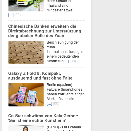
einer Schule in
Thailand sind
mindestens zwei
[…]
(00)
Chinesische Banken erweitern die
Direktabrechnung zur Unterstützung
der globalen Rolle des Yuan
Beschleunigung der
Yuan-
Internationalisierung In
einem bedeutenden
Schritt zur
[…]
(00)
Galaxy Z Fold 8: Kompakt,
ausdauernd und fast ohne Falte
Berlin (dpa/tmn) -
Faltbare Smartphones
haben trotz jahrelanger
Marktpräsenz ein
[…]
(00)
Co-Star schwärmt von Kaia Gerber:
'Sie ist eine echte Künstlerin'
(BANG) - Für Graham