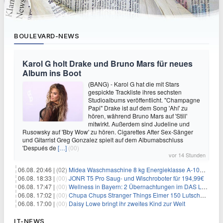
BOULEVARD-NEWS
Karol G holt Drake und Bruno Mars für neues
Album ins Boot
(BANG) - Karol G hat die mit Stars
gespickte Trackliste ihres sechsten
Studioalbums veröffentlicht. "Champagne
Papi" Drake ist auf dem Song 'Ahí' zu
hören, während Bruno Mars auf 'Still'
mitwirkt. Außerdem sind Judeline und
Rusowsky auf 'Bby Wow' zu hören. Cigarettes After Sex-Sänger
und Gitarrist Greg Gonzalez spielt auf dem Albumabschluss
'Después de
[…]
(00)
vor 14 Stunden
06.08. 20:46 |
(02)
Midea Waschmaschine 8 kg Energieklasse A-10% 1400 U/Min für 289,97€
06.08. 18:33 |
(00)
JONR T5 Pro Saug- und Wischroboter für 194,99€
06.08. 17:47 |
(00)
Wellness in Bayern: 2 Übernachtungen im DAS LUDWIG Sports Resort inkl. HP + Wellness ab 174€ p.P.
06.08. 17:02 |
(00)
Chupa Chups Stranger Things Eimer 150 Lutscher für 21,95€
06.08. 17:00 |
(00)
Daisy Lowe bringt ihr zweites Kind zur Welt
IT-NEWS