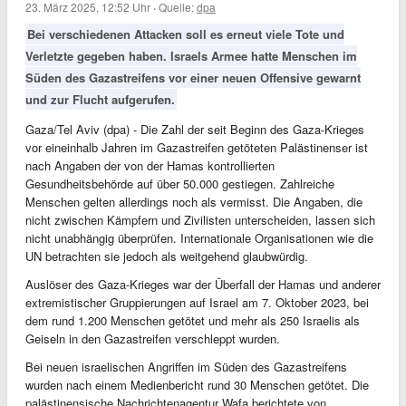
23. März 2025, 12:52 Uhr
·
Quelle:
dpa
Bei verschiedenen Attacken soll es erneut viele Tote und
Verletzte gegeben haben. Israels Armee hatte Menschen im
Süden des Gazastreifens vor einer neuen Offensive gewarnt
und zur Flucht aufgerufen.
Gaza/Tel Aviv (dpa) - Die Zahl der seit Beginn des Gaza-Krieges
vor eineinhalb Jahren im Gazastreifen getöteten Palästinenser ist
nach Angaben der von der Hamas kontrollierten
Gesundheitsbehörde auf über 50.000 gestiegen. Zahlreiche
Menschen gelten allerdings noch als vermisst. Die Angaben, die
nicht zwischen Kämpfern und Zivilisten unterscheiden, lassen sich
nicht unabhängig überprüfen. Internationale Organisationen wie die
UN betrachten sie jedoch als weitgehend glaubwürdig.
Auslöser des Gaza-Krieges war der Überfall der Hamas und anderer
extremistischer Gruppierungen auf Israel am 7. Oktober 2023, bei
dem rund 1.200 Menschen getötet und mehr als 250 Israelis als
Geiseln in den Gazastreifen verschleppt wurden.
Bei neuen israelischen Angriffen im Süden des Gazastreifens
wurden nach einem Medienbericht rund 30 Menschen getötet. Die
palästinensische Nachrichtenagentur Wafa berichtete von