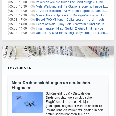
05.08. 19:00 |
(00)
Pokémon wie nie zuvor: Fan-Mod bringt VR und Ego-Perspektive nach Kanto
05.08. 18:30 |
(00)
Mehr Werbung auf PlayStation? Sony soll neue Einnahmequellen prüfen
05.08. 18:00 |
(00)
30 Jahre Resident Evil werden begehbar, samt „lebensgroßem Leon“
05.08. 17:30 |
(00)
Marvel Rivals Update 9.5: Dateigröße wird auf PC und Konsolen deutlich reduziert
05.08. 17:00 |
(00)
EA soll 700 Millionen Dollar sparen – droht nach der Übernahme die nächste Entlassungswelle?
05.08. 14:30 |
(00)
Gears of War: E-Day Beta: Starttermin und alle Inhalte offiziell bestätigt
05.08. 14:00 |
(00)
Final Fantasy 14 auf Switch 2 kämpft mit nervigem Ladefehler
05.08. 14:00 |
(00)
Update 1.0.6 für Black Flag Resynced: Das Blaserohr verschwindet – und 15 GB rollen auf die Xbox zu
TOP-THEMEN
Mehr Drohnensichtungen an deutschen
Flughäfen
Schönefeld (dpa) - Die Zahl der
Drohnensichtungen an deutschen
Flughäfen ist im ersten Halbjahr
gestiegen. Insgesamt wurden an den 15
internationalen Verkehrsflughäfen in den
ersten sechs Monaten 166 der