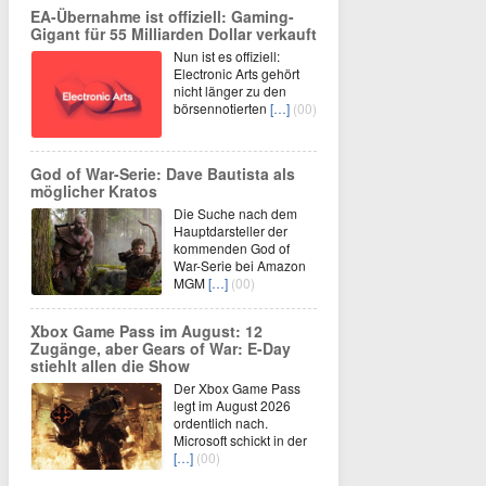
EA-Übernahme ist offiziell: Gaming-
Gigant für 55 Milliarden Dollar verkauft
Nun ist es offiziell:
Electronic Arts gehört
nicht länger zu den
börsennotierten
[…]
(00)
God of War-Serie: Dave Bautista als
möglicher Kratos
Die Suche nach dem
Hauptdarsteller der
kommenden God of
War-Serie bei Amazon
MGM
[…]
(00)
Xbox Game Pass im August: 12
Zugänge, aber Gears of War: E-Day
stiehlt allen die Show
Der Xbox Game Pass
legt im August 2026
ordentlich nach.
Microsoft schickt in der
[…]
(00)