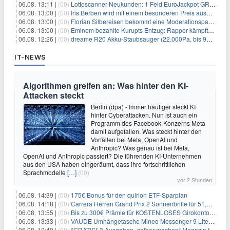
06.08. 13:11 |
(00)
Lottoscanner-Neukunden: 1 Feld EuroJackpot GRATIS spielen
06.08. 13:00 |
(00)
Iris Berben wird mit einem besonderen Preis ausgezeichnet
06.08. 13:00 |
(00)
Florian Silbereisen bekommt eine Moderationspartnerin
06.08. 13:00 |
(00)
Eminem bezahlte Kurupts Entzug: Rapper kämpfte gegen lebensbedrohliche Alkoholsucht
06.08. 12:26 |
(00)
dreame R20 Akku-Staubsauger (22.000Pa, bis 90 Min. Laufzeit) für 169€
IT-NEWS
Algorithmen greifen an: Was hinter den KI-
Attacken steckt
Berlin (dpa) - Immer häufiger steckt KI
hinter Cyberattacken. Nun ist auch ein
Programm des Facebook-Konzerns Meta
damit aufgefallen. Was steckt hinter den
Vorfällen bei Meta, OpenAI und
Anthropic? Was genau ist bei Meta,
OpenAI und Anthropic passiert? Die führenden KI-Unternehmen
aus den USA haben eingeräumt, dass ihre fortschrittlichen
Sprachmodelle
[…]
(00)
vor 2 Stunden
06.08. 14:39 |
(00)
175€ Bonus für den quirion ETF-Sparplan
06.08. 14:18 |
(00)
Carrera Herren Grand Prix 2 Sonnenbrille für 51,55€
06.08. 13:55 |
(00)
Bis zu 300€ Prämie für KOSTENLOSES Girokonto bei der Santander – 50€ schon nach 1 Woche!
06.08. 13:33 |
(00)
VAUDE Umhängetasche Mineo Messenger 9 Liter für 26,89€
06.08. 12:49 |
(00)
*GRATIS* 3 Ausgaben „selber machen“ Magazin für 0€ (statt 13,35€)