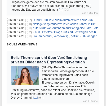
Flugobjekte gemeldet, die meisten davon im Großraum der
Standorte, wie aus Zahlen der Deutschen Flugsicherung (DSF)
hervorgeht. Das waren deutlich mehr
[…]
(00)
vor 7 Minuten
06.08. 14:39 |
(07)
Rund 9.600 Tote allein durch extrem heiße Juni-Woche
06.08. 14:38 |
(03)
Notlage vorgetäuscht? Täter locken Fahrer in Hinterhalt
06.08. 14:31 |
(00)
Auto stürzt von Autobahn auf Bahngleise - drei Tote
06.08. 14:28 |
(02)
9.600 Hitztetote: Dröge kritisiert Schweigen des Kanzlers
06.08. 14:23 |
(00)
Frauen betäubt, vergewaltigt, gefilmt - 68-Jähriger gesteht
BOULEVARD-NEWS
Bella Thorne spricht über Veröffentlichung
privater Bilder nach Erpressungsversuch
(BANG) - Bella Thorne hat über die
emotionalen Folgen gesprochen, die die
Veröffentlichung privater Fotos nach
einem mutmaßlichen
Erpressungsversuch für sie hatte. Obwohl
ihre Entscheidung später eine FBI-
Ermittlung unterstützte, habe die öffentliche Reaktion sie "wirklich,
wirklich gebrochen", erklärte die Schauspielerin. Die ehemalige
Disney-Channel-
[…]
(01)
vor 1 Stunde