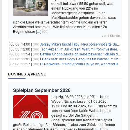
derzeit bei etwa $55,50 gehandelt, was
einem Rückgang von 22% im
Monatsvergleich entspricht. Einige
Marktbeobachter gehen davon aus, dass
sich die Lage weiter verschlechtern könnte und ein weiterer
Abwärtstrend bevorsteht. Wie tief könnte der Kurs fallen? Zu
Beginn dieser
[…]
(00)
vor 1 Stunde
06.08. 14:00 |
(00)
Jersey Mike's bricht Tabu: Neu börsennotierte Sandwich-Kette startet Millionen-Offensive in digitales Marketing
06.08. 12:00 |
(00)
Tech-Aktien im Juli-Crash: Warum Profi-Investoren jetzt zugreifen – Stresstest statt Bärenmarkt
06.08. 11:54 |
(00)
Bettina Orlopp zeigt sich selbstbewusst: "Ich bin die Vorstandsvorsitzende"
06.08. 11:31 |
(00)
LBank setzt auf Pudgy Penguins für Wachstum über den Handel hinaus
06.08. 11:17 |
(00)
Pi Network's PI führt Altcoin-Rallye an, während Bitcoin $65.000 anpeilt
BUSINESS/PRESSE
Spielplan September 2026
Leipzig, 06.08.2026 (lifePR) - Katrin
Weber: Nicht zu fassen 01.09.2026,
19.30 Uhr 02.09.2026, 19.30 Uhr Nicht zu
fassen, was über Katrin Weber bereits
gesagt wurde! Die Sängerin,
Schauspielerin und Kabarettistin spielt
große Rollen auf großen Bühnen, ist aber zum Glück auch immer
wieder in kleineren Häusern unterwegs - humorvoll,
[…]
(00)