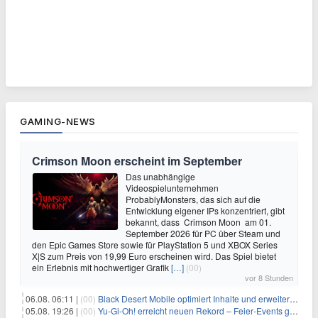
GAMING-NEWS
Crimson Moon erscheint im September
Das unabhängige
Videospielunternehmen
ProbablyMonsters, das sich auf die
Entwicklung eigener IPs konzentriert, gibt
bekannt, dass Crimson Moon am 01.
September 2026 für PC über Steam und
den Epic Games Store sowie für PlayStation 5 und XBOX Series
X|S zum Preis von 19,99 Euro erscheinen wird. Das Spiel bietet
ein Erlebnis mit hochwertiger Grafik
[…]
(00)
vor 8 Stunden
06.08. 06:11 |
(00)
Black Desert Mobile optimiert Inhalte und erweitert Treasure Access
05.08. 19:26 |
(00)
Yu‑Gi‑Oh! erreicht neuen Rekord – Feier‑Events gestartet