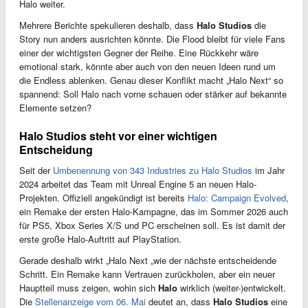
Halo weiter.
Mehrere Berichte spekulieren deshalb, dass
Halo Studios
die
Story nun anders ausrichten könnte. Die Flood bleibt für viele Fans
einer der wichtigsten Gegner der Reihe. Eine Rückkehr wäre
emotional stark, könnte aber auch von den neuen Ideen rund um
die Endless ablenken. Genau dieser Konflikt macht „Halo Next“ so
spannend: Soll Halo nach vorne schauen oder stärker auf bekannte
Elemente setzen?
Halo Studios steht vor einer wichtigen
Entscheidung
Seit der
Umbenennung von 343 Industries zu Halo Studios
im Jahr
2024 arbeitet das Team mit Unreal Engine 5 an neuen Halo-
Projekten. Offiziell angekündigt ist bereits
Halo: Campaign Evolved
,
ein Remake der ersten Halo-Kampagne, das im Sommer 2026 auch
für PS5, Xbox Series X/S und PC erscheinen soll. Es ist damit der
erste große Halo-Auftritt auf PlayStation.
Gerade deshalb wirkt „Halo Next „wie der nächste entscheidende
Schritt. Ein Remake kann Vertrauen zurückholen, aber ein neuer
Hauptteil muss zeigen, wohin sich
Halo
wirklich (weiter-)entwickelt.
Die
Stellenanzeige vom 06. Mai
deutet an, dass
Halo Studios
eine