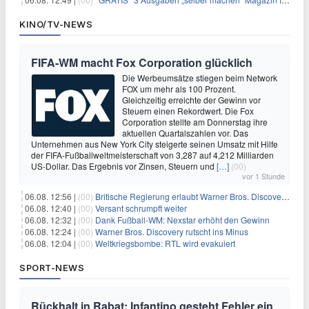
KINO/TV-NEWS
FIFA-WM macht Fox Corporation glücklich
Die Werbeumsätze stiegen beim Network
FOX um mehr als 100 Prozent.
Gleichzeitig erreichte der Gewinn vor
Steuern einen Rekordwert. Die Fox
Corporation stellte am Donnerstag ihre
aktuellen Quartalszahlen vor. Das
Unternehmen aus New York City steigerte seinen Umsatz mit Hilfe
der FIFA-Fußballweltmeisterschaft von 3,287 auf 4,212 Milliarden
US-Dollar. Das Ergebnis vor Zinsen, Steuern und
[…]
(00)
vor 1 Stunde
06.08. 12:56 |
(00)
Britische Regierung erlaubt Warner Bros. Discovery-Übernahme
06.08. 12:40 |
(00)
Versant schrumpft weiter
06.08. 12:32 |
(00)
Dank Fußball-WM: Nexstar erhöht den Gewinn
06.08. 12:24 |
(00)
Warner Bros. Discovery rutscht ins Minus
06.08. 12:04 |
(00)
Weltkriegsbombe: RTL wird evakuiert
SPORT-NEWS
Rückhalt in Rabat: Infantino gesteht Fehler ein