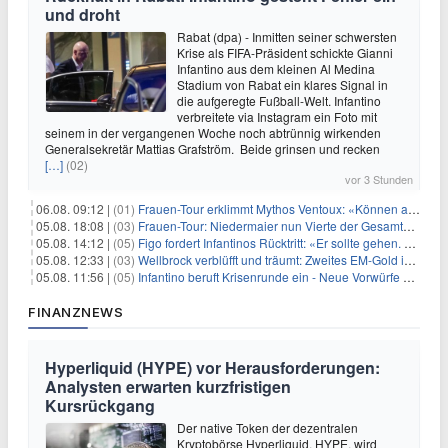
und droht
Rabat (dpa) - Inmitten seiner schwersten
Krise als FIFA-Präsident schickte Gianni
Infantino aus dem kleinen Al Medina
Stadium von Rabat ein klares Signal in
die aufgeregte Fußball-Welt. Infantino
verbreitete via Instagram ein Foto mit
seinem in der vergangenen Woche noch abtrünnig wirkenden
Generalsekretär Mattias Grafström. Beide grinsen und recken
[…]
(02)
vor 3 Stunden
06.08. 09:12 |
(01)
Frauen-Tour erklimmt Mythos Ventoux: «Können alles schaffen»
05.08. 18:08 |
(03)
Frauen-Tour: Niedermaier nun Vierte der Gesamtwertung
05.08. 14:12 |
(05)
Figo fordert Infantinos Rücktritt: «Er sollte gehen. Jetzt»
05.08. 12:33 |
(03)
Wellbrock verblüfft und träumt: Zweites EM-Gold in Paris
05.08. 11:56 |
(05)
Infantino beruft Krisenrunde ein - Neue Vorwürfe gegen FIFA
FINANZNEWS
Hyperliquid (HYPE) vor Herausforderungen:
Analysten erwarten kurzfristigen
Kursrückgang
Der native Token der dezentralen
Kryptobörse Hyperliquid, HYPE, wird