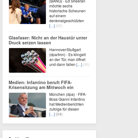
(BANG) - Ed Sheeran
möchte sechs
historische Scheunen
auf einem
denkmalgeschützten
[…]
(00)
Glasfaser: Nicht an der Haustür unter
Druck setzen lassen
Hannover/Stuttgart
(dpa/tmn) - Es klingelt
an der Tür, man öffnet
und dann fallen
[…]
(00)
Medien: Infantino beruft FIFA-
Krisensitzung am Mittwoch ein
München (dpa) - FIFA-
Boss Gianni Infantino
hat Medienberichten
zufolge für diesen
[…]
(04)