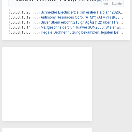
vor 1 Stunde
06.08. 13:20 |
(00)
Schneider Electric erzielt im ersten Halbjahr 2026 starke Fortschritte bei der Umsetzung seiner Nachhaltigkeits-Roadmap Impact 2030
06.08. 13:19 |
(00)
Antimony Resources Corp. (ATMY) (ATMYF) (K8J0) berichtet über Analyseergebnisse aus den jüngsten Bohrungen in der Main Zone – Bald Hill, einschließlich Gehalten von 13,0 % Antimon (Sb) über 0,65 Meter (m) in BH-26-16 in einer Zone mit 3,29 % Sb über 3,05
06.08. 13:17 |
(00)
Silver Storm erbohrt 215 g/t AgÄq (1,2) über 11,9 m und 200 g/t AgÄq über 15,4 m in der Zone Rosarios
06.08. 13:14 |
(00)
Maßgeschneidert für Huawei SUN2000: Wie enwitec mit dem SolarConnect SUN 2000 Gewerbe-Installationen beschleunigt
06.08. 13:05 |
(00)
Illegale Drohnennutzung bekämpfen, legalen Betrieb ermöglichen