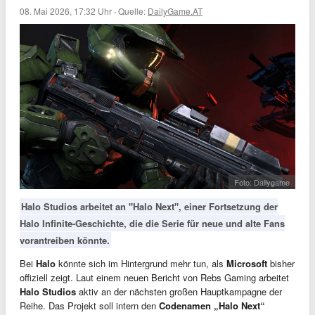
08. Mai 2026, 17:32 Uhr
·
Quelle:
DailyGame.AT
Foto: Dailygame
Halo Studios arbeitet an "Halo Next", einer Fortsetzung der
Halo Infinite-Geschichte, die die Serie für neue und alte Fans
vorantreiben könnte.
Bei
Halo
könnte sich im Hintergrund mehr tun, als
Microsoft
bisher
offiziell zeigt. Laut einem neuen Bericht von Rebs Gaming arbeitet
Halo Studios
aktiv an der nächsten großen Hauptkampagne der
Reihe. Das Projekt soll intern den
Codenamen „Halo Next“