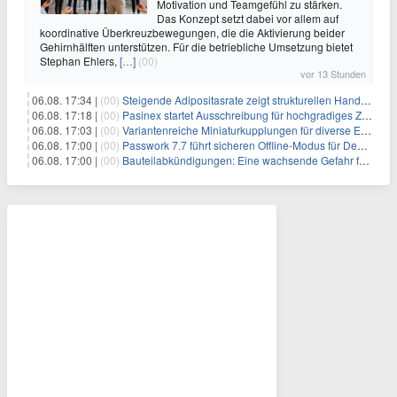
Motivation und Teamgefühl zu stärken.
Das Konzept setzt dabei vor allem auf
koordinative Überkreuzbewegungen, die die Aktivierung beider
Gehirnhälften unterstützen. Für die betriebliche Umsetzung bietet
Stephan Ehlers,
[…]
(00)
vor 13 Stunden
06.08. 17:34 |
(00)
Steigende Adipositasrate zeigt strukturellen Handlungsbedarf bei der Ernährung schulpflichtiger Kinder
06.08. 17:18 |
(00)
Pasinex startet Ausschreibung für hochgradiges Zinksulfidkonzentrat mit Germanium- und Silbergehalten und stellt ein Betriebsupdate bereit
06.08. 17:03 |
(00)
Variantenreiche Miniaturkupplungen für diverse Einsatzbereiche
06.08. 17:00 |
(00)
Passwork 7.7 führt sicheren Offline-Modus für Desktop- und Mobile-Apps ein
06.08. 17:00 |
(00)
Bauteilabkündigungen: Eine wachsende Gefahr für industrielle Elektroniksysteme