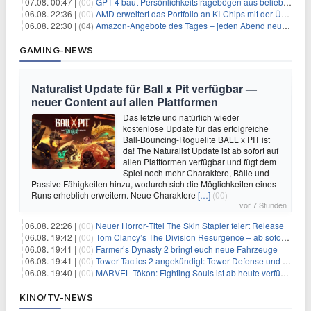
07.08. 00:47 |
(00)
GPT-4 baut Persönlichkeitsfragebögen aus beliebigen Texten und sagt Antworten voraus
06.08. 22:36 |
(00)
AMD erweitert das Portfolio an KI-Chips mit der Übernahme von Taalas
06.08. 22:30 |
(04)
Amazon-Angebote des Tages – jeden Abend neue Deals zum Stöbern
GAMING-NEWS
Naturalist Update für Ball x Pit verfügbar —
neuer Content auf allen Plattformen
Das letzte und natürlich wieder
kostenlose Update für das erfolgreiche
Ball-Bouncing-Roguelite BALL x PIT ist
da! The Naturalist Update ist ab sofort auf
allen Plattformen verfügbar und fügt dem
Spiel noch mehr Charaktere, Bälle und
Passive Fähigkeiten hinzu, wodurch sich die Möglichkeiten eines
Runs erheblich erweitern. Neue Charaktere
[…]
(00)
vor 7 Stunden
06.08. 22:26 |
(00)
Neuer Horror‑Titel The Skin Stapler feiert Release
06.08. 19:42 |
(00)
Tom Clancy’s The Division Resurgence – ab sofort für euch verfügbar
06.08. 19:41 |
(00)
Farmer’s Dynasty 2 bringt euch neue Fahrzeuge
06.08. 19:41 |
(00)
Tower Tactics 2 angekündigt: Tower Defense und Deckbuilding Kombo kehrt zurück
06.08. 19:40 |
(00)
MARVEL Tōkon: Fighting Souls ist ab heute verfügbar
KINO/TV-NEWS