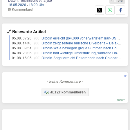
Daten / Technische Analyse
18.05.2026
·
18:29 Uhr
[0 Kommentare]
🔗 Relevante Artikel
05.08. 07:20 |
(00)
Bitcoin erreicht $64.000 vor erwartetem Iran-USA-Oman-Abkommen zur Straße von Hormus
06.08. 14:40 |
(00)
Bitcoin zeigt seltene bullische Divergenz – Déjà-vu für BTC?
05.08. 09:51 |
(00)
Bitcoin-Wale bewegen große Summen nach Coldcard-Chaos
04.08. 23:36 |
(00)
Bitcoin hält wichtige Unterstützung, während On-Chain-Daten auf neue Akkumulation hinweisen
01.08. 16:05 |
(00)
Bitcoin-Angst erreicht Rekordhoch nach Coldcard-Sicherheitslücke
- keine Kommentare -
JETZT kommentieren
forum