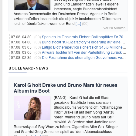
Bund und Länder hätten jeweils eigene
Interessen, sagte Bundesratspräsident
Andreas Bovenschulte der Deutschen Presse-Agentur in Berlin.
«Aber natürlich lassen sich die objektiv bestehenden Differenzen
leichter überbrücken, wenn der Bund
[…]
(00)
vor 20 Minuten
07.08. 04:30 |
(00)
Spanien im Finsternis-Fieber: Balkonplätze für 700 Euro
07.08. 04:00 |
(00)
Bund stockt "KI-Gigafactory"-Förderung auf eine Milliarde Euro auf
07.08. 03:05 |
(00)
Latigo Biotherapeutics sichert sich 345,6 Millionen Dollar in einer erhöhten IPO und ebnet den Weg für nicht-opioide Schmerztherapie
07.08. 03:05 |
(00)
Anwars Tochter tritt von der Parteiführung zurück und hebt politische Turbulenzen hervor
07.08. 02:35 |
(00)
Die Festnahme des ehemaligen Gouverneurs von Mexiko hebt die anhaltenden Herausforderungen in der Governance und im Geschäftsumfeld hervor
BOULEVARD-NEWS
Karol G holt Drake und Bruno Mars für neues
Album ins Boot
(BANG) - Karol G hat die mit Stars
gespickte Trackliste ihres sechsten
Studioalbums veröffentlicht. "Champagne
Papi" Drake ist auf dem Song 'Ahí' zu
hören, während Bruno Mars auf 'Still'
mitwirkt. Außerdem sind Judeline und
Rusowsky auf 'Bby Wow' zu hören. Cigarettes After Sex-Sänger
und Gitarrist Greg Gonzalez spielt auf dem Albumabschluss