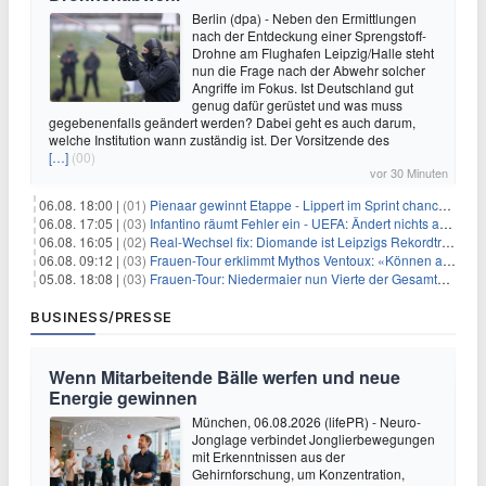
Berlin (dpa) - Neben den Ermittlungen
nach der Entdeckung einer Sprengstoff-
Drohne am Flughafen Leipzig/Halle steht
nun die Frage nach der Abwehr solcher
Angriffe im Fokus. Ist Deutschland gut
genug dafür gerüstet und was muss
gegebenenfalls geändert werden? Dabei geht es auch darum,
welche Institution wann zuständig ist. Der Vorsitzende des
[…]
(00)
vor 30 Minuten
06.08. 18:00 |
(01)
Pienaar gewinnt Etappe - Lippert im Sprint chancenlos
06.08. 17:05 |
(03)
Infantino räumt Fehler ein - UEFA: Ändert nichts an Boykott
06.08. 16:05 |
(02)
Real-Wechsel fix: Diomande ist Leipzigs Rekordtransfer
06.08. 09:12 |
(03)
Frauen-Tour erklimmt Mythos Ventoux: «Können alles schaffen»
05.08. 18:08 |
(03)
Frauen-Tour: Niedermaier nun Vierte der Gesamtwertung
BUSINESS/PRESSE
Wenn Mitarbeitende Bälle werfen und neue
Energie gewinnen
München, 06.08.2026 (lifePR) - Neuro-
Jonglage verbindet Jonglierbewegungen
mit Erkenntnissen aus der
Gehirnforschung, um Konzentration,