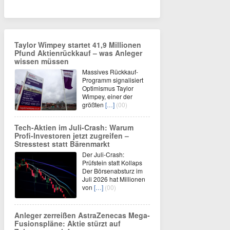
Taylor Wimpey startet 41,9 Millionen
Pfund Aktienrückkauf – was Anleger
wissen müssen
Massives Rückkauf-
Programm signalisiert
Optimismus Taylor
Wimpey, einer der
größten
[…]
(00)
Tech-Aktien im Juli-Crash: Warum
Profi-Investoren jetzt zugreifen –
Stresstest statt Bärenmarkt
Der Juli-Crash:
Prüfstein statt Kollaps
Der Börsenabsturz im
Juli 2026 hat Millionen
von
[…]
(00)
Anleger zerreißen AstraZenecas Mega-
Fusionspläne: Aktie stürzt auf