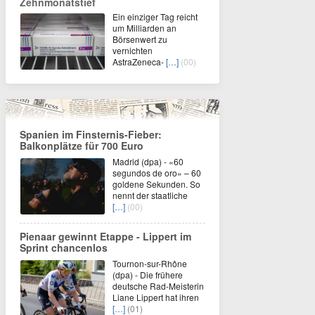
Zehnmonatstief
Ein einziger Tag reicht
um Milliarden an
Börsenwert zu
vernichten
AstraZeneca-
[…]
(00)
Spanien im Finsternis-Fieber:
Balkonplätze für 700 Euro
Madrid (dpa) - «60
segundos de oro» – 60
goldene Sekunden. So
nennt der staatliche
[…]
(00)
Pienaar gewinnt Etappe - Lippert im
Sprint chancenlos
Tournon-sur-Rhône
(dpa) - Die frühere
deutsche Rad-Meisterin
Liane Lippert hat ihren
[…]
(01)