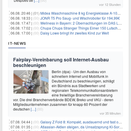
'Después de
[…]
(00)
vor 12 Stunden
06.08. 20:46 |
(01)
Midea Waschmaschine 8 kg Energieklasse A-10% 1400 U/Min für 289,97€
06.08. 18:33 |
(00)
JONR T5 Pro Saug- und Wischroboter für 194,99€
06.08. 17:47 |
(00)
Wellness in Bayern: 2 Übernachtungen im DAS LUDWIG Sports Resort inkl. HP + Wellness ab 174€ p.P.
06.08. 17:02 |
(00)
Chupa Chups Stranger Things Eimer 150 Lutscher für 21,95€
06.08. 17:00 |
(00)
Daisy Lowe bringt ihr zweites Kind zur Welt
IT-NEWS
Fairplay-Vereinbarung soll Internet-Ausbau
beschleunigen
Berlin (dpa) - Um den Ausbau von
schnellem Internet und Mobilfunk in
Deutschland zu beschleunigen, schlägt
ein Bündnis aus Stadtwerken und
regionalen Telekommunikationsanbietern
eine freiwillige Branchenvereinbarung
vor. Die drei Branchenverbände BDEW, Breko und VKU - deren
Mitgliedsunternehmen zusammen für knapp 60 Prozent der
deutschen
[…]
(00)
vor 35 Minuten
07.08. 04:44 |
(00)
Galaxy Z Fold 8: Kompakt, ausdauernd und fast ohne Falte
07.08. 01:35 |
(00)
Atlassian-Aktien steigen, da Umsatzsprung KI-Sorgen dämpft