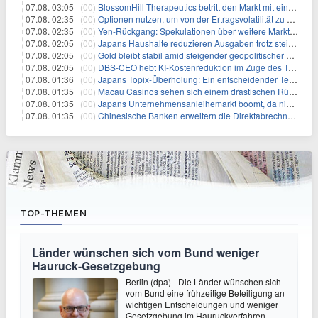
07.08. 03:05 |
(00)
BlossomHill Therapeutics betritt den Markt mit einem IPO-Boost von 150 Millionen Dollar
07.08. 02:35 |
(00)
Optionen nutzen, um von der Ertragsvolatilität zu profitieren
07.08. 02:35 |
(00)
Yen-Rückgang: Spekulationen über weitere Marktinterventionen nehmen zu
07.08. 02:05 |
(00)
Japans Haushalte reduzieren Ausgaben trotz steigender Löhne: Ein Warnsignal für das Wachstum
07.08. 02:05 |
(00)
Gold bleibt stabil amid steigender geopolitischer Spannungen im Persischen Golf
07.08. 02:05 |
(00)
DBS-CEO hebt KI-Kostenreduktion im Zuge des Token-Paradoxons hervor
07.08. 01:36 |
(00)
Japans Topix-Überholung: Ein entscheidender Test für Small Caps
07.08. 01:35 |
(00)
Macau Casinos sehen sich einem drastischen Rückgang der Einnahmen angesichts der anhaltenden China-Razzia gegenüber
07.08. 01:35 |
(00)
Japans Unternehmensanleihemarkt boomt, da niedriger bewertete Kreditnehmer nach Schutz durch Covenants suchen
07.08. 01:35 |
(00)
Chinesische Banken erweitern die Direktabrechnung zur Unterstützung der globalen Rolle des Yuan
TOP-THEMEN
Länder wünschen sich vom Bund weniger
Hauruck-Gesetzgebung
Berlin (dpa) - Die Länder wünschen sich
vom Bund eine frühzeitige Beteiligung an
wichtigen Entscheidungen und weniger
Gesetzgebung im Hauruckverfahren.