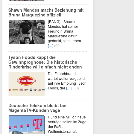
Shawn Mendes macht Beziehung mit
Bruna Marquezine offiziell
(BANG) - Shawn
Mendes hat seiner
Freundin Bruna
Marquezine dafür
gedankt, sein Leben
[…]
(00)
Tyson Foods kappt die
Gewinnprognose: Die historische
Rinderkrise will einfach nicht enden
Die Fleischbranche
wartet weiter vergeblich
auf ihre Erholung Tyson
Foods, der
[…]
(00)
Deutsche Telekom bleibt bei
MagentaTV-Kunden vage
Rund eine Million neue
Verträge sollen im Zuge
der Fußball-
Weltmeisterschaft