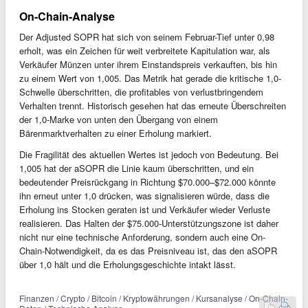
On-Chain-Analyse
Der Adjusted SOPR hat sich von seinem Februar-Tief unter 0,98
erholt, was ein Zeichen für weit verbreitete Kapitulation war, als
Verkäufer Münzen unter ihrem Einstandspreis verkauften, bis hin
zu einem Wert von 1,005. Das Metrik hat gerade die kritische 1,0-
Schwelle überschritten, die profitables von verlustbringendem
Verhalten trennt. Historisch gesehen hat das erneute Überschreiten
der 1,0-Marke von unten den Übergang von einem
Bärenmarktverhalten zu einer Erholung markiert.
Die Fragilität des aktuellen Wertes ist jedoch von Bedeutung. Bei
1,005 hat der aSOPR die Linie kaum überschritten, und ein
bedeutender Preisrückgang in Richtung $70.000–$72.000 könnte
ihn erneut unter 1,0 drücken, was signalisieren würde, dass die
Erholung ins Stocken geraten ist und Verkäufer wieder Verluste
realisieren. Das Halten der $75.000-Unterstützungszone ist daher
nicht nur eine technische Anforderung, sondern auch eine On-
Chain-Notwendigkeit, da es das Preisniveau ist, das den aSOPR
über 1,0 hält und die Erholungsgeschichte intakt lässt.
Finanzen / Crypto / Bitcoin / Kryptowährungen / Kursanalyse / On-Chain-