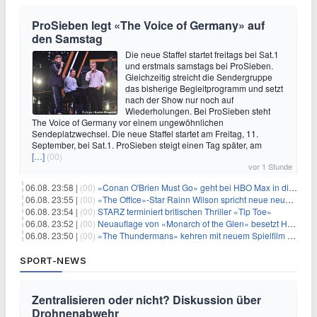
ProSieben legt «The Voice of Germany» auf
den Samstag
Die neue Staffel startet freitags bei Sat.1
und erstmals samstags bei ProSieben.
Gleichzeitig streicht die Sendergruppe
das bisherige Begleitprogramm und setzt
nach der Show nur noch auf
Wiederholungen. Bei ProSieben steht
The Voice of Germany vor einem ungewöhnlichen
Sendeplatzwechsel. Die neue Staffel startet am Freitag, 11.
September, bei Sat.1. ProSieben steigt einen Tag später, am
[…]
(00)
vor 1 Stunde
06.08. 23:58 |
(00)
«Conan O'Brien Must Go» geht bei HBO Max in die dritte Runde
06.08. 23:55 |
(00)
«The Office»-Star Rainn Wilson spricht neue neuseeländische Serie «Settling»
06.08. 23:54 |
(00)
STARZ terminiert britischen Thriller «Tip Toe»
06.08. 23:52 |
(00)
Neuauflage von «Monarch of the Glen» besetzt Hauptrollen
06.08. 23:50 |
(00)
«The Thundermans» kehren mit neuem Spielfilm zurück
SPORT-NEWS
Zentralisieren oder nicht? Diskussion über
Drohnenabwehr