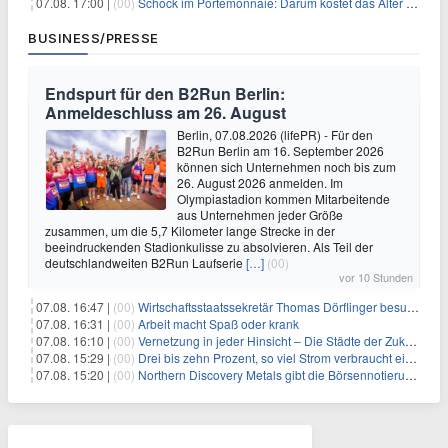
07.08. 17:00 |
(00)
Schock im Portemonnaie: Darum kostet das Alter deutlich mehr als Sie denken
BUSINESS/PRESSE
Endspurt für den B2Run Berlin:
Anmeldeschluss am 26. August
Berlin, 07.08.2026 (lifePR) - Für den
B2Run Berlin am 16. September 2026
können sich Unternehmen noch bis zum
26. August 2026 anmelden. Im
Olympiastadion kommen Mitarbeitende
aus Unternehmen jeder Größe
zusammen, um die 5,7 Kilometer lange Strecke in der
beeindruckenden Stadionkulisse zu absolvieren. Als Teil der
deutschlandweiten B2Run Laufserie
[…]
(00)
vor 10 Stunden
07.08. 16:47 |
(00)
Wirtschaftsstaatssekretär Thomas Dörflinger besucht Handwerksbetrieb im Kammerbezirk Freiburg
07.08. 16:31 |
(00)
Arbeit macht Spaß oder krank
07.08. 16:10 |
(00)
Vernetzung in jeder Hinsicht – Die Städte der Zukunft sind grün-blau
07.08. 15:29 |
(00)
Drei bis zehn Prozent, so viel Strom verbraucht ein Aufzug im Gebäude
07.08. 15:20 |
(00)
Northern Discovery Metals gibt die Börsennotierung an der Frankfurter Wertpapierbörse bekannt