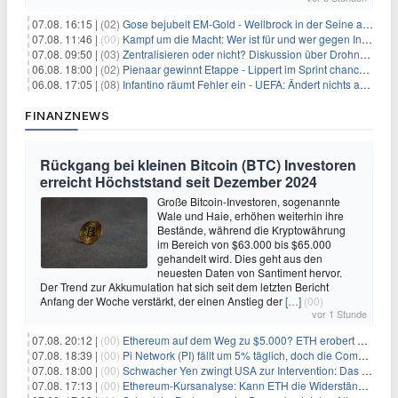
07.08. 16:15 |
(02)
Gose bejubelt EM-Gold - Wellbrock in der Seine ausgebremst
07.08. 11:46 |
(00)
Kampf um die Macht: Wer ist für und wer gegen Infantino?
07.08. 09:50 |
(03)
Zentralisieren oder nicht? Diskussion über Drohnenabwehr
06.08. 18:00 |
(02)
Pienaar gewinnt Etappe - Lippert im Sprint chancenlos
06.08. 17:05 |
(08)
Infantino räumt Fehler ein - UEFA: Ändert nichts an Boykott
FINANZNEWS
Rückgang bei kleinen Bitcoin (BTC) Investoren
erreicht Höchststand seit Dezember 2024
Große Bitcoin-Investoren, sogenannte
Wale und Haie, erhöhen weiterhin ihre
Bestände, während die Kryptowährung
im Bereich von $63.000 bis $65.000
gehandelt wird. Dies geht aus den
neuesten Daten von Santiment hervor.
Der Trend zur Akkumulation hat sich seit dem letzten Bericht
Anfang der Woche verstärkt, der einen Anstieg der
[…]
(00)
vor 1 Stunde
07.08. 20:12 |
(00)
Ethereum auf dem Weg zu $5.000? ETH erobert wichtige Marke zurück, während Institutionen weiter akkumulieren
07.08. 18:39 |
(00)
Pi Network (PI) fällt um 5% täglich, doch die Community bleibt optimistisch
07.08. 18:00 |
(00)
Schwacher Yen zwingt USA zur Intervention: Das größte Risiko seit 15 Jahren
07.08. 17:13 |
(00)
Ethereum-Kursanalyse: Kann ETH die Widerstände der gleitenden Durchschnitte überwinden?