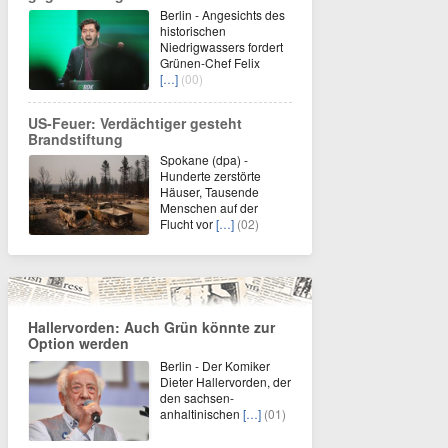
Berlin - Angesichts des
historischen
Niedrigwassers fordert
Grünen-Chef Felix
[…]
(00)
US-Feuer: Verdächtiger gesteht
Brandstiftung
Spokane (dpa) -
Hunderte zerstörte
Häuser, Tausende
Menschen auf der
Flucht vor
[…]
(02)
Hallervorden: Auch Grün könnte zur
Option werden
Berlin - Der Komiker
Dieter Hallervorden, der
den sachsen-
anhaltinischen
[…]
(01)