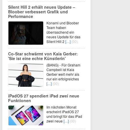
Silent Hill 2 erhält neues Update –
Bloober verbessert Grafik und
Performance
Konami und Bloober
Team haben
überraschend ein
neues Update für das
Silent Hill 2
[…]
(00)
Co-Star schwärmt von Kaia Gerber:
'Sie ist eine echte Künstlerin'
(BANG) - Für Graham
Campbell ist Kaia
Gerber weit mehr als
nur ein erfolgreiches
[…]
(00)
iPadOS 27 spendiert iPad zwei neue
Funktionen
Im nächsten Monat
erscheint iPadOS 27
und bringt für das iPad
zwei neue
[…]
(00)