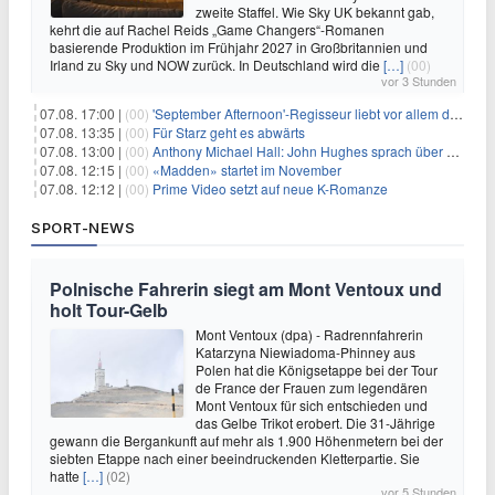
zweite Staffel. Wie Sky UK bekannt gab,
kehrt die auf Rachel Reids „Game Changers“-Romanen
basierende Produktion im Frühjahr 2027 in Großbritannien und
Irland zu Sky und NOW zurück. In Deutschland wird die
[…]
(00)
vor 3 Stunden
07.08. 17:00 |
(00)
'September Afternoon'-Regisseur liebt vor allem die 'Banalität' in seinen Filmen
07.08. 13:35 |
(00)
Für Starz geht es abwärts
07.08. 13:00 |
(00)
Anthony Michael Hall: John Hughes sprach über eine Fortsetzung von 'The Breakfast Club'
07.08. 12:15 |
(00)
«Madden» startet im November
07.08. 12:12 |
(00)
Prime Video setzt auf neue K-Romanze
SPORT-NEWS
Polnische Fahrerin siegt am Mont Ventoux und
holt Tour-Gelb
Mont Ventoux (dpa) - Radrennfahrerin
Katarzyna Niewiadoma-Phinney aus
Polen hat die Königsetappe bei der Tour
de France der Frauen zum legendären
Mont Ventoux für sich entschieden und
das Gelbe Trikot erobert. Die 31-Jährige
gewann die Bergankunft auf mehr als 1.900 Höhenmetern bei der
siebten Etappe nach einer beeindruckenden Kletterpartie. Sie
hatte
[…]
(02)
vor 5 Stunden