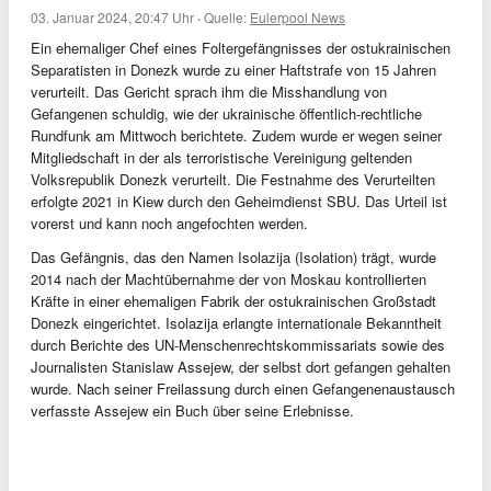
03. Januar 2024, 20:47 Uhr
·
Quelle:
Eulerpool News
Ein ehemaliger Chef eines Foltergefängnisses der ostukrainischen
Separatisten in Donezk wurde zu einer Haftstrafe von 15 Jahren
verurteilt. Das Gericht sprach ihm die Misshandlung von
Gefangenen schuldig, wie der ukrainische öffentlich-rechtliche
Rundfunk am Mittwoch berichtete. Zudem wurde er wegen seiner
Mitgliedschaft in der als terroristische Vereinigung geltenden
Volksrepublik Donezk verurteilt. Die Festnahme des Verurteilten
erfolgte 2021 in Kiew durch den Geheimdienst SBU. Das Urteil ist
vorerst und kann noch angefochten werden.
Das Gefängnis, das den Namen Isolazija (Isolation) trägt, wurde
2014 nach der Machtübernahme der von Moskau kontrollierten
Kräfte in einer ehemaligen Fabrik der ostukrainischen Großstadt
Donezk eingerichtet. Isolazija erlangte internationale Bekanntheit
durch Berichte des UN-Menschenrechtskommissariats sowie des
Journalisten Stanislaw Assejew, der selbst dort gefangen gehalten
wurde. Nach seiner Freilassung durch einen Gefangenenaustausch
verfasste Assejew ein Buch über seine Erlebnisse.