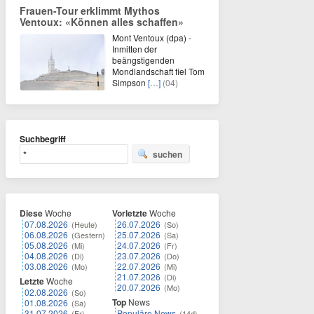
Frauen-Tour erklimmt Mythos
Ventoux: «Können alles schaffen»
Mont Ventoux (dpa) -
Inmitten der
beängstigenden
Mondlandschaft fiel Tom
Simpson
[…]
(04)
Suchbegriff
suchen
Diese
Woche
Vorletzte
Woche
07.08.2026
26.07.2026
(Heute)
(So)
06.08.2026
25.07.2026
(Gestern)
(Sa)
05.08.2026
24.07.2026
(Mi)
(Fr)
04.08.2026
23.07.2026
(Di)
(Do)
03.08.2026
22.07.2026
(Mo)
(Mi)
21.07.2026
(Di)
Letzte
Woche
20.07.2026
(Mo)
02.08.2026
(So)
Top
News
01.08.2026
(Sa)
31.07.2026
Populäre News
(Fr)
(14d)