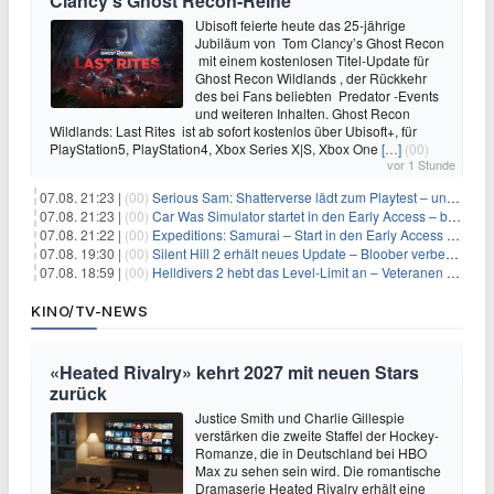
Clancy’s Ghost Recon-Reihe
Ubisoft feierte heute das 25-jährige
Jubiläum von Tom Clancy’s Ghost Recon
mit einem kostenlosen Titel-Update für
Ghost Recon Wildlands , der Rückkehr
des bei Fans beliebten Predator -Events
und weiteren Inhalten. Ghost Recon
Wildlands: Last Rites ist ab sofort kostenlos über Ubisoft+, für
PlayStation5, PlayStation4, Xbox Series X|S, Xbox One
[…]
(00)
vor 1 Stunde
07.08. 21:23 |
(00)
Serious Sam: Shatterverse lädt zum Playtest – und erscheint schon bald!
07.08. 21:23 |
(00)
Car Was Simulator startet in den Early Access – bald gehts los!
07.08. 21:22 |
(00)
Expeditions: Samurai – Start in den Early Access ab heute im feudalen Japan
07.08. 19:30 |
(00)
Silent Hill 2 erhält neues Update – Bloober verbessert Grafik und Performance
07.08. 18:59 |
(00)
Helldivers 2 hebt das Level-Limit an – Veteranen können endlich weiter aufsteigen
KINO/TV-NEWS
«Heated Rivalry» kehrt 2027 mit neuen Stars
zurück
Justice Smith und Charlie Gillespie
verstärken die zweite Staffel der Hockey-
Romanze, die in Deutschland bei HBO
Max zu sehen sein wird. Die romantische
Dramaserie Heated Rivalry erhält eine