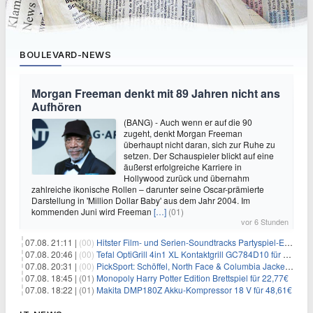
BOULEVARD-NEWS
Morgan Freeman denkt mit 89 Jahren nicht ans
Aufhören
(BANG) - Auch wenn er auf die 90
zugeht, denkt Morgan Freeman
überhaupt nicht daran, sich zur Ruhe zu
setzen. Der Schauspieler blickt auf eine
äußerst erfolgreiche Karriere in
Hollywood zurück und übernahm
zahlreiche ikonische Rollen – darunter seine Oscar-prämierte
Darstellung in 'Million Dollar Baby' aus dem Jahr 2004. Im
kommenden Juni wird Freeman
[…]
(01)
vor 6 Stunden
07.08. 21:11 |
(00)
Hitster Film- und Serien-Soundtracks Partyspiel-Erweiterung für 6,99€
07.08. 20:46 |
(00)
Tefal OptiGrill 4in1 XL Kontaktgrill GC784D10 für 239,99€
07.08. 20:31 |
(00)
PickSport: Schöffel, North Face & Columbia Jacken ab 39,60€
07.08. 18:45 |
(01)
Monopoly Harry Potter Edition Brettspiel für 22,77€
07.08. 18:22 |
(01)
Makita DMP180Z Akku-Kompressor 18 V für 48,61€