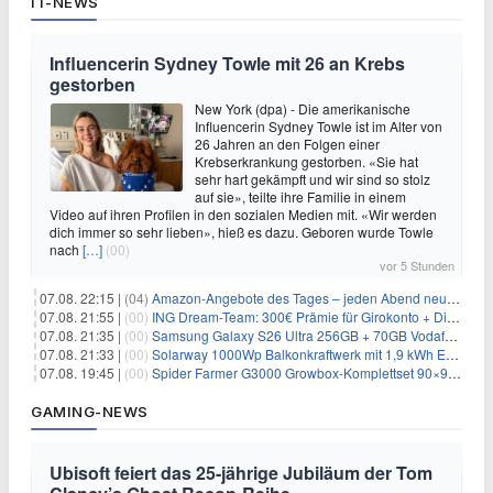
IT-NEWS
Influencerin Sydney Towle mit 26 an Krebs
gestorben
New York (dpa) - Die amerikanische
Influencerin Sydney Towle ist im Alter von
26 Jahren an den Folgen einer
Krebserkrankung gestorben. «Sie hat
sehr hart gekämpft und wir sind so stolz
auf sie», teilte ihre Familie in einem
Video auf ihren Profilen in den sozialen Medien mit. «Wir werden
dich immer so sehr lieben», hieß es dazu. Geboren wurde Towle
nach
[…]
(00)
vor 5 Stunden
07.08. 22:15 |
(04)
Amazon-Angebote des Tages – jeden Abend neue Deals zum Stöbern
07.08. 21:55 |
(00)
ING Dream-Team: 300€ Prämie für Girokonto + Direkt-Depot
07.08. 21:35 |
(00)
Samsung Galaxy S26 Ultra 256GB + 70GB Vodafone-Netz für 34,99€/Monat (effektiv 4,74€/Monat)
07.08. 21:33 |
(00)
Solarway 1000Wp Balkonkraftwerk mit 1,9 kWh EcoFlow-Speicher für 719€ + 30€ Filial-Gutschein
07.08. 19:45 |
(00)
Spider Farmer G3000 Growbox-Komplettset 90×90×180 cm für 379,99€
GAMING-NEWS
Ubisoft feiert das 25-jährige Jubiläum der Tom