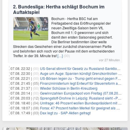
2. Bundesliga: Hertha schlägt Bochum im
Auftaktspiel
Bochum - Hertha BSC hat am
Freitagabend das Eröffnungsspiel der
neuen Zweitliga-Saison beim VfL
Bochum mit 1: 0 gewonnen und sich
damit den ersten Saisonsieg gesichert.
Die Berliner bestimmten über weite
Strecken das Geschehen einer zunächst chancenarmen Partie
und belohnten sich noch vor der Pause mit dem entscheidenden
Treffer. In der 39. Minute traf
[…]
(00)
vor 27 Minuten
07.08. 22:32 |
(00)
US-Senat stimmt für Gesetz zu Russland-Sanktionen
07.08. 22:30 |
(00)
Auge um Auge: Spanien kündigt Grenzkontrollen zu Italien an
07.08. 22:21 |
(00)
US-Börsen legen zu - Trump geht erneut gegen Fed-Gouverneurin vor
07.08. 21:45 |
(05)
Finanzministerium legt Entwurf für Steuerreform ab 2027 vor
07.08. 21:37 |
(00)
Wieder Schüsse in Berlin-Kreuzberg
07.08. 20:14 |
(00)
Gewinnzahlen Eurojackpot vom Freitag (07.08.2026)
07.08. 20:03 |
(12)
Sprengstoff-Drohne in Leipzig: Russland sieht «Provokation»
07.08. 18:40 |
(04)
Umfrage: 46 Prozent wollen Bundespräsident mit Politik-Erfahrung
07.08. 18:07 |
(08)
Forsa: 47 Prozent halten Merkel für geeignet als Bundespräsidentin
07.08. 17:49 |
(03)
Dax legt zu - SAP-Aktien gefragt