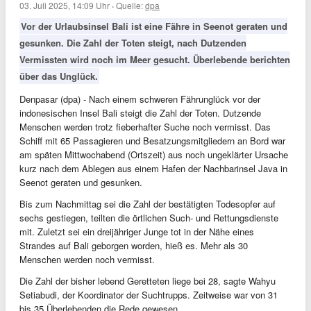
03. Juli 2025, 14:09 Uhr
·
Quelle:
dpa
Vor der Urlaubsinsel Bali ist eine Fähre in Seenot geraten und
gesunken. Die Zahl der Toten steigt, nach Dutzenden
Vermissten wird noch im Meer gesucht. Überlebende berichten
über das Unglück.
Denpasar (dpa) - Nach einem schweren Fährunglück vor der
indonesischen Insel Bali steigt die Zahl der Toten. Dutzende
Menschen werden trotz fieberhafter Suche noch vermisst. Das
Schiff mit 65 Passagieren und Besatzungsmitgliedern an Bord war
am späten Mittwochabend (Ortszeit) aus noch ungeklärter Ursache
kurz nach dem Ablegen aus einem Hafen der Nachbarinsel Java in
Seenot geraten und gesunken.
Bis zum Nachmittag sei die Zahl der bestätigten Todesopfer auf
sechs gestiegen, teilten die örtlichen Such- und Rettungsdienste
mit. Zuletzt sei ein dreijähriger Junge tot in der Nähe eines
Strandes auf Bali geborgen worden, hieß es. Mehr als 30
Menschen werden noch vermisst.
Die Zahl der bisher lebend Geretteten liege bei 28, sagte Wahyu
Setiabudi, der Koordinator der Suchtrupps. Zeitweise war von 31
bis 35 Überlebenden die Rede gewesen.