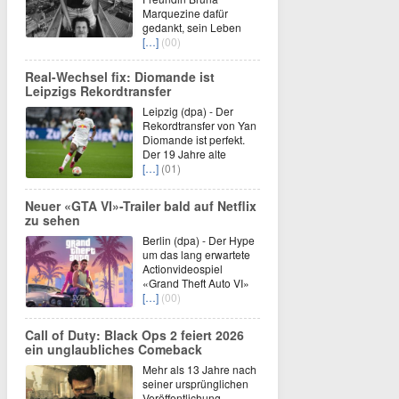
Marquezine dafür
gedankt, sein Leben
[…]
(00)
Real-Wechsel fix: Diomande ist
Leipzigs Rekordtransfer
Leipzig (dpa) - Der
Rekordtransfer von Yan
Diomande ist perfekt.
Der 19 Jahre alte
[…]
(01)
Neuer «GTA VI»-Trailer bald auf Netflix
zu sehen
Berlin (dpa) - Der Hype
um das lang erwartete
Actionvideospiel
«Grand Theft Auto VI»
[…]
(00)
Call of Duty: Black Ops 2 feiert 2026
ein unglaubliches Comeback
Mehr als 13 Jahre nach
seiner ursprünglichen
Veröffentlichung