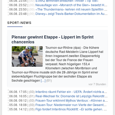
06.08. 23:54 |
(00)
STARZ terminiert britischen Thriller «Tip Toe»
06.08. 23:52 |
(00)
Neuauflage von «Monarch of the Glen» besetzt Hauptrollen
06.08. 23:50 |
(00)
«The Thundermans» kehren mit neuem Spielfilm zurück
06.08. 23:48 |
(00)
Disney+ zeigt Travis-Barker-Dokumentation im August
SPORT-NEWS
Pienaar gewinnt Etappe - Lippert im Sprint
chancenlos
Tournon-sur-Rhône (dpa) - Die frühere
deutsche Rad-Meisterin Liane Lippert hat
ihren insgesamt zweiten Etappenerfolg
bei der Tour de France der Frauen
verpasst. Nach hügeligen 153,4
Kilometern zwischen Montbrison und
Tournon-sur-Rhone musste sich die 28-Jährige im Sprint einer
siebenköpfigen Fluchtgruppe bei der sechsten Etappe als
Sechste geschlagen
[…]
(01)
vor 7 Stunden
06.08. 17:05 |
(03)
Infantino räumt Fehler ein - UEFA: Ändert nichts an Boykott
06.08. 16:05 |
(01)
Real-Wechsel fix: Diomande ist Leipzigs Rekordtransfer
06.08. 09:12 |
(03)
Frauen-Tour erklimmt Mythos Ventoux: «Können alles schaffen»
05.08. 18:08 |
(03)
Frauen-Tour: Niedermaier nun Vierte der Gesamtwertung
05.08. 14:12 |
(05)
Figo fordert Infantinos Rücktritt: «Er sollte gehen. Jetzt»