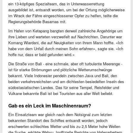
ein 13-köpfiges Spezialteam, das in Unterwasserrettung
ausgebildet ist, entsandt worden, um bei der Ortung möglicherweise
im Wrack der Fähre eingeschlossener Opfer zu helfen, teilte die
Regierungsbehörde Basarnas mit.
Im Hafen von Ketapang bangten derweil zahlreiche Angehörige um
ihre Lieben und warteten verzweifelt auf Nachrichten. Darunter war
Komang Wiardani, die auf Neuigkeiten von ihrem Mann hoffte. «Ich
habe von dem Unfall durch meinen Sohn erfahren», sagte sie. «Ich
hoffe nur, dass er bald gefunden wird.»
Die Straße von Bali - eine schmale, aber oft turbulente Meerenge -
ist für starke Strömungen und plötzliche Wetterumschwünge
bekannt. Viele Indonesier pendeln zwischen Java und Bali, den
beiden verkehrsreichsten und am dichtesten besiedelten Inseln des
südostasiatischen Landes. Das für seine Tempel, Reisfelder und
Vulkane bekannte Bali ist bei Touristen aus aller Welt beliebt.
Gab es ein Leck im Maschinenraum?
Ein Einsatzteam war gleich nach dem Notsignal zum letzten
bekannten Standort des Schiffes entsandt worden, jedoch
erschwerten schlechtes Wetter und bis zu 2,5 Meter hohe Wellen
die Suche, erklärte Wahyu. Inoffizielle Berichte von Hafenarbeitern