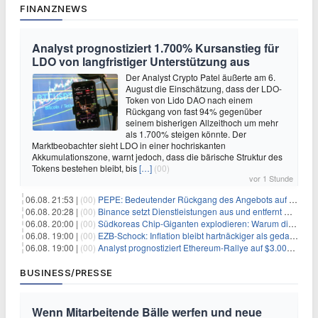
FINANZNEWS
Analyst prognostiziert 1.700% Kursanstieg für
LDO von langfristiger Unterstützung aus
Der Analyst Crypto Patel äußerte am 6.
August die Einschätzung, dass der LDO-
Token von Lido DAO nach einem
Rückgang von fast 94% gegenüber
seinem bisherigen Allzeithoch um mehr
als 1.700% steigen könnte. Der
Marktbeobachter sieht LDO in einer hochriskanten
Akkumulationszone, warnt jedoch, dass die bärische Struktur des
Tokens bestehen bleibt, bis
[…]
(00)
vor 1 Stunde
06.08. 21:53 |
(00)
PEPE: Bedeutender Rückgang des Angebots auf Börsen – Was kommt als Nächstes?
06.08. 20:28 |
(00)
Binance setzt Dienstleistungen aus und entfernt mehrere Krypto-Paare: Wer ist betroffen?
06.08. 20:00 |
(00)
Südkoreas Chip-Giganten explodieren: Warum dieser Rekord-Tag die KI-Branche erschüttert
06.08. 19:00 |
(00)
EZB-Schock: Inflation bleibt hartnäckiger als gedacht – 2027 wird zum kritischen Test
06.08. 19:00 |
(00)
Analyst prognostiziert Ethereum-Rallye auf $3.000 nach entscheidendem On-Chain-Ausbruch
BUSINESS/PRESSE
Wenn Mitarbeitende Bälle werfen und neue