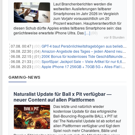
Laut Branchenberichten werden die
weltweiten Auslieferungen faltbarer
Smartphones im Jahr 2026 im Vergleich
zum Vorjahr voraussichtlich um 20
Prozent wachsen. Hauptverantwortlich für
diesen Schub dürfte Apples erstes faltbares Smartphone sein: das
gerüchteweise erwartete iPhone Ultra. Das
[…]
(00)
vor 8 Stunden
07.08. 00:47 |
(00)
GPT-4 baut Persönlichkeitsfragebögen aus beliebigen Texten und sagt Antworten voraus
06.08. 22:30 |
(04)
Amazon-Angebote des Tages – jeden Abend neue Deals zum Stöbern
06.08. 22:15 |
(01)
200€ Bonus für kostenloses Tide Geschäftskundenkonto
06.08. 21:33 |
(00)
SportSpar: Jackpot Sale – Viele Artikel für nur 6,66€ – nur 48 Stunden
06.08. 20:23 |
(00)
Apple iPhone 17 256GB + 70GB 5G + Alles-Flat im Vodafone-Netz für 34,99€/Monat – eff. 4,65€/Monat
GAMING-NEWS
Naturalist Update für Ball x Pit verfügbar —
neuer Content auf allen Plattformen
Das letzte und natürlich wieder
kostenlose Update für das erfolgreiche
Ball-Bouncing-Roguelite BALL x PIT ist
da! The Naturalist Update ist ab sofort auf
allen Plattformen verfügbar und fügt dem
Spiel noch mehr Charaktere, Bälle und