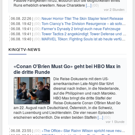
Passive Fähigkeiten hinzu, wodurch sich die Möglichkeiten eines
Runs erheblich erweitern. Neue Charaktere
[…]
(00)
vor 2 Stunden
06.08. 22:26 |
(00)
Neuer Horror‑Titel The Skin Stapler feiert Release
06.08. 19:42 |
(00)
Tom Clancy’s The Division Resurgence – ab sofort für euch verfügbar
06.08. 19:41 |
(00)
Farmer’s Dynasty 2 bringt euch neue Fahrzeuge
06.08. 19:41 |
(00)
Tower Tactics 2 angekündigt: Tower Defense und Deckbuilding Kombo kehrt zurück
06.08. 19:40 |
(00)
MARVEL Tōkon: Fighting Souls ist ab heute verfügbar
KINO/TV-NEWS
«Conan O'Brien Must Go» geht bei HBO Max in
die dritte Runde
Die Reise-Dokuserie mit dem US-
amerikanischen Late-Night-Star führt
diesmal nach Indien, in die Niederlande,
auf die Philippinen und nach Marokko.
HBO Max bringt die dritte Staffel der
Reise-Dokuserie Conan O'Brien Must Go
am 22. August nach Deutschland, Österreich, in die Schweiz,
nach Luxemburg und Liechtenstein. Die vier neuen Episoden
erscheinen wöchentlich. Die ersten beiden Staffeln
[…]
(00)
vor 1 Stunde
06.08. 23:55 |
(00)
«The Office»-Star Rainn Wilson spricht neue neuseeländische Serie «Settling»