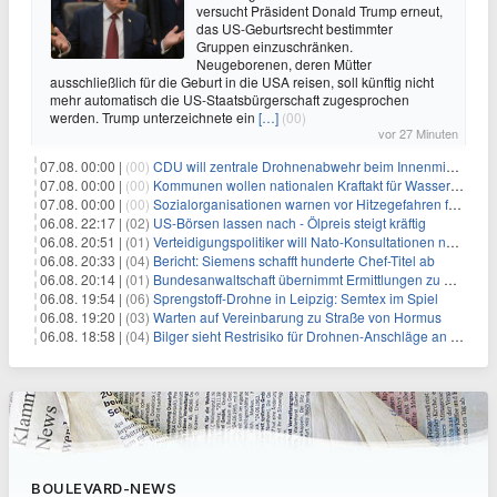
versucht Präsident Donald Trump erneut,
das US-Geburtsrecht bestimmter
Gruppen einzuschränken.
Neugeborenen, deren Mütter
ausschließlich für die Geburt in die USA reisen, soll künftig nicht
mehr automatisch die US-Staatsbürgerschaft zugesprochen
werden. Trump unterzeichnete ein
[…]
(00)
vor 27 Minuten
07.08. 00:00 |
(00)
CDU will zentrale Drohnenabwehr beim Innenministerium
07.08. 00:00 |
(00)
Kommunen wollen nationalen Kraftakt für Wasserversorgung
07.08. 00:00 |
(00)
Sozialorganisationen warnen vor Hitzegefahren für Obdachlose
06.08. 22:17 |
(02)
US-Börsen lassen nach - Ölpreis steigt kräftig
06.08. 20:51 |
(01)
Verteidigungspolitiker will Nato-Konsultationen nach Drohnenfund
06.08. 20:33 |
(04)
Bericht: Siemens schafft hunderte Chef-Titel ab
06.08. 20:14 |
(01)
Bundesanwaltschaft übernimmt Ermittlungen zu Drohnenvorfall
06.08. 19:54 |
(06)
Sprengstoff-Drohne in Leipzig: Semtex im Spiel
06.08. 19:20 |
(03)
Warten auf Vereinbarung zu Straße von Hormus
06.08. 18:58 |
(04)
Bilger sieht Restrisiko für Drohnen-Anschläge an Flughäfen
BOULEVARD-NEWS