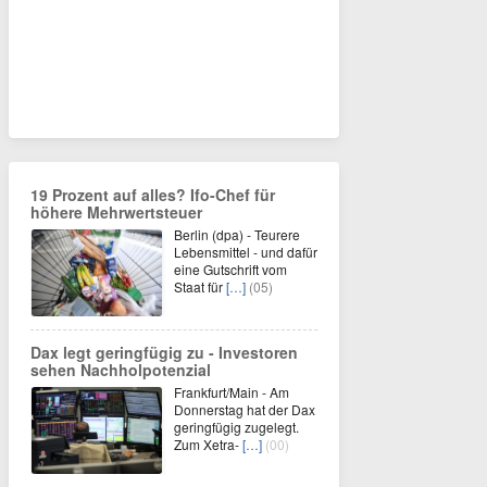
19 Prozent auf alles? Ifo-Chef für
höhere Mehrwertsteuer
Berlin (dpa) - Teurere
Lebensmittel - und dafür
eine Gutschrift vom
Staat für
[…]
(05)
Dax legt geringfügig zu - Investoren
sehen Nachholpotenzial
Frankfurt/Main - Am
Donnerstag hat der Dax
geringfügig zugelegt.
Zum Xetra-
[…]
(00)