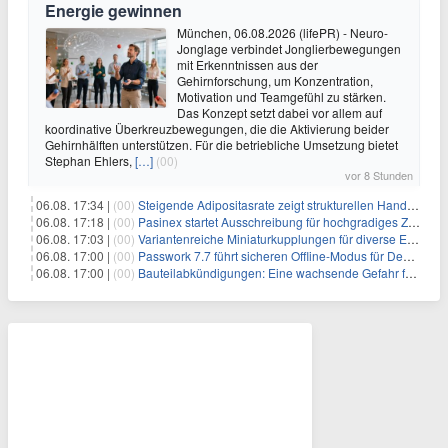
Energie gewinnen
München, 06.08.2026 (lifePR) - Neuro-
Jonglage verbindet Jonglierbewegungen
mit Erkenntnissen aus der
Gehirnforschung, um Konzentration,
Motivation und Teamgefühl zu stärken.
Das Konzept setzt dabei vor allem auf
koordinative Überkreuzbewegungen, die die Aktivierung beider
Gehirnhälften unterstützen. Für die betriebliche Umsetzung bietet
Stephan Ehlers,
[…]
(00)
vor 8 Stunden
06.08. 17:34 |
(00)
Steigende Adipositasrate zeigt strukturellen Handlungsbedarf bei der Ernährung schulpflichtiger Kinder
06.08. 17:18 |
(00)
Pasinex startet Ausschreibung für hochgradiges Zinksulfidkonzentrat mit Germanium- und Silbergehalten und stellt ein Betriebsupdate bereit
06.08. 17:03 |
(00)
Variantenreiche Miniaturkupplungen für diverse Einsatzbereiche
06.08. 17:00 |
(00)
Passwork 7.7 führt sicheren Offline-Modus für Desktop- und Mobile-Apps ein
06.08. 17:00 |
(00)
Bauteilabkündigungen: Eine wachsende Gefahr für industrielle Elektroniksysteme