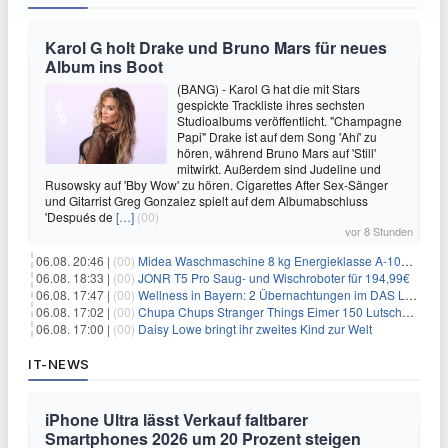
Karol G holt Drake und Bruno Mars für neues
Album ins Boot
(BANG) - Karol G hat die mit Stars
gespickte Trackliste ihres sechsten
Studioalbums veröffentlicht. "Champagne
Papi" Drake ist auf dem Song 'Ahí' zu
hören, während Bruno Mars auf 'Still'
mitwirkt. Außerdem sind Judeline und
Rusowsky auf 'Bby Wow' zu hören. Cigarettes After Sex-Sänger
und Gitarrist Greg Gonzalez spielt auf dem Albumabschluss
'Después de
[…]
(00)
vor 8 Stunden
06.08. 20:46 |
(00)
Midea Waschmaschine 8 kg Energieklasse A-10% 1400 U/Min für 289,97€
06.08. 18:33 |
(00)
JONR T5 Pro Saug- und Wischroboter für 194,99€
06.08. 17:47 |
(00)
Wellness in Bayern: 2 Übernachtungen im DAS LUDWIG Sports Resort inkl. HP + Wellness ab 174€ p.P.
06.08. 17:02 |
(00)
Chupa Chups Stranger Things Eimer 150 Lutscher für 21,95€
06.08. 17:00 |
(00)
Daisy Lowe bringt ihr zweites Kind zur Welt
IT-NEWS
iPhone Ultra lässt Verkauf faltbarer
Smartphones 2026 um 20 Prozent steigen