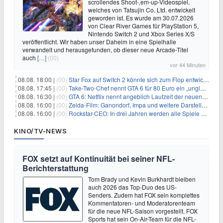
scrollendes Shoot-‚em-up-Videospiel,
welches von Tatsujin Co. Ltd. entwickelt
geworden ist. Es wurde am 30.07.2026
von Clear River Games für PlayStation 5,
Nintendo Switch 2 und Xbox Series X/S
veröffentlicht. Wir haben unser Daheim in eine Spielhalle
verwandelt und herausgefunden, ob dieser neue Arcade-Titel
auch
[…]
(00)
vor 44 Minuten
08.08. 18:00 |
(00)
Star Fox auf Switch 2 könnte sich zum Flop entwickeln
08.08. 17:45 |
(00)
Take-Two-Chef nennt GTA 6 für 80 Euro ein „unglaubliches Schnäppchen“
08.08. 16:30 |
(00)
GTA 6: Netflix nennt angeblich Laufzeit der neuen Gameplay-Präsentation
08.08. 16:00 |
(00)
Zelda-Film: Ganondorf, Impa und weitere Darsteller sollen feststehen
08.08. 16:00 |
(00)
Rockstar-CEO: In drei Jahren werden alle Spiele gestreamt
KINO/TV-NEWS
FOX setzt auf Kontinuität bei seiner NFL-
Berichterstattung
Tom Brady und Kevin Burkhardt bleiben
auch 2026 das Top-Duo des US-
Senders. Zudem hat FOX sein komplettes
Kommentatoren- und Moderatorenteam
für die neue NFL-Saison vorgestellt. FOX
Sports hat sein On-Air-Team für die NFL-