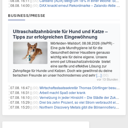
08.08. 16:11 |
(00)
Cardano (ADA) steigt um 18% in einer Woche: Steht ein Kurs von $0,30 bevor?
08.08. 14:00 |
(00)
DAX knackt erneut Rekordmarke – Zalando-Aktie crasht nach Quartalszahlen
BUSINESS/PRESSE
Ultraschallzahnbürste für Hund und Katze –
Tipps zur erfolgreichen Eingewöhnung
Mörfelden-Walldorf, 08.08.2026 (lifePR) -
Eine gute Mundhygiene ist für die
Gesundheit deiner Haustiere genauso
wichtig wie für deine eigene. Unsere
emmi-pet Ultraschallzahnbürste bietet
eine sanfte und effektive Lösung zur
Zahnpflege für Hunde und Katzen. Doch wie gewöhnst du deine
tierischen Freunde an unser hochmodernes und sehr
[…]
(00)
vor 13 Stunden
07.08. 16:47 |
(00)
Wirtschaftsstaatssekretär Thomas Dörflinger besucht Handwerksbetrieb im Kammerbezirk Freiburg
07.08. 16:31 |
(00)
Arbeit macht Spaß oder krank
07.08. 16:10 |
(00)
Vernetzung in jeder Hinsicht – Die Städte der Zukunft sind grün-blau
07.08. 15:29 |
(00)
Drei bis zehn Prozent, so viel Strom verbraucht ein Aufzug im Gebäude
07.08. 15:20 |
(00)
Northern Discovery Metals gibt die Börsennotierung an der Frankfurter Wertpapierbörse bekannt