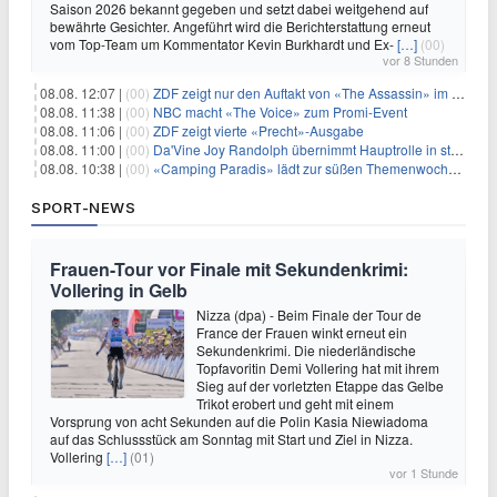
Saison 2026 bekannt gegeben und setzt dabei weitgehend auf
bewährte Gesichter. Angeführt wird die Berichterstattung erneut
vom Top-Team um Kommentator Kevin Burkhardt und Ex-
[…]
(00)
vor 8 Stunden
08.08. 12:07 |
(00)
ZDF zeigt nur den Auftakt von «The Assassin» im Fernsehen
08.08. 11:38 |
(00)
NBC macht «The Voice» zum Promi-Event
08.08. 11:06 |
(00)
ZDF zeigt vierte «Precht»-Ausgabe
08.08. 11:00 |
(00)
Da'Vine Joy Randolph übernimmt Hauptrolle in starbesetzter schwarzer Komödie
08.08. 10:38 |
(00)
«Camping Paradis» lädt zur süßen Themenwoche ein
SPORT-NEWS
Frauen-Tour vor Finale mit Sekundenkrimi:
Vollering in Gelb
Nizza (dpa) - Beim Finale der Tour de
France der Frauen winkt erneut ein
Sekundenkrimi. Die niederländische
Topfavoritin Demi Vollering hat mit ihrem
Sieg auf der vorletzten Etappe das Gelbe
Trikot erobert und geht mit einem
Vorsprung von acht Sekunden auf die Polin Kasia Niewiadoma
auf das Schlussstück am Sonntag mit Start und Ziel in Nizza.
Vollering
[…]
(01)
vor 1 Stunde