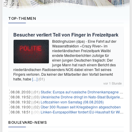
TOP-THEMEN
Besucher verliert Teil von Finger in Freizeitpark
Biddinghuizen (dpa) - Eine Fahrt auf der
Wasserattraktion «Crazy River» im
niederländischen Freizeitpark Walibi
endete Medienberichten zufolge für
einen jungen Deutschen tragisch: Der
junge Mann hat nach einem Bericht des
niederländischen Radiosenders NOS dabei einen Teil seines
Fingers verloren. Da keiner der Mitarbeiter den Vorfall bemerkt
hatte, habe
[…]
(01)
vor 1 Stunde
08.08. 20:03 |
(01)
Studie: Europa auf russische Drohnenkampagne unzureichend vorbereitet
08.08. 19:52 |
(03)
Ukrainische Drohne dringt im Nato-Staat Bulgarien ein
08.08. 19:32 |
(04)
Lottozahlen vom Samstag (08.08.2026)
08.08. 19:00 |
(02)
Über 300 Russen seit Kriegsbeginn abgeschoben
08.08. 18:51 |
(00)
Linken-Europapolitiker fordert EU-Haushalt für Wirtschaftsumbau
BOULEVARD-NEWS