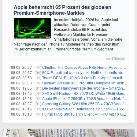
Apple beherrscht 65 Prozent des globalen
Premium-Smartphone-Marktes
Im ersten Halbjahr 2026 hat Apple laut
aktuellen Daten von Counterpoint
Research stolze 65 Prozent des
weltweiten Marktes für Premium-
Smartphones erobert. Vor allem die hohe
Nachfrage nach der iPhone 17 Modellreihe trieb das Wachstum
im Berichtszeitraum an. iPhone führt das Premium-Segment
[…]
(00)
vor 8 Stunden
08.08. 20:57 |
(00)
Cthulhu: The Cosmic Abyss PS5-Horror-Adventure für 27,99€
08.08. 20:57 |
(04)
50% Rabatt auf waipu.tv inkl. Netflix – bereits ab 9€/Monat (statt 17,99€)
08.08. 20:53 |
(00)
Teufel REAL BLUE NC 3 Over-Ear-Kopfhörer mit ANC für 149,99€
08.08. 20:03 |
(00)
Review: Dreame X60 Pro Ultra Complete im Test: 42.000 Pa, 100 °C Moppwäsche & erstaunlich viel Technik in nur 8,9 cm Höhe
08.08. 19:05 |
(01)
Die besten Handyverträge der Woche – Smartphone-Tarife & SIM-Only im Überblick
08.08. 18:45 |
(00)
XFX Swift Radeon RX 9070 OC White 16GB Gaming-Grafikkarte für 579€
08.08. 18:28 |
(00)
Apple iPhone 17 256GB + 70GB Vodafone-Netz für 34,99€/Monat (effektiv 6,41€/Monat)
08.08. 18:27 |
(01)
Samsung Galaxy S26 Ultra 256GB + 70GB Vodafone-Netz für 34,99€/Monat (effektiv 4,74€/Monat)
08.08. 18:15 |
(00)
s.Oliver Mako-Satin Bettwäsche für 17,99€ – 135×200 cm, OEKO-TEX
08.08. 18:13 |
(00)
Fujitsu Futro S9010 Thin Client Mini-PC mit 16 GB RAM für 100€