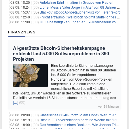
08.08. 18:25 |
(00)
Autofahrer fährt in Italien in Gruppe von Radlern
08.08. 18:24 |
(00)
Lionel Messis Vater Jorge im Alter von 68 Jahren gestorben
08.08. 15:37 |
(05)
Blackout stoppt Apnoetaucher kurz vor Tiefenrekord
08.08. 12:40 |
(00)
«Nicht erträumt»: Wellbrock holt mit Staffel drittes EM-Gold
08.08. 11:00 |
(00)
UEFA bestätigt Zahlungen an Ex-Mitarbeiterin von Infantino
FINANZNEWS
AI-gestützte Bitcoin-Sicherheitskampagne
entdeckt fast 5.000 Softwareprobleme in 390
Projekten
Eine koordinierte Sicherheitskampagne
im Bitcoin-Bereich hat in rund 30 Stunden
fast 5.000 Softwareprobleme in
Hunderten von Open-Source-Projekten
aufgedeckt. Die Aktion kombinierte
menschliche Expertise mit künstlicher
Intelligenz, um Schwachstellen in der Software zu identifizieren.
Die Initiative vereinte 16 Sicherheitsforscher unter der Leitung des
[…]
(00)
vor 34 Minuten
08.08. 20:00 |
(00)
Klassisches 60/40-Portfolio am Ende? Warum Anleger jetzt radikal umdenken müssen
08.08. 18:19 |
(00)
Bitcoin-ETFs verzeichnen perfekte Woche mit Zuflüssen auf 3-Monats-Hoch
08.08. 18:00 |
(00)
Das Vermächtnis eines Bankiers: Wie Johann Friedrich Städel sein Imperium unsterblich machte