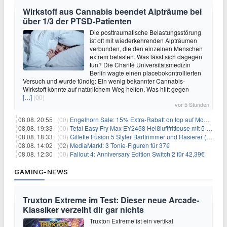
Wirkstoff aus Cannabis beendet Alpträume bei
über 1/3 der PTSD-Patienten
Die posttraumatische Belastungsstörung
ist oft mit wiederkehrenden Alpträumen
verbunden, die den einzelnen Menschen
extrem belasten. Was lässt sich dagegen
tun? Die Charité Universitätsmedizin
Berlin wagte einen placebokontrollierten
Versuch und wurde fündig: Ein wenig bekannter Cannabis-
Wirkstoff könnte auf natürlichem Weg helfen. Was hilft gegen
[…]
(00)
vor 5 Stunden
08.08. 20:55 |
(00)
Engelhorn Sale: 15% Extra-Rabatt on top auf Mode- und Sport-Artikel
08.08. 19:33 |
(00)
Tefal Easy Fry Max EY2458 Heißluftfritteuse mit 5 Litern für 64,99€
08.08. 18:33 |
(00)
Gillette Fusion 5 Styler Barttrimmer und Rasierer (All in One) für 16€
08.08. 14:02 |
(02)
MediaMarkt: 3 Tonie-Figuren für 37€
08.08. 12:30 |
(00)
Fallout 4: Anniversary Edition Switch 2 für 42,39€
GAMING-NEWS
Truxton Extreme im Test: Dieser neue Arcade-
Klassiker verzeiht dir gar nichts
Truxton Extreme ist ein vertikal