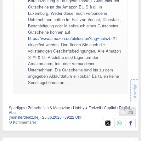
Barauszahlung ist ausgeschlossen. Aussteller der
Gutscheine ist die Amazon EU S.à r.l. in
Luxemburg. Weder diese, noch verbundene
Unternehmen haften im Fall von Verlust, Diebstahl,
Beschädigung oder Missbrauch eines Gutscheins.
Gutscheine können auf
https://www.amazon.de/einloesen?tag=heinzb-21
eingelöst werden. Dort finden Sie auch die
vollständigen Geschäftsbedingungen. Alle Amazon
® ™ & © -Produkte sind Eigentum der
Amazon.com, Inc. oder verbundener
Unternehmen. Die Gutscheine sind bis zu dem
angegeben Ablaufdatum einlösbar. Es fallen keine
Servicegebühren an.
Anzeige
Spartipps / Zeitschriften & Magazine / Hobby + Freizeit / Capital / Digital-
Abo
[monsterdealz.de]
·
25.06.2026
·
09:22 Uhr
[0 Kommentare]