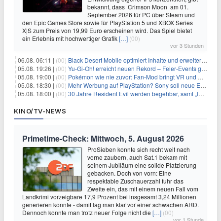
bekannt, dass Crimson Moon am 01.
September 2026 für PC über Steam und
den Epic Games Store sowie für PlayStation 5 und XBOX Series
X|S zum Preis von 19,99 Euro erscheinen wird. Das Spiel bietet
ein Erlebnis mit hochwertiger Grafik
[…]
(00)
vor 3 Stunden
06.08. 06:11 |
(00)
Black Desert Mobile optimiert Inhalte und erweitert Treasure Access
05.08. 19:26 |
(00)
Yu‑Gi‑Oh! erreicht neuen Rekord – Feier‑Events gestartet
05.08. 19:00 |
(00)
Pokémon wie nie zuvor: Fan-Mod bringt VR und Ego-Perspektive nach Kanto
05.08. 18:30 |
(00)
Mehr Werbung auf PlayStation? Sony soll neue Einnahmequellen prüfen
05.08. 18:00 |
(00)
30 Jahre Resident Evil werden begehbar, samt „lebensgroßem Leon“
KINO/TV-NEWS
Primetime-Check: Mittwoch, 5. August 2026
ProSieben konnte sich recht weit nach
vorne zaubern, auch Sat.1 bekam mit
seinem Jubiläum eine solide Platzierung
gebacken. Doch von vorn: Eine
respektable Zuschauerzahl fuhr das
Zweite ein, das mit einem neuen Fall vom
Landkrimi vorzeigbare 17,9 Prozent bei insgesamt 3,24 Millionen
generieren konnte - damit lag man klar vor einer schwachen ARD.
Dennoch konnte man trotz neuer Folge nicht die
[…]
(00)
vor 1 Stunde