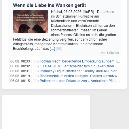
Wenn die Liebe ins Wanken gerät
Höchst, 06.08.2026 (lifePR) - Dauerkrise
im Schlafzimmer, Funkstille am
Küchentisch und zermürbende
Diskussionen – Ehekrisen zählen zu den
schmerzhaftesten Phasen im Leben
eines Paares. Oft sind es nicht die großen
Fehltritte, die eine Beziehung vergiften, sondern chronischer
Alltagsstress, mangelnde Kommunikation und emotionale
Erschöpfung. Läuft das
[…]
(00)
vor 1 Stunde
06.08. 08:33 |
(00)
Tocvan macht bedeutende Entdeckung auf dem Trend Mezquite in Gran Pilar: 215 m mit 0,6 g/t Au ab 36,6 m Bohrtiefe
06.08. 08:32 |
(00)
OTTO-CHEMIE entscheidet sich für Esker Order Management zur Optimierung des Auftragseingangs
06.08. 08:31 |
(00)
Hydaway Digital startet den RealityChek-KI-Erkennungs-Bot auf X und ermöglicht damit eine Echtzeit-Verifizierung nach dem Motto „Ist das echt?“ auf einer der größten öffentlichen Kommunikationsplattformen weltweit
06.08. 08:19 |
(00)
Rheinmetall im ersten Halbjahr: Starkes Umsatzwachstum und Profitabilität auf Rekordniveau
06.08. 08:15 |
(00)
Patienten in den Fokus setzen » Ambulante Pflegedienste haben mehr Zeit durch die Personalplanung von ISGUS