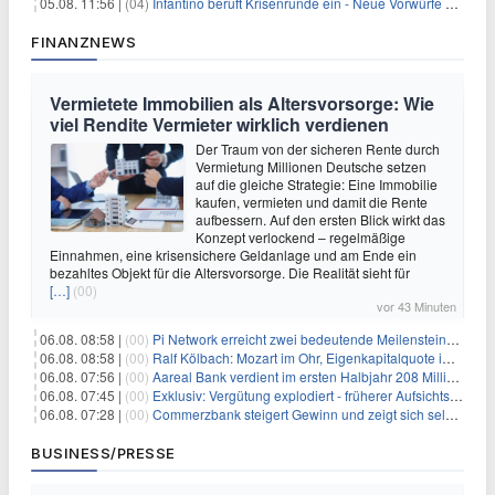
05.08. 11:56 |
(04)
Infantino beruft Krisenrunde ein - Neue Vorwürfe gegen FIFA
FINANZNEWS
Vermietete Immobilien als Altersvorsorge: Wie
viel Rendite Vermieter wirklich verdienen
Der Traum von der sicheren Rente durch
Vermietung Millionen Deutsche setzen
auf die gleiche Strategie: Eine Immobilie
kaufen, vermieten und damit die Rente
aufbessern. Auf den ersten Blick wirkt das
Konzept verlockend – regelmäßige
Einnahmen, eine krisensichere Geldanlage und am Ende ein
bezahltes Objekt für die Altersvorsorge. Die Realität sieht für
[…]
(00)
vor 43 Minuten
06.08. 08:58 |
(00)
Pi Network erreicht zwei bedeutende Meilensteine in einer Rallye
06.08. 08:58 |
(00)
Ralf Kölbach: Mozart im Ohr, Eigenkapitalquote im Blick - wie dieser Denker die Westerwald Bank führt
06.08. 07:56 |
(00)
Aareal Bank verdient im ersten Halbjahr 208 Millionen Euro
06.08. 07:45 |
(00)
Exklusiv: Vergütung explodiert - früherer Aufsichtsratschef gibt aus Protest Ehrentitel ab
06.08. 07:28 |
(00)
Commerzbank steigert Gewinn und zeigt sich selbstbewusst gegenüber Unicredit
BUSINESS/PRESSE