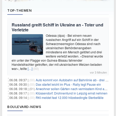
TOP-THEMEN
Russland greift Schiff in Ukraine an - Toter und
Verletzte
Odessa (dpa) - Bei einem neuen
russischen Angriff auf ein Schiff in der
Schwarzmeerregion Odessa sind nach
ukrainischen Behördenangaben
mindestens ein Mensch getötet und drei
weitere verletzt worden. «Diesmal wurde
ein unter der Flagge von Guinea-Bissau fahrender
Handelsfrachter getroffen, der mit ukrainischem Weizen beladen
war», teilte
[…]
(00)
vor 3 Minuten
06.08. 09:37 |
(00)
Auto kommt von Autobahn auf Bahnlinie ab - drei Tote
06.08. 09:30 |
(00)
Dax startet leicht im Plus - Rally legt Pause ein
06.08. 09:18 |
(01)
Anwohner sollen Gärten nach vermisstem Kind absuchen
06.08. 09:17 |
(00)
Klüssendorf: Drohnenfund in Leipzig ernst nehmen
06.08. 09:14 |
(00)
RKI meldet fast 12.000 hitzebedingte Sterbefälle
BOULEVARD-NEWS