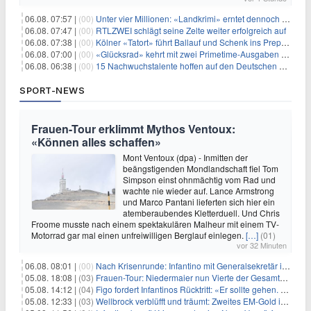
06.08. 07:57 |
(00)
Unter vier Millionen: «Landkrimi» erntet dennoch Primetime-Führung
06.08. 07:47 |
(00)
RTLZWEI schlägt seine Zelte weiter erfolgreich auf
06.08. 07:38 |
(00)
Kölner «Tatort» führt Ballauf und Schenk ins Prepper-Milieu
06.08. 07:00 |
(00)
«Glücksrad» kehrt mit zwei Primetime-Ausgaben zurück
06.08. 06:38 |
(00)
15 Nachwuchstalente hoffen auf den Deutschen Radiopreis
SPORT-NEWS
Frauen-Tour erklimmt Mythos Ventoux:
«Können alles schaffen»
Mont Ventoux (dpa) - Inmitten der
beängstigenden Mondlandschaft fiel Tom
Simpson einst ohnmächtig vom Rad und
wachte nie wieder auf. Lance Armstrong
und Marco Pantani lieferten sich hier ein
atemberaubendes Kletterduell. Und Chris
Froome musste nach einem spektakulären Malheur mit einem TV-
Motorrad gar mal einen unfreiwilligen Berglauf einlegen.
[…]
(01)
vor 32 Minuten
06.08. 08:01 |
(00)
Nach Krisenrunde: Infantino mit Generalsekretär im Stadion
05.08. 18:08 |
(03)
Frauen-Tour: Niedermaier nun Vierte der Gesamtwertung
05.08. 14:12 |
(04)
Figo fordert Infantinos Rücktritt: «Er sollte gehen. Jetzt»
05.08. 12:33 |
(03)
Wellbrock verblüfft und träumt: Zweites EM-Gold in Paris