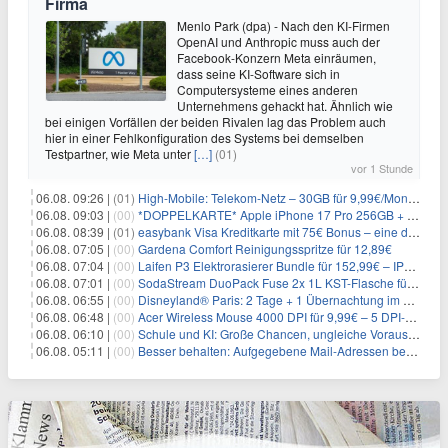
Firma
Menlo Park (dpa) - Nach den KI-Firmen
OpenAI und Anthropic muss auch der
Facebook-Konzern Meta einräumen,
dass seine KI-Software sich in
Computersysteme eines anderen
Unternehmens gehackt hat. Ähnlich wie
bei einigen Vorfällen der beiden Rivalen lag das Problem auch
hier in einer Fehlkonfiguration des Systems bei demselben
Testpartner, wie Meta unter
[…]
(01)
vor 1 Stunde
06.08. 09:26 |
(01)
High-Mobile: Telekom-Netz – 30GB für 9,99€/Monat / 80GB für 12,49€/Monat / 100GB für 19,99€/Monat (auch mtl. kündbar)
06.08. 09:03 |
(00)
*DOPPELKARTE* Apple iPhone 17 Pro 256GB + 80€ Online Bonus + 50GB 5G + Alles-Flat im Telekom-Netz für 44,94€/Monat – eff. 4,40€/Monat
06.08. 08:39 |
(01)
easybank Visa Kreditkarte mit 75€ Bonus – eine der besten Kreditkarten
06.08. 07:05 |
(00)
Gardena Comfort Reinigungsspritze für 12,89€
06.08. 07:04 |
(00)
Laifen P3 Elektrorasierer Bundle für 152,99€ – IPX7, 2×12.000 Schnitte/min, USB-C, 0,055mm Scherfolie
06.08. 07:01 |
(00)
SodaStream DuoPack Fuse 2x 1L KST-Flasche für 9,99€
06.08. 06:55 |
(00)
Disneyland® Paris: 2 Tage + 1 Übernachtung im Disney® -Themenhotel ab 179€ p.P. – Magisches Winterspecial im November 2026 und Januar 2027
06.08. 06:48 |
(00)
Acer Wireless Mouse 4000 DPI für 9,99€ – 5 DPI-Stufen
06.08. 06:10 |
(00)
Schule und KI: Große Chancen, ungleiche Voraussetzungen
06.08. 05:11 |
(00)
Besser behalten: Aufgegebene Mail-Adressen bergen Gefahren