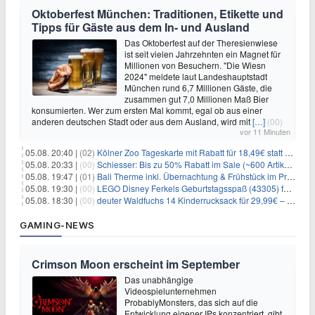
Oktoberfest München: Traditionen, Etikette und
Tipps für Gäste aus dem In- und Ausland
Das Oktoberfest auf der Theresienwiese
ist seit vielen Jahrzehnten ein Magnet für
Millionen von Besuchern. "Die Wiesn
2024" meldete laut Landeshauptstadt
München rund 6,7 Millionen Gäste, die
zusammen gut 7,0 Millionen Maß Bier
konsumierten. Wer zum ersten Mal kommt, egal ob aus einer
anderen deutschen Stadt oder aus dem Ausland, wird mit
[…]
(00)
vor 11 Minuten
05.08. 20:40 |
(02)
Kölner Zoo Tageskarte mit Rabatt für 18,49€ statt 29,50€ – einlösbar bis Dezember
05.08. 20:33 |
(00)
Schiesser: Bis zu 50% Rabatt im Sale (~600 Artikel zur Auswahl)
05.08. 19:47 |
(01)
Bali Therme inkl. Übernachtung & Frühstück im Premium Hotel (Bad Oeynhausen) ab 89€ p.P.
05.08. 19:30 |
(00)
LEGO Disney Ferkels Geburtstagsspaß (43305) für 29,10€
05.08. 18:30 |
(00)
deuter Waldfuchs 14 Kinderrucksack für 29,99€ – Amber-maple
GAMING-NEWS
Crimson Moon erscheint im September
Das unabhängige
Videospielunternehmen
ProbablyMonsters, das sich auf die
Entwicklung eigener IPs konzentriert, gibt