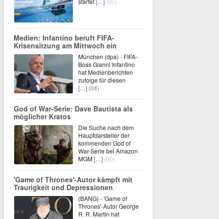
startet
[…]
(00)
Medien: Infantino beruft FIFA-
Krisensitzung am Mittwoch ein
München (dpa) - FIFA-
Boss Gianni Infantino
hat Medienberichten
zufolge für diesen
[…]
(04)
God of War-Serie: Dave Bautista als
möglicher Kratos
Die Suche nach dem
Hauptdarsteller der
kommenden God of
War-Serie bei Amazon
MGM
[…]
(00)
'Game of Thrones'-Autor kämpft mit
Traurigkeit und Depressionen
(BANG) - 'Game of
Thrones'-Autor George
R. R. Martin hat