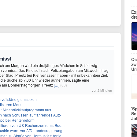
Ex
dr
misst
Qi
zw
uch am Morgen wird ein dreijähriges Mädchen in Schleswig-
Um
in vermisst. Das Kind soll nach Polizeiangaben am Mittwochmittag
der Stadt Preetz bei Kiel verlassen haben - mit unbekanntem Ziel.
e die Suche ab 7.00 Uhr wieder aufnehmen, sagte eine
in am Donnerstagmorgen. Preetz
[…]
(00)
vor 2 Minuten
 vollständig umsetzen
tisieren Merz
'S
et Aktienrückkaufprogramm aus
Sc
en nach Schüssen auf fahrendes Auto
Ja
mpo bei Rentenreform
fitieren von US-Rechenzentrums-Boom
strie warnt vor AfD-Landesregierung
Oman zu Straße von Hormus fast fertig