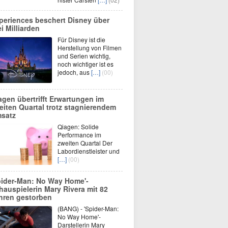
periences beschert Disney über
ei Milliarden
Für Disney ist die
Herstellung von Filmen
und Serien wichtig,
noch wichtiger ist es
jedoch, aus
[…]
(00)
agen übertrifft Erwartungen im
eiten Quartal trotz stagnierendem
satz
Qiagen: Solide
Performance im
zweiten Quartal Der
Labordienstleister und
[…]
(00)
pider-Man: No Way Home'-
hauspielerin Mary Rivera mit 82
hren gestorben
(BANG) - 'Spider-Man:
No Way Home'-
Darstellerin Mary