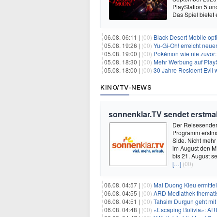
PlayStation 5 un
Das Spiel bietet 
06.08. 06:11 |
(00)
Black Desert Mobile opt
05.08. 19:26 |
(00)
Yu‑Gi‑Oh! erreicht neue
05.08. 19:00 |
(00)
Pokémon wie nie zuvor:
05.08. 18:30 |
(00)
Mehr Werbung auf PlayS
05.08. 18:00 |
(00)
30 Jahre Resident Evil
KINO/TV-NEWS
sonnenklar.TV sendet erstmals
Der Reisesender 
Programm erstmal
Side. Nicht mehr
im August den Mi
bis 21. August s
[…]
(00)
06.08. 04:57 |
(00)
Mai Duong Kieu ermitte
06.08. 04:55 |
(00)
ARD Mediathek thematis
06.08. 04:51 |
(00)
Tahsim Durgun geht mit
06.08. 04:48 |
(00)
«Escaping Bolivia»: AR