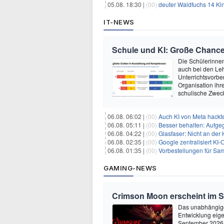
05.08. 18:30 |
(00)
deuter Waldfuchs 14 Ki
IT-NEWS
Schule und KI: Große Chanc
Die Schülerinnen 
auch bei den Leh
Unterrichtsvorber
Organisation ihre
schulische Zwec
06.08. 06:02 |
(00)
Auch KI von Meta hackte
06.08. 05:11 |
(00)
Besser behalten: Aufg
06.08. 04:22 |
(00)
Glasfaser: Nicht an der
06.08. 02:35 |
(00)
Google zentralisiert KI-O
06.08. 01:35 |
(00)
Vorbestellungen für Samsun
GAMING-NEWS
Crimson Moon erscheint im 
Das unabhängige
Entwicklung eige
September 2026 