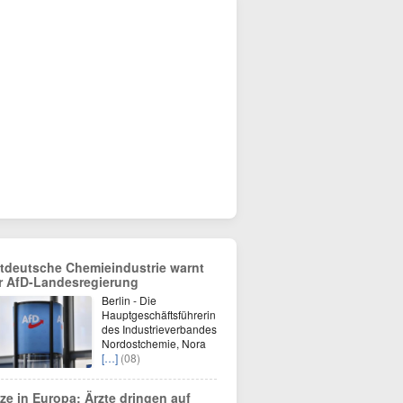
tdeutsche Chemieindustrie warnt
r AfD-Landesregierung
Berlin - Die
Hauptgeschäftsführerin
des Industrieverbandes
Nordostchemie, Nora
[…]
(08)
tze in Europa: Ärzte dringen auf