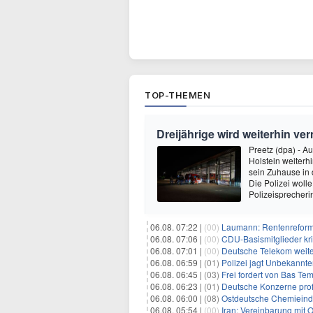
TOP-THEMEN
Dreijährige wird weiterhin ver
Preetz (dpa) - A
Holstein weiterh
sein Zuhause in 
Die Polizei woll
Polizeisprecher
06.08. 07:22 |
(00)
Laumann: Rentenreform
06.08. 07:06 |
(00)
CDU-Basismitglieder kri
06.08. 07:01 |
(00)
Deutsche Telekom weit
06.08. 06:59 |
(01)
Polizei jagt Unbekannt
06.08. 06:45 |
(03)
Frei fordert von Bas Te
06.08. 06:23 |
(01)
Deutsche Konzerne pro
06.08. 06:00 |
(08)
Ostdeutsche Chemieindu
06.08. 05:54 |
(00)
Iran: Vereinbarung mit 