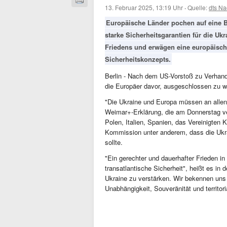
13. Februar 2025, 13:19 Uhr
·
Quelle:
dts Na
Europäische Länder pochen auf eine B
starke Sicherheitsgarantien für die Uk
Friedens und erwägen eine europäische
Sicherheitskonzepts.
Berlin - Nach dem US-Vorstoß zu Verhan
die Europäer davor, ausgeschlossen zu w
"Die Ukraine und Europa müssen an allen 
Weimar+-Erklärung, die am Donnerstag ver
Polen, Italien, Spanien, das Vereinigten 
Kommission unter anderem, dass die Ukra
sollte.
"Ein gerechter und dauerhafter Frieden in
transatlantische Sicherheit", heißt es in d
Ukraine zu verstärken. Wir bekennen uns 
Unabhängigkeit, Souveränität und territori