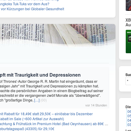
angkoks Tuk-Tuks vor dem Aus?
t vor Kürzungen bei Globaler Gesundheit
XB
Au
ft mit Traurigkeit und Depressionen
Suc
f Thrones'-Autor George R. R. Martin hat eingeräumt, dass er
ssigen Jahr" mit Traurigkeit und Depressionen zu kämpfen hat.
achte die persönlichen Angaben in einem Blogbeitrag auf seiner
eschreibt er die vergangenen zwölf Monate als "überwältigend".
ch "großartige Dinge,
[…]
(00)
vor 14 Stunden
Di
0
it Rabatt für 18,49€ statt 29,50€ – einlösbar bis Dezember
0
abatt im Sale (~600 Artikel zur Auswahl)
0
achtung & Frühstück im Premium Hotel (Bad Oeynhausen) ab 89€ p.P.
0
burtstagsspaß (43305) für 29,10€
Let