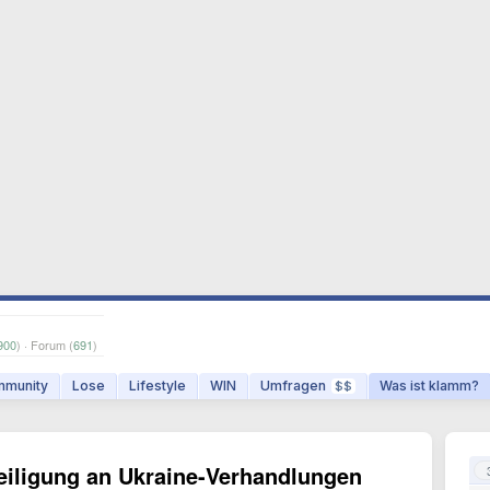
900
) · Forum (
691
)
munity
Lose
Lifestyle
WIN
Umfragen
Was ist klamm?
$$
eiligung an Ukraine-Verhandlungen