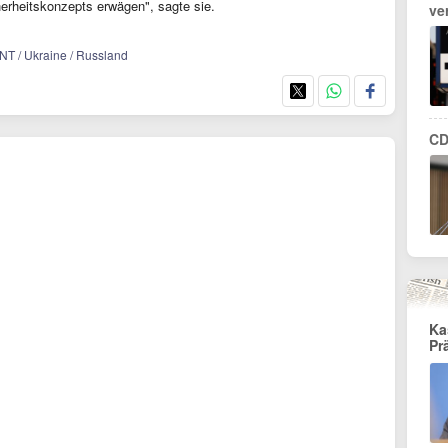
herheitskonzepts erwägen", sagte sie.
ve
 INT / Ukraine / Russland
CD
Ka
Pr