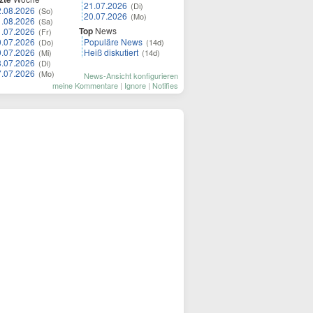
21.07.2026
(Di)
2.08.2026
(So)
20.07.2026
(Mo)
1.08.2026
(Sa)
Top
News
1.07.2026
(Fr)
0.07.2026
Populäre News
(Do)
(14d)
9.07.2026
Heiß diskutiert
(Mi)
(14d)
8.07.2026
(Di)
7.07.2026
(Mo)
News-Ansicht konfigurieren
meine Kommentare
|
Ignore
|
Notifies