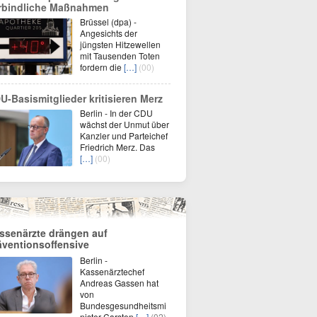
rbindliche Maßnahmen
Brüssel (dpa) -
Angesichts der
jüngsten Hitzewellen
mit Tausenden Toten
fordern die
[…]
(00)
U-Basismitglieder kritisieren Merz
Berlin - In der CDU
wächst der Unmut über
Kanzler und Parteichef
Friedrich Merz. Das
[…]
(00)
ssenärzte drängen auf
äventionsoffensive
Berlin -
Kassenärztechef
Andreas Gassen hat
von
Bundesgesundheitsmi
nister Carsten
[…]
(02)