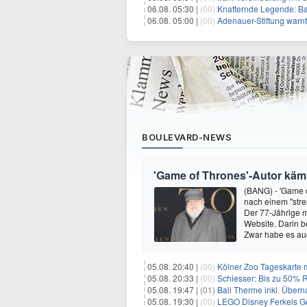
06.08. 05:30 |
(00)
Knatternde Legende: B
06.08. 05:00 |
(00)
Adenauer-Stiftung warn
BOULEVARD-NEWS
'Game of Thrones'-Autor kämp
(BANG) - 'Game o
nach einem "stre
Der 77-Jährige m
Website. Darin b
Zwar habe es au
05.08. 20:40 |
(00)
Kölner Zoo Tageskarte m
05.08. 20:33 |
(00)
Schiesser: Bis zu 50% R
05.08. 19:47 |
(01)
Bali Therme inkl. Übern
05.08. 19:30 |
(00)
LEGO Disney Ferkels Ge