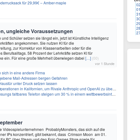
nderrucksack für 29,99€ – Amber-maple
0
0
3
3
2
2
en, ungleiche Voraussetzungen
2
und Schüler setzen sie längst ein, jetzt ist Künstliche Intelligenz
rkräften angekommen. Sie nutzen KI für die
eitung, zur Korrektur von Klassenarbeiten oder für die
s Berufsalltags. 58 Prozent der Lehrkräfte setzen KI für
ke ein. Für eine große Mehrheit überwiegen dabei
[…]
(00)
vor 1 Stunde
 sich in eine andere Firma
egebene Mail-Adressen bergen Gefahren
 Haustür unter Druck setzen lassen
perationen in Kalifornien, um Rivale Anthropic und OpenAI zu überholen
gs faltbares Telefon steigen um 30 % in einem wettbewerbsintensiven Markt
September
 Videospielunternehmen ProbablyMonsters, das sich auf die
ner IPs konzentriert, gibt bekannt, dass Crimson Moon am 01.
für PC über Steam und den Epic Games Store sowie für