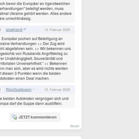
ch bevor die Europäer an irgendwelchen
erhandlungen" beteiligt werden, muss
stmal Ukraine gehört werden. Alles andere
re unrechtmässig.
slowhand
2
13. Februar 2025
 Europäer pochen auf Beteiligung an
raine-Verhandlungen << Der Zug wird
hl abgefahren sein. >> Wir bekennen uns
gesichts von Russlands Angriffskrieg zu
rer Unabhängigkeit, Souveränität und
rritorialen Unversehrtheit." << Bekennen
nn man sich, aber es wird nichts werden
t diesen 3 Punkten wenn die beiden
tokraten einen Deal machen.
RicoGustavson
1
13. Februar 2025
e beiden Autokraten vergnügen sich und
ropa darf die Suppe dann auslöffeln.
JETZT kommentieren
forum