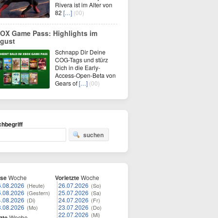
Rivera ist im Alter von
82
[…]
(00)
OX Game Pass: Highlights im
gust
Schnapp Dir Deine
COG-Tags und stürz
Dich in die Early-
Access-Open-Beta von
Gears of
[…]
(00)
hbegriff
suchen
ese
Woche
Vorletzte
Woche
6.08.2026
26.07.2026
(Heute)
(So)
5.08.2026
25.07.2026
(Gestern)
(Sa)
4.08.2026
24.07.2026
(Di)
(Fr)
3.08.2026
23.07.2026
(Mo)
(Do)
22.07.2026
(Mi)
zte
Woche