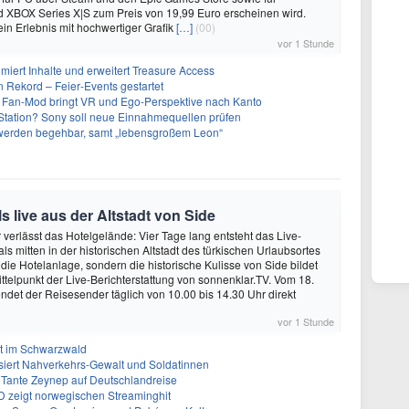
d XBOX Series X|S zum Preis von 19,99 Euro erscheinen wird.
ein Erlebnis mit hochwertiger Grafik
[…]
(00)
vor 1 Stunde
imiert Inhalte und erweitert Treasure Access
n Rekord – Feier‑Events gestartet
 Fan-Mod bringt VR und Ego-Perspektive nach Kanto
tation? Sony soll neue Einnahmequellen prüfen
 werden begehbar, samt „lebensgroßem Leon“
 live aus der Altstadt von Side
verlässt das Hotelgelände: Vier Tage lang entsteht das Live-
s mitten in der historischen Altstadt des türkischen Urlaubsortes
 die Hotelanlage, sondern die historische Kulisse von Side bildet
ttelpunkt der Live-Berichterstattung von sonnenklar.TV. Vom 18.
endet der Reisesender täglich von 10.00 bis 14.30 Uhr direkt
vor 1 Stunde
lt im Schwarzwald
iert Nahverkehrs-Gewalt und Soldatinnen
 Tante Zeynep auf Deutschlandreise
D zeigt norwegischen Streaminghit