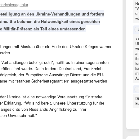
No
chrichtenagentur
"V
er
eteiligung an den Ukraine-Verhandlungen und fordern
wä
raine. Sie betonen die Notwendigkeit eines gerechten
 Militär-Präsenz als Teil eines umfassenden
>>
Uk
dlungen mit Moskau über ein Ende des Ukraine-Krieges warnen
wo
erden.
an
ih
Verhandlungen beteiligt sein", heißt es in einer sogenannten
te
öffentlicht wurde. Darin fordern Deutschland, Frankreich,
ka
mi
Königreich, der Europäische Auswärtige Dienst und die EU-
Au
ine mit "starken Sicherheitsgarantien" ausgestattet werden
 der Ukraine ist eine notwendige Voraussetzung für starke
Di
er Erklärung. "Wir sind bereit, unsere Unterstützung für die
Eu
angesichts von Russlands Angriffskrieg zu ihrer
alen Unversehrtheit."