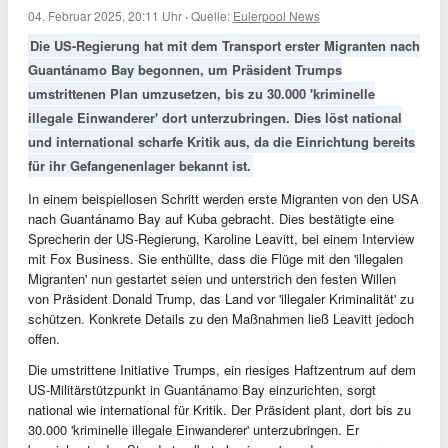
04. Februar 2025, 20:11 Uhr
·
Quelle:
Eulerpool News
Die US-Regierung hat mit dem Transport erster Migranten nach
Guantánamo Bay begonnen, um Präsident Trumps
umstrittenen Plan umzusetzen, bis zu 30.000 'kriminelle
illegale Einwanderer' dort unterzubringen. Dies löst national
und international scharfe Kritik aus, da die Einrichtung bereits
für ihr Gefangenenlager bekannt ist.
In einem beispiellosen Schritt werden erste Migranten von den USA
nach Guantánamo Bay auf Kuba gebracht. Dies bestätigte eine
Sprecherin der US-Regierung, Karoline Leavitt, bei einem Interview
mit Fox Business. Sie enthüllte, dass die Flüge mit den 'illegalen
Migranten' nun gestartet seien und unterstrich den festen Willen
von Präsident Donald Trump, das Land vor 'illegaler Kriminalität' zu
schützen. Konkrete Details zu den Maßnahmen ließ Leavitt jedoch
offen.
Die umstrittene Initiative Trumps, ein riesiges Haftzentrum auf dem
US-Militärstützpunkt in Guantánamo Bay einzurichten, sorgt
national wie international für Kritik. Der Präsident plant, dort bis zu
30.000 'kriminelle illegale Einwanderer' unterzubringen. Er