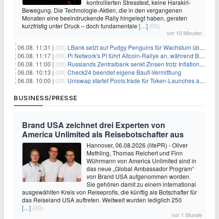
kontrollierten Stresstest, keine Harakiri-
Bewegung. Die Technologie-Aktien, die in den vergangenen
Monaten eine beeindruckende Rally hingelegt haben, geraten
kurzfristig unter Druck – doch fundamentale
[…]
(00)
vor 10 Minuten
06.08. 11:31 |
(00)
LBank setzt auf Pudgy Penguins für Wachstum über den Handel hinaus
06.08. 11:17 |
(00)
Pi Network's PI führt Altcoin-Rallye an, während Bitcoin $65.000 anpeilt
06.08. 11:00 |
(00)
Russlands Zentralbank senkt Zinsen trotz Inflations-Schock – ein riskantes Spiel
06.08. 10:13 |
(00)
Check24 beendet eigene Baufi-Vermittlung
06.08. 10:00 |
(00)
Uniswap startet Pools.trade für Token-Launches auf Robinhood Chain
BUSINESS/PRESSE
Brand USA zeichnet drei Experten von
America Unlimited als Reisebotschafter aus
Hannover, 06.08.2026 (lifePR) - Oliver
Methling, Thomas Reichert und Finn
Wührmann von America Unlimited sind in
das neue „Global Ambassador Program“
von Brand USA aufgenommen worden.
Sie gehören damit zu einem international
ausgewählten Kreis von Reiseprofis, die künftig als Botschafter für
das Reiseland USA auftreten. Weltweit wurden lediglich 250
[…]
(00)
vor 1 Stunde