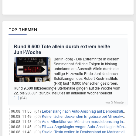
TOP-THEMEN
Rund 9.600 Tote allein durch extrem heiße
Juni-Woche
Berlin (dpa) - Die Extremhitze in diesem
Sommer hat tödliche Folgen in bislang
unbekanntem Ausmaß: Allein durch die
heftige Hitzewelle Ende Juni sind nach
Schätzungen des Robert Koch-Instituts
(RKI) fast 10.000 Menschen gestorben.
Rund 9.600 hitzebedingte Sterbefälle gingen auf die Woche vom
22. bis 28. Juni zurück, heißt es im aktuellen Wochenbericht
[…]
(04)
vor 5 Minuten
06.08. 11:55 |
(01)
Lebenslang nach Auto-Anschlag auf Demonstration in München
06.08. 11:49 |
(00)
Keine flächendeckenden Engpässe bei Mineralwasser
06.08. 11:48 |
(00)
Auto-Attentäter von München muss lebenslang ins Gefängnis
06.08. 11:45 |
(00)
Eil +++ Angeklagter wegen Auto-Anschlag in München zu lebenslanger Haft verurteilt
06.08. 11:43 |
(00)
Studie: Tesla verliert in Deutschland an Marktanteil