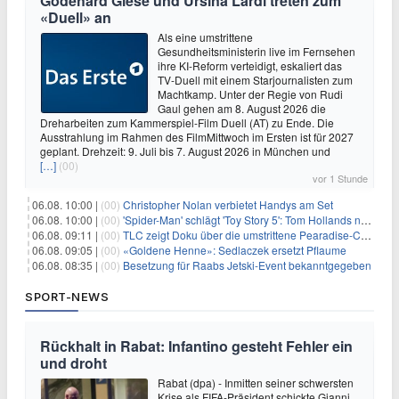
Godehard Giese und Ursina Lardi treten zum
«Duell» an
Als eine umstrittene
Gesundheitsministerin live im Fernsehen
ihre KI-Reform verteidigt, eskaliert das
TV-Duell mit einem Starjournalisten zum
Machtkamp. Unter der Regie von Rudi
Gaul gehen am 8. August 2026 die
Dreharbeiten zum Kammerspiel-Film Duell (AT) zu Ende. Die
Ausstrahlung im Rahmen des FilmMittwoch im Ersten ist für 2027
geplant. Drehzeit: 9. Juli bis 7. August 2026 in München und
[…]
(00)
vor 1 Stunde
06.08. 10:00 |
(00)
Christopher Nolan verbietet Handys am Set
06.08. 10:00 |
(00)
'Spider-Man' schlägt 'Toy Story 5': Tom Hollands neuer Film bricht alle Rekorde
06.08. 09:11 |
(00)
TLC zeigt Doku über die umstrittene Pearadise-Community
06.08. 09:05 |
(00)
«Goldene Henne»: Sedlaczek ersetzt Pflaume
06.08. 08:35 |
(00)
Besetzung für Raabs Jetski-Event bekanntgegeben
SPORT-NEWS
Rückhalt in Rabat: Infantino gesteht Fehler ein
und droht
Rabat (dpa) - Inmitten seiner schwersten
Krise als FIFA-Präsident schickte Gianni