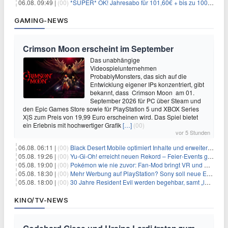
06.08. 09:49 |
(00)
*SUPER* OK! Jahresabo für 101,60€ + bis zu 100€ Prämie
GAMING-NEWS
Crimson Moon erscheint im September
Das unabhängige
Videospielunternehmen
ProbablyMonsters, das sich auf die
Entwicklung eigener IPs konzentriert, gibt
bekannt, dass Crimson Moon am 01.
September 2026 für PC über Steam und
den Epic Games Store sowie für PlayStation 5 und XBOX Series
X|S zum Preis von 19,99 Euro erscheinen wird. Das Spiel bietet
ein Erlebnis mit hochwertiger Grafik
[…]
(00)
vor 5 Stunden
06.08. 06:11 |
(00)
Black Desert Mobile optimiert Inhalte und erweitert Treasure Access
05.08. 19:26 |
(00)
Yu‑Gi‑Oh! erreicht neuen Rekord – Feier‑Events gestartet
05.08. 19:00 |
(00)
Pokémon wie nie zuvor: Fan-Mod bringt VR und Ego-Perspektive nach Kanto
05.08. 18:30 |
(00)
Mehr Werbung auf PlayStation? Sony soll neue Einnahmequellen prüfen
05.08. 18:00 |
(00)
30 Jahre Resident Evil werden begehbar, samt „lebensgroßem Leon“
KINO/TV-NEWS