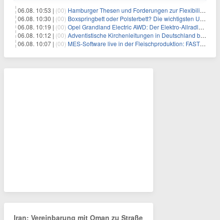
06.08. 10:53 |
(00)
Hamburger Thesen und Forderungen zur Flexibilisierung der Arbeitszeit
06.08. 10:30 |
(00)
Boxspringbett oder Polsterbett? Die wichtigsten Unterschiede im Überblick
06.08. 10:19 |
(00)
Opel Grandland Electric AWD: Der Elektro-Allradler als zugkräftiges Wohnwagen-Gespann
06.08. 10:12 |
(00)
Adventistische Kirchenleitungen in Deutschland bekräftigen ihre „Stellungnahme zur gesellschaftlichen Situation“
06.08. 10:07 |
(00)
MES-Software live in der Fleischproduktion: FASTEC 4 PRO steigert OEE und spart bei Goldschmaus zwei Schichten pro Woche
Iran: Vereinbarung mit Oman zu Straße