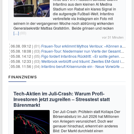
Infantino aus dem kleinen Al Medina
Stadium von Rabat ein klares Signal in
die aufgeregte Fußball-Welt. Infantino
verbreitete via Instagram ein Foto mit
seinem in der vergangenen Woche noch abtrünnig wirkenden
Generalsekretär Mattias Grafström. Beide grinsen und recken
[…]
(00)
vor 31 Minuten
06.08. 09:12 |
(01)
Frauen-Tour erklimmt Mythos Ventoux: «Können alles schaffen»
05.08. 18:08 |
(03)
Frauen-Tour: Niedermaier nun Vierte der Gesamtwertung
05.08. 14:12 |
(05)
Figo fordert Infantinos Rücktritt: «Er sollte gehen. Jetzt»
05.08. 12:33 |
(03)
Wellbrock verblüfft und träumt: Zweites EM-Gold in Paris
05.08. 11:56 |
(04)
Infantino beruft Krisenrunde ein - Neue Vorwürfe gegen FIFA
FINANZNEWS
Tech-Aktien im Juli-Crash: Warum Profi-
Investoren jetzt zugreifen – Stresstest statt
Bärenmarkt
Der Juli-Crash: Prüfstein statt Kollaps Der
Börsenabsturz im Juli 2026 hat Millionen
von Anlegern verunsichert. Doch wer
genauer hinschaut, erkennt ein anderes
Bild: Der Markt durchlebt einen