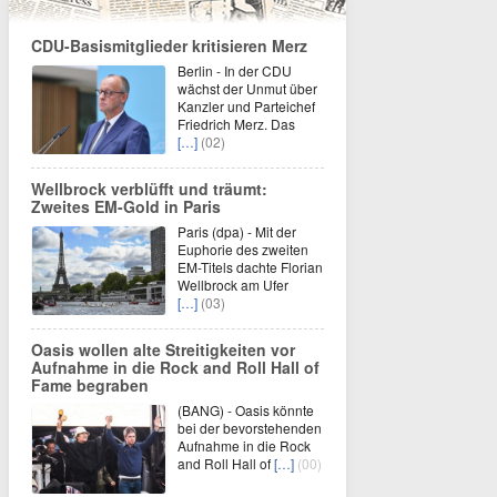
CDU-Basismitglieder kritisieren Merz
Berlin - In der CDU
wächst der Unmut über
Kanzler und Parteichef
Friedrich Merz. Das
[…]
(02)
Wellbrock verblüfft und träumt:
Zweites EM-Gold in Paris
Paris (dpa) - Mit der
Euphorie des zweiten
EM-Titels dachte Florian
Wellbrock am Ufer
[…]
(03)
Oasis wollen alte Streitigkeiten vor
Aufnahme in die Rock and Roll Hall of
Fame begraben
(BANG) - Oasis könnte
bei der bevorstehenden
Aufnahme in die Rock
and Roll Hall of
[…]
(00)