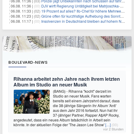
06.08. 11:36 |
(03)
Polizei jagt Unbekannten nach Schüssen auf fahrendes Auto
06.08. 11:36 |
(00)
DJV wirft Regierung Untätigkeit bei Matrjoschka-Kampagne vor
06.08. 11:33 |
(02)
19 Prozent auf alles? Ifo-Chef für höhere Mehrwertsteuer
06.08. 11:23 |
(02)
Grüne offen für kurzfristige Aufhebung des Sonntagsfahrverbots
06.08. 11:17 |
(00)
Insolvenzen in Deutschland bleiben auf hohem Niveau
BOULEVARD-NEWS
Rihanna arbeitet zehn Jahre nach ihrem letzten
Album im Studio an neuer Musik
(BANG) - Rihanna "kocht" derzeit im
Studio an neuer Musik. Fans warten
bereits seit einem Jahrzehnt darauf, dass
die 38-jährige Sängerin ihr Album 'Anti'
aus dem Jahr 2016 fortsetzt. Nun hat ihr
37-jähriger Partner, Rapper A$AP Rocky,
angedeutet, dass ein neues Album tatsächlich in Arbeit sein
könnte. In der aktuellen Folge der 'The Jason Lee Show'
[…]
(00)
vor 2 Stunden