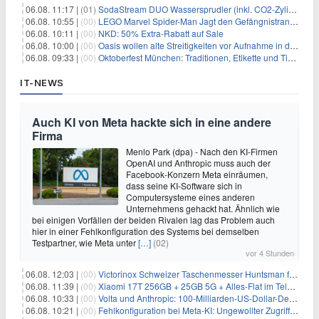
06.08. 11:17 |
(01)
SodaStream DUO Wassersprudler (inkl. CO2-Zylinder) für 94€
06.08. 10:55 |
(00)
LEGO Marvel Spider-Man Jagt den Gefängnistransporter (76349) für 32,99€
06.08. 10:11 |
(00)
NKD: 50% Extra-Rabatt auf Sale
06.08. 10:00 |
(00)
Oasis wollen alte Streitigkeiten vor Aufnahme in die Rock and Roll Hall of Fame begraben
06.08. 09:33 |
(00)
Oktoberfest München: Traditionen, Etikette und Tipps für Gäste aus dem In- und Ausland
IT-NEWS
Auch KI von Meta hackte sich in eine andere
Firma
Menlo Park (dpa) - Nach den KI-Firmen
OpenAI und Anthropic muss auch der
Facebook-Konzern Meta einräumen,
dass seine KI-Software sich in
Computersysteme eines anderen
Unternehmens gehackt hat. Ähnlich wie
bei einigen Vorfällen der beiden Rivalen lag das Problem auch
hier in einer Fehlkonfiguration des Systems bei demselben
Testpartner, wie Meta unter
[…]
(02)
vor 4 Stunden
06.08. 12:03 |
(00)
Victorinox Schweizer Taschenmesser Huntsman für 32,99€
06.08. 11:39 |
(00)
Xiaomi 17T 256GB + 25GB 5G + Alles-Flat im Telekom-Netz für 9,99€/Monat
06.08. 10:33 |
(00)
Volta und Anthropic: 100-Milliarden-US-Dollar-Deal für KI-Rechenleistung
06.08. 10:21 |
(00)
Fehlkonfiguration bei Meta-KI: Ungewollter Zugriff auf fremde Systeme