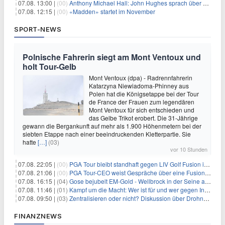
07.08. 13:00 |
(00)
Anthony Michael Hall: John Hughes sprach über eine Fortsetzung von 'The Breakfast Club'
07.08. 12:15 |
(00)
«Madden» startet im November
SPORT-NEWS
Polnische Fahrerin siegt am Mont Ventoux und
holt Tour-Gelb
Mont Ventoux (dpa) - Radrennfahrerin
Katarzyna Niewiadoma-Phinney aus
Polen hat die Königsetappe bei der Tour
de France der Frauen zum legendären
Mont Ventoux für sich entschieden und
das Gelbe Trikot erobert. Die 31-Jährige
gewann die Bergankunft auf mehr als 1.900 Höhenmetern bei der
siebten Etappe nach einer beeindruckenden Kletterpartie. Sie
hatte
[…]
(03)
vor 10 Stunden
07.08. 22:05 |
(00)
PGA Tour bleibt standhaft gegen LIV Golf Fusion in einem sich wandelnden Sportumfeld
07.08. 21:06 |
(00)
PGA Tour-CEO weist Gespräche über eine Fusion mit LIV Golf zurück und bekräftigt die Wettbewerbslandschaft
07.08. 16:15 |
(04)
Gose bejubelt EM-Gold - Wellbrock in der Seine ausgebremst
07.08. 11:46 |
(01)
Kampf um die Macht: Wer ist für und wer gegen Infantino?
07.08. 09:50 |
(03)
Zentralisieren oder nicht? Diskussion über Drohnenabwehr
FINANZNEWS