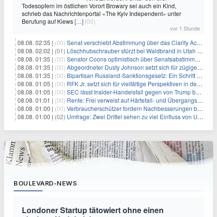
Todesopfern im östlichen Vorort Browary sei auch ein Kind,
schrieb das Nachrichtenportal «The Kyiv Independent» unter
Berufung auf Kiews
[…]
(00)
vor 1 Stunde
08.08. 02:35 |
(00)
Senat verschiebt Abstimmung über das Clarity Act: Auswirkungen auf Unternehmen und das Vertrauen der Investoren
08.08. 02:02 |
(01)
Löschhubschrauber stürzt bei Waldbrand in Utah ab
08.08. 01:35 |
(00)
Senator Coons optimistisch über Senatsabstimmungen angesichts von Finanzierungsbedenken
08.08. 01:35 |
(00)
Abgeordneter Dusty Johnson setzt sich für zügige Regierungsfinanzierung angesichts von Shutdown-Risiken ein
08.08. 01:35 |
(00)
Bipartisan Russland-Sanktionsgesetz: Ein Schritt in Richtung Energieunabhängigkeit
08.08. 01:05 |
(00)
RFK Jr. setzt sich für vielfältige Perspektiven in der Gesundheitspolitik beim CDC-Gedenkakt ein
08.08. 01:05 |
(00)
SEC lässt Insider-Handelsfall gegen von Trump begnadigten Manager fallen
08.08. 01:01 |
(00)
Rente: Frei verweist auf Härtefall- und Übergangsregelungen
08.08. 01:00 |
(00)
Verbraucherschützer fordern Nachbesserungen bei Frühstartrente
08.08. 01:00 |
(02)
Umfrage: Zwei Drittel sehen zu viel Einfluss von US-Tech-Konzernen
BOULEVARD-NEWS
Londoner Startup tätowiert ohne einen