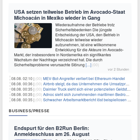
USA setzen teilweise Betrieb im Avocado-Staat
Michoacán in Mexiko wieder in Gang
Wiederaufnahme der Betriebe trotz
Sicherheitsbedenken Die jüngste
Entscheidung der USA, den Betrieb in
Michoacán teilweise wieder
aufzunehmen, ist eine willkommene
Entwicklung für die Akteure im Avocado-
Markt, der insbesondere in Nordamerika ein signifikantes
Wachstum der Nachfrage verzeichnet hat. Die durch
Sicherheitsprobleme verursachte Störung
[…]
(00)
vor 2 Stunden
08.08. 02:10 |
(00)
MEV-Bot-Angreifer verliert bei Ethereum-Handel
08.08. 00:36 |
(00)
Airbnb steigt, da das Unternehmen die Umsatzprognose anhebt und starkes Wachstum signalisiert
08.08. 00:35 |
(00)
Daimler Truck sieht sich einer potenziellen Geldstrafe von 1 Milliarde Euro aufgrund von EU-Emissionsvorschriften gegenüber
08.08. 00:35 |
(00)
Adnoc sieht sich zunehmenden maritimen Bedrohungen angesichts regionaler Spannungen gegenüber
08.08. 00:35 |
(00)
Schwacher Arbeitsmarktbericht löst beispiellosen Börsenanstieg aus
BUSINESS/PRESSE
Endspurt für den B2Run Berlin:
Anmeldeschluss am 26. August