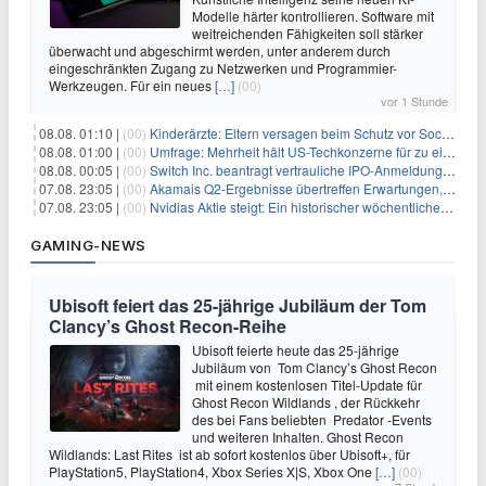
Modelle härter kontrollieren. Software mit
weitreichenden Fähigkeiten soll stärker
überwacht und abgeschirmt werden, unter anderem durch
eingeschränkten Zugang zu Netzwerken und Programmier-
Werkzeugen. Für ein neues
[…]
(00)
vor 1 Stunde
08.08. 01:10 |
(00)
Kinderärzte: Eltern versagen beim Schutz vor Social Media
08.08. 01:00 |
(00)
Umfrage: Mehrheit hält US-Techkonzerne für zu einflussreich
08.08. 00:05 |
(00)
Switch Inc. beantragt vertrauliche IPO-Anmeldung im Zuge des AI-Booms
07.08. 23:05 |
(00)
Akamais Q2-Ergebnisse übertreffen Erwartungen, doch Aktien fallen: Ein tieferer Blick
07.08. 23:05 |
(00)
Nvidias Aktie steigt: Ein historischer wöchentlicher Anstieg, getrieben von Innovation und Marktnachfrage
GAMING-NEWS
Ubisoft feiert das 25-jährige Jubiläum der Tom
Clancy’s Ghost Recon-Reihe
Ubisoft feierte heute das 25-jährige
Jubiläum von Tom Clancy’s Ghost Recon
mit einem kostenlosen Titel-Update für
Ghost Recon Wildlands , der Rückkehr
des bei Fans beliebten Predator -Events
und weiteren Inhalten. Ghost Recon
Wildlands: Last Rites ist ab sofort kostenlos über Ubisoft+, für
PlayStation5, PlayStation4, Xbox Series X|S, Xbox One
[…]
(00)