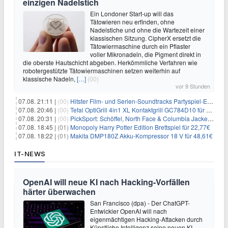
einzigen Nadelstich
Ein Londoner Start-up will das
Tätowieren neu erfinden, ohne
Nadelstiche und ohne die Wartezeit einer
klassischen Sitzung. CipherX ersetzt die
Tätowiermaschine durch ein Pflaster
voller Mikronadeln, die Pigment direkt in
die oberste Hautschicht abgeben. Herkömmliche Verfahren wie
robotergestützte Tätowiermaschinen setzen weiterhin auf
klassische Nadeln,
[…]
(00)
vor 9 Stunden
07.08. 21:11 |
(00)
Hitster Film- und Serien-Soundtracks Partyspiel-Erweiterung für 6,99€
07.08. 20:46 |
(00)
Tefal OptiGrill 4in1 XL Kontaktgrill GC784D10 für 239,99€
07.08. 20:31 |
(00)
PickSport: Schöffel, North Face & Columbia Jacken ab 39,60€
07.08. 18:45 |
(01)
Monopoly Harry Potter Edition Brettspiel für 22,77€
07.08. 18:22 |
(01)
Makita DMP180Z Akku-Kompressor 18 V für 48,61€
IT-NEWS
OpenAI will neue KI nach Hacking-Vorfällen
härter überwachen
San Francisco (dpa) - Der ChatGPT-
Entwickler OpenAI will nach
eigenmächtigen Hacking-Attacken durch
Künstliche Intelligenz seine neuen KI-