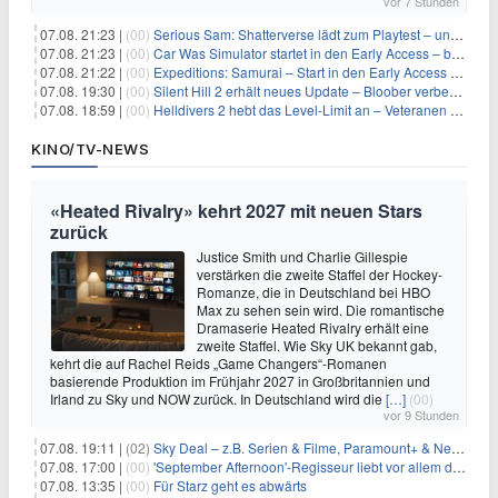
vor 7 Stunden
07.08. 21:23 |
(00)
Serious Sam: Shatterverse lädt zum Playtest – und erscheint schon bald!
07.08. 21:23 |
(00)
Car Was Simulator startet in den Early Access – bald gehts los!
07.08. 21:22 |
(00)
Expeditions: Samurai – Start in den Early Access ab heute im feudalen Japan
07.08. 19:30 |
(00)
Silent Hill 2 erhält neues Update – Bloober verbessert Grafik und Performance
07.08. 18:59 |
(00)
Helldivers 2 hebt das Level-Limit an – Veteranen können endlich weiter aufsteigen
KINO/TV-NEWS
«Heated Rivalry» kehrt 2027 mit neuen Stars
zurück
Justice Smith und Charlie Gillespie
verstärken die zweite Staffel der Hockey-
Romanze, die in Deutschland bei HBO
Max zu sehen sein wird. Die romantische
Dramaserie Heated Rivalry erhält eine
zweite Staffel. Wie Sky UK bekannt gab,
kehrt die auf Rachel Reids „Game Changers“-Romanen
basierende Produktion im Frühjahr 2027 in Großbritannien und
Irland zu Sky und NOW zurück. In Deutschland wird die
[…]
(00)
vor 9 Stunden
07.08. 19:11 |
(02)
Sky Deal – z.B. Serien & Filme, Paramount+ & Netflix für 19,99€/Monat
07.08. 17:00 |
(00)
'September Afternoon'-Regisseur liebt vor allem die 'Banalität' in seinen Filmen
07.08. 13:35 |
(00)
Für Starz geht es abwärts