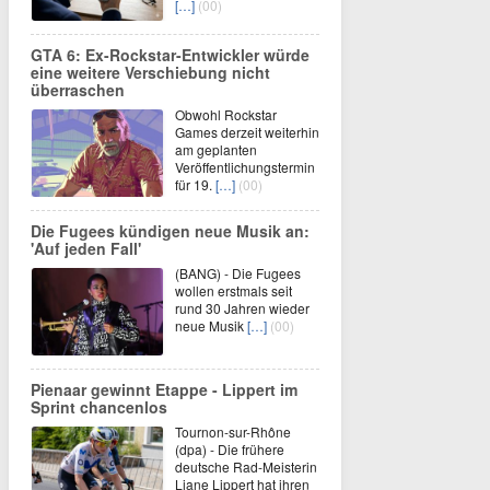
[…]
(00)
GTA 6: Ex-Rockstar-Entwickler würde
eine weitere Verschiebung nicht
überraschen
Obwohl Rockstar
Games derzeit weiterhin
am geplanten
Veröffentlichungstermin
für 19.
[…]
(00)
Die Fugees kündigen neue Musik an:
'Auf jeden Fall'
(BANG) - Die Fugees
wollen erstmals seit
rund 30 Jahren wieder
neue Musik
[…]
(00)
Pienaar gewinnt Etappe - Lippert im
Sprint chancenlos
Tournon-sur-Rhône
(dpa) - Die frühere
deutsche Rad-Meisterin
Liane Lippert hat ihren