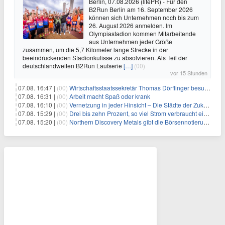
Berlin, 07.08.2026 (lifePR) - Für den
B2Run Berlin am 16. September 2026
können sich Unternehmen noch bis zum
26. August 2026 anmelden. Im
Olympiastadion kommen Mitarbeitende
aus Unternehmen jeder Größe
zusammen, um die 5,7 Kilometer lange Strecke in der
beeindruckenden Stadionkulisse zu absolvieren. Als Teil der
deutschlandweiten B2Run Laufserie
[…]
(00)
vor 15 Stunden
07.08. 16:47 |
(00)
Wirtschaftsstaatssekretär Thomas Dörflinger besucht Handwerksbetrieb im Kammerbezirk Freiburg
07.08. 16:31 |
(00)
Arbeit macht Spaß oder krank
07.08. 16:10 |
(00)
Vernetzung in jeder Hinsicht – Die Städte der Zukunft sind grün-blau
07.08. 15:29 |
(00)
Drei bis zehn Prozent, so viel Strom verbraucht ein Aufzug im Gebäude
07.08. 15:20 |
(00)
Northern Discovery Metals gibt die Börsennotierung an der Frankfurter Wertpapierbörse bekannt