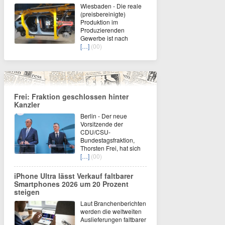
Wiesbaden - Die reale
(preisbereinigte)
Produktion im
Produzierenden
Gewerbe ist nach
[…]
(00)
Frei: Fraktion geschlossen hinter
Kanzler
Berlin - Der neue
Vorsitzende der
CDU/CSU-
Bundestagsfraktion,
Thorsten Frei, hat sich
[…]
(00)
iPhone Ultra lässt Verkauf faltbarer
Smartphones 2026 um 20 Prozent
steigen
Laut Branchenberichten
werden die weltweiten
Auslieferungen faltbarer