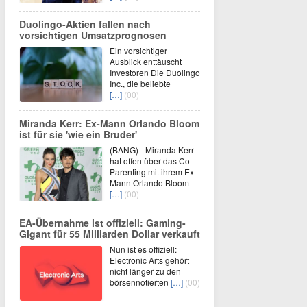
Duolingo-Aktien fallen nach
vorsichtigen Umsatzprognosen
Ein vorsichtiger
Ausblick enttäuscht
Investoren Die Duolingo
Inc., die beliebte
[…]
(00)
Miranda Kerr: Ex-Mann Orlando Bloom
ist für sie 'wie ein Bruder'
(BANG) - Miranda Kerr
hat offen über das Co-
Parenting mit ihrem Ex-
Mann Orlando Bloom
[…]
(00)
EA-Übernahme ist offiziell: Gaming-
Gigant für 55 Milliarden Dollar verkauft
Nun ist es offiziell:
Electronic Arts gehört
nicht länger zu den
börsennotierten
[…]
(00)