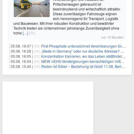
Pritschenwagen gebraucht ist
beeindruckend und wirtschaftlich attraktiv.
Diese zuverlässigen Fahrzeuge eignen
sich hervorragend für Transport, Logistik
und Bauwesen. Mit ihrer robusten Konstruktion und bewährter
Technik bieten sie Unternehmen jahrelange Zuverlässigkeit ohne
hohe
[…]
(00)
vor 13 Stunden
05.08. 16:47 |
(00)
First Phosphate unterzeichnet Vereinbarungen für nicht zu refundierende Zuwendungen in Höhe von 4,84 Mio. $ von der kanadischen Regierung für Straßeninfrastruktur und Stromübertragungsleitungen
05.08. 16:28 |
(00)
„Made in Germany“ oder nur deutsche Adresse? So erkennen Sie, wo Ihre Leiterplatten wirklich gefertigt werden
05.08. 16:05 |
(00)
Konzentration trainieren, wo das Leben stattfindet: Mobile EEG-Technologie bringt Neurofeedback in den Alltag
05.08. 16:04 |
(00)
MEW: nEHS-Versteigerungen benachteiligen mittelständische Unternehmen
05.08. 15:45 |
(00)
Reden ist Silber – Beziehung ist Gold! 11.08. Berlin – 18:30 Uhr