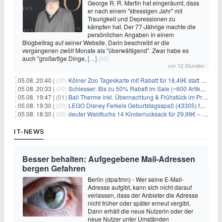
George R. R. Martin hat eingeräumt, dass
er nach einem "stressigen Jahr" mit
Traurigkeit und Depressionen zu
kämpfen hat. Der 77-Jährige machte die
persönlichen Angaben in einem
Blogbeitrag auf seiner Website. Darin beschreibt er die
vergangenen zwölf Monate als "überwältigend". Zwar habe es
auch "großartige Dinge,
[…]
(00)
vor 12 Stunden
05.08. 20:40 |
(00)
Kölner Zoo Tageskarte mit Rabatt für 18,49€ statt 29,50€ – einlösbar bis Dezember
05.08. 20:33 |
(00)
Schiesser: Bis zu 50% Rabatt im Sale (~600 Artikel zur Auswahl)
05.08. 19:47 |
(01)
Bali Therme inkl. Übernachtung & Frühstück im Premium Hotel (Bad Oeynhausen) ab 89€ p.P.
05.08. 19:30 |
(00)
LEGO Disney Ferkels Geburtstagsspaß (43305) für 29,10€
05.08. 18:30 |
(00)
deuter Waldfuchs 14 Kinderrucksack für 29,99€ – Amber-maple
IT-NEWS
Besser behalten: Aufgegebene Mail-Adressen
bergen Gefahren
Berlin (dpa/tmn) - Wer seine E-Mail-
Adresse aufgibt, kann sich nicht darauf
verlassen, dass der Anbieter die Adresse
nicht früher oder später erneut vergibt.
Dann erhält die neue Nutzerin oder der
neue Nutzer unter Umständen