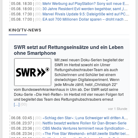
05.08. 18:30 |
(00)
Mehr Werbung auf PlayStation? Sony soll neue Einnahmequellen prüfen
05.08. 18:00 |
(00)
30 Jahre Resident Evil werden begehbar, samt „lebensgroßem Leon“
05.08. 17:30 |
(00)
Marvel Rivals Update 9.5: Dateigröße wird auf PC und Konsolen deutlich reduziert
05.08. 17:00 |
(00)
EA soll 700 Millionen Dollar sparen – droht nach der Übernahme die nächste Entlassungswelle?
KINO/TV-NEWS
SWR setzt auf Rettungseinsätze und ein Leben
ohne Smartphone
Mit zwei neuen Doku-Serien begleitet der
SWR im Herbst sowohl ein Ulmer
Rettungshubschrauber-Team als auch
Schülerinnen und Schüler bei einem
dreiwöchigen Digitalexperiment. Wenn
jede Minute zählt, hebt „Christoph 22“
vom Bundeswehrkrankenhaus in Ulm ab. Der SWR setzt seine
Doku-Serie «Die Heli-Retter» im Herbst mit vier neuen Folgen fort
und begleitet das Team des Rettungshubschraubers erneut
[…]
(00)
vor 1 Stunde
06.08. 03:45 |
(00)
«Schlag den Star»: Luna Schweiger will dritten Anlauf nutzen
05.08. 23:37 |
(00)
Netflix besetzt weitere Rollen für Dan-Brown-Serie
05.08. 23:36 |
(00)
CBS Media Ventures terminiert neue Syndication-Formate
05.08. 23:34 |
(00)
«The Five Star Weekend» erhält zweite Staffel bei Peacock