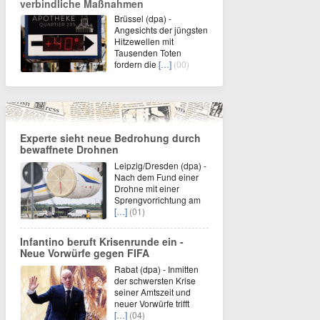
verbindliche Maßnahmen
Brüssel (dpa) -
Angesichts der jüngsten
Hitzewellen mit
Tausenden Toten
fordern die
[…]
(00)
Experte sieht neue Bedrohung durch
bewaffnete Drohnen
Leipzig/Dresden (dpa) -
Nach dem Fund einer
Drohne mit einer
Sprengvorrichtung am
[…]
(01)
Infantino beruft Krisenrunde ein -
Neue Vorwürfe gegen FIFA
Rabat (dpa) - Inmitten
der schwersten Krise
seiner Amtszeit und
neuer Vorwürfe trifft
[…]
(04)