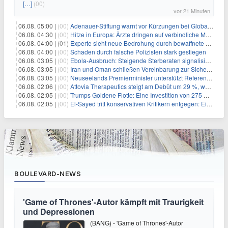
[…]
(00)
vor 21 Minuten
06.08. 05:00 |
(00)
Adenauer-Stiftung warnt vor Kürzungen bei Globaler Gesundheit
06.08. 04:30 |
(00)
Hitze in Europa: Ärzte dringen auf verbindliche Maßnahmen
06.08. 04:00 |
(01)
Experte sieht neue Bedrohung durch bewaffnete Drohnen
06.08. 04:00 |
(00)
Schaden durch falsche Polizisten stark gestiegen
06.08. 03:05 |
(00)
Ebola-Ausbruch: Steigende Sterberaten signalisieren dringenden Bedarf an verbesserter Gesundheitsinfrastruktur
06.08. 03:05 |
(00)
Iran und Oman schließen Vereinbarung zur Sicherung des Schiffsverkehrs durch die Straße von Hormuz
06.08. 03:05 |
(00)
Neuseelands Premierminister unterstützt Referendum über das Wahlsystem: Ein Schritt in Richtung verbesserter demokratischer Beteiligung
06.08. 02:06 |
(00)
Attovia Therapeutics steigt am Debüt um 29 %, was starkes Investorenvertrauen in biotechnologische Innovation signalisiert
06.08. 02:05 |
(00)
Trumps Goldene Flotte: Eine Investition von 275 Milliarden Dollar in militärische Macht
06.08. 02:05 |
(00)
El-Sayed tritt konservativen Kritikern entgegen: Ein Blick auf die wirtschaftliche Landschaft
BOULEVARD-NEWS
'Game of Thrones'-Autor kämpft mit Traurigkeit
und Depressionen
(BANG) - 'Game of Thrones'-Autor