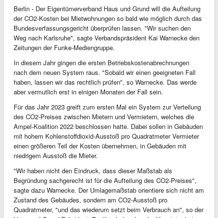
Berlin - Der Eigentümerverband Haus und Grund will die Aufteilung
der CO2-Kosten bei Mietwohnungen so bald wie möglich durch das
Bundesverfassungsgericht überprüfen lassen. "Wir suchen den
Weg nach Karlsruhe", sagte Verbandspräsident Kai Warnecke den
Zeitungen der Funke-Mediengruppe.
In diesem Jahr gingen die ersten Betriebskostenabrechnungen
nach dem neuen System raus. "Sobald wir einen geeigneten Fall
haben, lassen wir das rechtlich prüfen", so Warnecke. Das werde
aber vermutlich erst in einigen Monaten der Fall sein.
Für das Jahr 2023 greift zum ersten Mal ein System zur Verteilung
des CO2-Preises zwischen Mietern und Vermietern, welches die
Ampel-Koalition 2022 beschlossen hatte. Dabei sollen in Gebäuden
mit hohem Kohlenstoffdioxid-Ausstoß pro Quadratmeter Vermieter
einen größeren Teil der Kosten übernehmen, in Gebäuden mit
niedrigem Ausstoß die Mieter.
"Wir haben nicht den Eindruck, dass dieser Maßstab als
Begründung sachgerecht ist für die Aufteilung des CO2-Preises",
sagte dazu Warnecke. Der Umlagemaßstab orientiere sich nicht am
Zustand des Gebäudes, sondern am CO2-Ausstoß pro
Quadratmeter, "und das wiederum setzt beim Verbrauch an", so der