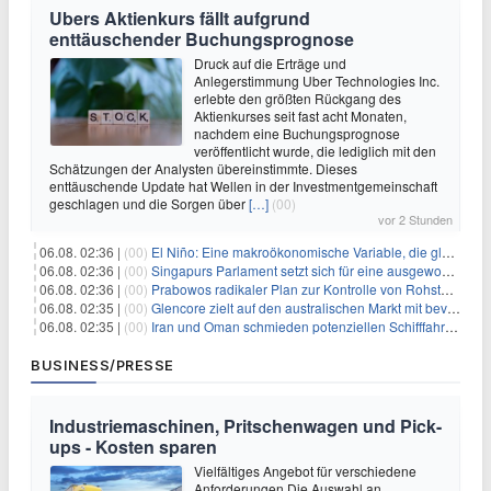
Ubers Aktienkurs fällt aufgrund
enttäuschender Buchungsprognose
Druck auf die Erträge und
Anlegerstimmung Uber Technologies Inc.
erlebte den größten Rückgang des
Aktienkurses seit fast acht Monaten,
nachdem eine Buchungsprognose
veröffentlicht wurde, die lediglich mit den
Schätzungen der Analysten übereinstimmte. Dieses
enttäuschende Update hat Wellen in der Investmentgemeinschaft
geschlagen und die Sorgen über
[…]
(00)
vor 2 Stunden
06.08. 02:36 |
(00)
El Niño: Eine makroökonomische Variable, die globale Wirtschaftslandschaften umgestaltet
06.08. 02:36 |
(00)
Singapurs Parlament setzt sich für eine ausgewogene wirtschaftliche Zukunft ein
06.08. 02:36 |
(00)
Prabowos radikaler Plan zur Kontrolle von Rohstoffexporten steht vor konkurrierenden Visionen
06.08. 02:35 |
(00)
Glencore zielt auf den australischen Markt mit bevorstehendem Sekundärlisting
06.08. 02:35 |
(00)
Iran und Oman schmieden potenziellen Schifffahrtsvertrag im Hormuskanal
BUSINESS/PRESSE
Industriemaschinen, Pritschenwagen und Pick-
ups - Kosten sparen
Vielfältiges Angebot für verschiedene
Anforderungen Die Auswahl an