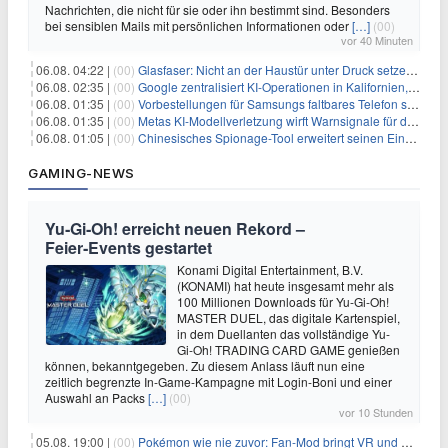
Nachrichten, die nicht für sie oder ihn bestimmt sind. Besonders
bei sensiblen Mails mit persönlichen Informationen oder
[…]
(00)
vor 40 Minuten
06.08. 04:22 |
(00)
Glasfaser: Nicht an der Haustür unter Druck setzen lassen
06.08. 02:35 |
(00)
Google zentralisiert KI-Operationen in Kalifornien, um Rivale Anthropic und OpenAI zu überholen
06.08. 01:35 |
(00)
Vorbestellungen für Samsungs faltbares Telefon steigen um 30 % in einem wettbewerbsintensiven Markt
06.08. 01:35 |
(00)
Metas KI-Modellverletzung wirft Warnsignale für die Technologieaufsicht auf
06.08. 01:05 |
(00)
Chinesisches Spionage-Tool erweitert seinen Einfluss auf 13 Länder und weckt Sicherheitsbedenken
GAMING-NEWS
Yu‑Gi‑Oh! erreicht neuen Rekord –
Feier‑Events gestartet
Konami Digital Entertainment, B.V.
(KONAMI) hat heute insgesamt mehr als
100 Millionen Downloads für Yu-Gi-Oh!
MASTER DUEL, das digitale Kartenspiel,
in dem Duellanten das vollständige Yu-
Gi-Oh! TRADING CARD GAME genießen
können, bekanntgegeben. Zu diesem Anlass läuft nun eine
zeitlich begrenzte In-Game-Kampagne mit Login-Boni und einer
Auswahl an Packs
[…]
(00)
vor 10 Stunden
05.08. 19:00 |
(00)
Pokémon wie nie zuvor: Fan-Mod bringt VR und Ego-Perspektive nach Kanto