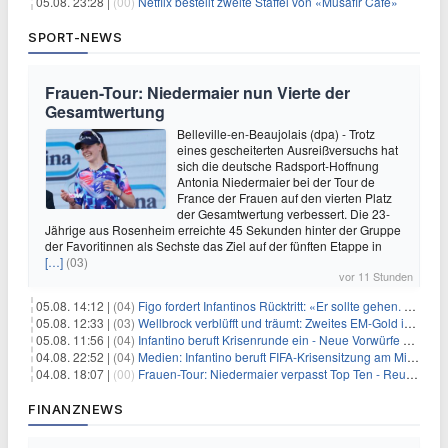
05.08. 23:28 |
(00)
Netflix bestellt zweite Staffel von «Musafir Cafe»
SPORT-NEWS
Frauen-Tour: Niedermaier nun Vierte der
Gesamtwertung
Belleville-en-Beaujolais (dpa) - Trotz
eines gescheiterten Ausreißversuchs hat
sich die deutsche Radsport-Hoffnung
Antonia Niedermaier bei der Tour de
France der Frauen auf den vierten Platz
der Gesamtwertung verbessert. Die 23-
Jährige aus Rosenheim erreichte 45 Sekunden hinter der Gruppe
der Favoritinnen als Sechste das Ziel auf der fünften Etappe in
[…]
(03)
vor 11 Stunden
05.08. 14:12 |
(04)
Figo fordert Infantinos Rücktritt: «Er sollte gehen. Jetzt»
05.08. 12:33 |
(03)
Wellbrock verblüfft und träumt: Zweites EM-Gold in Paris
05.08. 11:56 |
(04)
Infantino beruft Krisenrunde ein - Neue Vorwürfe gegen FIFA
04.08. 22:52 |
(04)
Medien: Infantino beruft FIFA-Krisensitzung am Mittwoch ein
04.08. 18:07 |
(00)
Frauen-Tour: Niedermaier verpasst Top Ten - Reusser siegt
FINANZNEWS