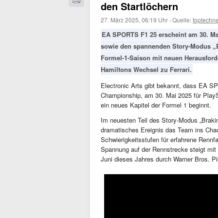
den Startlöchern
27. März 2025, 06:19 Uhr
·
Quelle:
toptechn
EA SPORTS F1 25 erscheint am 30. Mai
sowie den spannenden Story-Modus „Br
Formel-1-Saison mit neuen Herausford
Hamiltons Wechsel zu Ferrari.
Electronic Arts gibt bekannt, dass EA SP
Championship, am 30. Mai 2025 für PlayS
ein neues Kapitel der Formel 1 beginnt.
Im neuesten Teil des Story-Modus „Brakin
dramatisches Ereignis das Team ins Chaos
Schwierigkeitsstufen für erfahrene Rennfa
Spannung auf der Rennstrecke steigt mit
Juni dieses Jahres durch Warner Bros. Pi