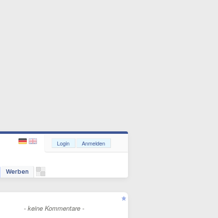
Login
Anmelden
Werben
- keine Kommentare -