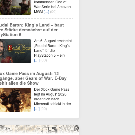
kommenden God of
War-Serie bei Amazon
MGM
[…]
(00)
udal Baron: King’s Land – baut
re Städte demnächst auf der
ayStation 5
Am 6. August erscheint
„Feudal Baron: King’s
Land“ für die
PlayStation 5 – ein
[…]
(00)
ox Game Pass im August: 12
gänge, aber Gears of War: E-Day
iehlt allen die Show
Der Xbox Game Pass
legt im August 2026
ordentlich nach.
Microsoft schickt in der
[…]
(00)