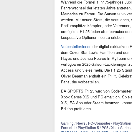
Während die Formel 1 ihr 75-jähriges Jub
Fahrerwechsel der letzten Jahre antreten
Mercedes zu Ferrari. Die Saison 2025 ve
werden. Mit neuen Stars, die versuchen,
Podiumsplätze kämpfen, oder Veteranen, 
ermöglicht F1 25 jeden atemberaubenden
kooperative Optionen neu zu erleben.
Vorbesteller:innen
der digital-exklusiven 
dem Cover-Star Lewis Hamilton und dem 
Hayes und Joshua Pearce in MyTeam und K
verfügbaren 2025-Saison-Lackierungen zu
Access und vieles mehr. Die F1 25 Standa
Oliver Bearman enthält ein F1 75 Celebrat
Fans, die vorbestellen.
EA SPORTS F1 25 wird von Codemasters e
Xbox Series X|S und PC erhältlich. Spiele
X|S, EA App oder Steam besitzen, können
Edition profitieren.
Gaming / News / PC-Computer / PlayStation /
Formel 1 / PlayStation 5 / PS5 / Xbox Series
[toptechnews.de]
27.03.2025
06:19 Uhr