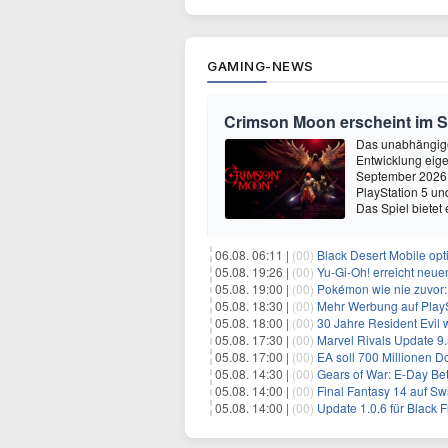
GAMING-NEWS
Crimson Moon erscheint im 
Das unabhängige
Entwicklung eige
September 2026 
PlayStation 5 un
Das Spiel bietet 
06.08. 06:11 |
(00)
Black Desert Mobile opt
05.08. 19:26 |
(00)
Yu‑Gi‑Oh! erreicht neue
05.08. 19:00 |
(00)
Pokémon wie nie zuvor:
05.08. 18:30 |
(00)
Mehr Werbung auf PlayS
05.08. 18:00 |
(00)
30 Jahre Resident Evil
05.08. 17:30 |
(00)
Marvel Rivals Update 9.
05.08. 17:00 |
(00)
EA soll 700 Millionen Do
05.08. 14:30 |
(00)
Gears of War: E-Day Beta:
05.08. 14:00 |
(00)
Final Fantasy 14 auf Sw
05.08. 14:00 |
(00)
Update 1.0.6 für Black Fla