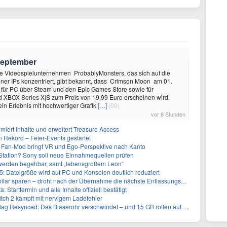
September
 Videospielunternehmen ProbablyMonsters, das sich auf die
ner IPs konzentriert, gibt bekannt, dass Crimson Moon am 01.
für PC über Steam und den Epic Games Store sowie für
d XBOX Series X|S zum Preis von 19,99 Euro erscheinen wird.
ein Erlebnis mit hochwertiger Grafik
[…]
(00)
vor 8 Stunden
imiert Inhalte und erweitert Treasure Access
n Rekord – Feier‑Events gestartet
 Fan-Mod bringt VR und Ego-Perspektive nach Kanto
tation? Sony soll neue Einnahmequellen prüfen
 werden begehbar, samt „lebensgroßem Leon“
5: Dateigröße wird auf PC und Konsolen deutlich reduziert
llar sparen – droht nach der Übernahme die nächste Entlassungswelle?
 Starttermin und alle Inhalte offiziell bestätigt
itch 2 kämpft mit nervigem Ladefehler
g Resynced: Das Blaserohr verschwindet – und 15 GB rollen auf die Xbox zu