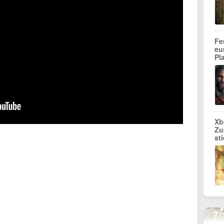
Fe
eu
Pl
Xb
Zu
st