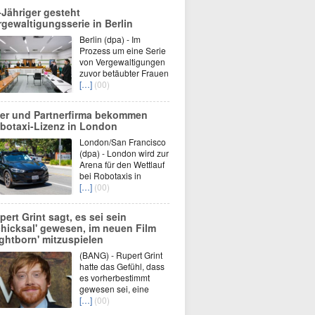
-Jähriger gesteht
rgewaltigungsserie in Berlin
Berlin (dpa) - Im
Prozess um eine Serie
von Vergewaltigungen
zuvor betäubter Frauen
[…]
(00)
er und Partnerfirma bekommen
botaxi-Lizenz in London
London/San Francisco
(dpa) - London wird zur
Arena für den Wettlauf
bei Robotaxis in
[…]
(00)
pert Grint sagt, es sei sein
chicksal' gewesen, im neuen Film
ightborn' mitzuspielen
(BANG) - Rupert Grint
hatte das Gefühl, dass
es vorherbestimmt
gewesen sei, eine
[…]
(00)