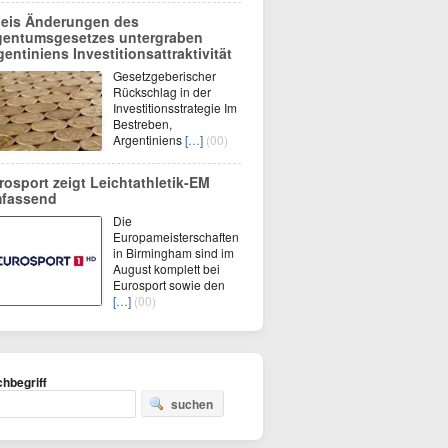
leis Änderungen des
gentumsgesetzes untergraben
gentiniens Investitionsattraktivität
Gesetzgeberischer
Rückschlag in der
Investitionsstrategie Im
Bestreben,
Argentiniens
[…]
(00)
rosport zeigt Leichtathletik-EM
fassend
Die
Europameisterschaften
in Birmingham sind im
August komplett bei
Eurosport sowie den
[…]
(00)
hbegriff
suchen