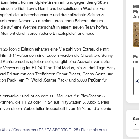
iläum feiert, können Spieler:innen mit und gegen den größten
Mi
, einschließlich Lewis Hamiltons beispiellosem Wechsel von
Ei
rspricht die unberechenbarste und dramatischste Saison zu
Ar
 sich einen Namen zu machen, etablierten Fahrern, die um
die auf eine Weltmeisterschaft in einem neuen Team hoffen,
 Moment durch verschiedene Einzelspieler- und neue
F1 25 Iconic Edition erhalten eine Vielzahl von Extras, die mit
Film „F1“ verbunden sind, zudem werden die Charaktere Sonny
Eu
arrieremodus spielbar sein; es gibt eine Auswahl von sofort
um
r Verwendung im F1 24 Time Trial-Modus, bis zu drei Tage Early
rd Edition mit den Titelfahrern Oscar Piastri, Carlos Sainz und
ion Pack, ein F1 World „Starter Pack“ und 5.000 PitCoin für
ntwickelt und ist ab dem 30. Mai 2025 für PlayStation 5,
r:innen, die F1 23 oder F1 24 auf PlayStation 5, Xbox Series
 von einem Vorbesteller-Treuerabatt† von 15 % auf die Iconic
Suc
 Xbox / Codemasters / EA / EA SPORTS F1 25 / Electronic Arts /