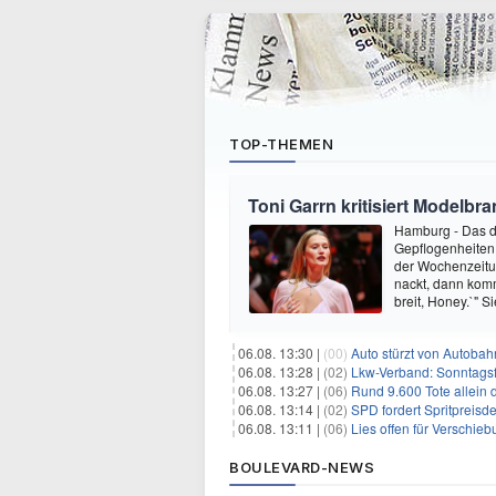
TOP-THEMEN
Toni Garrn kritisiert Modelbr
Hamburg - Das de
Gepflogenheiten 
der Wochenzeitun
nackt, dann kom
breit, Honey.`" S
06.08. 13:30 |
(00)
Auto stürzt von Autobahn
06.08. 13:28 |
(02)
Lkw-Verband: Sonntagsf
06.08. 13:27 |
(06)
Rund 9.600 Tote allein
06.08. 13:14 |
(02)
SPD fordert Spritpreisde
06.08. 13:11 |
(06)
Lies offen für Verschie
BOULEVARD-NEWS