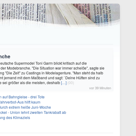
anche
utsche Supermodel Toni Garrn blickt kritisch auf die
der Modebranche. "Die Situation war immer scheiße", sagte sie
g "Die Zeit" zu Castings in Modelagenture. "Man steht da halb
mt jemand mit dem Maßband und sagt: `Deine Hüften sind zu
ie sei größer als die meisten, deshalb
[…]
(00)
vor 39 Minuten
 auf Bahngleise - drei Tote
ahrverbot-Aus hilft kaum
 durch extrem heiße Juni-Woche
ckel - Union lehnt zweiten Tankrabatt ab
bung des Klimaziels