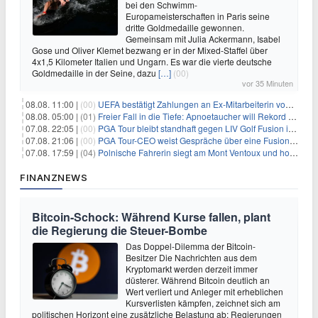
bei den Schwimm-
Europameisterschaften in Paris seine
dritte Goldmedaille gewonnen.
Gemeinsam mit Julia Ackermann, Isabel
Gose und Oliver Klemet bezwang er in der Mixed-Staffel über
4x1,5 Kilometer Italien und Ungarn. Es war die vierte deutsche
Goldmedaille in der Seine, dazu
[…]
(00)
vor 35 Minuten
08.08. 11:00 |
(00)
UEFA bestätigt Zahlungen an Ex-Mitarbeiterin von Infantino
08.08. 05:00 |
(01)
Freier Fall in die Tiefe: Apnoetaucher will Rekord brechen
07.08. 22:05 |
(00)
PGA Tour bleibt standhaft gegen LIV Golf Fusion in einem sich wandelnden Sportumfeld
07.08. 21:06 |
(00)
PGA Tour-CEO weist Gespräche über eine Fusion mit LIV Golf zurück und bekräftigt die Wettbewerbslandschaft
07.08. 17:59 |
(04)
Polnische Fahrerin siegt am Mont Ventoux und holt Tour-Gelb
FINANZNEWS
Bitcoin-Schock: Während Kurse fallen, plant
die Regierung die Steuer-Bombe
Das Doppel-Dilemma der Bitcoin-
Besitzer Die Nachrichten aus dem
Kryptomarkt werden derzeit immer
düsterer. Während Bitcoin deutlich an
Wert verliert und Anleger mit erheblichen
Kursverlisten kämpfen, zeichnet sich am
politischen Horizont eine zusätzliche Belastung ab: Regierungen