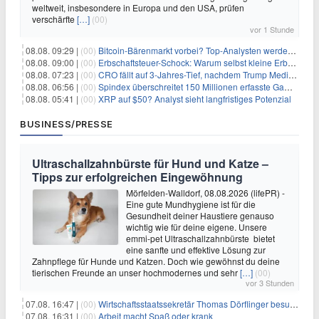
weltweit, insbesondere in Europa und den USA, prüfen
verschärfte
[…]
(00)
vor 1 Stunde
08.08. 09:29 |
(00)
Bitcoin-Bärenmarkt vorbei? Top-Analysten werden optimistisch, aber die Geschichte sagt etwas anderes
08.08. 09:00 |
(00)
Erbschaftsteuer-Schock: Warum selbst kleine Erbschaften den Fiskus Millionen kosten
08.08. 07:23 |
(00)
CRO fällt auf 3-Jahres-Tief, nachdem Trump Media zwei große Crypto.com-Deals storniert
08.08. 06:56 |
(00)
Spindex überschreitet 150 Millionen erfasste Gaming-Ereignisse in Echtzeit-Datenpipeline
08.08. 05:41 |
(00)
XRP auf $50? Analyst sieht langfristiges Potenzial
BUSINESS/PRESSE
Ultraschallzahnbürste für Hund und Katze –
Tipps zur erfolgreichen Eingewöhnung
Mörfelden-Walldorf, 08.08.2026 (lifePR) -
Eine gute Mundhygiene ist für die
Gesundheit deiner Haustiere genauso
wichtig wie für deine eigene. Unsere
emmi-pet Ultraschallzahnbürste bietet
eine sanfte und effektive Lösung zur
Zahnpflege für Hunde und Katzen. Doch wie gewöhnst du deine
tierischen Freunde an unser hochmodernes und sehr
[…]
(00)
vor 3 Stunden
07.08. 16:47 |
(00)
Wirtschaftsstaatssekretär Thomas Dörflinger besucht Handwerksbetrieb im Kammerbezirk Freiburg
07.08. 16:31 |
(00)
Arbeit macht Spaß oder krank