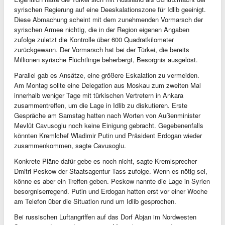
syrischen Regierung auf eine Deeskalationszone für Idlib geeinigt.
Diese Abmachung scheint mit dem zunehmenden Vormarsch der
syrischen Armee nichtig, die in der Region eigenen Angaben
zufolge zuletzt die Kontrolle über 600 Quadratkilometer
zurückgewann. Der Vormarsch hat bei der Türkei, die bereits
Millionen syrische Flüchtlinge beherbergt, Besorgnis ausgelöst.
Parallel gab es Ansätze, eine größere Eskalation zu vermeiden.
Am Montag sollte eine Delegation aus Moskau zum zweiten Mal
innerhalb weniger Tage mit türkischen Vertretern in Ankara
zusammentreffen, um die Lage in Idlib zu diskutieren. Erste
Gespräche am Samstag hatten nach Worten von Außenminister
Mevlüt Cavusoglu noch keine Einigung gebracht. Gegebenenfalls
könnten Kremlchef Wladimir Putin und Präsident Erdogan wieder
zusammenkommen, sagte Cavusoglu.
Konkrete Pläne dafür gebe es noch nicht, sagte Kremlsprecher
Dmitri Peskow der Staatsagentur Tass zufolge. Wenn es nötig sei,
könne es aber ein Treffen geben. Peskow nannte die Lage in Syrien
besorgniserregend. Putin und Erdogan hatten erst vor einer Woche
am Telefon über die Situation rund um Idlib gesprochen.
Bei russischen Luftangriffen auf das Dorf Abjan im Nordwesten