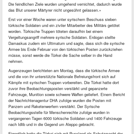
Die feindlichen Ziele wurden umgehend vernichtet, dadurch wurde
das Blut unserer Märtyrer nicht ungesühnt gelassen.»
Erst vor einer Woche waren unter syrischem Beschuss sieben
türkische Soldaten und ein ziviler Mitarbeiter des Militärs getötet
worden. Türkische Truppen töteten daraufhin bei einem
Vergeltungsangriff mehrere syrische Soldaten. Erdogan stellte
Damaskus zudem ein Ultimatum und sagte, dass sich die syrische
Armee bis Ende Februar von den türkischen Posten zurückziehen
müsse, sonst werde die Türkei die Sache selber in die Hand
nehmen.
Augenzeugen berichteten am Montag, dass die türkische Armee
und die von ihr unterstützte Nationale Befreiungsfront sich auf
Kämpfe mit syrischen Truppen vorbereiten. Die Türkei hatte dort
zuvor ihre Beobachtungsposten verstärkt und gepanzerte
Fahrzeuge, Munition sowie schwere Waffen geliefert. Einem Bericht
der Nachrichtenagentur DHA zufolge wurden die Posten mit
Panzern und Raketenwerfern verstärkt. Der Syrische
Beobachtungsstelle für Menschenrechte zufolge wurden in
vergangenen Tagen 6000 türkische Soldaten und 1400 Fahrzeuge
nach Idlib und in die Gegend um Aleppo gebracht.
Eigentlich hatte die Türkei sich mit Russland als Schutzmacht der