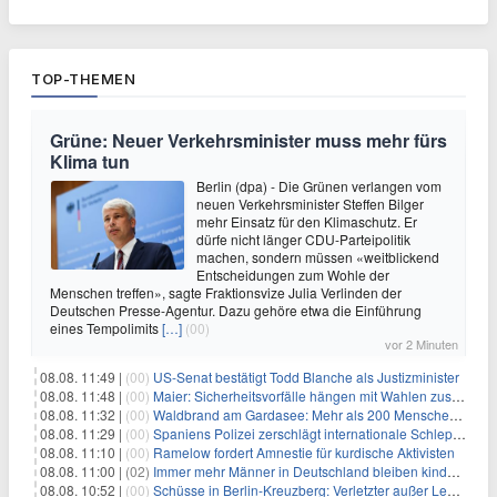
TOP-THEMEN
Grüne: Neuer Verkehrsminister muss mehr fürs
Klima tun
Berlin (dpa) - Die Grünen verlangen vom
neuen Verkehrsminister Steffen Bilger
mehr Einsatz für den Klimaschutz. Er
dürfe nicht länger CDU-Parteipolitik
machen, sondern müssen «weitblickend
Entscheidungen zum Wohle der
Menschen treffen», sagte Fraktionsvize Julia Verlinden der
Deutschen Presse-Agentur. Dazu gehöre etwa die Einführung
eines Tempolimits
[…]
(00)
vor 2 Minuten
08.08. 11:49 |
(00)
US-Senat bestätigt Todd Blanche als Justizminister
08.08. 11:48 |
(00)
Maier: Sicherheitsvorfälle hängen mit Wahlen zusammen
08.08. 11:32 |
(00)
Waldbrand am Gardasee: Mehr als 200 Menschen evakuiert
08.08. 11:29 |
(00)
Spaniens Polizei zerschlägt internationale Schlepperbande
08.08. 11:10 |
(00)
Ramelow fordert Amnestie für kurdische Aktivisten
08.08. 11:00 |
(02)
Immer mehr Männer in Deutschland bleiben kinderlos
08.08. 10:52 |
(00)
Schüsse in Berlin-Kreuzberg: Verletzter außer Lebensgefahr