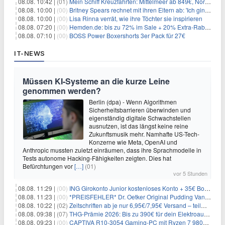
08.08. 10:42 |
(01)
Mein Schiff Kreuzfahrten: Mittelmeer ab 849€, Norwegen ab 999€ p.P.
08.08. 10:00 |
(00)
Britney Spears rechnet mit ihren Eltern ab: 'Ich ging zwei Monate lang auf die Knie und weinte'
08.08. 10:00 |
(00)
Lisa Rinna verrät, wie ihre Töchter sie inspirieren
08.08. 07:20 |
(00)
Hemden.de: bis zu 72% im Sale + 20% Extra-Rabatt dank Gutschein
08.08. 07:10 |
(00)
BOSS Power Boxershorts 3er Pack für 27€
IT-NEWS
Müssen KI-Systeme an die kurze Leine
genommen werden?
Berlin (dpa) - Wenn Algorithmen
Sicherheitsbarrieren überwinden und
eigenständig digitale Schwachstellen
ausnutzen, ist das längst keine reine
Zukunftsmusik mehr. Namhafte US-Tech-
Konzerne wie Meta, OpenAI und
Anthropic mussten zuletzt einräumen, dass ihre Sprachmodelle in
Tests autonome Hacking-Fähigkeiten zeigten. Dies hat
Befürchtungen vor
[…]
(01)
vor 5 Stunden
08.08. 11:29 |
(00)
ING Girokonto Junior kostenloses Konto + 35€ Bonus
08.08. 11:23 |
(00)
*PREISFEHLER* Dr. Oetker Original Pudding Vanille 22er-Pack für 2,97€
08.08. 10:22 |
(02)
Zeitschriften ab je nur 6,95€/7,95€ Versand – teilweise selbstkündigend!
08.08. 09:38 |
(07)
THG-Prämie 2026: Bis zu 390€ für dein Elektroauto mit geld-fuer-eAuto.de
08.08. 09:23 |
(00)
CAPTIVA R10-3054 Gaming-PC mit Ryzen 7 9800X3D und RTX 5080 für 2.599€