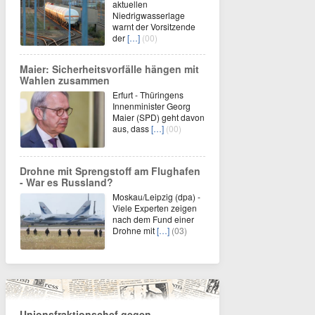
aktuellen
Niedrigwasserlage
warnt der Vorsitzende
der
[…]
(00)
Maier: Sicherheitsvorfälle hängen mit
Wahlen zusammen
Erfurt - Thüringens
Innenminister Georg
Maier (SPD) geht davon
aus, dass
[…]
(00)
Drohne mit Sprengstoff am Flughafen
- War es Russland?
Moskau/Leipzig (dpa) -
Viele Experten zeigen
nach dem Fund einer
Drohne mit
[…]
(03)
Unionsfraktionschef gegen