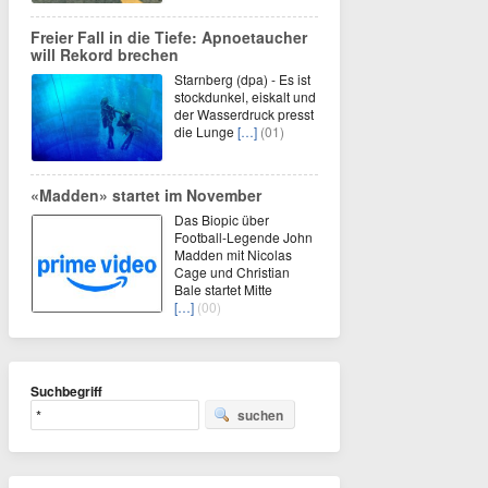
Freier Fall in die Tiefe: Apnoetaucher
will Rekord brechen
Starnberg (dpa) - Es ist
stockdunkel, eiskalt und
der Wasserdruck presst
die Lunge
[…]
(01)
«Madden» startet im November
Das Biopic über
Football-Legende John
Madden mit Nicolas
Cage und Christian
Bale startet Mitte
[…]
(00)
Suchbegriff
suchen