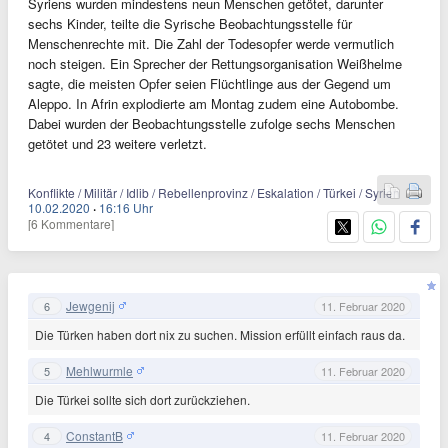
Syriens wurden mindestens neun Menschen getötet, darunter
sechs Kinder, teilte die Syrische Beobachtungsstelle für
Menschenrechte mit. Die Zahl der Todesopfer werde vermutlich
noch steigen. Ein Sprecher der Rettungsorganisation Weißhelme
sagte, die meisten Opfer seien Flüchtlinge aus der Gegend um
Aleppo. In Afrin explodierte am Montag zudem eine Autobombe.
Dabei wurden der Beobachtungsstelle zufolge sechs Menschen
getötet und 23 weitere verletzt.
Konflikte / Militär / Idlib / Rebellenprovinz / Eskalation / Türkei / Syrien
10.02.2020
·
16:16 Uhr
[6 Kommentare]
Jewgenij
6
11. Februar 2020
Die Türken haben dort nix zu suchen. Mission erfüllt einfach raus da.
Mehlwurmle
5
11. Februar 2020
Die Türkei sollte sich dort zurückziehen.
ConstantB
4
11. Februar 2020