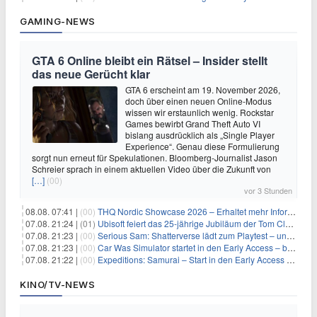
GAMING-NEWS
GTA 6 Online bleibt ein Rätsel – Insider stellt
das neue Gerücht klar
GTA 6 erscheint am 19. November 2026,
doch über einen neuen Online-Modus
wissen wir erstaunlich wenig. Rockstar
Games bewirbt Grand Theft Auto VI
bislang ausdrücklich als „Single Player
Experience“. Genau diese Formulierung
sorgt nun erneut für Spekulationen. Bloomberg-Journalist Jason
Schreier sprach in einem aktuellen Video über die Zukunft von
[…]
(00)
vor 3 Stunden
08.08. 07:41 |
(00)
THQ Nordic Showcase 2026 – Erhaltet mehr Informationen
07.08. 21:24 |
(01)
Ubisoft feiert das 25-jährige Jubiläum der Tom Clancy’s Ghost Recon-Reihe
07.08. 21:23 |
(00)
Serious Sam: Shatterverse lädt zum Playtest – und erscheint schon bald!
07.08. 21:23 |
(00)
Car Was Simulator startet in den Early Access – bald gehts los!
07.08. 21:22 |
(00)
Expeditions: Samurai – Start in den Early Access ab heute im feudalen Japan
KINO/TV-NEWS