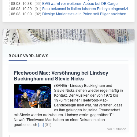
08.08. 10:38 |
(00)
EVG warnt vor weiterem Abbau bei DB Cargo
08.08. 10:29 |
(01)
Frau bekommt in Italien falschen Embryo eingesetzt
08.08. 10:09 |
(02)
Riesige Marienstatue in Polen soll Pilger anziehen
BOULEVARD-NEWS
Fleetwood Mac: Versöhnung bei Lindsey
Buckingham und Stevie Nicks
(BANG) - Lindsey Buckingham und
Stevie Nicks stehen wieder regelmäßig in
Kontakt. Der Musiker, der von 1972 bis
1976 mit seiner Fleetwood-Mac-
Bandkollegin liiert war, hat verraten, dass
es ihm gelungen ist, seine Freundschaft
mit Stevie wieder aufzubauen. Lindsey verriet gegenüber 'E!
News': "Fleetwood Mac haben an einer Dokumentation
gearbeitet. Ich
[…]
(01)
vor 1 Stunde