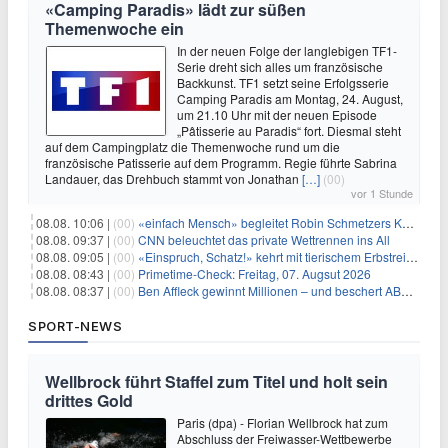
«Camping Paradis» lädt zur süßen
Themenwoche ein
In der neuen Folge der langlebigen TF1-
Serie dreht sich alles um französische
Backkunst. TF1 setzt seine Erfolgsserie
Camping Paradis am Montag, 24. August,
um 21.10 Uhr mit der neuen Episode
„Pâtisserie au Paradis“ fort. Diesmal steht
auf dem Campingplatz die Themenwoche rund um die
französische Patisserie auf dem Programm. Regie führte Sabrina
Landauer, das Drehbuch stammt von Jonathan
[…]
(00)
vor 1 Stunde
08.08. 10:06 |
(00)
«einfach Mensch» begleitet Robin Schmetzers Kampf gegen eine seltene Krankheit
08.08. 09:37 |
(00)
CNN beleuchtet das private Wettrennen ins All
08.08. 09:05 |
(00)
«Einspruch, Schatz!» kehrt mit tierischem Erbstreit zurück
08.08. 08:43 |
(00)
Primetime-Check: Freitag, 07. Augsut 2026
08.08. 08:37 |
(00)
Ben Affleck gewinnt Millionen – und beschert ABC Top-Quoten
SPORT-NEWS
Wellbrock führt Staffel zum Titel und holt sein
drittes Gold
Paris (dpa) - Florian Wellbrock hat zum
Abschluss der Freiwasser-Wettbewerbe