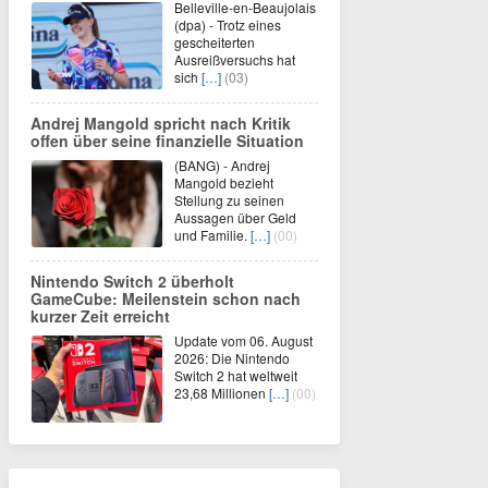
Belleville-en-Beaujolais
(dpa) - Trotz eines
gescheiterten
Ausreißversuchs hat
sich
[…]
(03)
Andrej Mangold spricht nach Kritik
offen über seine finanzielle Situation
(BANG) - Andrej
Mangold bezieht
Stellung zu seinen
Aussagen über Geld
und Familie.
[…]
(00)
Nintendo Switch 2 überholt
GameCube: Meilenstein schon nach
kurzer Zeit erreicht
Update vom 06. August
2026: Die Nintendo
Switch 2 hat weltweit
23,68 Millionen
[…]
(00)