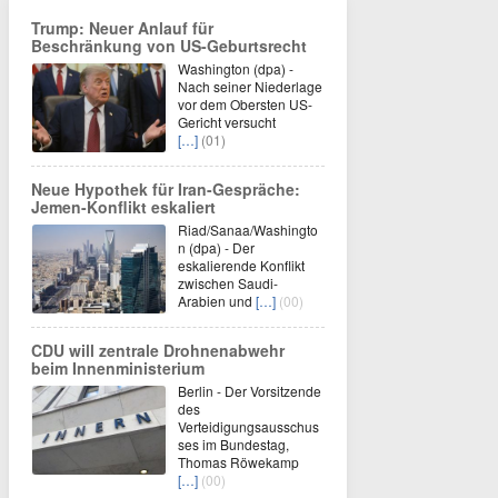
Trump: Neuer Anlauf für
Beschränkung von US-Geburtsrecht
Washington (dpa) -
Nach seiner Niederlage
vor dem Obersten US-
Gericht versucht
[…]
(01)
Neue Hypothek für Iran-Gespräche:
Jemen-Konflikt eskaliert
Riad/Sanaa/Washingto
n (dpa) - Der
eskalierende Konflikt
zwischen Saudi-
Arabien und
[…]
(00)
CDU will zentrale Drohnenabwehr
beim Innenministerium
Berlin - Der Vorsitzende
des
Verteidigungsausschus
ses im Bundestag,
Thomas Röwekamp
[…]
(00)