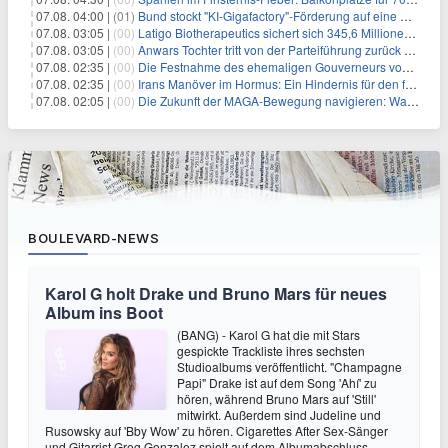
07.08. 04:00 |
(01)
Bund stockt "KI-Gigafactory"-Förderung auf eine Milliarde Euro auf
07.08. 03:05 |
(00)
Latigo Biotherapeutics sichert sich 345,6 Millionen Dollar in einer erhöhten IPO und ebnet den Weg für nicht-opioide Schmerztherapie
07.08. 03:05 |
(00)
Anwars Tochter tritt von der Parteiführung zurück und hebt politische Turbulenzen hervor
07.08. 02:35 |
(00)
Die Festnahme des ehemaligen Gouverneurs von Mexiko hebt die anhaltenden Herausforderungen in der Governance und im Geschäftsumfeld hervor
07.08. 02:35 |
(00)
Irans Manöver im Hormus: Ein Hindernis für den freien Handel und das Investorenvertrauen
07.08. 02:05 |
(00)
Die Zukunft der MAGA-Bewegung navigieren: Was steht für Investoren auf dem Spiel?
BOULEVARD-NEWS
Karol G holt Drake und Bruno Mars für neues
Album ins Boot
(BANG) - Karol G hat die mit Stars
gespickte Trackliste ihres sechsten
Studioalbums veröffentlicht. "Champagne
Papi" Drake ist auf dem Song 'Ahí' zu
hören, während Bruno Mars auf 'Still'
mitwirkt. Außerdem sind Judeline und
Rusowsky auf 'Bby Wow' zu hören. Cigarettes After Sex-Sänger
und Gitarrist Greg Gonzalez spielt auf dem Albumabschluss