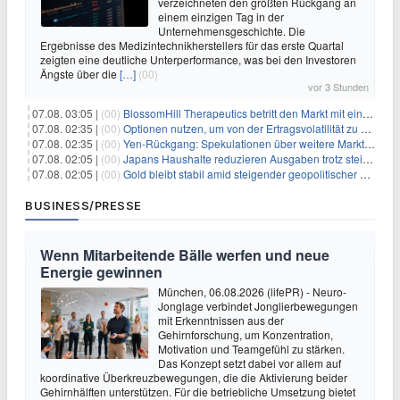
verzeichneten den größten Rückgang an
einem einzigen Tag in der
Unternehmensgeschichte. Die
Ergebnisse des Medizintechnikherstellers für das erste Quartal
zeigten eine deutliche Unterperformance, was bei den Investoren
Ängste über die
[…]
(00)
vor 3 Stunden
07.08. 03:05 |
(00)
BlossomHill Therapeutics betritt den Markt mit einem IPO-Boost von 150 Millionen Dollar
07.08. 02:35 |
(00)
Optionen nutzen, um von der Ertragsvolatilität zu profitieren
07.08. 02:35 |
(00)
Yen-Rückgang: Spekulationen über weitere Marktinterventionen nehmen zu
07.08. 02:05 |
(00)
Japans Haushalte reduzieren Ausgaben trotz steigender Löhne: Ein Warnsignal für das Wachstum
07.08. 02:05 |
(00)
Gold bleibt stabil amid steigender geopolitischer Spannungen im Persischen Golf
BUSINESS/PRESSE
Wenn Mitarbeitende Bälle werfen und neue
Energie gewinnen
München, 06.08.2026 (lifePR) - Neuro-
Jonglage verbindet Jonglierbewegungen
mit Erkenntnissen aus der
Gehirnforschung, um Konzentration,
Motivation und Teamgefühl zu stärken.
Das Konzept setzt dabei vor allem auf
koordinative Überkreuzbewegungen, die die Aktivierung beider
Gehirnhälften unterstützen. Für die betriebliche Umsetzung bietet