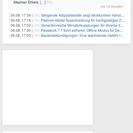
Stephan Ehlers,
[…]
(00)
vor 13 Stunden
06.08. 17:34 |
(00)
Steigende Adipositasrate zeigt strukturellen Handlungsbedarf bei der Ernährung schulpflichtiger Kinder
06.08. 17:18 |
(00)
Pasinex startet Ausschreibung für hochgradiges Zinksulfidkonzentrat mit Germanium- und Silbergehalten und stellt ein Betriebsupdate bereit
06.08. 17:03 |
(00)
Variantenreiche Miniaturkupplungen für diverse Einsatzbereiche
06.08. 17:00 |
(00)
Passwork 7.7 führt sicheren Offline-Modus für Desktop- und Mobile-Apps ein
06.08. 17:00 |
(00)
Bauteilabkündigungen: Eine wachsende Gefahr für industrielle Elektroniksysteme