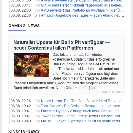
07.08. 00:47 |
(00)
GPT-4 baut Persönlichkeitsfragebögen aus beliebigen Texten und sagt Antworten voraus
06.08. 22:36 |
(00)
AMD erweitert das Portfolio an KI-Chips mit der Übernahme von Taalas
06.08. 22:30 |
(04)
Amazon-Angebote des Tages – jeden Abend neue Deals zum Stöbern
GAMING-NEWS
Naturalist Update für Ball x Pit verfügbar —
neuer Content auf allen Plattformen
Das letzte und natürlich wieder
kostenlose Update für das erfolgreiche
Ball-Bouncing-Roguelite BALL x PIT ist
da! The Naturalist Update ist ab sofort auf
allen Plattformen verfügbar und fügt dem
Spiel noch mehr Charaktere, Bälle und
Passive Fähigkeiten hinzu, wodurch sich die Möglichkeiten eines
Runs erheblich erweitern. Neue Charaktere
[…]
(00)
vor 7 Stunden
06.08. 22:26 |
(00)
Neuer Horror‑Titel The Skin Stapler feiert Release
06.08. 19:42 |
(00)
Tom Clancy’s The Division Resurgence – ab sofort für euch verfügbar
06.08. 19:41 |
(00)
Farmer’s Dynasty 2 bringt euch neue Fahrzeuge
06.08. 19:41 |
(00)
Tower Tactics 2 angekündigt: Tower Defense und Deckbuilding Kombo kehrt zurück
06.08. 19:40 |
(00)
MARVEL Tōkon: Fighting Souls ist ab heute verfügbar
KINO/TV-NEWS