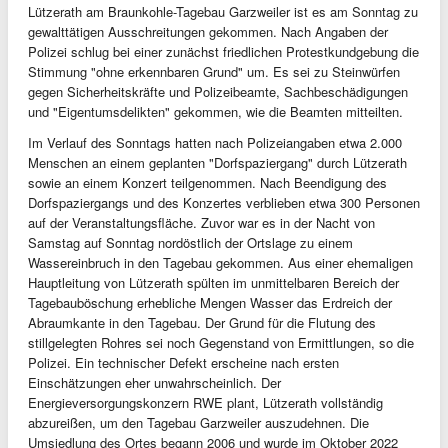
Lützerath am Braunkohle-Tagebau Garzweiler ist es am Sonntag zu
gewalttätigen Ausschreitungen gekommen. Nach Angaben der
Polizei schlug bei einer zunächst friedlichen Protestkundgebung die
Stimmung "ohne erkennbaren Grund" um. Es sei zu Steinwürfen
gegen Sicherheitskräfte und Polizeibeamte, Sachbeschädigungen
und "Eigentumsdelikten" gekommen, wie die Beamten mitteilten.
Im Verlauf des Sonntags hatten nach Polizeiangaben etwa 2.000
Menschen an einem geplanten "Dorfspaziergang" durch Lützerath
sowie an einem Konzert teilgenommen. Nach Beendigung des
Dorfspaziergangs und des Konzertes verblieben etwa 300 Personen
auf der Veranstaltungsfläche. Zuvor war es in der Nacht von
Samstag auf Sonntag nordöstlich der Ortslage zu einem
Wassereinbruch in den Tagebau gekommen. Aus einer ehemaligen
Hauptleitung von Lützerath spülten im unmittelbaren Bereich der
Tagebauböschung erhebliche Mengen Wasser das Erdreich der
Abraumkante in den Tagebau. Der Grund für die Flutung des
stillgelegten Rohres sei noch Gegenstand von Ermittlungen, so die
Polizei. Ein technischer Defekt erscheine nach ersten
Einschätzungen eher unwahrscheinlich. Der
Energieversorgungskonzern RWE plant, Lützerath vollständig
abzureißen, um den Tagebau Garzweiler auszudehnen. Die
Umsiedlung des Ortes begann 2006 und wurde im Oktober 2022