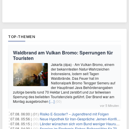
TOP-THEMEN
Waldbrand am Vulkan Bromo: Sperrungen für
Touristen
Jakarta (dpa) - Am Vulkan Bromo, einem
der bekanntesten Natur-Wahrzeichen
Indonesiens, lodern seit Tagen
Waldbrände. Das Feuer hat im
Nationalpark Bromo Tengger Semeru auf
der Hauptinsel Java Behördenangaben
zufolge bereits rund 70 Hektar Land zerstört und zur teilweisen
Sperrung des beliebten Touristenziels geführt. Der Brand war am
Montag ausgebrochen
[…]
(00)
vor 5 Minuten
07.08. 06:00 |
(01)
Risiko E-Scooter? – Jugendtrend mit Folgen
07.08. 05:56 |
(00)
Neue Hypothek für Iran-Gespräche: Jemen-Konflikt eskaliert
07.08. 05:15 |
(00)
Länder wünschen sich vom Bund weniger Hauruck-Gesetzgebung
07.08. 04:30 |
(00)
Spanien im Finsternis-Fieber: Balkonplätze für 700 Euro