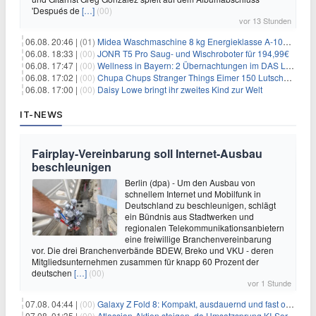
'Después de
[…]
(00)
vor 13 Stunden
06.08. 20:46 |
(01)
Midea Waschmaschine 8 kg Energieklasse A-10% 1400 U/Min für 289,97€
06.08. 18:33 |
(00)
JONR T5 Pro Saug- und Wischroboter für 194,99€
06.08. 17:47 |
(00)
Wellness in Bayern: 2 Übernachtungen im DAS LUDWIG Sports Resort inkl. HP + Wellness ab 174€ p.P.
06.08. 17:02 |
(00)
Chupa Chups Stranger Things Eimer 150 Lutscher für 21,95€
06.08. 17:00 |
(00)
Daisy Lowe bringt ihr zweites Kind zur Welt
IT-NEWS
Fairplay-Vereinbarung soll Internet-Ausbau
beschleunigen
Berlin (dpa) - Um den Ausbau von
schnellem Internet und Mobilfunk in
Deutschland zu beschleunigen, schlägt
ein Bündnis aus Stadtwerken und
regionalen Telekommunikationsanbietern
eine freiwillige Branchenvereinbarung
vor. Die drei Branchenverbände BDEW, Breko und VKU - deren
Mitgliedsunternehmen zusammen für knapp 60 Prozent der
deutschen
[…]
(00)
vor 1 Stunde
07.08. 04:44 |
(00)
Galaxy Z Fold 8: Kompakt, ausdauernd und fast ohne Falte
07.08. 01:35 |
(00)
Atlassian-Aktien steigen, da Umsatzsprung KI-Sorgen dämpft