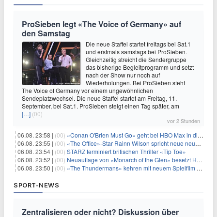
ProSieben legt «The Voice of Germany» auf
den Samstag
Die neue Staffel startet freitags bei Sat.1
und erstmals samstags bei ProSieben.
Gleichzeitig streicht die Sendergruppe
das bisherige Begleitprogramm und setzt
nach der Show nur noch auf
Wiederholungen. Bei ProSieben steht
The Voice of Germany vor einem ungewöhnlichen
Sendeplatzwechsel. Die neue Staffel startet am Freitag, 11.
September, bei Sat.1. ProSieben steigt einen Tag später, am
[…]
(00)
vor 2 Stunden
06.08. 23:58 |
(00)
«Conan O'Brien Must Go» geht bei HBO Max in die dritte Runde
06.08. 23:55 |
(00)
«The Office»-Star Rainn Wilson spricht neue neuseeländische Serie «Settling»
06.08. 23:54 |
(00)
STARZ terminiert britischen Thriller «Tip Toe»
06.08. 23:52 |
(00)
Neuauflage von «Monarch of the Glen» besetzt Hauptrollen
06.08. 23:50 |
(00)
«The Thundermans» kehren mit neuem Spielfilm zurück
SPORT-NEWS
Zentralisieren oder nicht? Diskussion über