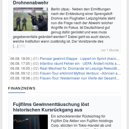
Drohnenabwehr
Berlin (dpa) - Neben den Ermittlungen
nach der Entdeckung einer Sprengstoff-
Drohne am Flughafen Leipzig/Halle steht
nun die Frage nach der Abwehr solcher
Angriffe im Fokus. Ist Deutschland gut
genug dafür gerüstet und was muss
gegebenenfalls geändert werden? Dabei geht es auch darum,
welche Institution wann zuständig ist. Der Vorsitzende des
[…]
(00)
vor 1 Stunde
06.08. 18:00 |
(01)
Pienaar gewinnt Etappe - Lippert im Sprint chancenlos
06.08. 17:05 |
(03)
Infantino räumt Fehler ein - UEFA: Ändert nichts an Boykott
06.08. 16:05 |
(02)
Real-Wechsel fix: Diomande ist Leipzigs Rekordtransfer
06.08. 09:12 |
(03)
Frauen-Tour erklimmt Mythos Ventoux: «Können alles schaffen»
05.08. 18:08 |
(03)
Frauen-Tour: Niedermaier nun Vierte der Gesamtwertung
FINANZNEWS
Fujifilms Gewinnenttäuschung löst
historischen Kursrückgang aus
Ein schockierender Rückschlag für
Fujifilm Die Aktien von Fujifilm Holdings
Corp. stürzten im Tokio-Handel ab und