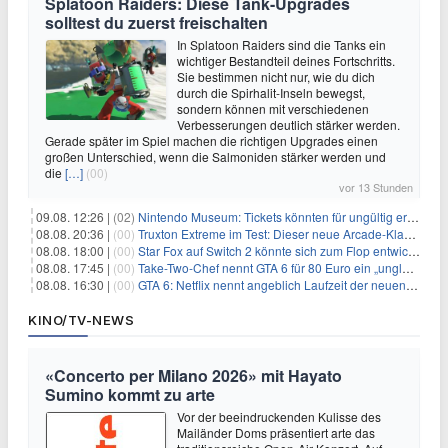
Splatoon Raiders: Diese Tank-Upgrades
solltest du zuerst freischalten
In Splatoon Raiders sind die Tanks ein
wichtiger Bestandteil deines Fortschritts.
Sie bestimmen nicht nur, wie du dich
durch die Spirhalit-Inseln bewegst,
sondern können mit verschiedenen
Verbesserungen deutlich stärker werden.
Gerade später im Spiel machen die richtigen Upgrades einen
großen Unterschied, wenn die Salmoniden stärker werden und
die
[…]
(00)
vor 13 Stunden
09.08. 12:26 |
(02)
Nintendo Museum: Tickets könnten für ungültig erklärt werden!
08.08. 20:36 |
(00)
Truxton Extreme im Test: Dieser neue Arcade-Klassiker verzeiht dir gar nichts
08.08. 18:00 |
(00)
Star Fox auf Switch 2 könnte sich zum Flop entwickeln
08.08. 17:45 |
(00)
Take-Two-Chef nennt GTA 6 für 80 Euro ein „unglaubliches Schnäppchen“
08.08. 16:30 |
(00)
GTA 6: Netflix nennt angeblich Laufzeit der neuen Gameplay-Präsentation
KINO/TV-NEWS
«Concerto per Milano 2026» mit Hayato
Sumino kommt zu arte
Vor der beeindruckenden Kulisse des
Mailänder Doms präsentiert arte das