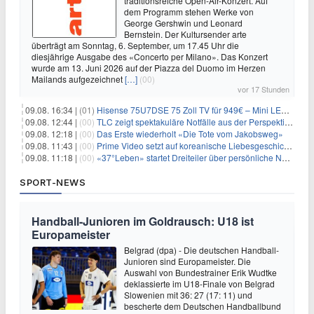
traditionsreiche Open-Air-Konzert. Auf
dem Programm stehen Werke von
George Gershwin und Leonard
Bernstein. Der Kultursender arte
überträgt am Sonntag, 6. September, um 17.45 Uhr die
diesjährige Ausgabe des «Concerto per Milano». Das Konzert
wurde am 13. Juni 2026 auf der Piazza del Duomo im Herzen
Mailands aufgezeichnet
[…]
(00)
vor 17 Stunden
09.08. 16:34 |
(01)
Hisense 75U7DSE 75 Zoll TV für 949€ – Mini LED, 144Hz, 2026
09.08. 12:44 |
(00)
TLC zeigt spektakuläre Notfälle aus der Perspektive der Patienten
09.08. 12:18 |
(00)
Das Erste wiederholt «Die Tote vom Jakobsweg»
09.08. 11:43 |
(00)
Prime Video setzt auf koreanische Liebesgeschichte
09.08. 11:18 |
(00)
«37°Leben» startet Dreiteiler über persönliche Neuanfänge
SPORT-NEWS
Handball-Junioren im Goldrausch: U18 ist
Europameister
Belgrad (dpa) - Die deutschen Handball-
Junioren sind Europameister. Die
Auswahl von Bundestrainer Erik Wudtke
deklassierte im U18-Finale von Belgrad
Slowenien mit 36: 27 (17: 11) und
bescherte dem Deutschen Handballbund