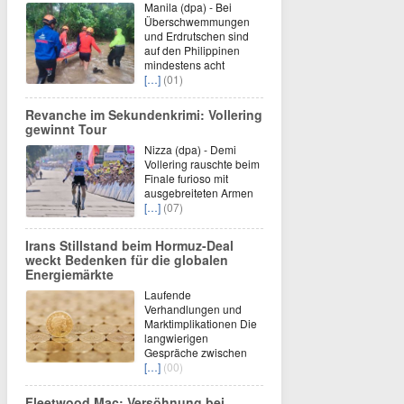
Manila (dpa) - Bei
Überschwemmungen
und Erdrutschen sind
auf den Philippinen
mindestens acht
[…]
(01)
Revanche im Sekundenkrimi: Vollering
gewinnt Tour
Nizza (dpa) - Demi
Vollering rauschte beim
Finale furioso mit
ausgebreiteten Armen
[…]
(07)
Irans Stillstand beim Hormuz-Deal
weckt Bedenken für die globalen
Energiemärkte
Laufende
Verhandlungen und
Marktimplikationen Die
langwierigen
Gespräche zwischen
[…]
(00)
Fleetwood Mac: Versöhnung bei