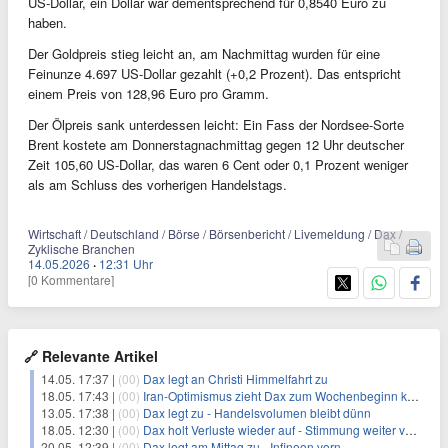
US-Dollar, ein Dollar war dementsprechend für 0,8540 Euro zu
haben.
Der Goldpreis stieg leicht an, am Nachmittag wurden für eine
Feinunze 4.697 US-Dollar gezahlt (+0,2 Prozent). Das entspricht
einem Preis von 128,96 Euro pro Gramm.
Der Ölpreis sank unterdessen leicht: Ein Fass der Nordsee-Sorte
Brent kostete am Donnerstagnachmittag gegen 12 Uhr deutscher
Zeit 105,60 US-Dollar, das waren 6 Cent oder 0,1 Prozent weniger
als am Schluss des vorherigen Handelstags.
Wirtschaft / Deutschland / Börse / Börsenbericht / Livemeldung / Dax /
Zyklische Branchen
14.05.2026
·
12:31 Uhr
[0 Kommentare]
🔗 Relevante Artikel
14.05. 17:37 |
(00)
Dax legt an Christi Himmelfahrt zu
18.05. 17:43 |
(00)
Iran-Optimismus zieht Dax zum Wochenbeginn klar ins Plus
13.05. 17:38 |
(00)
Dax legt zu - Handelsvolumen bleibt dünn
18.05. 12:30 |
(00)
Dax holt Verluste wieder auf - Stimmung weiter von Skepsis geprägt
20.05. 12:39 |
(00)
Dax legt am Mittag zu - Infineon vorn