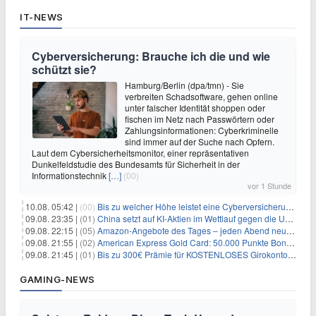
IT-NEWS
Cyberversicherung: Brauche ich die und wie
schützt sie?
Hamburg/Berlin (dpa/tmn) - Sie
verbreiten Schadsoftware, gehen online
unter falscher Identität shoppen oder
fischen im Netz nach Passwörtern oder
Zahlungsinformationen: Cyberkriminelle
sind immer auf der Suche nach Opfern.
Laut dem Cybersicherheitsmonitor, einer repräsentativen
Dunkelfeldstudie des Bundesamts für Sicherheit in der
Informationstechnik
[…]
(00)
vor 1 Stunde
10.08. 05:42 |
(00)
Bis zu welcher Höhe leistet eine Cyberversicherung?
09.08. 23:35 |
(01)
China setzt auf KI-Aktien im Wettlauf gegen die USA um Chip- und Technologiedominanz
09.08. 22:15 |
(05)
Amazon-Angebote des Tages – jeden Abend neue Deals zum Stöbern
09.08. 21:55 |
(02)
American Express Gold Card: 50.000 Punkte Bonus + Metall-Kreditkarte
09.08. 21:45 |
(01)
Bis zu 300€ Prämie für KOSTENLOSES Girokonto bei der Santander – 50€ schon nach 1 Woche!
GAMING-NEWS