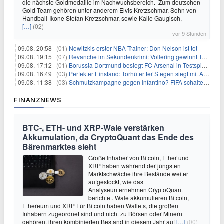
die nächste Goldmedaille im Nachwuchsbereich. Zum deutschen
Gold-Team gehören unter anderem Elvis Kretzschmar, Sohn von
Handball-Ikone Stefan Kretzschmar, sowie Kalle Gaugisch,
[…]
(02)
vor 9 Stunden
09.08. 20:58 |
(01)
Nowitzkis erster NBA-Trainer: Don Nelson ist tot
09.08. 19:15 |
(07)
Revanche im Sekundenkrimi: Vollering gewinnt Tour
09.08. 17:12 |
(01)
Borussia Dortmund besiegt FC Arsenal in Testspiel mit 3:2
09.08. 16:49 |
(03)
Perfekter Einstand: Torhüter ter Stegen siegt mit Ajax
09.08. 11:38 |
(03)
Schmutzkampagne gegen Infantino? FIFA schaltet auf Angriff
FINANZNEWS
BTC-, ETH- und XRP-Wale verstärken
Akkumulation, da CryptoQuant das Ende des
Bärenmarktes sieht
Große Inhaber von Bitcoin, Ether und
XRP haben während der jüngsten
Marktschwäche ihre Bestände weiter
aufgestockt, wie das
Analyseunternehmen CryptoQuant
berichtet. Wale akkumulieren Bitcoin,
Ethereum und XRP Für Bitcoin haben Wallets, die großen
Inhabern zugeordnet sind und nicht zu Börsen oder Minern
gehören, ihren kombinierten Bestand in diesem Jahr auf
[…]
(00)