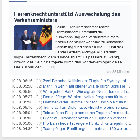
Herrenknecht unterstützt Auswechslung des
Verkehrsministers
Berlin - Der Unternehmer Martin
Herrenknecht unterstützt die
Auswechslung des Verkehrsministers.
"Patrik Schnieder war eine zu schwache
Besetzung für dieses für die Zukunft des
Landes extrem wichtige Ministerium",
sagte Herrenknecht dem "Handelsblatt". Es passiere zu wenig,
obwohl das Geld für Projekte durch das Sondervermögen da sei.
Der Ausbau der
[…]
(00)
vor 33 Minuten
10.08. 06:16 |
(00)
Zwei Beinahe-Kollisionen: Flughafen Sydney unter Druck
10.08. 05:50 |
(02)
Mann in Berlin auf offener Straße durch Schüsse getötet
10.08. 05:50 |
(00)
Wem gehört Bali? - Wie digitale Nomaden eine Insel verändern
10.08. 05:27 |
(01)
Rente, Pflege, Wahlen - volles Programm für Merz im Herbst
10.08. 05:20 |
(01)
Hammerwerfer Hummel: Mit Tofu und Soja zum nächsten Coup?
10.08. 05:10 |
(05)
Trump zu Iran-Diplomatie: «Es ist wie eine Schachpartie»
10.08. 05:04 |
(01)
Tote auf den Philippinen durch Tropenstürme und Monsun
10.08. 05:00 |
(00)
Bilger will Drohnenabwehr an Flughäfen verbessern
10.08. 05:00 |
(00)
Pro Bahn fordert strengere Pünktlichkeitsregeln für Bahn-Boni
10.08. 04:30 |
(01)
Todespfleger: Ermittlungen in mehr als 120 weiteren Fällen