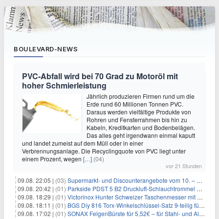
BOULEVARD-NEWS
PVC-Abfall wird bei 70 Grad zu Motoröl mit
hoher Schmierleistung
Jährlich produzieren Firmen rund um die
Erde rund 60 Millionen Tonnen PVC.
Daraus werden vielfältige Produkte von
Rohren und Fensterrahmen bis hin zu
Kabeln, Kreditkarten und Bodenbelägen.
Das alles geht irgendwann einmal kaputt
und landet zumeist auf dem Müll oder in einer
Verbrennungsanlage. Die Recyclingquote von PVC liegt unter
einem Prozent, wegen
[…]
(04)
vor 21 Stunden
09.08. 22:05 |
(03)
Supermarkt- und Discounterangebote vom 10. – 15.08.2026
09.08. 20:42 |
(01)
Parkside PDST 5 B2 Druckluft-Schlauchtrommel mit 10 m Schlauch für 25,94€
09.08. 18:29 |
(01)
Victorinox Hunter Schweizer Taschenmesser mit 12 Funktionen für 43,99€
09.08. 18:11 |
(01)
BGS Diy 816 Torx-Winkelschlüssel-Satz 9-teilig für 6,45€
09.08. 17:02 |
(01)
SONAX FelgenBürste für 5,52€ – für Stahl- und Alufelgen