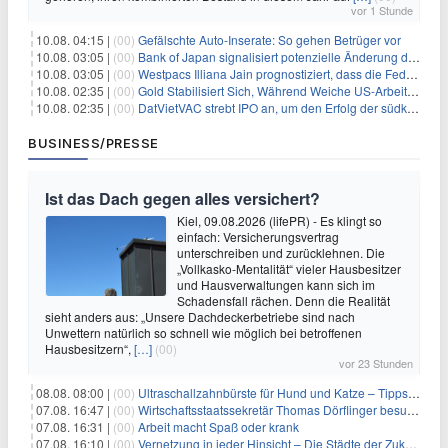
vor 1 Stunde
10.08. 04:15 |
(00)
Gefälschte Auto-Inserate: So gehen Betrüger vor
10.08. 03:05 |
(00)
Bank of Japan signalisiert potenzielle Änderung der Zinspolitik angesichts von Inflationsbedenken
10.08. 03:05 |
(00)
Westpacs Illiana Jain prognostiziert, dass die Fed die Zinssätze nach dem Arbeitsmarktbericht stabil halten wird
10.08. 02:35 |
(00)
Gold Stabilisiert Sich, Während Weiche US-Arbeitsmarktdaten Zinsängste Lindern
10.08. 02:35 |
(00)
DatVietVAC strebt IPO an, um den Erfolg der südkoreanischen Unterhaltungsindustrie nachzuahmen
BUSINESS/PRESSE
Ist das Dach gegen alles versichert?
Kiel, 09.08.2026 (lifePR) - Es klingt so
einfach: Versicherungsvertrag
unterschreiben und zurücklehnen. Die
„Vollkasko-Mentalität“ vieler Hausbesitzer
und Hausverwaltungen kann sich im
Schadensfall rächen. Denn die Realität
sieht anders aus: „Unsere Dachdeckerbetriebe sind nach
Unwettern natürlich so schnell wie möglich bei betroffenen
Hausbesitzern“,
[…]
(00)
vor 23 Stunden
08.08. 08:00 |
(00)
Ultraschallzahnbürste für Hund und Katze – Tipps zur erfolgreichen Eingewöhnung
07.08. 16:47 |
(00)
Wirtschaftsstaatssekretär Thomas Dörflinger besucht Handwerksbetrieb im Kammerbezirk Freiburg
07.08. 16:31 |
(00)
Arbeit macht Spaß oder krank
07.08. 16:10 |
(00)
Vernetzung in jeder Hinsicht – Die Städte der Zukunft sind grün-blau