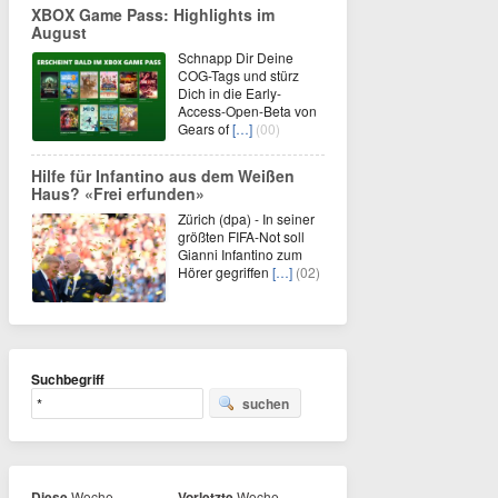
XBOX Game Pass: Highlights im
August
Schnapp Dir Deine
COG-Tags und stürz
Dich in die Early-
Access-Open-Beta von
Gears of
[…]
(00)
Hilfe für Infantino aus dem Weißen
Haus? «Frei erfunden»
Zürich (dpa) - In seiner
größten FIFA-Not soll
Gianni Infantino zum
Hörer gegriffen
[…]
(02)
Suchbegriff
suchen
Diese
Woche
Vorletzte
Woche