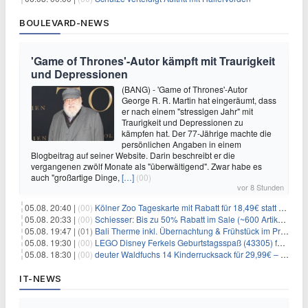
BOULEVARD-NEWS
'Game of Thrones'-Autor kämpft mit Traurigkeit
und Depressionen
(BANG) - 'Game of Thrones'-Autor
George R. R. Martin hat eingeräumt, dass
er nach einem "stressigen Jahr" mit
Traurigkeit und Depressionen zu
kämpfen hat. Der 77-Jährige machte die
persönlichen Angaben in einem
Blogbeitrag auf seiner Website. Darin beschreibt er die
vergangenen zwölf Monate als "überwältigend". Zwar habe es
auch "großartige Dinge,
[…]
(00)
vor 8 Stunden
05.08. 20:40 |
(00)
Kölner Zoo Tageskarte mit Rabatt für 18,49€ statt 29,50€ – einlösbar bis Dezember
05.08. 20:33 |
(00)
Schiesser: Bis zu 50% Rabatt im Sale (~600 Artikel zur Auswahl)
05.08. 19:47 |
(01)
Bali Therme inkl. Übernachtung & Frühstück im Premium Hotel (Bad Oeynhausen) ab 89€ p.P.
05.08. 19:30 |
(00)
LEGO Disney Ferkels Geburtstagsspaß (43305) für 29,10€
05.08. 18:30 |
(00)
deuter Waldfuchs 14 Kinderrucksack für 29,99€ – Amber-maple
IT-NEWS