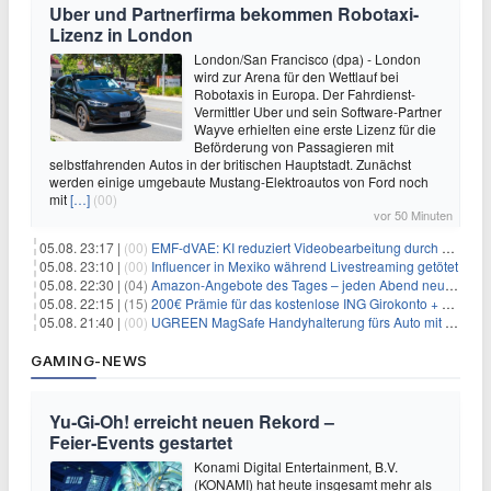
Uber und Partnerfirma bekommen Robotaxi-
Lizenz in London
London/San Francisco (dpa) - London
wird zur Arena für den Wettlauf bei
Robotaxis in Europa. Der Fahrdienst-
Vermittler Uber und sein Software-Partner
Wayve erhielten eine erste Lizenz für die
Beförderung von Passagieren mit
selbstfahrenden Autos in der britischen Hauptstadt. Zunächst
werden einige umgebaute Mustang-Elektroautos von Ford noch
mit
[…]
(00)
vor 50 Minuten
05.08. 23:17 |
(00)
EMF-dVAE: KI reduziert Videobearbeitung durch audio-gesteuerte Bildauswahl um 65%
05.08. 23:10 |
(00)
Influencer in Mexiko während Livestreaming getötet
05.08. 22:30 |
(04)
Amazon-Angebote des Tages – jeden Abend neue Deals zum Stöbern
05.08. 22:15 |
(15)
200€ Prämie für das kostenlose ING Girokonto + gratis Visa + 3,75% Zinsen
05.08. 21:40 |
(00)
UGREEN MagSafe Handyhalterung fürs Auto mit 20 N52-Magneten für 7,96€
GAMING-NEWS
Yu‑Gi‑Oh! erreicht neuen Rekord –
Feier‑Events gestartet
Konami Digital Entertainment, B.V.
(KONAMI) hat heute insgesamt mehr als