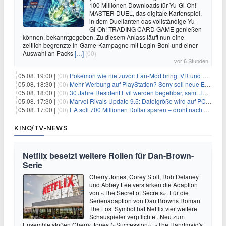
100 Millionen Downloads für Yu-Gi-Oh!
MASTER DUEL, das digitale Kartenspiel,
in dem Duellanten das vollständige Yu-
Gi-Oh! TRADING CARD GAME genießen
können, bekanntgegeben. Zu diesem Anlass läuft nun eine
zeitlich begrenzte In-Game-Kampagne mit Login-Boni und einer
Auswahl an Packs
[…]
(00)
vor 6 Stunden
05.08. 19:00 |
(00)
Pokémon wie nie zuvor: Fan-Mod bringt VR und Ego-Perspektive nach Kanto
05.08. 18:30 |
(00)
Mehr Werbung auf PlayStation? Sony soll neue Einnahmequellen prüfen
05.08. 18:00 |
(00)
30 Jahre Resident Evil werden begehbar, samt „lebensgroßem Leon“
05.08. 17:30 |
(00)
Marvel Rivals Update 9.5: Dateigröße wird auf PC und Konsolen deutlich reduziert
05.08. 17:00 |
(00)
EA soll 700 Millionen Dollar sparen – droht nach der Übernahme die nächste Entlassungswelle?
KINO/TV-NEWS
Netflix besetzt weitere Rollen für Dan-Brown-
Serie
Cherry Jones, Corey Stoll, Rob Delaney
und Abbey Lee verstärken die Adaption
von «The Secret of Secrets». Für die
Serienadaption von Dan Browns Roman
The Lost Symbol hat Netflix vier weitere
Schauspieler verpflichtet. Neu zum
Ensemble stoßen Cherry Jones («Succession», «The Handmaid's