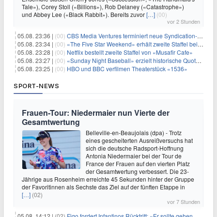
Tale»), Corey Stoll («Billions»), Rob Delaney («Catastrophe»)
und Abbey Lee («Black Rabbit»). Bereits zuvor
[…]
(00)
vor 2 Stunden
05.08. 23:36 |
(00)
CBS Media Ventures terminiert neue Syndication-Formate
05.08. 23:34 |
(00)
«The Five Star Weekend» erhält zweite Staffel bei Peacock
05.08. 23:28 |
(00)
Netflix bestellt zweite Staffel von «Musafir Cafe»
05.08. 23:27 |
(00)
«Sunday Night Baseball» erzielt historische Quotenserie für NBC
05.08. 23:25 |
(00)
HBO und BBC verfilmen Theaterstück «1536»
SPORT-NEWS
Frauen-Tour: Niedermaier nun Vierte der
Gesamtwertung
Belleville-en-Beaujolais (dpa) - Trotz
eines gescheiterten Ausreißversuchs hat
sich die deutsche Radsport-Hoffnung
Antonia Niedermaier bei der Tour de
France der Frauen auf den vierten Platz
der Gesamtwertung verbessert. Die 23-
Jährige aus Rosenheim erreichte 45 Sekunden hinter der Gruppe
der Favoritinnen als Sechste das Ziel auf der fünften Etappe in
[…]
(02)
vor 7 Stunden
05.08. 14:12 |
(02)
Figo fordert Infantinos Rücktritt: «Er sollte gehen. Jetzt»