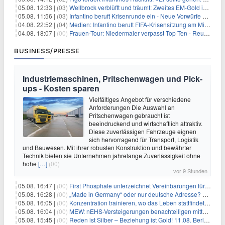
05.08. 12:33 |
(03)
Wellbrock verblüfft und träumt: Zweites EM-Gold in Paris
05.08. 11:56 |
(03)
Infantino beruft Krisenrunde ein - Neue Vorwürfe gegen FIFA
04.08. 22:52 |
(04)
Medien: Infantino beruft FIFA-Krisensitzung am Mittwoch ein
04.08. 18:07 |
(00)
Frauen-Tour: Niedermaier verpasst Top Ten - Reusser siegt
BUSINESS/PRESSE
Industriemaschinen, Pritschenwagen und Pick-
ups - Kosten sparen
Vielfältiges Angebot für verschiedene
Anforderungen Die Auswahl an
Pritschenwagen gebraucht ist
beeindruckend und wirtschaftlich attraktiv.
Diese zuverlässigen Fahrzeuge eignen
sich hervorragend für Transport, Logistik
und Bauwesen. Mit ihrer robusten Konstruktion und bewährter
Technik bieten sie Unternehmen jahrelange Zuverlässigkeit ohne
hohe
[…]
(00)
vor 9 Stunden
05.08. 16:47 |
(00)
First Phosphate unterzeichnet Vereinbarungen für nicht zu refundierende Zuwendungen in Höhe von 4,84 Mio. $ von der kanadischen Regierung für Straßeninfrastruktur und Stromübertragungsleitungen
05.08. 16:28 |
(00)
„Made in Germany“ oder nur deutsche Adresse? So erkennen Sie, wo Ihre Leiterplatten wirklich gefertigt werden
05.08. 16:05 |
(00)
Konzentration trainieren, wo das Leben stattfindet: Mobile EEG-Technologie bringt Neurofeedback in den Alltag
05.08. 16:04 |
(00)
MEW: nEHS-Versteigerungen benachteiligen mittelständische Unternehmen
05.08. 15:45 |
(00)
Reden ist Silber – Beziehung ist Gold! 11.08. Berlin – 18:30 Uhr