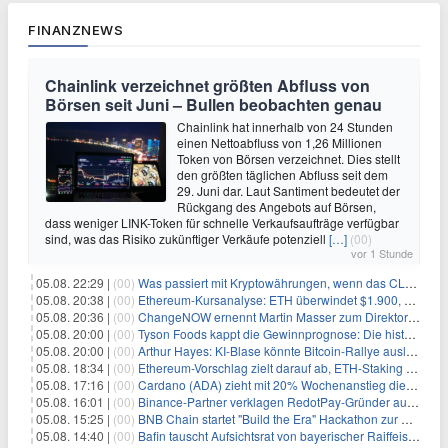
FINANZNEWS
Chainlink verzeichnet größten Abfluss von
Börsen seit Juni – Bullen beobachten genau
Chainlink hat innerhalb von 24 Stunden
einen Nettoabfluss von 1,26 Millionen
Token von Börsen verzeichnet. Dies stellt
den größten täglichen Abfluss seit dem
29. Juni dar. Laut Santiment bedeutet der
Rückgang des Angebots auf Börsen,
dass weniger LINK-Token für schnelle Verkaufsaufträge verfügbar
sind, was das Risiko zukünftiger Verkäufe potenziell
[…]
(00)
vor 1 Stunde
05.08. 22:29 |
(00)
Was passiert mit Kryptowährungen, wenn das CLARITY-Gesetz diese Woche scheitert? Hougan erklärt
05.08. 20:38 |
(00)
Ethereum-Kursanalyse: ETH überwindet $1.900, aber größere Herausforderungen stehen bevor
05.08. 20:36 |
(00)
ChangeNOW ernennt Martin Masser zum Direktor für strategische Partnerschaften
05.08. 20:00 |
(00)
Tyson Foods kappt die Gewinnprognose: Die historische Rinderkrise will einfach nicht enden
05.08. 20:00 |
(00)
Arthur Hayes: KI-Blase könnte Bitcoin-Rallye auslösen
05.08. 18:34 |
(00)
Ethereum-Vorschlag zielt darauf ab, ETH-Staking auf 50 % der Gesamtmenge zu begrenzen
05.08. 17:16 |
(00)
Cardano (ADA) zieht mit 20% Wochenanstieg die Aufmerksamkeit der Händler auf sich
05.08. 16:01 |
(00)
Binance-Partner verklagen RedotPay-Gründer auf fast $473 Millionen
05.08. 15:25 |
(00)
BNB Chain startet "Build the Era" Hackathon zur Entwicklung des offiziellen BNB Agent Studio Marktplatzes
05.08. 14:40 |
(00)
Bafin tauscht Aufsichtsrat von bayerischer Raiffeisenbank aus