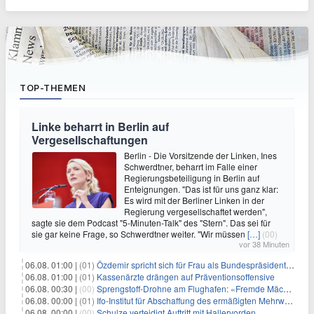
TOP-THEMEN
Linke beharrt in Berlin auf
Vergesellschaftungen
Berlin - Die Vorsitzende der Linken, Ines
Schwerdtner, beharrt im Falle einer
Regierungsbeteiligung in Berlin auf
Enteignungen. "Das ist für uns ganz klar:
Es wird mit der Berliner Linken in der
Regierung vergesellschaftet werden",
sagte sie dem Podcast "5-Minuten-Talk" des "Stern". Das sei für
sie gar keine Frage, so Schwerdtner weiter. "Wir müssen
[…]
(00)
vor 38 Minuten
06.08. 01:00 |
(01)
Özdemir spricht sich für Frau als Bundespräsidentin aus
06.08. 01:00 |
(01)
Kassenärzte drängen auf Präventionsoffensive
06.08. 00:30 |
(00)
Sprengstoff-Drohne am Flughafen: «Fremde Mächte» am Werk?
06.08. 00:00 |
(01)
Ifo-Institut für Abschaffung des ermäßigten Mehrwertsteuersatzes
06.08. 00:00 |
(00)
Schulze verteidigt Auftritt mit Hallervorden