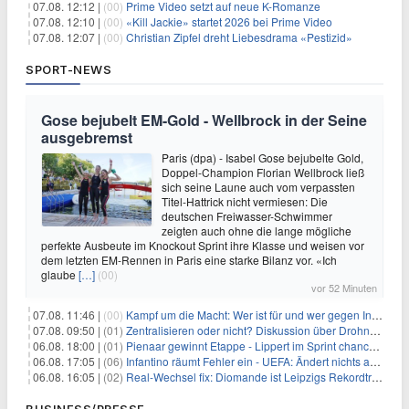
07.08. 12:12 |
(00)
Prime Video setzt auf neue K-Romanze
07.08. 12:10 |
(00)
«Kill Jackie» startet 2026 bei Prime Video
07.08. 12:07 |
(00)
Christian Zipfel dreht Liebesdrama «Pestizid»
SPORT-NEWS
Gose bejubelt EM-Gold - Wellbrock in der Seine
ausgebremst
Paris (dpa) - Isabel Gose bejubelte Gold,
Doppel-Champion Florian Wellbrock ließ
sich seine Laune auch vom verpassten
Titel-Hattrick nicht vermiesen: Die
deutschen Freiwasser-Schwimmer
zeigten auch ohne die lange mögliche
perfekte Ausbeute im Knockout Sprint ihre Klasse und weisen vor
dem letzten EM-Rennen in Paris eine starke Bilanz vor. «Ich
glaube
[…]
(00)
vor 52 Minuten
07.08. 11:46 |
(00)
Kampf um die Macht: Wer ist für und wer gegen Infantino?
07.08. 09:50 |
(01)
Zentralisieren oder nicht? Diskussion über Drohnenabwehr
06.08. 18:00 |
(01)
Pienaar gewinnt Etappe - Lippert im Sprint chancenlos
06.08. 17:05 |
(06)
Infantino räumt Fehler ein - UEFA: Ändert nichts an Boykott
06.08. 16:05 |
(02)
Real-Wechsel fix: Diomande ist Leipzigs Rekordtransfer