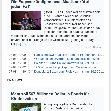
Die Fugees kündigen neue Musik an: 'Auf
jeden Fall'
(BANG) - Die Fugees wollen erstmals seit
rund 30 Jahren wieder neue Musik
veröffentlichen. Die Interpreten des
Klassikers 'Ready or Not' haben seit
ihrem Erfolgsalbum 'The Score', das 1996
erschien, kein neues Studioalbum mehr
veröffentlicht, auch wenn im Laufe der Jahre immer wieder
unveröffentlichte Songs an die Öffentlichkeit gelangten. Lauryn
Hill
[…]
(00)
vor 2 Stunden
07.08. 13:00 |
(00)
Hanka Rackwitz hat sich ihren Ex-Partner zurück ins Haus geholt
07.08. 13:00 |
(00)
Will Dieter Hallervorden sein französisches Schloss verkaufen?
07.08. 12:10 |
(00)
Solakon 1.000W Balkonkraftwerk für 259,99€ INKL. VERSAND! 800W Wechselrichter, bifazial
07.08. 12:02 |
(00)
19% auf alles bei picksport mit Gutscheincode
07.08. 11:30 |
(04)
Degusta: 2 Boxen zum Preis von 1 für nur 16,99€ inkl. Versand
IT-NEWS
Meta soll 567 Millionen Dollar in Fonds für
Kinder zahlen
Albuquerque (dpa) - Der Facebook-
Konzern Meta soll nach einer