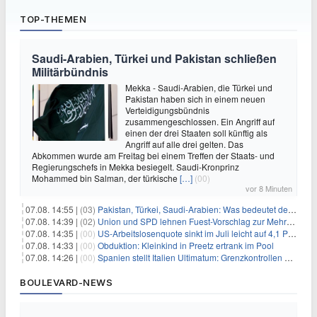
TOP-THEMEN
Saudi-Arabien, Türkei und Pakistan schließen
Militärbündnis
Mekka - Saudi-Arabien, die Türkei und
Pakistan haben sich in einem neuen
Verteidigungsbündnis
zusammengeschlossen. Ein Angriff auf
einen der drei Staaten soll künftig als
Angriff auf alle drei gelten. Das
Abkommen wurde am Freitag bei einem Treffen der Staats- und
Regierungschefs in Mekka besiegelt. Saudi-Kronprinz
Mohammed bin Salman, der türkische
[…]
(00)
vor 8 Minuten
07.08. 14:55 |
(03)
Pakistan, Türkei, Saudi-Arabien: Was bedeutet der neue Pakt?
07.08. 14:39 |
(02)
Union und SPD lehnen Fuest-Vorschlag zur Mehrwertsteuer ab
07.08. 14:35 |
(00)
US-Arbeitslosenquote sinkt im Juli leicht auf 4,1 Prozent
07.08. 14:33 |
(00)
Obduktion: Kleinkind in Preetz ertrank im Pool
07.08. 14:26 |
(00)
Spanien stellt Italien Ultimatum: Grenzkontrollen beenden
BOULEVARD-NEWS