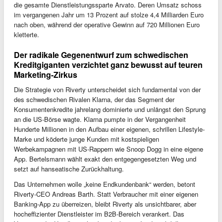
die gesamte Dienstleistungssparte Arvato. Deren Umsatz schoss
im vergangenen Jahr um 13 Prozent auf stolze 4,4 Milliarden Euro
nach oben, während der operative Gewinn auf 720 Millionen Euro
kletterte.
Der radikale Gegenentwurf zum schwedischen
Kreditgiganten verzichtet ganz bewusst auf teuren
Marketing-Zirkus
Die Strategie von Riverty unterscheidet sich fundamental von der
des schwedischen Rivalen Klarna, der das Segment der
Konsumentenkredite jahrelang dominierte und unlängst den Sprung
an die US-Börse wagte. Klarna pumpte in der Vergangenheit
Hunderte Millionen in den Aufbau einer eigenen, schrillen Lifestyle-
Marke und köderte junge Kunden mit kostspieligen
Werbekampagnen mit US-Rappern wie Snoop Dogg in eine eigene
App. Bertelsmann wählt exakt den entgegengesetzten Weg und
setzt auf hanseatische Zurückhaltung.
Das Unternehmen wolle „keine Endkundenbank“ werden, betont
Riverty-CEO Andreas Barth. Statt Verbraucher mit einer eigenen
Banking-App zu überreizen, bleibt Riverty als unsichtbarer, aber
hocheffizienter Dienstleister im B2B-Bereich verankert. Das