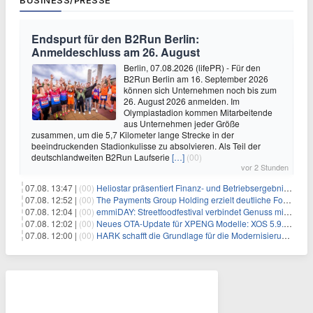
BUSINESS/PRESSE
Endspurt für den B2Run Berlin:
Anmeldeschluss am 26. August
Berlin, 07.08.2026 (lifePR) - Für den
B2Run Berlin am 16. September 2026
können sich Unternehmen noch bis zum
26. August 2026 anmelden. Im
Olympiastadion kommen Mitarbeitende
aus Unternehmen jeder Größe
zusammen, um die 5,7 Kilometer lange Strecke in der
beeindruckenden Stadionkulisse zu absolvieren. Als Teil der
deutschlandweiten B2Run Laufserie
[…]
(00)
vor 2 Stunden
07.08. 13:47 |
(00)
Heliostar präsentiert Finanz- und Betriebsergebnis für das zweite Quartal 2026 mit Goldproduktion und Barreserven in Rekordhöhe
07.08. 12:52 |
(00)
The Payments Group Holding erzielt deutliche Fortschritte bei ihren AI-Projekten
07.08. 12:04 |
(00)
emmiDAY: Streetfoodfestival verbindet Genuss mit Engagement gegen Brustkrebs
07.08. 12:02 |
(00)
Neues OTA-Update für XPENG Modelle: XOS 5.9.5 erweitert Sicherheits-, Lade- und Komfortfunktionen
07.08. 12:00 |
(00)
HARK schafft die Grundlage für die Modernisierung seiner IBM i-Anwendungen