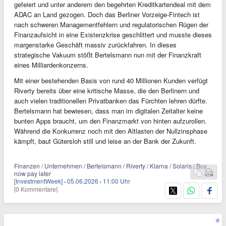
gefeiert und unter anderem den begehrten Kreditkartendeal mit dem
ADAC an Land gezogen. Doch das Berliner Vorzeige-Fintech ist
nach schweren Managementfehlern und regulatorischen Rügen der
Finanzaufsicht in eine Existenzkrise geschlittert und musste dieses
margenstarke Geschäft massiv zurückfahren. In dieses
strategische Vakuum stößt Bertelsmann nun mit der Finanzkraft
eines Milliardenkonzerns.
Mit einer bestehenden Basis von rund 40 Millionen Kunden verfügt
Riverty bereits über eine kritische Masse, die den Berlinern und
auch vielen traditionellen Privatbanken das Fürchten lehren dürfte.
Bertelsmann hat bewiesen, dass man im digitalen Zeitalter keine
bunten Apps braucht, um den Finanzmarkt von hinten aufzurollen.
Während die Konkurrenz noch mit den Altlasten der Nullzinsphase
kämpft, baut Gütersloh still und leise an der Bank der Zukunft.
Finanzen / Unternehmen / Bertelsmann / Riverty / Klarna / Solaris / Buy
now pay later
[InvestmentWeek]
·
05.06.2026
·
11:00 Uhr
[0 Kommentare]