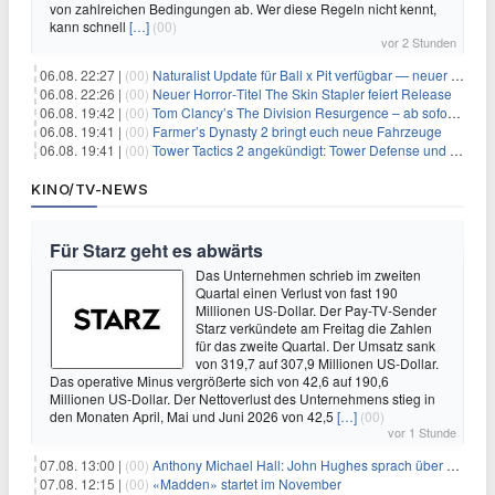
von zahlreichen Bedingungen ab. Wer diese Regeln nicht kennt,
kann schnell
[…]
(00)
vor 2 Stunden
06.08. 22:27 |
(00)
Naturalist Update für Ball x Pit verfügbar — neuer Content auf allen Plattformen
06.08. 22:26 |
(00)
Neuer Horror‑Titel The Skin Stapler feiert Release
06.08. 19:42 |
(00)
Tom Clancy’s The Division Resurgence – ab sofort für euch verfügbar
06.08. 19:41 |
(00)
Farmer’s Dynasty 2 bringt euch neue Fahrzeuge
06.08. 19:41 |
(00)
Tower Tactics 2 angekündigt: Tower Defense und Deckbuilding Kombo kehrt zurück
KINO/TV-NEWS
Für Starz geht es abwärts
Das Unternehmen schrieb im zweiten
Quartal einen Verlust von fast 190
Millionen US-Dollar. Der Pay-TV-Sender
Starz verkündete am Freitag die Zahlen
für das zweite Quartal. Der Umsatz sank
von 319,7 auf 307,9 Millionen US-Dollar.
Das operative Minus vergrößerte sich von 42,6 auf 190,6
Millionen US-Dollar. Der Nettoverlust des Unternehmens stieg in
den Monaten April, Mai und Juni 2026 von 42,5
[…]
(00)
vor 1 Stunde
07.08. 13:00 |
(00)
Anthony Michael Hall: John Hughes sprach über eine Fortsetzung von 'The Breakfast Club'
07.08. 12:15 |
(00)
«Madden» startet im November