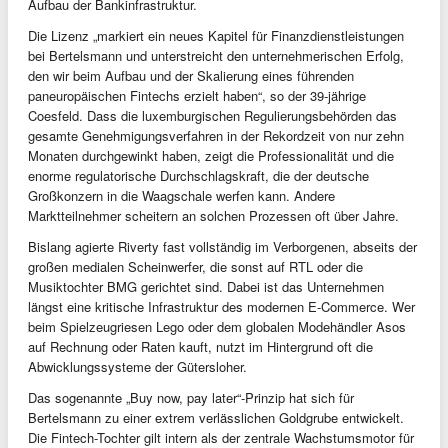
Aufbau der Bankinfrastruktur.
Die Lizenz „markiert ein neues Kapitel für Finanzdienstleistungen
bei Bertelsmann und unterstreicht den unternehmerischen Erfolg,
den wir beim Aufbau und der Skalierung eines führenden
paneuropäischen Fintechs erzielt haben“, so der 39-jährige
Coesfeld. Dass die luxemburgischen Regulierungsbehörden das
gesamte Genehmigungsverfahren in der Rekordzeit von nur zehn
Monaten durchgewinkt haben, zeigt die Professionalität und die
enorme regulatorische Durchschlagskraft, die der deutsche
Großkonzern in die Waagschale werfen kann. Andere
Marktteilnehmer scheitern an solchen Prozessen oft über Jahre.
Bislang agierte Riverty fast vollständig im Verborgenen, abseits der
großen medialen Scheinwerfer, die sonst auf RTL oder die
Musiktochter BMG gerichtet sind. Dabei ist das Unternehmen
längst eine kritische Infrastruktur des modernen E-Commerce. Wer
beim Spielzeugriesen Lego oder dem globalen Modehändler Asos
auf Rechnung oder Raten kauft, nutzt im Hintergrund oft die
Abwicklungssysteme der Gütersloher.
Das sogenannte „Buy now, pay later“-Prinzip hat sich für
Bertelsmann zu einer extrem verlässlichen Goldgrube entwickelt.
Die Fintech-Tochter gilt intern als der zentrale Wachstumsmotor für