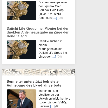
Dividendenanpassung
bei Equinox Gold
Equinox Gold Corp.
(TSX: EQX, NYSE
American:
[…]
(00)
Daiichi Life Group Inc. Pionier bei der
direkten Anleiheausgabe im Zuge der
Renditejagd
Rendite suchen in
einem
Niedrigzinsumfeld
Daiichi Life Group Inc.,
eines der
[…]
(00)
Bernreiter unterstützt befristete
Aufhebung des Lkw-Fahrverbots
München - Der
Vorsitzende der
Verkehrsministerkonfere
nz der Länder (VMK),
Bayerns
[…]
(03)