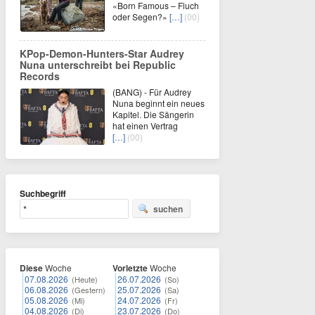
«Born Famous – Fluch
oder Segen?»
[…]
(00)
KPop-Demon-Hunters-Star Audrey
Nuna unterschreibt bei Republic
Records
(BANG) - Für Audrey
Nuna beginnt ein neues
Kapitel. Die Sängerin
hat einen Vertrag
[…]
(00)
Suchbegriff
suchen
Diese
Woche
Vorletzte
Woche
07.08.2026
26.07.2026
(Heute)
(So)
06.08.2026
25.07.2026
(Gestern)
(Sa)
05.08.2026
24.07.2026
(Mi)
(Fr)
04.08.2026
23.07.2026
(Di)
(Do)