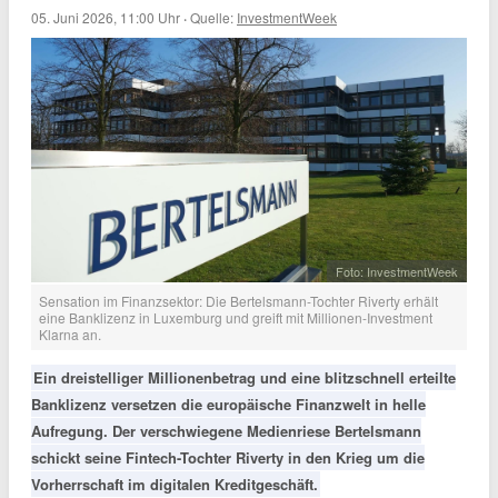
05. Juni 2026, 11:00 Uhr
·
Quelle:
InvestmentWeek
Foto: InvestmentWeek
Sensation im Finanzsektor: Die Bertelsmann-Tochter Riverty erhält
eine Banklizenz in Luxemburg und greift mit Millionen-Investment
Klarna an.
Ein dreistelliger Millionenbetrag und eine blitzschnell erteilte
Banklizenz versetzen die europäische Finanzwelt in helle
Aufregung. Der verschwiegene Medienriese Bertelsmann
schickt seine Fintech-Tochter Riverty in den Krieg um die
Vorherrschaft im digitalen Kreditgeschäft.