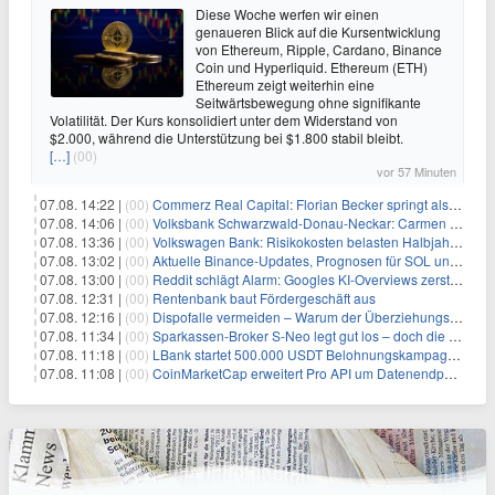
Diese Woche werfen wir einen
genaueren Blick auf die Kursentwicklung
von Ethereum, Ripple, Cardano, Binance
Coin und Hyperliquid. Ethereum (ETH)
Ethereum zeigt weiterhin eine
Seitwärtsbewegung ohne signifikante
Volatilität. Der Kurs konsolidiert unter dem Widerstand von
$2.000, während die Unterstützung bei $1.800 stabil bleibt.
[…]
(00)
vor 57 Minuten
07.08. 14:22 |
(00)
Commerz Real Capital: Florian Becker springt als Leiter ein
07.08. 14:06 |
(00)
Volksbank Schwarzwald-Donau-Neckar: Carmen Wedam übernimmt Aufsichtsratsvorsitz
07.08. 13:36 |
(00)
Volkswagen Bank: Risikokosten belasten Halbjahresergebnis
07.08. 13:02 |
(00)
Aktuelle Binance-Updates, Prognosen für SOL und DOGE: Zusammenfassung vom 7. August
07.08. 13:00 |
(00)
Reddit schlägt Alarm: Googles KI-Overviews zerstören das Traffic-Geschäftsmodell
07.08. 12:31 |
(00)
Rentenbank baut Fördergeschäft aus
07.08. 12:16 |
(00)
Dispofalle vermeiden – Warum der Überziehungskredit teurer ist als gedacht
07.08. 11:34 |
(00)
Sparkassen-Broker S-Neo legt gut los – doch die Schwachstellen bleiben
07.08. 11:18 |
(00)
LBank startet 500.000 USDT Belohnungskampagne mit Pudgy Penguins
07.08. 11:08 |
(00)
CoinMarketCap erweitert Pro API um Datenendpunkte für reale Vermögenswerte