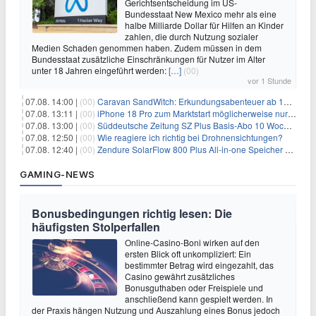
Gerichtsentscheidung im US-
Bundesstaat New Mexico mehr als eine
halbe Milliarde Dollar für Hilfen an Kinder
zahlen, die durch Nutzung sozialer
Medien Schaden genommen haben. Zudem müssen in dem
Bundesstaat zusätzliche Einschränkungen für Nutzer im Alter
unter 18 Jahren eingeführt werden:
[…]
(00)
vor 1 Stunde
07.08. 14:00 |
(00)
Caravan SandWitch: Erkundungsabenteuer ab 13.08. gratis im Epic Games Store
07.08. 13:11 |
(00)
iPhone 18 Pro zum Marktstart möglicherweise nur begrenzt verfügbar
07.08. 13:00 |
(00)
Süddeutsche Zeitung SZ Plus Basis-Abo 10 Wochen für 10€
07.08. 12:50 |
(00)
Wie reagiere ich richtig bei Drohnensichtungen?
07.08. 12:40 |
(00)
Zendure SolarFlow 800 Plus All-in-one Speicher + Zusatzspeicher AB2000L für 618,96€ – 3,84kWh fürs Balkonkraftwerk
GAMING-NEWS
Bonusbedingungen richtig lesen: Die
häufigsten Stolperfallen
Online-Casino-Boni wirken auf den
ersten Blick oft unkompliziert: Ein
bestimmter Betrag wird eingezahlt, das
Casino gewährt zusätzliches
Bonusguthaben oder Freispiele und
anschließend kann gespielt werden. In
der Praxis hängen Nutzung und Auszahlung eines Bonus jedoch