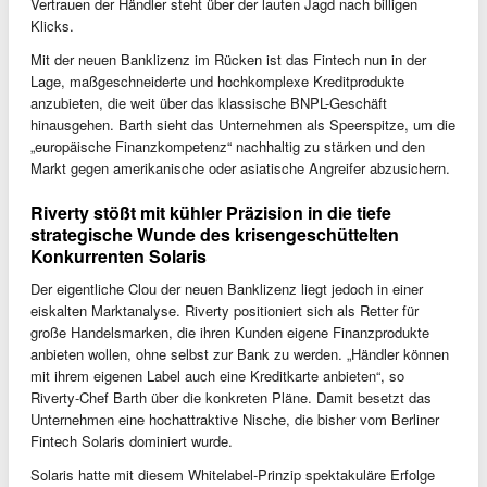
Vertrauen der Händler steht über der lauten Jagd nach billigen
Klicks.
Mit der neuen Banklizenz im Rücken ist das Fintech nun in der
Lage, maßgeschneiderte und hochkomplexe Kreditprodukte
anzubieten, die weit über das klassische BNPL-Geschäft
hinausgehen. Barth sieht das Unternehmen als Speerspitze, um die
„europäische Finanzkompetenz“ nachhaltig zu stärken und den
Markt gegen amerikanische oder asiatische Angreifer abzusichern.
Riverty stößt mit kühler Präzision in die tiefe
strategische Wunde des krisengeschüttelten
Konkurrenten Solaris
Der eigentliche Clou der neuen Banklizenz liegt jedoch in einer
eiskalten Marktanalyse. Riverty positioniert sich als Retter für
große Handelsmarken, die ihren Kunden eigene Finanzprodukte
anbieten wollen, ohne selbst zur Bank zu werden. „Händler können
mit ihrem eigenen Label auch eine Kreditkarte anbieten“, so
Riverty-Chef Barth über die konkreten Pläne. Damit besetzt das
Unternehmen eine hochattraktive Nische, die bisher vom Berliner
Fintech Solaris dominiert wurde.
Solaris hatte mit diesem Whitelabel-Prinzip spektakuläre Erfolge