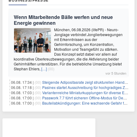
BUSINESS/PRESSE
Wenn Mitarbeitende Bälle werfen und neue
Energie gewinnen
München, 06.08.2026 (lifePR) - Neuro-
Jonglage verbindet Jonglierbewegungen
mit Erkenntnissen aus der
Gehirnforschung, um Konzentration,
Motivation und Teamgefühl zu stärken.
Das Konzept setzt dabei vor allem auf
koordinative Überkreuzbewegungen, die die Aktivierung beider
Gehirnhälften unterstützen. Für die betriebliche Umsetzung bietet
Stephan Ehlers,
[…]
(00)
vor 5 Stunden
06.08. 17:34 |
(00)
Steigende Adipositasrate zeigt strukturellen Handlungsbedarf bei der Ernährung schulpflichtiger Kinder
06.08. 17:18 |
(00)
Pasinex startet Ausschreibung für hochgradiges Zinksulfidkonzentrat mit Germanium- und Silbergehalten und stellt ein Betriebsupdate bereit
06.08. 17:03 |
(00)
Variantenreiche Miniaturkupplungen für diverse Einsatzbereiche
06.08. 17:00 |
(00)
Passwork 7.7 führt sicheren Offline-Modus für Desktop- und Mobile-Apps ein
06.08. 17:00 |
(00)
Bauteilabkündigungen: Eine wachsende Gefahr für industrielle Elektroniksysteme