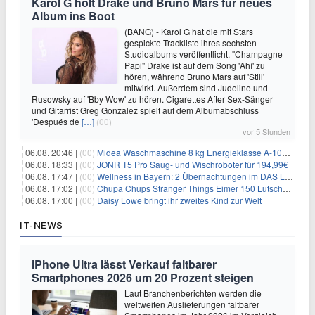
Karol G holt Drake und Bruno Mars für neues
Album ins Boot
(BANG) - Karol G hat die mit Stars
gespickte Trackliste ihres sechsten
Studioalbums veröffentlicht. "Champagne
Papi" Drake ist auf dem Song 'Ahí' zu
hören, während Bruno Mars auf 'Still'
mitwirkt. Außerdem sind Judeline und
Rusowsky auf 'Bby Wow' zu hören. Cigarettes After Sex-Sänger
und Gitarrist Greg Gonzalez spielt auf dem Albumabschluss
'Después de
[…]
(00)
vor 5 Stunden
06.08. 20:46 |
(00)
Midea Waschmaschine 8 kg Energieklasse A-10% 1400 U/Min für 289,97€
06.08. 18:33 |
(00)
JONR T5 Pro Saug- und Wischroboter für 194,99€
06.08. 17:47 |
(00)
Wellness in Bayern: 2 Übernachtungen im DAS LUDWIG Sports Resort inkl. HP + Wellness ab 174€ p.P.
06.08. 17:02 |
(00)
Chupa Chups Stranger Things Eimer 150 Lutscher für 21,95€
06.08. 17:00 |
(00)
Daisy Lowe bringt ihr zweites Kind zur Welt
IT-NEWS
iPhone Ultra lässt Verkauf faltbarer
Smartphones 2026 um 20 Prozent steigen
Laut Branchenberichten werden die
weltweiten Auslieferungen faltbarer