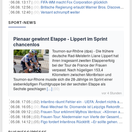
06.08. 13:17 |
(00)
FIFA-WM macht Fox Corporation glücklich
06.08. 12:56 |
(00)
Britische Regierung erlaubt Warner Bros. Discovery-Übernahme
06.08. 12:40 |
(00)
Versant schrumpft weiter
SPORT-NEWS
Pienaar gewinnt Etappe - Lippert im Sprint
chancenlos
Tournon-sur-Rhône (dpa) - Die frühere
deutsche Rad-Meisterin Liane Lippert hat
ihren insgesamt zweiten Etappenerfolg
bei der Tour de France der Frauen
verpasst. Nach hügeligen 153,4
Kilometern zwischen Montbrison und
Tournon-sur-Rhone musste sich die 28-Jährige im Sprint einer
siebenköpfigen Fluchtgruppe bei der sechsten Etappe als
Sechste geschlagen
[…]
(00)
vor 4 Stunden
06.08. 17:05 |
(02)
Infantino räumt Fehler ein - UEFA: Ändert nichts an Boykott
06.08. 16:05 |
(00)
Real-Wechsel fix: Diomande ist Leipzigs Rekordtransfer
06.08. 09:12 |
(02)
Frauen-Tour erklimmt Mythos Ventoux: «Können alles schaffen»
05.08. 18:08 |
(03)
Frauen-Tour: Niedermaier nun Vierte der Gesamtwertung
05.08. 14:12 |
(05)
Figo fordert Infantinos Rücktritt: «Er sollte gehen. Jetzt»