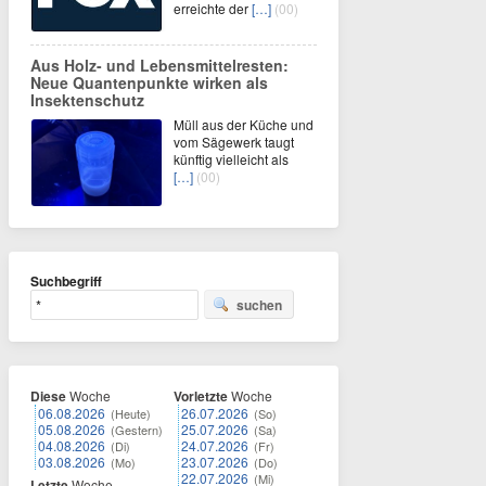
erreichte der
[…]
(00)
Aus Holz- und Lebensmittelresten:
Neue Quantenpunkte wirken als
Insektenschutz
Müll aus der Küche und
vom Sägewerk taugt
künftig vielleicht als
[…]
(00)
Suchbegriff
suchen
Diese
Woche
Vorletzte
Woche
06.08.2026
26.07.2026
(Heute)
(So)
05.08.2026
25.07.2026
(Gestern)
(Sa)
04.08.2026
24.07.2026
(Di)
(Fr)
03.08.2026
23.07.2026
(Mo)
(Do)
22.07.2026
(Mi)
Letzte
Woche