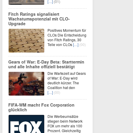
[…]
(01)
Fitch Ratings signalisiert
Wachstumspotenzial mit CLO-
Upgrade
Positives Momentum für
CLOs Die Entscheidung
von Fitch Ratings, 30
Teile von CLOs
[…]
(00)
Gears of War: E-Day Beta: Starttermin
und alle Inhalte offiziell bestätigt
Die Wartezeit auf Gears
of War: E-Day wird
deutlich kürzer. The
Coalition hat den
[…]
(00)
FIFA-WM macht Fox Corporation
glücklich
Die Werbeumsätze
stiegen beim Network
FOX um mehr als 100
Prozent. Gleichzeitig