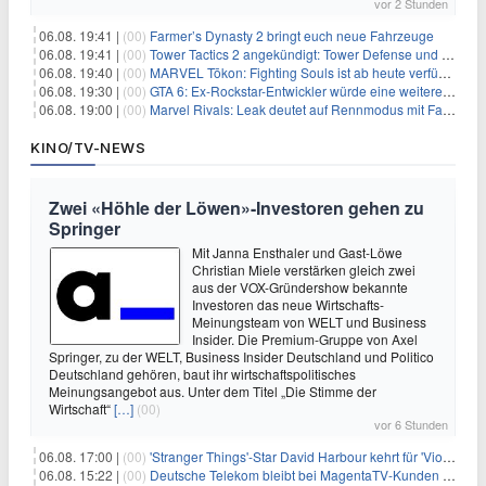
vor 2 Stunden
06.08. 19:41 |
(00)
Farmer’s Dynasty 2 bringt euch neue Fahrzeuge
06.08. 19:41 |
(00)
Tower Tactics 2 angekündigt: Tower Defense und Deckbuilding Kombo kehrt zurück
06.08. 19:40 |
(00)
MARVEL Tōkon: Fighting Souls ist ab heute verfügbar
06.08. 19:30 |
(00)
GTA 6: Ex-Rockstar-Entwickler würde eine weitere Verschiebung nicht überraschen
06.08. 19:00 |
(00)
Marvel Rivals: Leak deutet auf Rennmodus mit Fahrzeugen hin
KINO/TV-NEWS
Zwei «Höhle der Löwen»-Investoren gehen zu
Springer
Mit Janna Ensthaler und Gast-Löwe
Christian Miele verstärken gleich zwei
aus der VOX-Gründershow bekannte
Investoren das neue Wirtschafts-
Meinungsteam von WELT und Business
Insider. Die Premium-Gruppe von Axel
Springer, zu der WELT, Business Insider Deutschland und Politico
Deutschland gehören, baut ihr wirtschaftspolitisches
Meinungsangebot aus. Unter dem Titel „Die Stimme der
Wirtschaft“
[…]
(00)
vor 6 Stunden
06.08. 17:00 |
(00)
'Stranger Things'-Star David Harbour kehrt für 'Violent Night 2' zurück – Kristen Bell stößt zur Besetzung
06.08. 15:22 |
(00)
Deutsche Telekom bleibt bei MagentaTV-Kunden vage