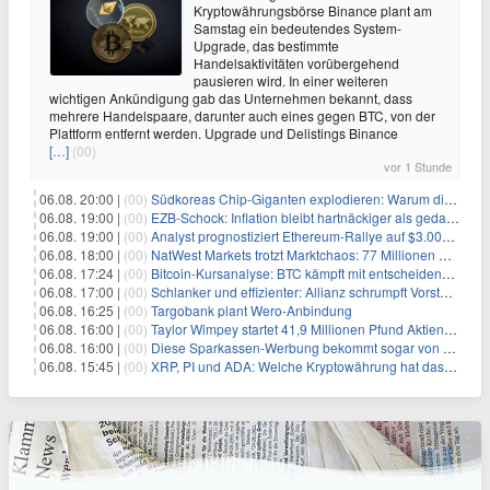
Kryptowährungsbörse Binance plant am
Samstag ein bedeutendes System-
Upgrade, das bestimmte
Handelsaktivitäten vorübergehend
pausieren wird. In einer weiteren
wichtigen Ankündigung gab das Unternehmen bekannt, dass
mehrere Handelspaare, darunter auch eines gegen BTC, von der
Plattform entfernt werden. Upgrade und Delistings Binance
[…]
(00)
vor 1 Stunde
06.08. 20:00 |
(00)
Südkoreas Chip-Giganten explodieren: Warum dieser Rekord-Tag die KI-Branche erschüttert
06.08. 19:00 |
(00)
EZB-Schock: Inflation bleibt hartnäckiger als gedacht – 2027 wird zum kritischen Test
06.08. 19:00 |
(00)
Analyst prognostiziert Ethereum-Rallye auf $3.000 nach entscheidendem On-Chain-Ausbruch
06.08. 18:00 |
(00)
NatWest Markets trotzt Marktchaos: 77 Millionen Pfund Gewinn im ersten Halbjahr
06.08. 17:24 |
(00)
Bitcoin-Kursanalyse: BTC kämpft mit entscheidender $65K-Hürde, während sich ein Liquidationscluster aufbaut
06.08. 17:00 |
(00)
Schlanker und effizienter: Allianz schrumpft Vorstand auf 8 Köpfe – das steckt dahinter
06.08. 16:25 |
(00)
Targobank plant Wero-Anbindung
06.08. 16:00 |
(00)
Taylor Wimpey startet 41,9 Millionen Pfund Aktienrückkauf – was Anleger wissen müssen
06.08. 16:00 |
(00)
Diese Sparkassen-Werbung bekommt sogar von der Konkurrenz Lob
06.08. 15:45 |
(00)
XRP, PI und ADA: Welche Kryptowährung hat das größte Potenzial im nächsten Bullenmarkt?