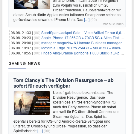
Smartphones im Jahr 2026 im Vergleich
zum Vorjahr voraussichtlich um 20
Prozent wachsen. Hauptverantwortlich für
diesen Schub dürfte Apples erstes faltbares Smartphone sein: das
gerüchteweise erwartete iPhone Ultra. Das
[…]
(00)
vor 5 Stunden
06.08. 21:33 |
(00)
SportSpar: Jackpot Sale – Viele Artikel für nur 6,66€ – nur 48 Stunden
06.08. 20:23 |
(00)
Apple iPhone 17 256GB + 70GB 5G + Alles-Flat im Vodafone-Netz für 34,99€/Monat – eff. 4,65€/Monat
06.08. 20:00 |
(00)
manager magazin+ & Harvard Business manager+ Digital-Kombi-Abo 1 Monat kostenlos
06.08. 19:37 |
(00)
Motorola Edge 70 Pro 256GB + 50GB 5G + Alles-Flat im Vodafone-Netz für 19,99€/Monat – eff. 0,61€/Monat
06.08. 18:55 |
(00)
Frigeo Ahoj-Brause Bonbons 1.000 Stück (1,8kg Eimer) für 6,29€
GAMING-NEWS
Tom Clancy’s The Division Resurgence – ab
sofort für euch verfügbar
Ubisoft gab heute bekannt, dass The
Division Resurgence, das neue
kostenlose Third-Person-Shooter-RPG,
nach der Early-Access-Phase ab sofort
weltweit für PC über Ubisoft Connect und
Steam verfügbar ist. Das Spiel ist
ebenfalls bereits für iOS- und Android-Geräte verfügbar und
unterstützt Crossplay und Cross-Progression, so dass der
Spielfortschritt
[…]
(00)