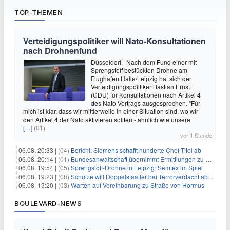
TOP-THEMEN
Verteidigungspolitiker will Nato-Konsultationen
nach Drohnenfund
Düsseldorf - Nach dem Fund einer mit
Sprengstoff bestückten Drohne am
Flughafen Halle/Leipzig hat sich der
Verteidigungspolitiker Bastian Ernst
(CDU) für Konsultationen nach Artikel 4
des Nato-Vertrags ausgesprochen. "Für
mich ist klar, dass wir mittlerweile in einer Situation sind, wo wir
den Artikel 4 der Nato aktivieren sollten - ähnlich wie unsere
[…]
(01)
vor 1 Stunde
06.08. 20:33 |
(04)
Bericht: Siemens schafft hunderte Chef-Titel ab
06.08. 20:14 |
(01)
Bundesanwaltschaft übernimmt Ermittlungen zu Drohnenvorfall
06.08. 19:54 |
(05)
Sprengstoff-Drohne in Leipzig: Semtex im Spiel
06.08. 19:23 |
(08)
Schulze will Doppelstaatler bei Terrorverdacht abschieben
06.08. 19:20 |
(03)
Warten auf Vereinbarung zu Straße von Hormus
BOULEVARD-NEWS