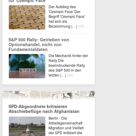
für 'Ozempic Face'
Der Aufstieg des
'Ozempic Face' Der
Begriff 'Ozempic Face'
hat sich als
Bezeichnung
[…]
(00)
S&P 500 Rally: Getrieben von
Optionshandel, nicht von
Fundamentaldaten
Die Mechanik hinter der
Rally Die
beeindruckende Rally
des S&P 500 in den
letzten
[…]
(00)
SPD-Abgeordnete kritisieren
Abschiebeflüge nach Afghanistan
Berlin - Die
Arbeitsgemeinschaft
Migration und Vielfalt
der SPD kritisiert die